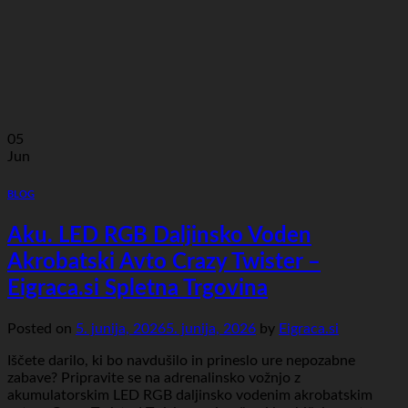
05
Jun
BLOG
Aku. LED RGB Daljinsko Voden
Akrobatski Avto Crazy Twister –
Eigraca.si Spletna Trgovina
Posted on
5. junija, 2026
5. junija, 2026
by
Eigraca.si
Iščete darilo, ki bo navdušilo in prineslo ure nepozabne
zabave? Pripravite se na adrenalinsko vožnjo z
akumulatorskim LED RGB daljinsko vodenim akrobatskim