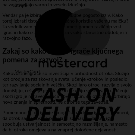
pa zagotavljajo varno in veselo izkušnjo.
Stripe
Vendar pa je izbira v poplavi ponudbe pogosto izziv. Kako
torej izbrati tiste, ki bodo resnično koristile vašemu malčku?
Ta vodnik vam bo pomagal razumeti pomen različnih vrst
igrač in kako izbrati najboljše za vsako starostno obdobje in
razvojno fazo.
Zakaj so kakovostne igrače ključnega
pomena za razvoj?
MasterCard
Kakovostne igrače so investicija v prihodnost otroka. Služijo
kot orodje za raziskovanje sveta, učenje vzrokov in posledic
ter razvijanje socialnih veščin. Skozi igro otroci razvijajo svojo
domišljijo, rešujejo probleme in se učijo sodelovanja. Učenje
skozi igro je naraven in učinkovit način, da otroci absorbirajo
nova znanja in spretnosti, ne da bi se tega zavedali.
Pomembno je, da igrače omogočajo odprto igro, kar pomeni,
da otrok sam ustvarja pravila in scenarije. Takšna igra
spodbuja ustvarjalnost in samostojno razmišljanje, namesto
da bi otroka omejevala na vnaprej določene dejavnosti.