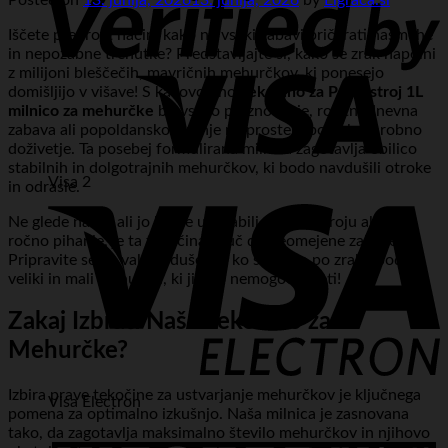
Iščete preprost način, kako na vsaki zabavi pričarati nasmehe
in nepozabne trenutke? Predstavljajte si, kako se zrak napolni
z milijoni bleščečih, mavričnih mehurčkov, ki ponesejo
domišljijo v višave! S kakovostno
Tekočino za Party stroj 1L
milnico za mehurčke
bo vsako praznovanje, rojstnodnevna
zabava ali popoldansko igranje na prostem postalo čarobno
doživetje. Ta posebej formulirana milnica zagotavlja obilico
stabilnih in dolgotrajnih mehurčkov, ki bodo navdušili otroke
Visa 2
in odrasle.
Ne glede na to, ali jo boste uporabili v party stroju ali za
ročno pihanje, je ta tekočina ključ do neomejene zabave.
Pripravite se na val navdušenja, ko se bodo po zraku podili
veliki in mali mehurčki, ki jih bo nemogoče ujeti!
Zakaj Izbrati Našo Tekočino za
Mehurčke?
Izbira prave tekočine za ustvarjanje mehurčkov je ključnega
Visa Electron
pomena za optimalno izkušnjo. Naša milnica je zasnovana
tako, da zagotavlja maksimalno število mehurčkov in njihovo