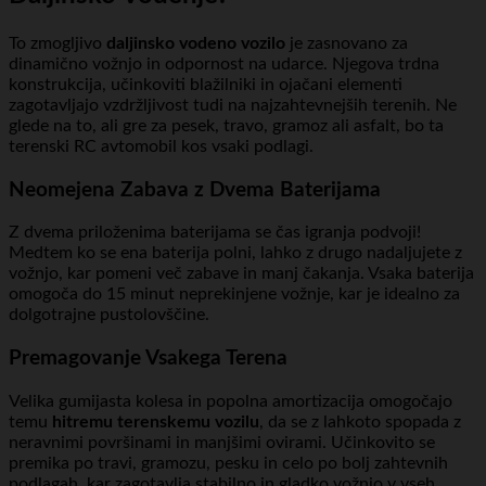
To zmogljivo
daljinsko vodeno vozilo
je zasnovano za
dinamično vožnjo in odpornost na udarce. Njegova trdna
konstrukcija, učinkoviti blažilniki in ojačani elementi
zagotavljajo vzdržljivost tudi na najzahtevnejših terenih. Ne
glede na to, ali gre za pesek, travo, gramoz ali asfalt, bo ta
terenski RC avtomobil kos vsaki podlagi.
Neomejena Zabava z Dvema Baterijama
Z dvema priloženima baterijama se čas igranja podvoji!
Medtem ko se ena baterija polni, lahko z drugo nadaljujete z
vožnjo, kar pomeni več zabave in manj čakanja. Vsaka baterija
omogoča do 15 minut neprekinjene vožnje, kar je idealno za
dolgotrajne pustolovščine.
Premagovanje Vsakega Terena
Velika gumijasta kolesa in popolna amortizacija omogočajo
temu
hitremu terenskemu vozilu
, da se z lahkoto spopada z
neravnimi površinami in manjšimi ovirami. Učinkovito se
premika po travi, gramozu, pesku in celo po bolj zahtevnih
podlagah, kar zagotavlja stabilno in gladko vožnjo v vseh