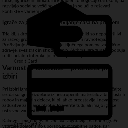
lutke, figurice in miniaturni kompleti, omogočajo otrokom, da
razvijajo socialne veščine, empatijo in se učijo reševati
konflikte v varnem okolju.
Igrače za gibanje in preživljanje časa na prostem
Tricikli, skiroji, žoge, gugalnice in peskovniki so nepogrešljivi
za razvoj grobe motorike, koordinacije in ravnotežja.
Preživljanje časa na prostem je ključnega pomena za fizično
zdravje, svež zrak in stik z naravo. Aktivna igra zunaj spodbuja
tudi socialno interakcijo in učenje v skupini.
Credit Card
Varnost in kakovost – prioriteta pri
izbiri
Pri izbiri igrač je varnost vedno na prvem mestu. Prepričajte
se, da so igrače izdelane iz nestrupenih materialov, brez ostrih
robov in majhnih delcev, ki bi lahko predstavljali nevarnost
zadušitve za mlajše otroke. Preverite tudi, ali imajo igrače
ustrezne varnostne certifikate.
Kakovost materialov in izdelave zagotavlja, da bodo igrače
Credit Card 2
vzdržale dolgotrajno uporabo in morebitne padce, kar