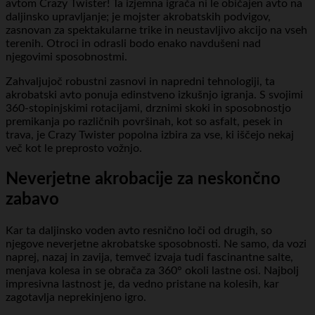
avtom Crazy Twister! Ta izjemna igrača ni le običajen avto na
daljinsko upravljanje; je mojster akrobatskih podvigov,
zasnovan za spektakularne trike in neustavljivo akcijo na vseh
terenih. Otroci in odrasli bodo enako navdušeni nad
njegovimi sposobnostmi.
Zahvaljujoč robustni zasnovi in napredni tehnologiji, ta
akrobatski avto ponuja edinstveno izkušnjo igranja. S svojimi
360-stopinjskimi rotacijami, drznimi skoki in sposobnostjo
premikanja po različnih površinah, kot so asfalt, pesek in
trava, je Crazy Twister popolna izbira za vse, ki iščejo nekaj
več kot le preprosto vožnjo.
Neverjetne akrobacije za neskončno
zabavo
Kar ta daljinsko voden avto resnično loči od drugih, so
njegove neverjetne akrobatske sposobnosti. Ne samo, da vozi
naprej, nazaj in zavija, temveč izvaja tudi fascinantne salte,
menjava kolesa in se obrača za 360° okoli lastne osi. Najbolj
impresivna lastnost je, da vedno pristane na kolesih, kar
zagotavlja neprekinjeno igro.