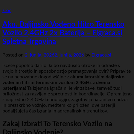
BLOG
Aku. Daljinsko Vodeno Hitro Terensko
Vozilo 2,4GHz 2x Baterija – Eigraca.si
Spletna Trgovina
Posted on
2. junija, 2026
2. junija, 2026
by
Eigraca.si
Iščete popolno darilo, ki bo navdušilo otroke in odrasle s
svojo hitrostjo in sposobnostjo premagovanja ovir? Pripravite
se na nepozabne dogodivščine z
akumulatorskim daljinsko
vodenim hitrim terenskim vozilom 2,4GHz z dvema
baterijama
! Ta izjemna igrača ni le vir zabave, temveč tudi
priložnost za razvijanje spretnosti in koordinacije. Opremljeno
z napredno 2,4 GHz tehnologijo, zagotavlja natančen nadzor
in brezskrbno vožnjo, medtem ko priloženi dve bateriji
podaljšujeta čas igranja in adrenalinskih trenutkov.
Zakaj Izbrati To Terensko Vozilo na
Daljinsko Vodenje?