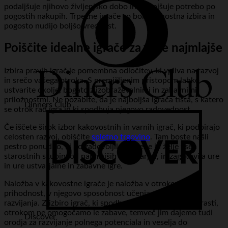
podaljšuje njihovo življenjsko dobo in zmanjšuje potrebo po
pogostih nakupih. Trpežne igrače so bolj trajnostna izbira in
pogosto nudijo boljšo vrednost.
Poiščite idealne igrače za vaše najmlajše
Izbira pravih igrač je pomembna odločitev, ki vpliva na razvoj
in srečo vašega otroka. S premišljenim pristopom lahko
ustvarite okolje, bogato z izobraževalnimi in zabavnimi
priložnostmi. Ne pozabite, da je najboljša igrača tista, s katero
Dinners Club
se otrok rad igra in ki spodbuja njegovo radovednost.
Če iščete širok izbor kakovostnih in varnih igrač, ki podpirajo
celosten razvoj, obiščite
spletno trgovino
. Tam boste našli
pestro ponudbo, ki bo zadovoljila potrebe in želje vseh
starostnih skupin, od najmlajših do šolarjev, in zagotovila ure
in ure ustvarjalne in zabavne igre.
Naložba v kakovostne igrače je naložba v otrokovo
prihodnost, v njegovo sposobnost učenja, ustvarjanja in
razvijanja. Z izbiro igrač, ki spodbujajo različne aspekte rasti,
otrokom ne omogočamo le zabave, temveč jim dajemo tudi
Discover
orodja za razvijanje polnega potenciala in veselja do