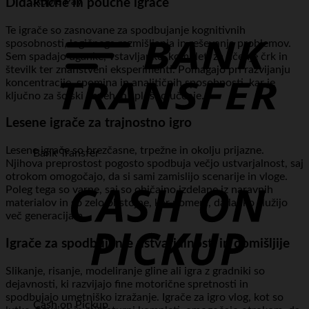
Apple Pay
Didaktične in poučne igrače
Te igrače so zasnovane za spodbujanje kognitivnih
sposobnosti, logičnega razmišljanja in reševanja problemov.
Sem spadajo uganke, vstavljanke, kompleti za učenje črk in
številk ter znanstveni eksperimenti. Pomagajo pri razvijanju
koncentracije, spomina in analitičnih sposobnosti, kar je
ključno za šolski uspeh in splošno učenje.
Lesene igrače za trajnostno igro
Lesene igrače so brezčasne, trpežne in okolju prijazne.
Bank Transfer
Njihova preprostost pogosto spodbuja večjo ustvarjalnost, saj
otrokom omogočajo, da si sami zamislijo scenarije in vloge.
Poleg tega so varne, saj so običajno izdelane iz naravnih
materialov in so zelo obstojne, kar pomeni, da lahko služijo
več generacijam.
Igrače za spodbujanje ustvarjalnosti in domišljije
Slikanje, risanje, modeliranje gline ali igra z gradniki so
dejavnosti, ki razvijajo fine motorične spretnosti in
spodbujajo umetniško izražanje. Igrače za igro vlog, kot so
Cash on Pickup