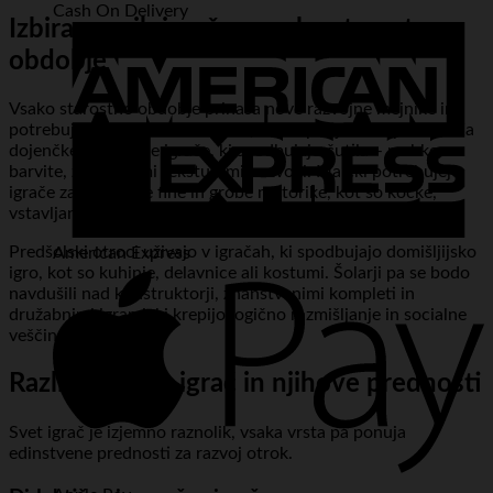
Cash On Delivery
Izbira pravih igrač za vsako starostno
obdobje
Vsako starostno obdobje prinaša nove razvojne mejnike in
potrebuje specifične vrste igrač, ki podpirajo ta napredek. Za
dojenčke so idealne igrače, ki spodbujajo čutila – mehke,
barvite, z različnimi teksturami in zvoki. Malčki potrebujejo
igrače za razvijanje fine in grobe motorike, kot so kocke,
vstavljanke in igrače za potiskanje.
Predšolski otroci uživajo v igračah, ki spodbujajo domišljijsko
American Express
igro, kot so kuhinje, delavnice ali kostumi. Šolarji pa se bodo
navdušili nad konstruktorji, znanstvenimi kompleti in
družabnimi igrami, ki krepijo logično razmišljanje in socialne
veščine.
Različne vrste igrač in njihove prednosti
Svet igrač je izjemno raznolik, vsaka vrsta pa ponuja
edinstvene prednosti za razvoj otrok.