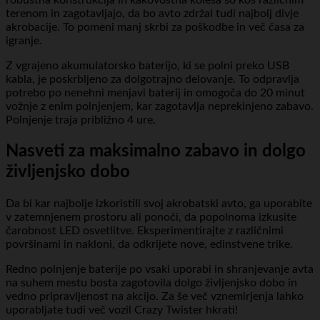
robustna konstrukcija in kakovostna kolesa so kos različnim
terenom in zagotavljajo, da bo avto zdržal tudi najbolj divje
akrobacije. To pomeni manj skrbi za poškodbe in več časa za
igranje.
Z vgrajeno akumulatorsko baterijo, ki se polni preko USB
kabla, je poskrbljeno za dolgotrajno delovanje. To odpravlja
potrebo po nenehni menjavi baterij in omogoča do 20 minut
vožnje z enim polnjenjem, kar zagotavlja neprekinjeno zabavo.
Polnjenje traja približno 4 ure.
Nasveti za maksimalno zabavo in dolgo
življenjsko dobo
Da bi kar najbolje izkoristili svoj akrobatski avto, ga uporabite
v zatemnjenem prostoru ali ponoči, da popolnoma izkusite
čarobnost LED osvetlitve. Eksperimentirajte z različnimi
površinami in nakloni, da odkrijete nove, edinstvene trike.
Redno polnjenje baterije po vsaki uporabi in shranjevanje avta
na suhem mestu bosta zagotovila dolgo življenjsko dobo in
vedno pripravljenost na akcijo. Za še več vznemirjenja lahko
uporabljate tudi več vozil Crazy Twister hkrati!