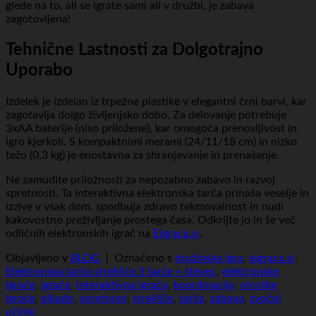
glede na to, ali se igrate sami ali v družbi, je zabava
zagotovljena!
Tehnične Lastnosti za Dolgotrajno
Uporabo
Izdelek je izdelan iz trpežne plastike v elegantni črni barvi, kar
zagotavlja dolgo življenjsko dobo. Za delovanje potrebuje
3xAA baterije (niso priložene), kar omogoča prenosljivost in
igro kjerkoli. S kompaktnimi merami (24/11/18 cm) in nizko
težo (0,3 kg) je enostavna za shranjevanje in prenašanje.
Ne zamudite priložnosti za nepozabno zabavo in razvoj
spretnosti. Ta interaktivna elektronska tarča prinaša veselje in
izzive v vsak dom, spodbuja zdravo tekmovalnost in nudi
kakovostno preživljanje prostega časa. Odkrijte jo in še več
odličnih elektronskih igrač na
Eigraca.si
.
Objavljeno v
BLOG
|
Označeno s
družinska igra
,
eigraca.si
,
Elektronska tarča strelišče 3 tarče + števec
,
elektronske
igrače
,
igrače
,
interaktivna igrača
,
koordinacija
,
otroške
igrače
,
pikado
,
spretnost
,
strelišče
,
tarča
,
zabava
,
zvočni
učinki