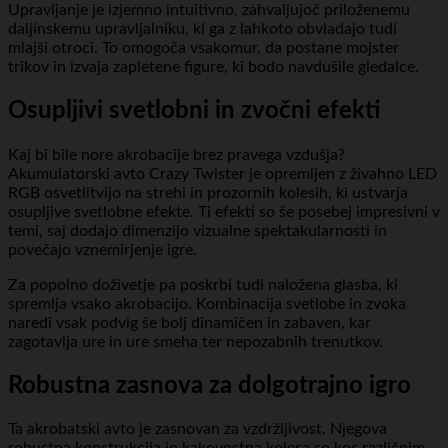
Upravljanje je izjemno intuitivno, zahvaljujoč priloženemu
daljinskemu upravljalniku, ki ga z lahkoto obvladajo tudi
mlajši otroci. To omogoča vsakomur, da postane mojster
trikov in izvaja zapletene figure, ki bodo navdušile gledalce.
Osupljivi svetlobni in zvočni efekti
Kaj bi bile nore akrobacije brez pravega vzdušja?
Akumulatorski avto Crazy Twister je opremljen z živahno LED
RGB osvetlitvijo na strehi in prozornih kolesih, ki ustvarja
osupljive svetlobne efekte. Ti efekti so še posebej impresivni v
temi, saj dodajo dimenzijo vizualne spektakularnosti in
povečajo vznemirjenje igre.
Za popolno doživetje pa poskrbi tudi naložena glasba, ki
spremlja vsako akrobacijo. Kombinacija svetlobe in zvoka
naredi vsak podvig še bolj dinamičen in zabaven, kar
zagotavlja ure in ure smeha ter nepozabnih trenutkov.
Robustna zasnova za dolgotrajno igro
Ta akrobatski avto je zasnovan za vzdržljivost. Njegova