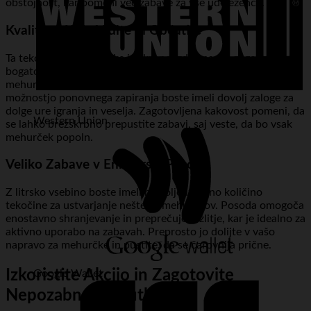
obstojnost, kar pomeni več zabave za vse udeležence.
Kvaliteta, Ki Jo Vidite in Občutite
Ta tekočina za mehurčke je skrbno izdelana, da zagotavlja
bogato in gosto peno, ki se pretvori v čudovite, trpežne
mehurčke. Z vsebnostjo 1 litra in praktično posodo z
možnostjo ponovnega zapiranja boste imeli dovolj zaloge za
dolge ure igranja in veselja. Zagotovljena kakovost pomeni, da
Western Union
se lahko brezskrbno prepustite zabavi, saj veste, da bo vsak
mehurček popoln.
Veliko Zabave v Eni Litrski Posodi
Z litrsko vsebino boste imeli na voljo izdatno količino
tekočine za ustvarjanje neštetih mehurčkov. Posoda omogoča
enostavno shranjevanje in preprečuje razlitje, kar je idealno za
aktivno uporabo na zabavah. Preprosto jo dolijte v vašo
napravo za mehurčke in pustite, da se čarovnija prične.
Izkoristite Akcijo in Zagotovite
Google Wallet
Nepozabne Trenutke