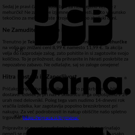
Sedaj je pravi čas, da poskrbite za neomejeno veselje z
mehurčki! Ne zamudite izjemne priložnosti, da to vrhunsko
tekočino za mehurčkaste stroje dobite po akcijski ceni.
Ne Zamudite Posebne Ponudbe!
Trenutno je
Tekočina za Party stroj 1L milnica za mehurčke
na voljo po znižani ceni 8,99 € namesto 11,99 €. Ta akcija
JCB
velja do razprodaje zalog, zato pohitite in si zagotovite svojo
količino. To je priložnost, da prihranite in hkrati poskrbite za
nepozabno zabavo. Ne odlašajte, saj so zaloge omejene!
Hitra Dostava in Zanesljivost
Pričakovanje zabave je najlepše, zato poskrbimo za hitro
dostavo. Izdelek je pri nas v skladišču in ga odpošljemo v 24
urah med delovniki. Poleg tega vam nudimo 14-dnevni rok
vračila izdelka, kar zagotavlja popolno brezskrbnost pri
nakupu. Za več podrobnosti in nakup obiščite našo spletno
Klarna
trgovino:
https://eigraca.si/trgovina/
Pripravite se na val navdušenja in smeha, ki ga prinašajo
peneči se mehurčki. Ta izdelek je idealen dodatek za vsako