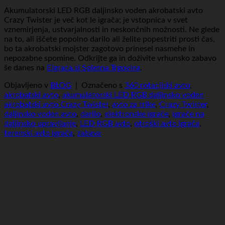
Akumulatorski LED RGB daljinsko voden akrobatski avto
Crazy Twister je več kot le igrača; je vstopnica v svet
vznemirjenja, ustvarjalnosti in neskončnih možnosti. Ne glede
na to, ali iščete popolno darilo ali želite popestriti prosti čas,
bo ta akrobatski mojster zagotovo prinesel nasmehe in
nepozabne spomine. Odkrijte ga in doživite vrhunsko zabavo
še danes na
Eigraca.si Spletna Trgovina
.
Objavljeno v
BLOG
|
Označeno s
360 rotacijski avto
,
akrobatski avto
,
akumulatorski LED RGB daljinsko voden
akrobatski avto Crazy Twister
,
avto za trike
,
Crazy Twister
,
daljinsko voden avto
,
darilo
,
elektronske igrače
,
igrače na
daljinsko upravljanje
,
LED RGB avto
,
otroški avto igrača
,
terenski avto igrača
,
zabava