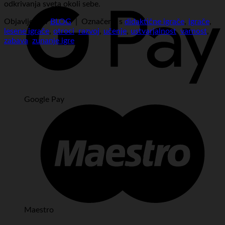
odkrivanja sveta okoli sebe.
Objavljeno v
BLOG
|
Označeno s
didaktične igrače
,
igrače
,
lesene igrače
,
otroci
,
razvoj
,
učenje
,
ustvarjalnost
,
varnost
,
zabava
,
zunanje igre
Google Pay
Maestro