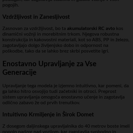
pogojih.
Vzdržljivost in Zanesljivost
Zasnovan za vzdržljivost, bo ta
akumulatorski RC avto
kos
dinamični vožnji in morebitnim trkom. Njegova robustna
konstrukcija in kakovostni materiali, kot so ABS, PP in železo,
zagotavljajo dolgo življenjsko dobo in odpornost na
poškodbe, tako da se lahko brez skrbi posvetite igri.
Enostavno Upravljanje za Vse
Generacije
Upravljanje tega modela je izjemno intuitivno, kar pomeni, da
ga lahko hitro osvojijo tudi začetniki in otroci. Preprost
sistem upravljanja omogoča enostavno učenje in zagotavlja
odlično zabavo že od prvih trenutkov.
Intuitivno Krmiljenje in Širok Domet
Z dosegom daljinskega upravljalnika do 40 metrov boste imeli
popoln nadzor nad vozilom, kar zagotavlja svobodno in