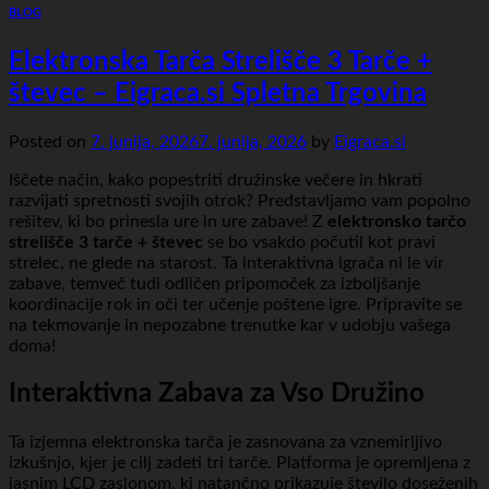
BLOG
Elektronska Tarča Strelišče 3 Tarče +
števec – Eigraca.si Spletna Trgovina
Posted on
7. junija, 2026
7. junija, 2026
by
Eigraca.si
Iščete način, kako popestriti družinske večere in hkrati
razvijati spretnosti svojih otrok? Predstavljamo vam popolno
rešitev, ki bo prinesla ure in ure zabave! Z
elektronsko tarčo
strelišče 3 tarče + števec
se bo vsakdo počutil kot pravi
strelec, ne glede na starost. Ta interaktivna igrača ni le vir
zabave, temveč tudi odličen pripomoček za izboljšanje
koordinacije rok in oči ter učenje poštene igre. Pripravite se
na tekmovanje in nepozabne trenutke kar v udobju vašega
doma!
Interaktivna Zabava za Vso Družino
Ta izjemna elektronska tarča je zasnovana za vznemirljivo
izkušnjo, kjer je cilj zadeti tri tarče. Platforma je opremljena z
jasnim LCD zaslonom, ki natančno prikazuje število doseženih