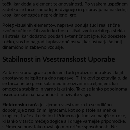
točk, kar dodaja element tekmovalnosti. Po vsakem uspešnem
zadetku se tarče samodejno dvignejo in pripravijo na naslednji
krog, kar omogoča neprekinjeno igro.
Poleg vizualnih elementov, naprava ponuja tudi realistične
zvočne učinke. Ob zadetku boste slišali zvok razbitega stekla
ali strela, kar dodatno poudari avtentičnost igre. Ko dosežete
točko, vas bo nagradil aplavz občinstva, kar ustvarja še bolj
dinamično in zabavno vzdušje.
Stabilnost in Vsestranskost Uporabe
Za brezskrbno igro so priloženi tudi protizdrsni trakovi, ki jih
enostavno nalepite na dno naprave. Ti trakovi zagotavljajo, da
se tarča ne bo premikala med intenzivnim streljanjem, kar
omogoča stabilno in varno izkušnjo. Tako se lahko popolnoma
osredotočite na natančnost in uživate v igri.
Elektronska tarča
je izjemno vsestranska in se odlično
dopolnjuje z različnimi igračami, kot so pištole na mehke
kroglice, frače ali celo loki. Primerna je tudi za manjše otroke,
ki lahko v tarčo mečejo žogice ali druge varnejše pripomočke,
s čimer se prav tako razvijajo motorične sposobnosti. Ne