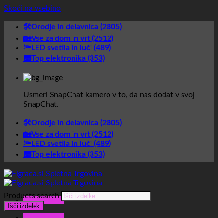
Skoči na vsebino
🛠️Orodje in delavnica (2805)
🏡Vse za dom in vrt (2512)
🔦LED svetila in luči (489)
📟Top elektronika (353)
Usmeri SnapChat kamero v to, da nas dodat v svoj
SnapChat.
🛠️Orodje in delavnica (2805)
🏡Vse za dom in vrt (2512)
🔦LED svetila in luči (489)
📟Top elektronika (353)
Products search
Glavni meni
Išči izdelek
Glavni meni