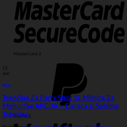
MasterCard 2
13
Jun
BLOG
Tekočina Za Party Stroj 1L Milnica Za
Mehurčke AKCIJA – Eigraca.si Spletna
Trgovina
PayPal 2
Posted on
13. junija, 2026
13. junija, 2026
by
Eigraca.si