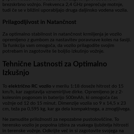
brezskrbno vožnjo. Frekvenca 2,4 GHz preprečuje motnje,
tudi če se v bližini uporabljajo druga daljinsko vodena vozila.
Prilagodljivost in Natančnost
Za optimalno stabilnost in natančnost krmiljenja je vozilo
opremljeno z gumbom za nastavitev poravnave koles na šasiji.
Ta funkcija vam omogoča, da vozilo prilagodite svojim
potrebam in zagotovite še boljšo izkušnjo vožnje.
Tehnične Lastnosti za Optimalno
Izkušnjo
To
električno RC vozilo
v merilu 1:18 doseže hitrost do 15
km/h, kar zagotavlja vznemirljive dirke. Opremljeno je z 2-
kolesnim pogonom in baterijo 500mAh, ki omogoča čas
vožnje od 12 do 15 minut. Dimenzije vozila so 9 x 14,5 x 23
cm, teža pa 0,595 kg, kar ga dela kompaktnega, a zmogljivega.
Ne zamudite priložnosti za nepozabne pustolovščine. To
terensko vozilo je popolna izbira za vsakega ljubitelja hitrosti
in terenske vožnje. Odkrijte več in si zagotovite svojega na