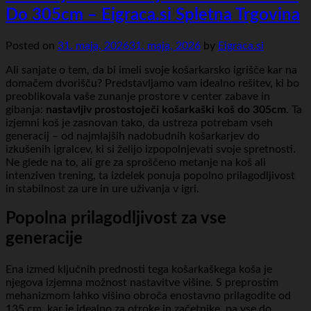
Do 305cm – Eigraca.si Spletna Trgovina
Posted on
31. maja, 2026
31. maja, 2026
by
Eigraca.si
Ali sanjate o tem, da bi imeli svoje košarkarsko igrišče kar na
domačem dvorišču? Predstavljamo vam idealno rešitev, ki bo
preoblikovala vaše zunanje prostore v center zabave in
gibanja:
nastavljiv prostostoječi košarkaški koš do 305cm
. Ta
izjemni koš je zasnovan tako, da ustreza potrebam vseh
generacij – od najmlajših nadobudnih košarkarjev do
izkušenih igralcev, ki si želijo izpopolnjevati svoje spretnosti.
Ne glede na to, ali gre za sproščeno metanje na koš ali
intenziven trening, ta izdelek ponuja popolno prilagodljivost
in stabilnost za ure in ure uživanja v igri.
Popolna prilagodljivost za vse
generacije
Ena izmed ključnih prednosti tega košarkaškega koša je
njegova izjemna možnost nastavitve višine. S preprostim
mehanizmom lahko višino obroča enostavno prilagodite od
135 cm, kar je idealno za otroke in začetnike, pa vse do