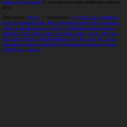
eigraca.si/trgovina/
in se prepustite svetu daljinsko vodenih
dirk!
Objavljeno v
BLOG
|
Označeno s
2
,
4 GHz avto
,
4GHz 2x
baterija
,
adrenalinsko
,
Aku. daljinsko vodeno hitro terensko
vozilo 2
,
akumulatorski RC avto
,
daljinsko vodeno vozilo
,
električno RC vozilo
,
hitro terensko vozilo
,
igrača
,
off-road
RC vozilo
,
otroci
,
otroški dirkalni avto
,
RC avto
,
RC avto z
dvema baterijama
,
terenski RC avtomobil
,
terensko vozilo
,
vzdržljivost
,
zabava