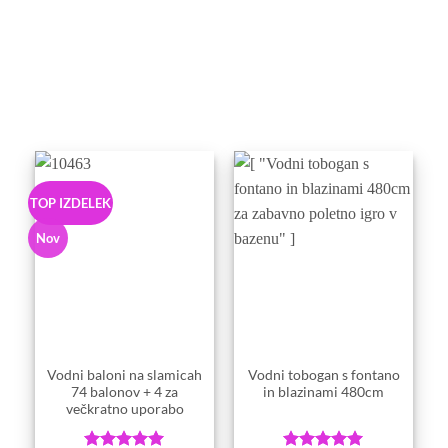
TOP IZDELEK
Nov
Vodni baloni na slamicah
Vodni tobogan s fontano
74 balonov + 4 za
in blazinami 480cm
večkratno uporabo