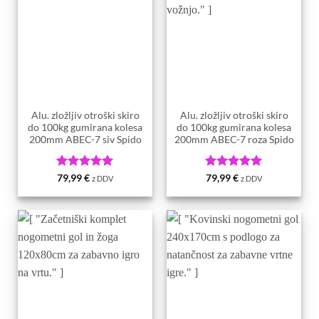
Alu. zložljiv otroški skiro
Alu. zložljiv otroški skiro
do 100kg gumirana kolesa
do 100kg gumirana kolesa
200mm ABEC-7 siv Spido
200mm ABEC-7 roza Spido
Ocenjeno
5
Ocenjeno
5
79,99
€
79,99
€
z DDV
z DDV
od 5
od 5