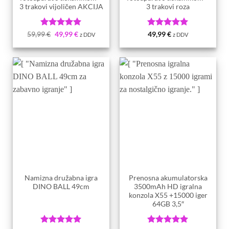
3 trakovi vijoličen AKCIJA
3 trakovi roza
Ocenjeno
5
Ocenjeno
5
59,99
€
49,99
€
49,99
€
z DDV
z DDV
od 5
od 5
Namizna družabna igra
Prenosna akumulatorska
DINO BALL 49cm
3500mAh HD igralna
konzola X55 +15000 iger
64GB 3,5″