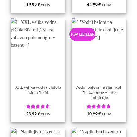
Ocenjeno
5
Ocenjeno
5
19,99
€
44,99
€
z DDV
z DDV
od 5
od 5
TOP IZDELEK
XXL velika vodna pištola
Vodni baloni na slamicah
60cm 1,25L
111 balonov – hitro
polnjenje
Ocenjeno
Ocenjeno
5
23,99
€
10,99
€
z DDV
z DDV
4.5
od 5
od 5