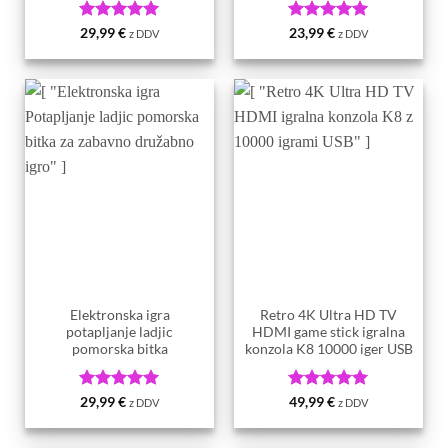
Ocenjeno
5
Ocenjeno
5
29,99
€
23,99
€
z DDV
z DDV
od 5
od 5
Elektronska igra
Retro 4K Ultra HD TV
potapljanje ladjic
HDMI game stick igralna
pomorska bitka
konzola K8 10000 iger USB
Ocenjeno
5
Ocenjeno
5
29,99
€
49,99
€
z DDV
z DDV
od 5
od 5