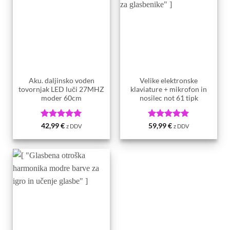
Aku. daljinsko voden
Velike elektronske
tovornjak LED luči 27MHZ
klaviature + mikrofon in
moder 60cm
nosilec not 61 tipk
Ocenjeno
5
Ocenjeno
5
42,99
€
59,99
€
z DDV
z DDV
od 5
od 5