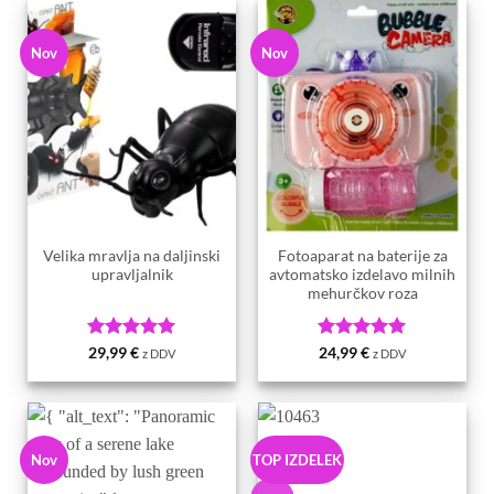
Nov
Nov
Velika mravlja na daljinski
Fotoaparat na baterije za
upravljalnik
avtomatsko izdelavo milnih
mehurčkov roza
Ocenjeno
5
Ocenjeno
5
29,99
€
24,99
€
z DDV
z DDV
od 5
od 5
Nov
TOP IZDELEK