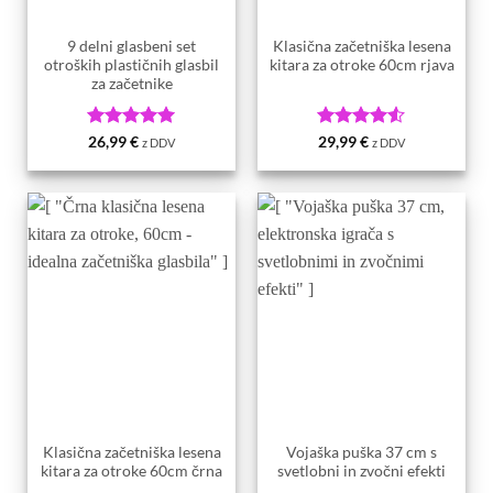
9 delni glasbeni set
Klasična začetniška lesena
otroških plastičnih glasbil
kitara za otroke 60cm rjava
za začetnike
Ocenjeno
5
Ocenjeno
26,99
€
29,99
€
z DDV
z DDV
od 5
4.5
od 5
Klasična začetniška lesena
Vojaška puška 37 cm s
kitara za otroke 60cm črna
svetlobni in zvočni efekti