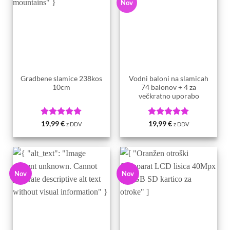
Nov
Gradbene slamice 238kos
Vodni baloni na slamicah
10cm
74 balonov + 4 za
večkratno uporabo
Ocenjeno
5
Ocenjeno
5
19,99
€
19,99
€
z DDV
z DDV
od 5
od 5
Nov
Nov