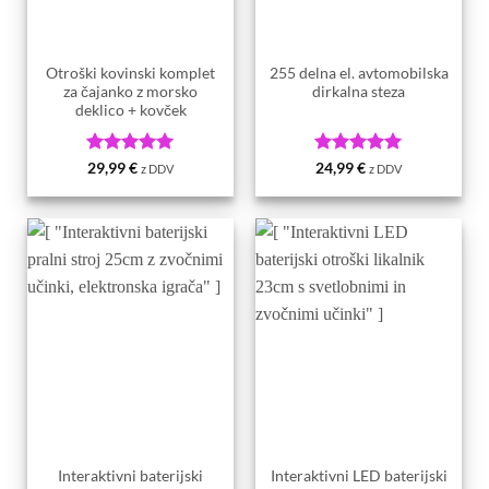
Otroški kovinski komplet
255 delna el. avtomobilska
za čajanko z morsko
dirkalna steza
deklico + kovček
Ocenjeno
5
Ocenjeno
5
29,99
€
24,99
€
z DDV
z DDV
od 5
od 5
Interaktivni baterijski
Interaktivni LED baterijski