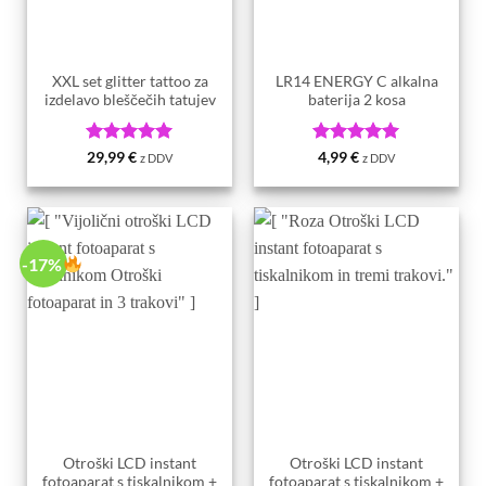
XXL set glitter tattoo za
LR14 ENERGY C alkalna
izdelavo bleščečih tatujev
baterija 2 kosa
Ocenjeno
5
Ocenjeno
5
29,99
€
4,99
€
z DDV
z DDV
od 5
od 5
-17%
Otroški LCD instant
Otroški LCD instant
fotoaparat s tiskalnikom +
fotoaparat s tiskalnikom +