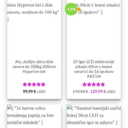
-13%
Alu. zložljiv skiro disk
27 iger LCD elektronski
zavore do 100kg 200mm
pikado 69cm v leseni
Hyperion bel
omarici do 16 igralcev
AKCIJA
Ocenjeno
5
Ocenjeno
99,99
€
149,99
€
129,99
€
z DDV
z DDV
od 5
4.67
od 5