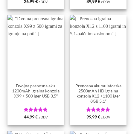
Ocenjeno
5
Ocenjeno
5
26,99
€
89,99
€
z DDV
z DDV
od 5
od 5
Dvojna prenosna aku.
Prenosna akumulatorska
1200mAh igralna konzola
2500mAh HD igralna
X99 + 500 iger USB 3,5″
konzola X12 +1100 iger
8GB 5,1″
Ocenjeno
5
Ocenjeno
5
44,99
€
99,99
€
z DDV
z DDV
od 5
od 5