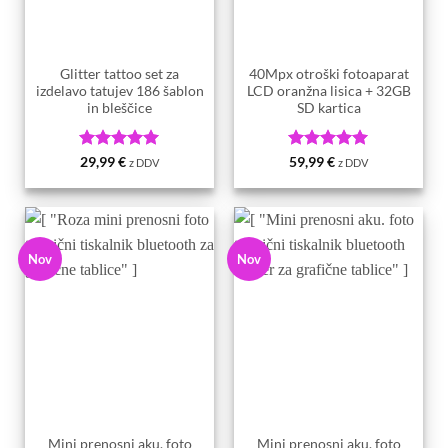
Glitter tattoo set za
40Mpx otroški fotoaparat
izdelavo tatujev 186 šablon
LCD oranžna lisica + 32GB
in bleščice
SD kartica
Ocenjeno
5
Ocenjeno
5
29,99
€
59,99
€
z DDV
z DDV
od 5
od 5
Nov
Nov
Mini prenosni aku. foto
Mini prenosni aku. foto