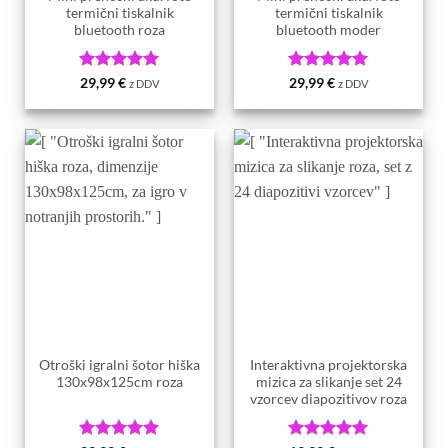
termični tiskalnik
termični tiskalnik
bluetooth roza
bluetooth moder
Ocenjeno
5
Ocenjeno
5
29,99
€
29,99
€
z DDV
z DDV
od 5
od 5
Otroški igralni šotor hiška
Interaktivna projektorska
130x98x125cm roza
mizica za slikanje set 24
vzorcev diapozitivov roza