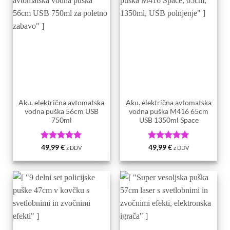
Aku. električna avtomatska
Aku. električna avtomatska
vodna puška 56cm USB
vodna puška M416 65cm
750ml
USB 1350ml Space
Ocenjeno
5
Ocenjeno
5
49,99
€
49,99
€
z DDV
z DDV
od 5
od 5