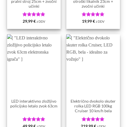
pralni stroj 25cm + zvočni
otroški likalnik 23cm +
učinki
zvočni učinki
Ocenjeno
5
Ocenjeno
5
29,99
€
19,99
€
z DDV
z DDV
od 5
od 5
LED interaktivno zložljivo
Električno dvokolo skuter
policijsko letalo zvok 63cm
rolka LED RGB 100kg
Cruiser 10 km/h bela
Ocenjeno
5
Ocenjeno
5
49,99
€
219,99
€
z DDV
z DDV