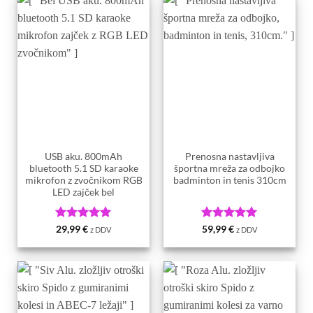
USB aku. 800mAh
Prenosna nastavljiva
bluetooth 5.1 SD karaoke
športna mreža za odbojko
mikrofon z zvočnikom RGB
badminton in tenis 310cm
LED zajček bel
Ocenjeno
5
Ocenjeno
5
29,99
€
59,99
€
z DDV
z DDV
od 5
od 5