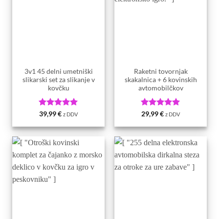
3v1 45 delni umetniški
Raketni tovornjak
slikarski set za slikanje v
skakalnica + 6 kovinskih
kovčku
avtomobilčkov
Ocenjeno
5
Ocenjeno
5
39,99
€
29,99
€
z DDV
z DDV
od 5
od 5