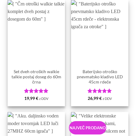
Set dveh otroških walkie
Baterijsko otroško
talkie postaj doseg do 60m
pnevmatsko kladivo LED
črna
45cm rdeče
Ocenjeno
5
Ocenjeno
5
19,99
€
26,99
€
z DDV
z DDV
od 5
od 5
NAJVEČ PRODANO