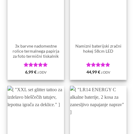
3x barvne nadomestne
Namizni baterijski zračni
rolice termalnega papirja
hokej 58cm LED
za foto termični tiskalnik
Ocenjeno
5
Ocenjeno
5
6,99
€
44,99
€
z DDV
z DDV
od 5
od 5