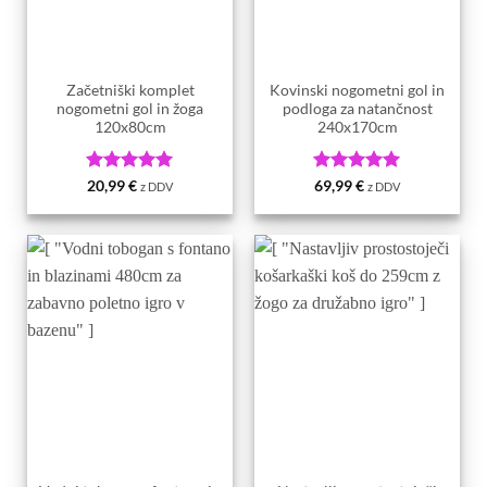
Začetniški komplet
Kovinski nogometni gol in
nogometni gol in žoga
podloga za natančnost
120x80cm
240x170cm
Ocenjeno
5
Ocenjeno
5
20,99
€
69,99
€
z DDV
z DDV
od 5
od 5