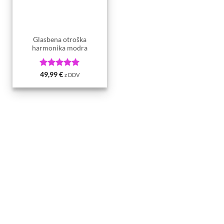
Glasbena otroška
harmonika modra
Ocenjeno
5
49,99
€
z DDV
od 5