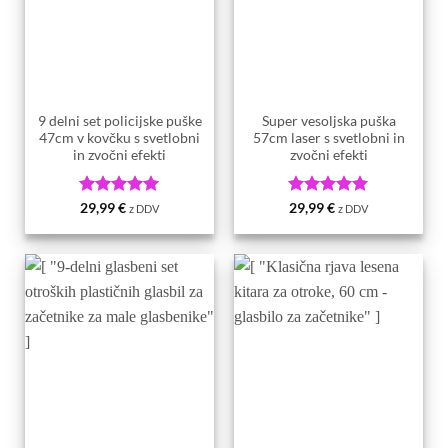
9 delni set policijske puške
Super vesoljska puška
47cm v kovčku s svetlobni
57cm laser s svetlobni in
in zvočni efekti
zvočni efekti
Ocenjeno
5
Ocenjeno
5
29,99
€
29,99
€
z DDV
z DDV
od 5
od 5