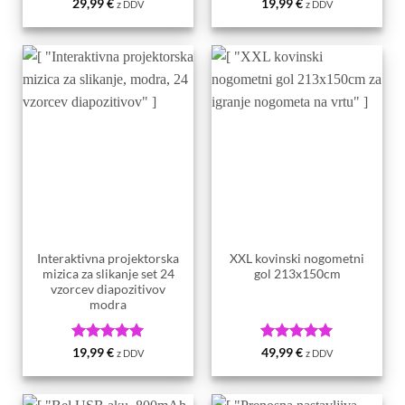
Ocenjeno
5
Ocenjeno
5
29,99
€
19,99
€
z DDV
z DDV
od 5
od 5
Interaktivna projektorska
XXL kovinski nogometni
mizica za slikanje set 24
gol 213x150cm
vzorcev diapozitivov
modra
Ocenjeno
5
Ocenjeno
5
19,99
€
49,99
€
z DDV
z DDV
od 5
od 5