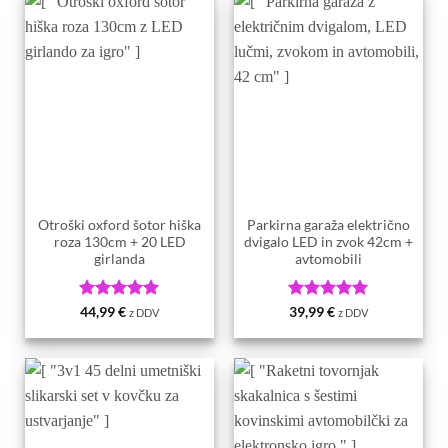
Otroški oxford šotor hiška
Parkirna garaža električno
roza 130cm + 20 LED
dvigalo LED in zvok 42cm +
girlanda
avtomobili
Ocenjeno
5
Ocenjeno
5
44,99
€
39,99
€
z DDV
z DDV
od 5
od 5