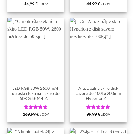
Ocenjeno
5
Ocenjeno
5
44,99
€
44,99
€
z DDV
z DDV
od 5
od 5
LED RGB 50W 2600 mAh
Alu. zložljiv skiro disk
otroški električni skiro do
zavore do 100kg 200mm
50KG 8KM/h črn
Hyperion črn
Ocenjeno
5
Ocenjeno
5
169,99
€
99,99
€
z DDV
z DDV
od 5
od 5