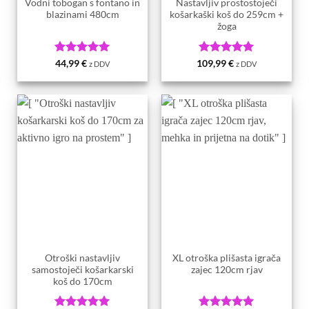
Vodni tobogan s fontano in
Nastavljiv prostostoječi
blazinami 480cm
košarkaški koš do 259cm +
žoga
Ocenjeno
5
Ocenjeno
5
44,99
€
109,99
€
z DDV
z DDV
od 5
od 5
Otroški nastavljiv
XL otroška plišasta igrača
samostoječi košarkarski
zajec 120cm rjav
koš do 170cm