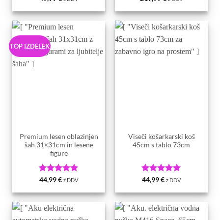
od 5
od 5
TOP IZDELEK
Premium lesen oblazinjen
Viseči košarkarski koš
šah 31×31cm in lesene
45cm s tablo 73cm
figure
Ocenjeno
5
Ocenjeno
5
44,99
€
44,99
€
z DDV
z DDV
od 5
od 5