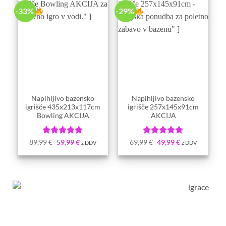
-33%
-29%
Napihljivo bazensko
Napihljivo bazensko
igrišče 435x213x117cm
igrišče 257x145x91cm
Bowling AKCIJA
AKCIJA
Ocenjeno
5
Ocenjeno
5
89,99
€
59,99
€
69,99
€
49,99
€
z DDV
z DDV
od 5
od 5