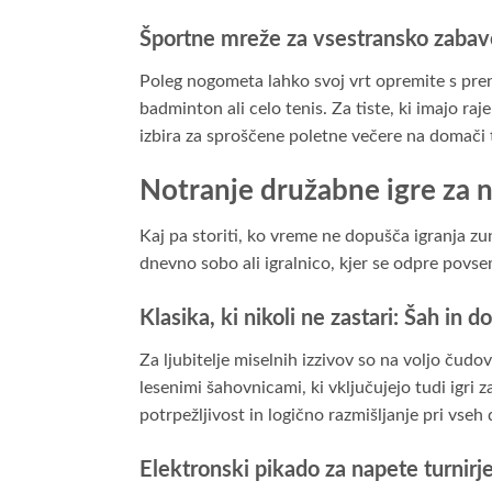
Športne mreže za vsestransko zabav
Poleg nogometa lahko svoj vrt opremite s pren
badminton ali celo tenis. Za tiste, ki imajo r
izbira za sproščene poletne večere na domači t
Notranje družabne igre za
Kaj pa storiti, ko vreme ne dopušča igranja zun
dnevno sobo ali igralnico, kjer se odpre povse
Klasika, ki nikoli ne zastari: Šah in 
Za ljubitelje miselnih izzivov so na voljo čudo
lesenimi šahovnicami, ki vključujejo tudi igri
potrpežljivost in logično razmišljanje pri vseh 
Elektronski pikado za napete turnirj