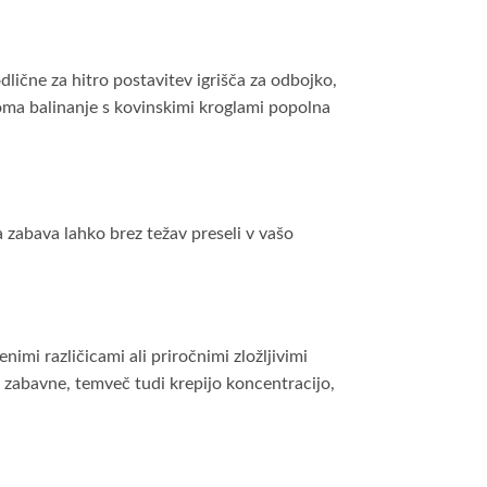
lične za hitro postavitev igrišča za odbojko,
iroma balinanje s kovinskimi kroglami popolna
va zabava lahko brez težav preseli v vašo
nimi različicami ali priročnimi zložljivimi
o zabavne, temveč tudi krepijo koncentracijo,