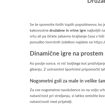
Družab
Se še spomnite tistih toplih popoldnevov, ko je 
kakovostne
družabne in vrtne igre
najboljši n
vrtu ali pa iščete zabavno krajšanje časa v hi
ponudbo tovrstnih izdelkov najdete na
https:/
Dinamične igre na prostem
Ko posije sonce, ni nič boljšega kot preživljan
gibanju. Z ustreznimi športnimi pripomočki lah
Nogometni goli za male in velike š
Za vse nogometne navdušence so na voljo vrhuns
natančnost pri streljanju, si lahko omislite ko
natančnosti med prijatelji.