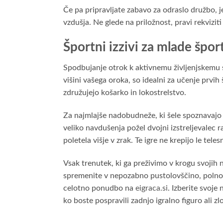
Če pa pripravljate zabavo za odraslo družbo, j
vzdušja. Ne glede na priložnost, pravi rekvizi
Športni izzivi za mlade špo
Spodbujanje otrok k aktivnemu življenjskemu sl
višini vašega oroka, so idealni za učenje prvi
združujejo košarko in lokostrelstvo.
Za najmlajše nadobudneže, ki šele spoznavajo 
veliko navdušenja požel dvojni izstreljevalec 
poletela višje v zrak. Te igre ne krepijo le te
Vsak trenutek, ki ga preživimo v krogu svojih 
spremenite v nepozabno pustolovščino, polno s
celotno ponudbo na
eigraca.si
. Izberite svoje
ko boste pospravili zadnjo igralno figuro ali zl