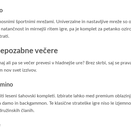
o
osnimi športnimi mrežami. Univerzalne in nastavljive mreže so od
aje natančnost in mirnejši ritem igre, pa je komplet za petanko oz
rati.
 nepozabne večere
aj ali pa se večer prevesi v hladnejše ure? Brez skrbi, saj se pra
m nov svet izzivov.
domino
viti leseni šahovski kompleti. Izbirate lahko med premium oblazinje
 za damo in backgammon. Te klasične strateške igre niso le izjemn
družinskih članih.
e