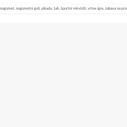
 nogomet
,
nogometni goli
,
pikado
,
šah
,
športni rekviziti
,
vrtne igre
,
zabava na pr