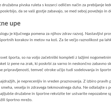
e družabna pivska ruleta s kozarci odličen način za prebijanje le
ti poskrbijo, da se vaši gostje zabavajo, se med seboj povežejo i
rtne upe
ogu je ključnega pomena za njihov zdrav razvoj. Nastavljivi prosto
h športnih korakov in metov na koš. Za še večjo raznolikost pa l
svet športa, so na voljo začetniški kompleti z lažjimi nogometni
raket iz pene na zrak, ki poskrbi za varno in neskončno zabavno s
lesne pripravljenosti, temveč otroke učijo tudi sodelovanja in špor
najdražjih, je neprecenljiv in vreden praznovanja. Z izbiro prav
meha, veselja in zdravega tekmovalnega duha. Ne odlašajte s pope
 najljubše družabne in športne rekvizite ter ustvarite nepozabne 
ožili športno mrežo.