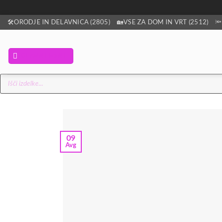
Skoči
🛠️ORODJE IN DELAVNICA (2805)
🏡VSE ZA DOM IN VRT (2512)
🔦
na
vsebino
GLAVNI MENI
Products
search
09
Avg