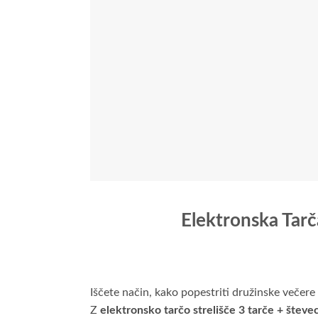
Elektronska Tarča
Iščete način, kako popestriti družinske večere 
Z
elektronsko tarčo strelišče 3 tarče + števe