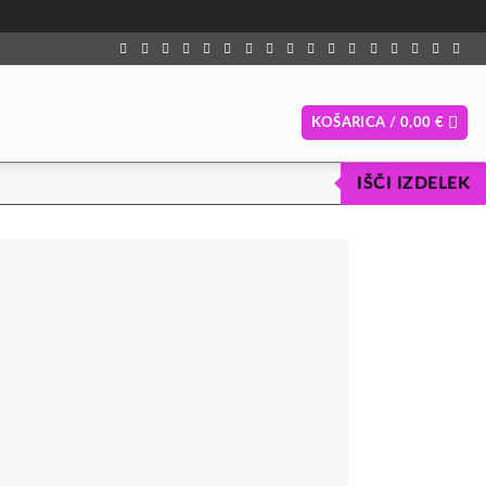
KOŠARICA /
0,00
€
IŠČI IZDELEK