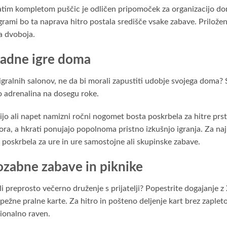
gatim kompletom puščic je odličen pripomoček za organizacijo do
igrami bo ta naprava hitro postala središče vsake zabave. Prilož
ga dvoboja.
rkadne igre doma
h igralnih salonov, ne da bi morali zapustiti udobje svojega doma?
lo adrenalina na dosegu roke.
vijo ali napet namizni ročni nogomet bosta poskrbela za hitre pr
ra, a hkrati ponujajo popolnoma pristno izkušnjo igranja. Za najm
sta poskrbela za ure in ure samostojne ali skupinske zabave.
zabne zabave in piknike
 preprosto večerno druženje s prijatelji? Popestrite dogajanje z 
rpežne pralne karte. Za hitro in pošteno deljenje kart brez zaple
sionalno raven.