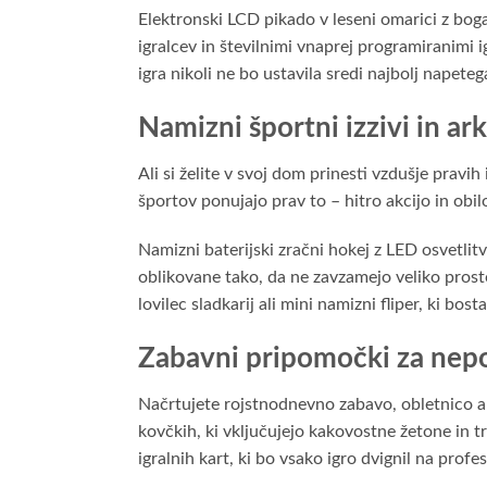
Elektronski LCD pikado v leseni omarici z bo
igralcev in številnimi vnaprej programiranimi 
igra nikoli ne bo ustavila sredi najbolj napete
Namizni športni izzivi in a
Ali si želite v svoj dom prinesti vzdušje pravi
športov ponujajo prav to – hitro akcijo in obi
Namizni baterijski zračni hokej z LED osvetlit
oblikovane tako, da ne zavzamejo veliko prosto
lovilec sladkarij ali mini namizni fliper, ki bo
Zabavni pripomočki za nepo
Načrtujete rojstnodnevno zabavo, obletnico ali
kovčkih, ki vključujejo kakovostne žetone in t
igralnih kart, ki bo vsako igro dvignil na profe