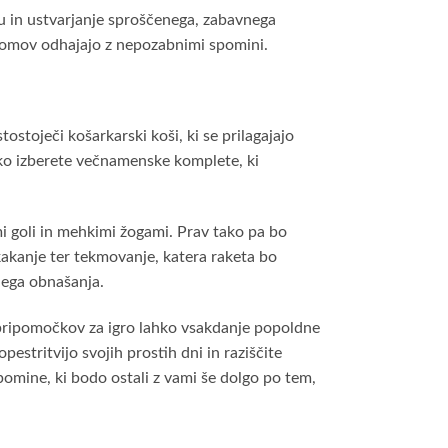
du in ustvarjanje sproščenega, zabavnega
n domov odhajajo z nepozabnimi spomini.
stoječi košarkarski koši, ki se prilagajajo
ahko izberete večnamenske komplete, ki
mi goli in mehkimi žogami. Prav tako pa bo
kakanje ter tekmovanje, katera raketa bo
tnega obnašanja.
ih pripomočkov za igro lahko vsakdanje popoldne
stritvijo svojih prostih dni in raziščite
spomine, ki bodo ostali z vami še dolgo po tem,