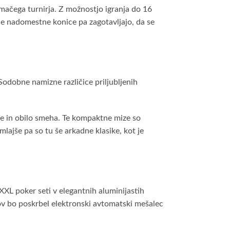
mačega turnirja. Z možnostjo igranja do 16
ene nadomestne konice pa zagotavljajo, da se
 Sodobne namizne različice priljubljenih
ste in obilo smeha. Te kompaktne mize so
lajše pa so tu še arkadne klasike, kot je
XXL poker seti v elegantnih aluminijastih
tov bo poskrbel elektronski avtomatski mešalec