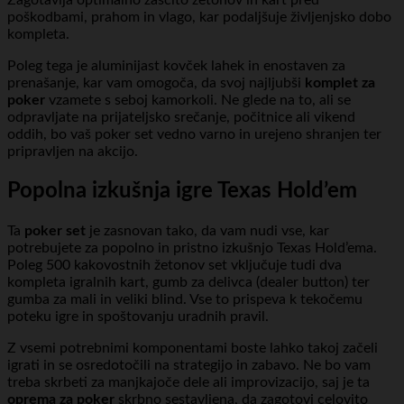
poškodbami, prahom in vlago, kar podaljšuje življenjsko dobo
kompleta.
Poleg tega je aluminijast kovček lahek in enostaven za
prenašanje, kar vam omogoča, da svoj najljubši
komplet za
poker
vzamete s seboj kamorkoli. Ne glede na to, ali se
odpravljate na prijateljsko srečanje, počitnice ali vikend
oddih, bo vaš poker set vedno varno in urejeno shranjen ter
pripravljen na akcijo.
Popolna izkušnja igre Texas Hold’em
Ta
poker set
je zasnovan tako, da vam nudi vse, kar
potrebujete za popolno in pristno izkušnjo Texas Hold’ema.
Poleg 500 kakovostnih žetonov set vključuje tudi dva
kompleta igralnih kart, gumb za delivca (dealer button) ter
gumba za mali in veliki blind. Vse to prispeva k tekočemu
poteku igre in spoštovanju uradnih pravil.
Z vsemi potrebnimi komponentami boste lahko takoj začeli
igrati in se osredotočili na strategijo in zabavo. Ne bo vam
treba skrbeti za manjkajoče dele ali improvizacijo, saj je ta
oprema za poker
skrbno sestavljena, da zagotovi celovito