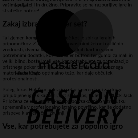
vašimi prijatelji in družino. Pripravite se na razburljive igre in
Stripe
strateške poteze!
Zakaj izbrati ta poker set?
Ta izjemen komplet je veliko več kot le zbirka igralnih
pripomočkov. Z 200 visokokakovostnimi žetoni različnih
vrednosti, dvema kompletoma igralnih kart in vsemi
potrebnimi dodatki, kot so dealer button ter gumbi za mali in
veliki blind, boste imeli vse, kar potrebujete za organizacijo
pristnega poker turnirja. Žetoni so izdelani iz ustreznega
materiala in imajo optimalno težo, kar daje občutek
MasterCard
profesionalnosti.
Poleg Texas Hold’em pokra je set primeren tudi za druge
priljubljene igre s kartami, kot so Craps, Ruleta ali Black Jack.
Priložena zelena igralna krpa pa bo vsako mizo v trenutku
spremenila v profesionalno igralno površino, kar še dodatno
prispeva k avtentični izkušnji.
Vse, kar potrebujete za popolno igro