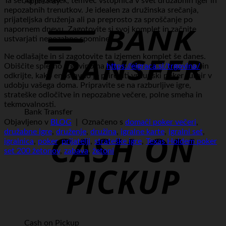
Ta set ni le izdelek, temveč vstopnica v svet družabnih iger in
Apple Pay
nepozabnih trenutkov. Je idealen za družinska srečanja,
prijateljska druženja ali pa preprosto za sproščanje po
napornem dnevu. Zagotovite si svoj komplet in začnite
ustvarjati nepozabne spomine.
Ne odlašajte in si zagotovite ta izjemen komplet še danes.
Obiščite spletno trgovino na
https://eigraca.si/trgovina/
in
odkrijte, kako enostavno je prirediti vrhunski poker turnir v
udobju vašega doma. Pripravite se na razburljive igre,
strateške odločitve in nepozabne večere, polne smeha in
tekmovalnosti.
Bank Transfer
Objavljeno v
BLOG
|
Označeno s
domači poker večeri
,
družabne igre
,
druženje
,
družina
,
igralne karte
,
igralni set
,
igralnica
,
poker
,
prijatelji
,
strateške igre
,
Texas Holdem poker
set 200 žetonov
,
zabava
,
žetoni
Cash on Pickup