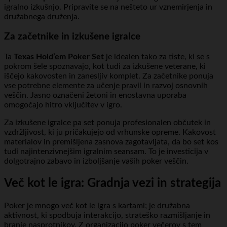
igralno izkušnjo. Pripravite se na nešteto ur vznemirjenja in
družabnega druženja.
Za začetnike in izkušene igralce
Ta
Texas Hold’em Poker Set
je idealen tako za tiste, ki se s
pokrom šele spoznavajo, kot tudi za izkušene veterane, ki
iščejo kakovosten in zanesljiv komplet. Za začetnike ponuja
vse potrebne elemente za učenje pravil in razvoj osnovnih
veščin. Jasno označeni žetoni in enostavna uporaba
omogočajo hitro vključitev v igro.
Za izkušene igralce pa set ponuja profesionalen občutek in
vzdržljivost, ki ju pričakujejo od vrhunske opreme. Kakovost
materialov in premišljena zasnova zagotavljata, da bo set kos
tudi najintenzivnejšim igralnim seansam. To je investicija v
dolgotrajno zabavo in izboljšanje vaših poker veščin.
Več kot le igra: Gradnja vezi in strategija
Poker je mnogo več kot le igra s kartami; je družabna
aktivnost, ki spodbuja interakcijo, strateško razmišljanje in
branje nasprotnikov. Z organizacijo poker večerov s tem