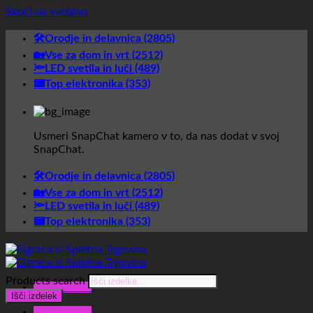
Skoči na vsebino
🛠️Orodje in delavnica (2805)
🏡Vse za dom in vrt (2512)
🔦LED svetila in luči (489)
📟Top elektronika (353)
Usmeri SnapChat kamero v to, da nas dodat v svoj
SnapChat.
🛠️Orodje in delavnica (2805)
🏡Vse za dom in vrt (2512)
🔦LED svetila in luči (489)
📟Top elektronika (353)
Products search
Glavni meni
Išči izdelek
Glavni meni