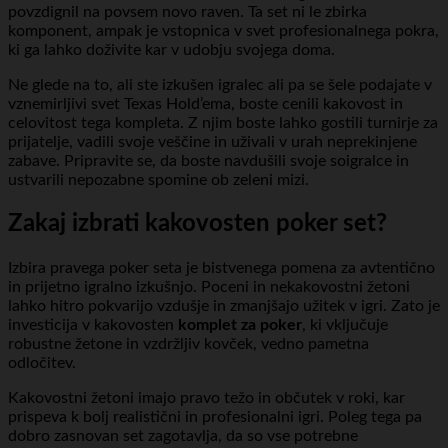
povzdignil na povsem novo raven. Ta set ni le zbirka
komponent, ampak je vstopnica v svet profesionalnega pokra,
ki ga lahko doživite kar v udobju svojega doma.
Ne glede na to, ali ste izkušen igralec ali pa se šele podajate v
vznemirljivi svet Texas Hold’ema, boste cenili kakovost in
celovitost tega kompleta. Z njim boste lahko gostili turnirje za
prijatelje, vadili svoje veščine in uživali v urah neprekinjene
zabave. Pripravite se, da boste navdušili svoje soigralce in
ustvarili nepozabne spomine ob zeleni mizi.
Zakaj izbrati kakovosten poker set?
Izbira pravega poker seta je bistvenega pomena za avtentično
in prijetno igralno izkušnjo. Poceni in nekakovostni žetoni
lahko hitro pokvarijo vzdušje in zmanjšajo užitek v igri. Zato je
investicija v kakovosten
komplet za poker
, ki vključuje
robustne žetone in vzdržljiv kovček, vedno pametna
odločitev.
Kakovostni žetoni imajo pravo težo in občutek v roki, kar
prispeva k bolj realistični in profesionalni igri. Poleg tega pa
dobro zasnovan set zagotavlja, da so vse potrebne