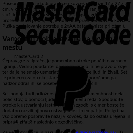
Posebnost seta je tudi praktičen kovček dimenzij 47 x 27 x 7
cm, v katerega je vsa oprema elegantno shranjena. Kovček ne
služi le za enostavno shranjevanje, ampak igri doda tudi
profesionalen pridih, saj je videti kot pravi detektivski kovček.
Puška za delovanje potrebuje 2xAA bateriji (nista priloženi).
Varnost in izobraževanje na prvem
mestu
MasterCard 2
Čeprav gre za igračo, je pomembno otroke poučiti o varnem
igranju. Vedno poudarite, da gre za igračo in ne pravo orožje,
ter da je ne smejo usmerjati v oči ali obraze ljudi in živali. Set
je primeren za otroke starejše od 3 let, priporočamo pa
nadzor odraslih, še posebej pri mlajših otrocih.
Set ponuja tudi priložnost za pogovor o pomembnosti dela
policistov, o pomoči ljudem in o pomenu reda. Spodbudite
otroke k ustvarjanju lastnih misij in zgodb, s čimer boste še
dodatno razvili njihovo ustvarjalnost in empatijo. Po igri pa
vso opremo pospravite nazaj v kovček, da bo ostala urejena in
PayPal 2
pripravljena za naslednjo dogodivščino.
Za več informacij in nakup obiščite
eigraca.si/trgovina/
. Ta