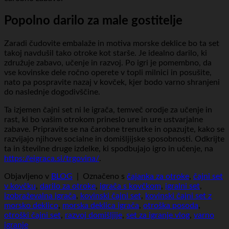
Popolno darilo za male gostitelje
Zaradi čudovite embalaže in motiva morske deklice bo ta set
takoj navdušil tako otroke kot starše. Je idealno darilo, ki
združuje zabavo, učenje in razvoj. Po igri je pomembno, da
vse kovinske dele ročno operete v topli milnici in posušite,
nato pa pospravite nazaj v kovček, kjer bodo varno shranjeni
do naslednje dogodivščine.
Ta izjemen čajni set ni le igrača, temveč orodje za učenje in
rast, ki bo vašim otrokom prineslo ure in ure ustvarjalne
zabave. Pripravite se na čarobne trenutke in opazujte, kako se
razvijajo njihove socialne in domišljijske sposobnosti. Odkrijte
ta in številne druge izdelke, ki spodbujajo igro in učenje, na
https://eigraca.si/trgovina/
.
Objavljeno v
BLOG
|
Označeno s
čajanka za otroke
,
čajni set
v kovčku
,
darilo za otroke
,
igrača s kovčkom
,
igralni set
,
izobraževalna igrača
,
kovinski čajni set
,
kovinski čajni set z
morsko deklico
,
morska deklica igrača
,
otroška posoda
,
otroški čajni set
,
razvoj domišljije
,
set za igranje vlog
,
varno
igranje