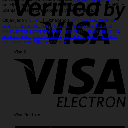
policijski set je več kot le igrača; je vstopnica v svet domišljije,
učenja in neskončne zabave za vašega malčka.
Objavljeno v
BLOG
|
Označeno s
47 cm puška
,
darilo za
fante
,
elektronske igrače
,
igra vlog
,
igrača s svetlobnimi
efekti
,
igrača z zvočnimi efekti
,
igralni set
,
kovček za igrače
,
otroška igrača
,
otroška puška
,
policijska oprema
,
policijski
set
,
razvoj domišljije
,
varno igranje
Visa 2
Visa Electron