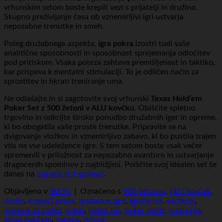
vrhunskim setom boste krepili vezi s prijatelji in družino.
Skupno preživljanje časa ob vznemirljivi igri ustvarja
nepozabne trenutke in smeh.
Poleg družabnega aspekta,
igra pokra
izostri tudi vaše
analitične sposobnosti in sposobnost sprejemanja odločitev
pod pritiskom. Vsaka poteza zahteva premišljenost in taktiko,
kar prispeva k mentalni stimulaciji. To je odličen način za
sprostitev in hkrati treniranje uma.
Ne odlašajte in si zagotovite svoj vrhunski
Texas Hold’em
Poker Set z 500 žetoni v ALU kovčku
. Obiščite spletno
trgovino in odkrijte široko ponudbo družabnih iger in opreme,
ki bo obogatila vaše proste trenutke. Pripravite se na
dvigovanje vložkov in vznemirljivo zabavo, ki bo pustila trajen
vtis na vse udeležence igre. S tem setom boste vsak večer
spremenili v priložnost za nepozabno avanturo in ustvarjanje
dragocenih spominov z najbližjimi. Poiščite svoj idealen set še
danes na
eigraca.si/trgovina/
.
Objavljeno v
BLOG
|
Označeno s
500 žetonov
,
ALU kovček
,
darilo
,
domači poker
,
družabne igre
,
igralni set
,
kartanje
,
oprema za poker
,
poker
,
poker set
,
poker večer
,
strategija
,
texas hold'em
,
zabava
,
žetoni