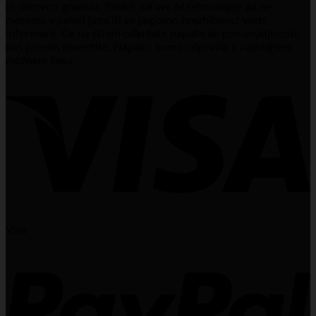
in slikovno gradivo. Zaradi narave AI tehnologije pa ne
moremo v celoti jamčiti za popolno brezhibnost vseh
informacij. Če na strani odkrijete napake ali pomanjkljivosti,
nas prosim obvestite. Napako bomo odpravili v najkrajšem
možnem času.
Visa