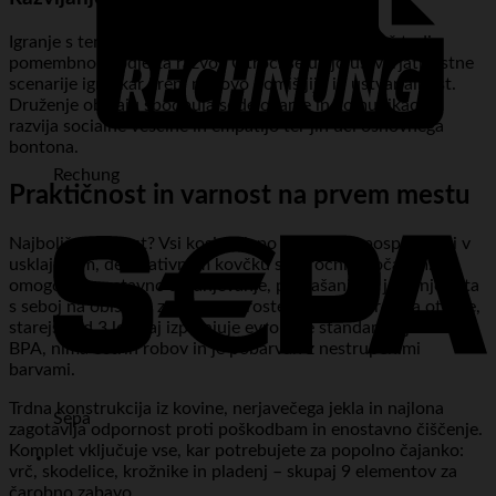
Igranje s tem čajnim setom ni zgolj zabava, temveč tudi
pomembno orodje za razvoj. Otroci se učijo ustvarjati lastne
scenarije igre, kar krepi njihovo domišljijo in ustvarjalnost.
Druženje ob čaju spodbuja sodelovanje in komunikacijo,
razvija socialne veščine in empatijo ter jih uči osnovnega
bontona.
Rechung
Praktičnost in varnost na prvem mestu
Najboljša lastnost? Vsi kosi so lepo in urejeno pospravljeni v
usklajenem, dekorativnem kovčku s priročnim ročajem. To
omogoča enostavno shranjevanje, prenašanje in jemanje seta
s seboj na obisk ali za igro na prostem. Set je varen za otroke,
starejše od 3 let, saj izpolnjuje evropske standarde, je brez
BPA, nima ostrih robov in je pobarvan z nestrupenimi
barvami.
Trdna konstrukcija iz kovine, nerjavečega jekla in najlona
Sepa
zagotavlja odpornost proti poškodbam in enostavno čiščenje.
Komplet vključuje vse, kar potrebujete za popolno čajanko:
vrč, skodelice, krožnike in pladenj – skupaj 9 elementov za
čarobno zabavo.