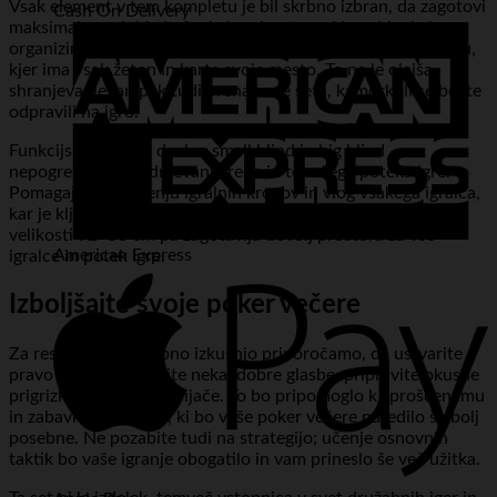
Vsak element v tem kompletu je bil skrbno izbran, da zagotovi
Cash On Delivery
maksimalno udobje in funkcionalnost med igro. Vse je lepo
organizirano v priročnem in trpežnem aluminijastem kovčku,
kjer ima vsak žeton in karta svoje mesto. To ne le olajša
shranjevanje, ampak tudi prenašanje seta, kamorkoli se boste
odpravili na igro.
Funkcijski žetoni – dealer, small blind in big blind – so
nepogrešljivi za vzdrževanje reda in tekočega poteka igre.
Pomagajo pri sledenju igralnih krogov in vlog vsakega igralca,
kar je ključno za pošteno in organizirano igro. Podloga
velikosti 92×58 cm pa zagotavlja dovolj prostora za vse
American Express
igralce in potek igre.
Izboljšajte svoje poker večere
Za resnično nepozabno izkušnjo priporočamo, da ustvarite
pravo vzdušje. Dodajte nekaj dobre glasbe, pripravite okusne
prigrizke in osvežilne pijače. To bo pripomoglo k sproščenemu
in zabavnemu okolju, ki bo vaše poker večere naredilo še bolj
posebne. Ne pozabite tudi na strategijo; učenje osnovnih
taktik bo vaše igranje obogatilo in vam prineslo še več užitka.