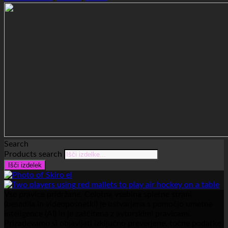
Search
Products search
Išči izdelek
Vse pravice pridržane. Celotna vsebina spletne strani
(besedila in videoposnetki) je ustvarjena s pomočjo umetne
inteligence (AI) in je zaščitena z avtorskimi pravicami.
Prizadevamo si objavljati izključno preverjene, točne podatke