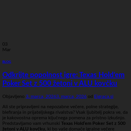
03
Mar
BLOG
Odkrijte popolnost igre: Texas Hold’em
Poker Set z 500 žetoni v ALU kovčku
Objavljeno
3. marca, 2026
3. marca, 2026
od
Eigraca.si
Ali ste pripravljeni na nepozabne večere, polne strategije,
blefiranja in prijateljskega rivalstva? Vsak ljubitelj pokra ve, da
je kakovostna oprema ključnega pomena za pristno izkušnjo.
Predstavljamo vam vrhunski
Texas Hold’em Poker Set z 500
žetoni v ALU kovčku
, ki bo vaše domače igralne večere