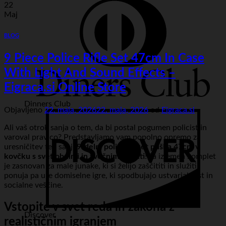
22
Maj
BLOG
9 Piece Police Rifle Set 47cm In Case
With Light And Sound Effects –
Eigraca.si Online Store
Dinners Club
Objavljeno
22. maja, 2026
22. maja, 2026
od
Eigraca.si
Ali vaš otrok sanja o tem, da bi postal pogumen policist in
varoval pravico? Predstavljamo vam popolno opremo za
uresničitev teh sanj:
9-delni policijski set puška 47cm v
kovčku s svetlobnimi in zvočnimi efekti
! Ta izjemen komplet
je zasnovan za male junake, ki si želijo zaščititi in služiti,
ponuja pa ure domiselne igre, ki spodbujajo ustvarjalnost in
socialne veščine.
Vstopite v svet reda in zakona z
Discover
realističnim igranjem