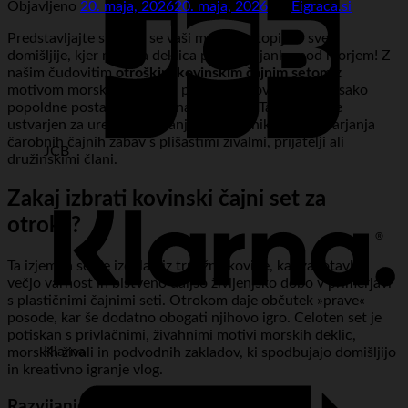
Objavljeno
20. maja, 2026
20. maja, 2026
od
Eigraca.si
Predstavljajte si, kako se vaši malčki potopijo v svet
domišljije, kjer morska deklica prireja čajanko pod morjem! Z
našim čudovitim
otroškim kovinskim čajnim setom
z
motivom morske deklice in priročnim kovčkom, bo vsako
popoldne postalo nepozabna avantura. Ta komplet je
ustvarjen za ure in ure igranja vlog, piknikov in ustvarjanja
čarobnih čajnih zabav s plišastimi živalmi, prijatelji ali
JCB
družinskimi člani.
Zakaj izbrati kovinski čajni set za
otroke?
Ta izjemen set je izdelan iz trpežne kovine, kar zagotavlja
večjo varnost in bistveno daljšo življenjsko dobo v primerjavi
s plastičnimi čajnimi seti. Otrokom daje občutek »prave«
posode, kar še dodatno obogati njihovo igro. Celoten set je
potiskan s privlačnimi, živahnimi motivi morskih deklic,
Klarna
morskih živali in podvodnih zakladov, ki spodbujajo domišljijo
in kreativno igranje vlog.
Razvijanje domišljije in socialnih veščin