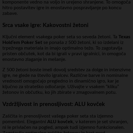
komponente vedno na voljo in urejeno shranjene. To omogoča
hitro postavitev igre in enostavno pospravljanje po koncu
zabave.
Srca vsake igre: Kakovostni žetoni
Ključni element vsakega poker seta so seveda žetoni. Ta
Texas
Hold’em Poker Set
se ponaša z 500 žetoni, ki so izdelani iz
trpežnega materiala in imajo optimalno težo. To zagotavlja
pristen občutek, kot da bi igrali v pravi igralnici, in omogoča
enostavno zlaganje in mešanje.
Z 500 žetoni boste imeli dovolj sredstev za dolge in intenzivne
igre, ne glede na število igralcev. Različne barve in nominalne
vrednosti omogočajo pregledno in dinamično igro, kar je
ključno za strateško odločanje. Uživajte v vsakem “kliku”
žetonov in občutku, ko jih zbirate v zmagovalnem potu.
Vzdržljivost in prenosljivost: ALU kovček
Zaščita in prenosljivost vašega poker seta sta izjemno
pomembni. Elegantni
ALU kovček
, v katerem je set shranjen,
ni le privlačen na pogled, ampak tudi izjemno funkcionalen.
Zagotavlja optimalno zaščito žetonov in kart pred