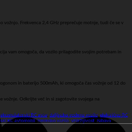
o vožnjo. Frekvenca 2,4 GHz preprečuje motnje, tudi če se v
kcija vam omogoča, da vozilo prilagodite svojim potrebam in
m pogonom in baterijo 500mAh, ki omogoča čas vožnje od 12 do
e vožnje. Odkrijte več in si zagotovite svojega na
,
akumulatorski RC avto
,
daljinsko vodeno vozilo
,
električno RC
nski RC avtomobil
,
terensko vozilo
,
vzdržljivost
,
zabava