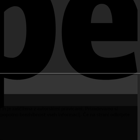
 in je zaščitena z avtorskimi pravicami. Prizadevamo si
a popolno brezhibnost vseh informacij. Če na strani odkrijete