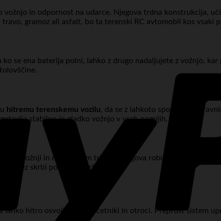
vožnjo in odpornost na udarce. Njegova trdna konstrukcija, učinko
, travo, gramoz ali asfalt, bo ta terenski RC avtomobil kos vsaki p
ko se ena baterija polni, lahko z drugo nadaljujete z vožnjo, k
tolovščine.
mu
hitremu terenskemu vozilu
, da se z lahkoto spopada z neravn
gotavlja stabilno in gladko vožnjo v vseh pogojih.
mični vožnji in morebitnim trkom. Njegova robustna konstrukcija 
ko brez skrbi posvetite igri.
a lahko hitro osvojijo tudi začetniki in otroci. Preprost sistem 