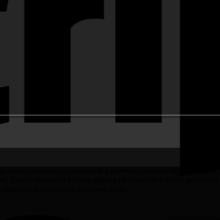
in videoposnetki) je ustvarjena s pomočjo umetne inteligence (AI)
ivo. Zaradi narave AI tehnologije pa ne moremo v celoti jamčiti z
 odpravili v najkrajšem možnem času.