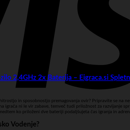
ilo 2,4GHz 2x Baterija – Eigraca.si Splet
jo hitrostjo in sposobnostjo premagovanja ovir? Pripravite se na
mna igrača ni le vir zabave, temveč tudi priložnost za razvijanje 
edtem ko priloženi dve bateriji podaljšujeta čas igranja in adren
nsko Vodenje?