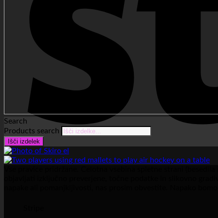
Search
Products search
Išči izdelek
Vse pravice pridržane. Celotna vsebina spletne strani (besedila 
objavljati izključno preverjene, točne podatke in slikovno grad
napake ali pomanjkljivosti, nas prosim obvestite. Napako bomo
Stripe