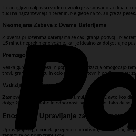
To zmogljivo
daljinsko vodeno vozilo
je zasnovano za dinamično 
tudi na najzahtevnejših terenih. Ne glede na to, ali gre za pesek
Neomejena Zabava z Dvema Baterijama
Z dvema priloženima baterijama se čas igranja podvoji! Medtem 
15 minut neprekinjene vožnje, kar je idealno za dolgotrajne pus
Premagovanje Vsakega Terena
Velika gumijasta kolesa in popolna amortizacija omogočajo te
travi, gramozu, pesku in celo po bolj zahtevnih podlagah, kar za
Vzdržljivost in Zanesljivost
Zasnovan za vzdržljivost, bo ta
akumulatorski RC avto
kos dina
dolgo življenjsko dobo in odpornost na poškodbe, tako da se lah
Enostavno Upravljanje za Vse Generacije
Upravljanje tega modela je izjemno intuitivno, kar pomeni, da g
zabavo že od prvih trenutkov.