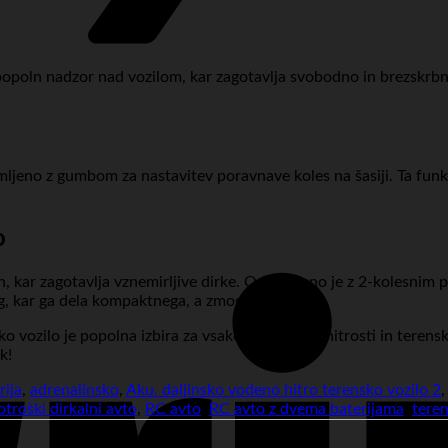
popoln nadzor nad vozilom, kar zagotavlja svobodno in brezskrbn
emljeno z gumbom za nastavitev poravnave koles na šasiji. Ta fun
o
h, kar zagotavlja vznemirljive dirke. Opremljeno je z 2-kolesni
g, kar ga dela kompaktnega, a zmogljivega.
vozilo je popolna izbira za vsakega ljubitelja hitrosti in terensk
k!
ija
,
adrenalinsko
,
Aku. daljinsko vodeno hitro terensko vozilo 2
otroški dirkalni avto
,
RC avto
,
RC avto z dvema baterijama
,
tere