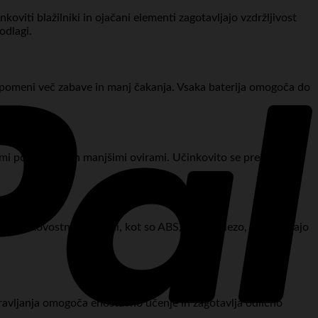
viti blažilniki in ojačani elementi zagotavljajo vzdržljivost
odlagi.
ar pomeni več zabave in manj čakanja. Vsaka baterija omogoča do
imi površinami in manjšimi ovirami. Učinkovito se premika po
in kakovostni materiali, kot so ABS, PP in železo, zagotavljajo
upravljanja omogoča enostavno učenje in zagotavlja odlično