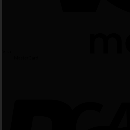
Visa
MasterCard