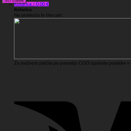
Išči izdelek
Košarica /
0,00
€
Košarica
No products in the cart.
Za možnost plačila po povzetju COD izpolnite podatke v c