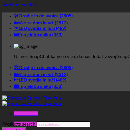
Skoči na vsebino
🛠️Orodje in delavnica (2805)
🏡Vse za dom in vrt (2512)
🔦LED svetila in luči (489)
📟Top elektronika (353)
Usmeri SnapChat kamero v to, da nas dodat v svoj SnapC
🛠️Orodje in delavnica (2805)
🏡Vse za dom in vrt (2512)
🔦LED svetila in luči (489)
📟Top elektronika (353)
Glavni meni
Glavni meni
Products search