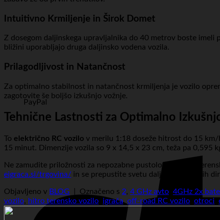
Intuitivno Krmiljenje in Širok Domet
Z dosegom daljinskega upravljalnika do 40 metrov boste imeli 
bližini uporabljajo druga daljinsko vodena vozila.
Prilagodljivost in Natančnost
Za optimalno stabilnost in natančnost krmiljenja je vozilo opr
zagotovite še boljšo izkušnjo vožnje.
PayPal
Tehnične Lastnosti za Optimalno Izkušnj
To
električno RC vozilo
v merilu 1:18 doseže hitrost do 15 km/
15 minut. Dimenzije vozila so 9 x 14,5 x 23 cm, teža pa 0,595 k
Ne zamudite priložnosti za nepozabne pustolovščine. To terensko 
eigraca.si/trgovina/
in se prepustite svetu daljinsko vodenih dir
Objavljeno v
BLOG
|
Označeno s
2
,
4 GHz avto
,
4GHz 2x bater
vozilo
,
hitro terensko vozilo
,
igrača
,
off-road RC vozilo
,
otroci
,