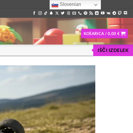
Slovenian
KOŠARICA /
0,00
€
IŠČI IZDELEK