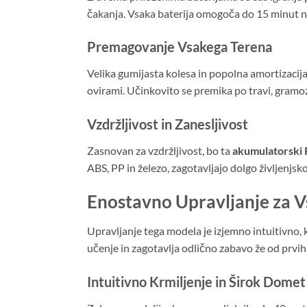
čakanja. Vsaka baterija omogoča do 15 minut ne
Premagovanje Vsakega Terena
Velika gumijasta kolesa in popolna amortizac
ovirami. Učinkovito se premika po travi, gramoz
Vzdržljivost in Zanesljivost
Zasnovan za vzdržljivost, bo ta
akumulatorski 
ABS, PP in železo, zagotavljajo dolgo življenjsk
Enostavno Upravljanje za V
Upravljanje tega modela je izjemno intuitivno, 
učenje in zagotavlja odlično zabavo že od prvih
Intuitivno Krmiljenje in Širok Domet