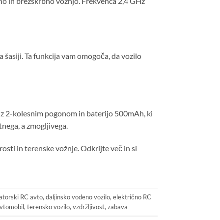
no in brezskrbno vožnjo. Frekvenca 2,4 GHz
šasiji. Ta funkcija vam omogoča, da vozilo
je z 2-kolesnim pogonom in baterijo 500mAh, ki
tnega, a zmogljivega.
osti in terenske vožnje. Odkrijte več in si
torski RC avto
,
daljinsko vodeno vozilo
,
električno RC
avtomobil
,
terensko vozilo
,
vzdržljivost
,
zabava