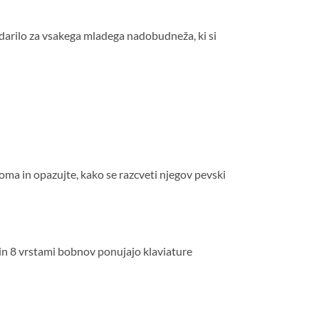
darilo za vsakega mladega nadobudneža, ki si
ma in opazujte, kako se razcveti njegov pevski
 in 8 vrstami bobnov ponujajo klaviature