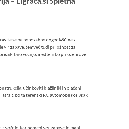
ja – Eigraca.si Spletna
ipravite se na nepozabne dogodivščine z
 le vir zabave, temveč tudi priložnost za
n brezskrbno vožnjo, medtem ko priloženi dve
trukcija, učinkoviti blažilniki in ojačani
li asfalt, bo ta terenski RC avtomobil kos vsaki
e z vožnjo, kar pomeni več zabave in manj