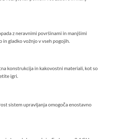
popada z neravnimi površinami in manjšimi
o in gladko vožnjo v vseh pogojih.
a konstrukcija in kakovostni materiali, kot so
ite igri.
reprost sistem upravljanja omogoča enostavno