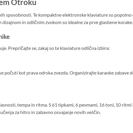
šem Otroku
nih sposobnosti. Te kompaktne elektronske klaviature so popolno 
nim dizajnom in odličnim zvokom so idealne za prve glasbene korake.
nike
e. Prepričajte se, zakaj so te klaviature odlična izbira:
 počuti kot prava odrska zvezda. Organizirajte karaoke zabave do
snosti, tempa in ritma. S 61 tipkami, 6 pesmami, 16 toni, 10 ritmi
učenja za hitro in zabavno osvajanje novih veščin.