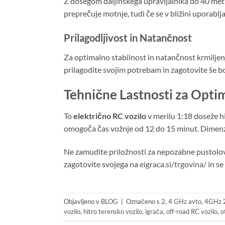
Z dosegom daljinskega upravljalnika do 40 met
preprečuje motnje, tudi če se v bližini uporablj
Prilagodljivost in Natančnost
Za optimalno stabilnost in natančnost krmiljen
prilagodite svojim potrebam in zagotovite še bo
Tehnične Lastnosti za Opti
To
električno RC vozilo
v merilu 1:18 doseže h
omogoča čas vožnje od 12 do 15 minut. Dimenzije
Ne zamudite priložnosti za nepozabne pustolovšči
zagotovite svojega na
eigraca.si/trgovina/
in se
Objavljeno v
BLOG
|
Označeno s
2
,
4 GHz avto
,
4GHz 2
vozilo
,
hitro terensko vozilo
,
igrača
,
off-road RC vozilo
,
o