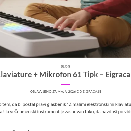
BLOG
laviature + Mikrofon 61 Tipk – Eigraca.
OBJAVLJENO
27. MAJA, 2026
OD
EIGRACA.SI
 o tem, da bi postal pravi glasbenik? Z malimi elektronskimi klavi
nja! Ta večnamenski instrument je zasnovan tako, da navduši po vi