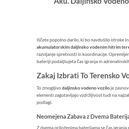
Aku. Daljinsko Vodeno 
Iščete popolno darilo, ki bo navdušilo otroke i
akumulatorskim daljinsko vodenim hitrim te
razvijanje spretnosti in koordinacije. Opremlj
bateriji podaljšujeta čas igranja in adrenalinski
Zakaj Izbrati To Terensko V
To zmogljivo
daljinsko vodeno vozilo
je zasnov
elementi zagotavljajo vzdržljivost tudi na najzah
podlagi.
Neomejena Zabava z Dvema Bateri
Z dvema priloženima baterijama se čas igranja 