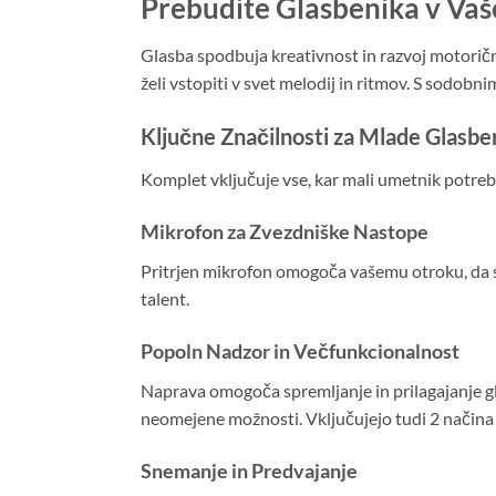
Prebudite Glasbenika v Va
Glasba spodbuja kreativnost in razvoj motorič
želi vstopiti v svet melodij in ritmov. S sodob
Ključne Značilnosti za Mlade Glasbe
Komplet vključuje vse, kar mali umetnik potrebuj
Mikrofon za Zvezdniške Nastope
Pritrjen mikrofon omogoča vašemu otroku, da se
talent.
Popoln Nadzor in Večfunkcionalnost
Naprava omogoča spremljanje in prilagajanje gla
neomejene možnosti. Vključujejo tudi 2 načina 
Snemanje in Predvajanje