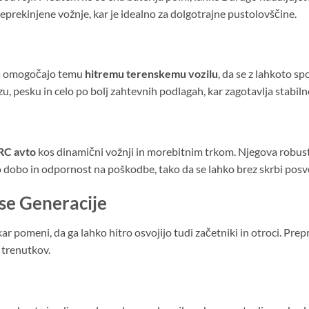
prekinjene vožnje, kar je idealno za dolgotrajne pustolovščine.
ija omogočajo temu
hitremu terenskemu vozilu
, da se z lahkoto s
u, pesku in celo po bolj zahtevnih podlagah, kar zagotavlja stabiln
RC avto
kos dinamični vožnji in morebitnim trkom. Njegova robustn
o dobo in odpornost na poškodbe, tako da se lahko brez skrbi posvet
se Generacije
kar pomeni, da ga lahko hitro osvojijo tudi začetniki in otroci. P
 trenutkov.