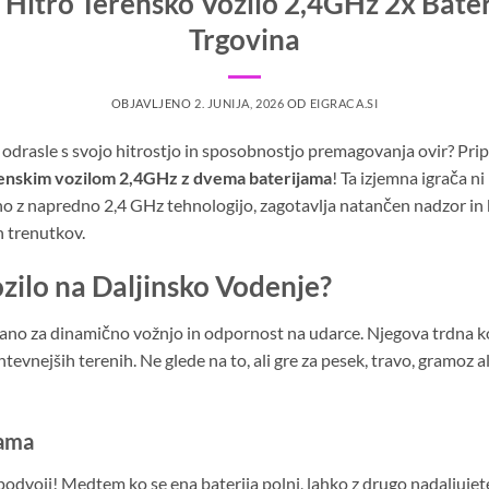
Hitro Terensko Vozilo 2,4GHz 2x Bateri
Trgovina
OBJAVLJENO
2. JUNIJA, 2026
OD
EIGRACA.SI
n odrasle s svojo hitrostjo in sposobnostjo premagovanja ovir? Pr
renskim vozilom 2,4GHz z dvema baterijama
! Ta izjemna igrača ni
eno z napredno 2,4 GHz tehnologijo, zagotavlja natančen nadzor i
h trenutkov.
ozilo na Daljinsko Vodenje?
ano za dinamično vožnjo in odpornost na udarce. Njegova trdna kons
tevnejših terenih. Ne glede na to, ali gre za pesek, travo, gramoz a
jama
podvoji! Medtem ko se ena baterija polni, lahko z drugo nadaljujet