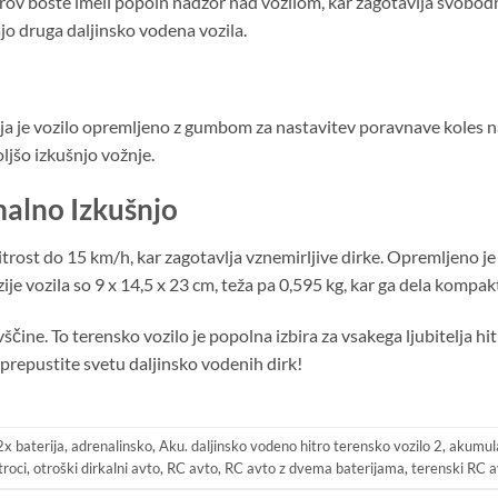
rov boste imeli popoln nadzor nad vozilom, kar zagotavlja svobod
ajo druga daljinsko vodena vozila.
ja je vozilo opremljeno z gumbom za nastavitev poravnave koles na 
ljšo izkušnjo vožnje.
malno Izkušnjo
itrost do 15 km/h, kar zagotavlja vznemirljive dirke. Opremljeno 
 vozila so 9 x 14,5 x 23 cm, teža pa 0,595 kg, kar ga dela kompak
ne. To terensko vozilo je popolna izbira za vsakega ljubitelja hitr
 prepustite svetu daljinsko vodenih dirk!
x baterija
,
adrenalinsko
,
Aku. daljinsko vodeno hitro terensko vozilo 2
,
akumula
troci
,
otroški dirkalni avto
,
RC avto
,
RC avto z dvema baterijama
,
terenski RC 