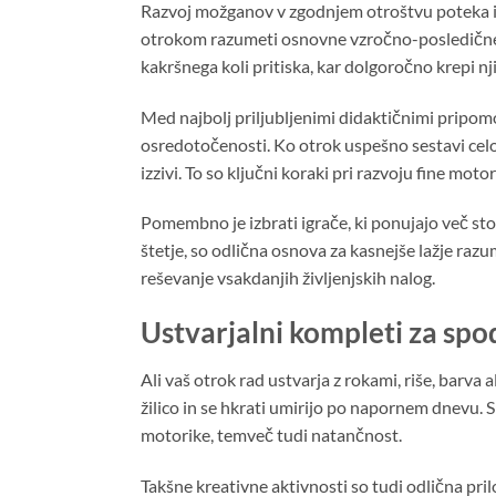
Razvoj možganov v zgodnjem otroštvu poteka iz
otrokom razumeti osnovne vzročno-posledične zve
kakršnega koli pritiska, kar dolgoročno krepi n
Med najbolj priljubljenimi didaktičnimi pripomo
osredotočenosti. Ko otrok uspešno sestavi celot
izzivi. To so ključni koraki pri razvoju fine mot
Pomembno je izbrati igrače, ki ponujajo več sto
štetje, so odlična osnova za kasnejše lažje ra
reševanje vsakdanjih življenjskih nalog.
Ustvarjalni kompleti za spo
Ali vaš otrok rad ustvarja z rokami, riše, barva 
žilico in se hkrati umirijo po napornem dnevu. Sl
motorike, temveč tudi natančnost.
Takšne kreativne aktivnosti so tudi odlična pril