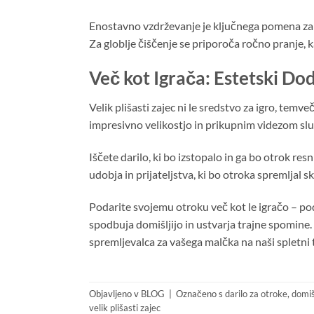
Enostavno vzdrževanje je ključnega pomena za po
Za globlje čiščenje se priporoča ročno pranje, ka
Več kot Igrača: Estetski D
Velik plišasti zajec ni le sredstvo za igro, tem
impresivno velikostjo in prikupnim videzom slu
Iščete darilo, ki bo izstopalo in ga bo otrok res
udobja in prijateljstva, ki bo otroka spremljal 
Podarite svojemu otroku več kot le igračo – podar
spodbuja domišljijo in ustvarja trajne spomine.
spremljevalca za vašega malčka na naši spletni 
Objavljeno v
BLOG
|
Označeno s
darilo za otroke
,
domišl
velik plišasti zajec