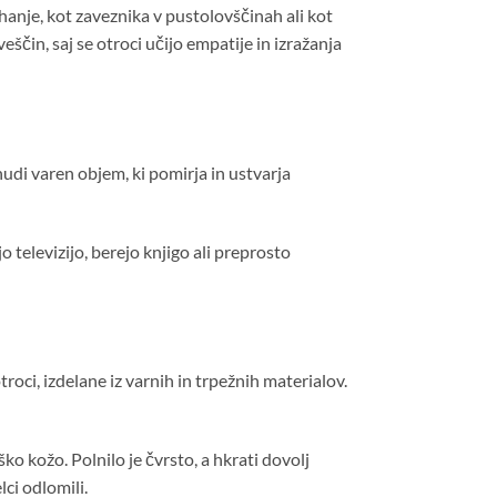
hanje, kot zaveznika v pustolovščinah ali kot
čin, saj se otroci učijo empatije in izražanja
nudi varen objem, ki pomirja in ustvarja
 televizijo, berejo knjigo ali preprosto
troci, izdelane iz varnih in trpežnih materialov.
ko kožo. Polnilo je čvrsto, a hkrati dovolj
lci odlomili.