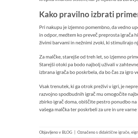
Kako pravilno izbrati prime
Pri nakupu je izjemno pomembno, da vedno upoš
in odpor, medtem ko preveč preprosta igrača hi
živimi barvami in nežnimi zvoki, ki stimulirajo nj
Za malčke, starejše od treh let, so izjemno prim
Starejši otoki pa bodo najbolj uživali v zahte
izbrana igrača bo poskrbela, da bo čas za igro v
Vsak trenutek, ki ga otrok preživi v igri, je nep
razvojno spodbudnih igrač mu omogočite najbolj
zbirko igrač doma, obiščite pestro ponudbo na
vašega malčka ter poskrbeli za ure in ure varne 
Objavljeno v
BLOG
|
Označeno s
didaktične igrače
,
eigr