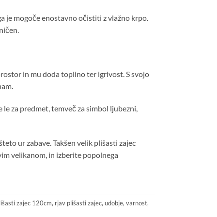
ga je mogoče enostavno očistiti z vlažno krpo.
eničen.
rostor in mu doda toplino ter igrivost. S svojo
mam.
gre le za predmet, temveč za simbol ljubezni,
teto ur zabave. Takšen velik plišasti zajec
avim velikanom, in izberite popolnega
lišasti zajec 120cm
,
rjav plišasti zajec
,
udobje
,
varnost
,