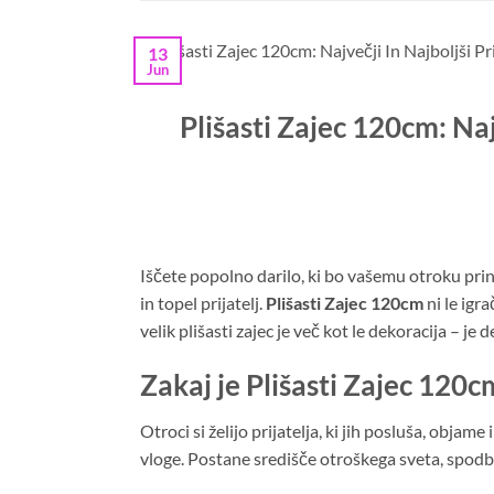
13
Jun
Plišasti Zajec 120cm: Naj
Iščete popolno darilo, ki bo vašemu otroku pri
in topel prijatelj.
Plišasti Zajec 120cm
ni le igr
velik plišasti zajec je več kot le dekoracija – je
Zakaj je Plišasti Zajec 120c
Otroci si želijo prijatelja, ki jih posluša, objame
vloge. Postane središče otroškega sveta, spodbuj