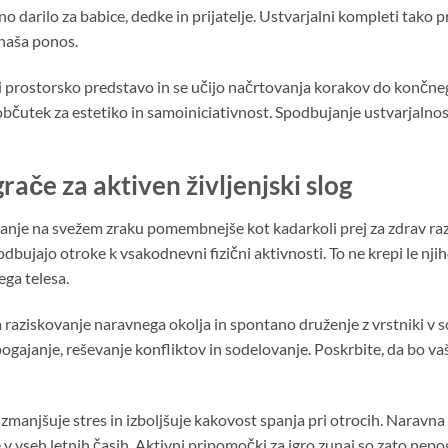
no darilo za babice, dedke in prijatelje. Ustvarjalni kompleti tako 
inaša ponos.
 prostorsko predstavo in se učijo načrtovanja korakov do končnega
bčutek za estetiko in samoiniciativnost. Spodbujanje ustvarjalnost
rače za aktiven življenjski slog
je na svežem zraku pomembnejše kot kadarkoli prej za zdrav razvoj
spodbujajo otroke k vsakodnevni fizični aktivnosti. To ne krepi le nji
ega telesa.
ziskovanje naravnega okolja in spontano druženje z vrstniki v sos
, pogajanje, reševanje konfliktov in sodelovanje. Poskrbite, da bo v
zmanjšuje stres in izboljšuje kakovost spanja pri otrocih. Naravna s
e v vseh letnih časih. Aktivni pripomočki za igro zunaj so zato nepo