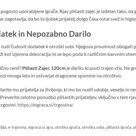
gosto uporabljene igrače. Rjav plišasti zajec je izdelan tako, da 
r zagotavlja, da bo ta ljubek prijatelj dolgo časa ostal svež in higi
odatek in Nepozabno Darilo
več tudi čudovit dodatek k otroški sobi. Njegova prisotnost obogati p
ži kot izjemna dekoracija, ki se lepo poda k različnim barvnim she
nično cenil?
Plišasti Zajec 120cm
je darilo, ki pusti trajen vtis. Ne 
skozi mnoga leta in ustvarjal dragocene spomine na otroštvo.
ite mu prijatelja za življenje, ki mu bo nudil udobje, veselje in neš
 Preverite celotno ponudbo plišastih prijateljev, vključno s tem rj
trgovini:
https://eigraca.si/trgovina/
jija
,
e-trgovina
,
eigraca.si
,
igra
,
otroška igrača
,
otroška soba
,
plišasta igrača
,
p