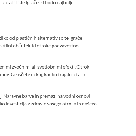
zbrati tiste igrače, ki bodo najbolje
zliko od plastičnih alternativ so te igrače
taktilni občutek, ki otroke podzavestno
enimi zvočnimi ali svetlobnimi efekti. Otrok
v. Če iščete nekaj, kar bo trajalo leta in
cij. Naravne barve in premazi na vodni osnovi
tako investicija v zdravje vašega otroka in našega