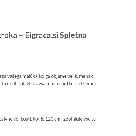
troka – Eigraca.si Spletna
razu vašega malčka, ko ga objame velik, mehak
e in nudil tolažbo v vsakem trenutku. Ta izjemno
resivne velikosti, kot je 120 cm, izpolnjuje vse te