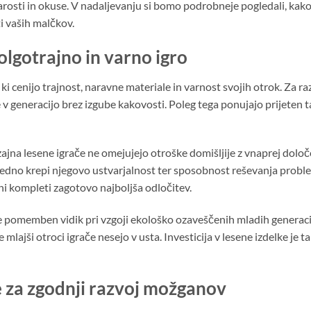
rosti in okuse. V nadaljevanju si bomo podrobneje pogledali, kako i
i vaših malčkov.
olgotrajno in varno igro
 ki cenijo trajnost, naravne materiale in varnost svojih otrok. Za ra
e v generacijo brez izgube kakovosti. Poleg tega ponujajo prijeten 
ajna lesene igrače ne omejujejo otroške domišljije z vnaprej določ
dno krepi njegovo ustvarjalnost ter sposobnost reševanja problemo
ni kompleti zagotovo najboljša odločitev.
ar je pomemben vidik pri vzgoji ekološko ozaveščenih mladih genera
 mlajši otroci igrače nesejo v usta. Investicija v lesene izdelke je 
e za zgodnji razvoj možganov