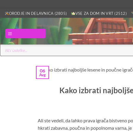
Skoči
ORODJE IN DELAVNICA (2805)
VSE ZA DOM IN VRT (2512)
na
vsebino
GLAVNI MENI
Products
search
06
Avg
Kako izbrati najboljš
Ali ste vedeli, da lahko prava igrača bistveno
hkrati zabavna, poučna in popolnoma varna, je 