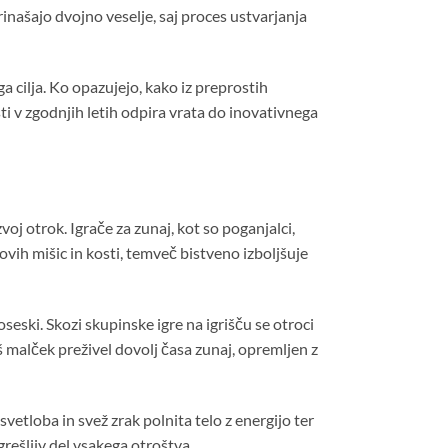
prinašajo dvojno veselje, saj proces ustvarjanja
 cilja. Ko opazujejo, kako iz preprostih
i v zgodnjih letih odpira vrata do inovativnega
 otrok. Igrače za zunaj, kot so poganjalci,
hovih mišic in kosti, temveč bistveno izboljšuje
eski. Skozi skupinske igre na igrišču se otroci
aš malček preživel dovolj časa zunaj, opremljen z
vetloba in svež zrak polnita telo z energijo ter
grešljiv del vsakega otroštva.