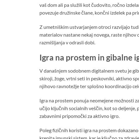
vaš dom ali pa služili kot čudovito, ročno izdela
povezuje družinske člane, končni izdelek pa pr
Z umetniškim ustvarjanjem otroci razvijajo tudi
materialov nastane nekaj novega, raste njihov o
razmišljanja v odrasli dobi.
Igra na prostem in gibalne ig
V današnjem sodobnem digitalnem svetu je giban
skiroji, žoge, vrtni seti in peskovniki, aktivno 
njihovo ravnotežje ter splošno koordinacijo cel
Igra na prostem ponuja neomejene možnosti za ra
učijo ključnih socialnih veščin, kot so deljenje
zabavnimi pripomočki za aktivno igro.
Poleg fizičnih koristi igra na prostem dokazano 
krepita imunski sistem, kar je ključno za zdravj