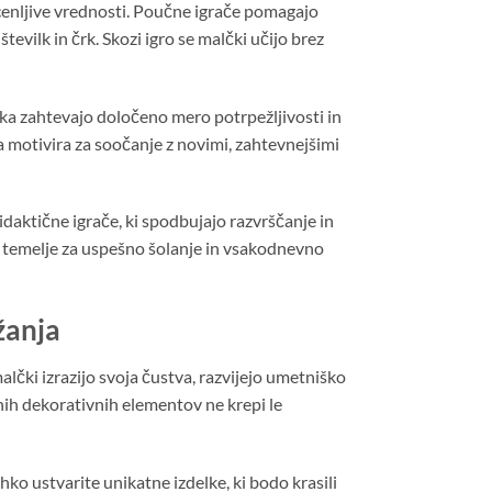
enljive vrednosti. Poučne igrače pomagajo
vilk in črk. Skozi igro se malčki učijo brez
roka zahtevajo določeno mero potrpežljivosti in
a motivira za soočanje z novimi, zahtevnejšimi
idaktične igrače, ki spodbujajo razvrščanje in
e temelje za uspešno šolanje in vsakodnevno
žanja
malčki izrazijo svoja čustva, razvijejo umetniško
obnih dekorativnih elementov ne krepi le
ko ustvarite unikatne izdelke, ki bodo krasili