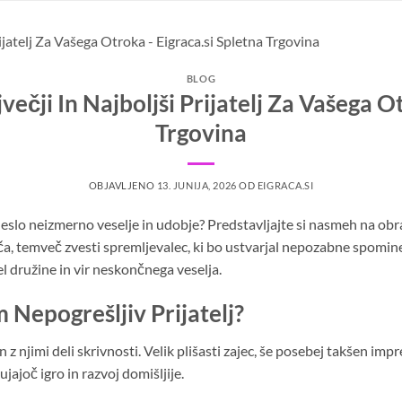
BLOG
večji In Najboljši Prijatelj Za Vašega O
Trgovina
OBJAVLJENO
13. JUNIJA, 2026
OD
EIGRACA.SI
neslo neizmerno veselje in udobje? Predstavljajte si nasmeh na ob
ača, temveč zvesti spremljevalec, ki bo ustvarjal nepozabne spomin
 del družine in vir neskončnega veselja.
m Nepogrešljiv Prijatelj?
 in z njimi deli skrivnosti. Velik plišasti zajec, še posebej takšen imp
ajoč igro in razvoj domišljije.