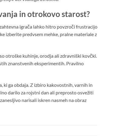
vanja in otrokovo starost?
htevna igrača lahko hitro povzroči frustracijo
ke izberite predvsem mehke, pralne materiale z
so otroške kuhinje, orodja ali zdravniški kovčki.
ostih znanstvenih eksperimentih. Pravilno
a, ki ga obdaja. Z izbiro kakovostnih, varnih in
 darilo za rojstni dan ali preprosto osvežiti
 zanesljivo narisali iskren nasmeh na obraz