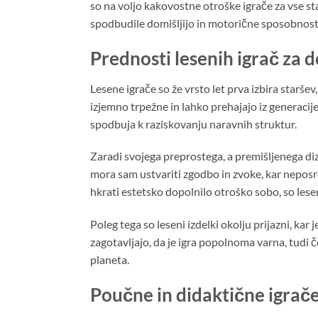
so na voljo kakovostne otroške igrače za vse sta
spodbudile domišljijo in motorične sposobnost
Prednosti lesenih igrač za d
Lesene igrače so že vrsto let prva izbira staršev,
izjemno trpežne in lahko prehajajo iz generacij
spodbuja k raziskovanju naravnih struktur.
Zaradi svojega preprostega, a premišljenega diz
mora sam ustvariti zgodbo in zvoke, kar neposre
hkrati estetsko dopolnilo otroško sobo, so lese
Poleg tega so leseni izdelki okolju prijazni, k
zagotavljajo, da je igra popolnoma varna, tudi če
planeta.
Poučne in didaktične igrač