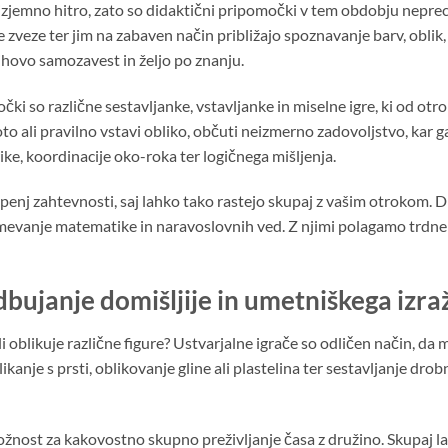
jemno hitro, zato so didaktični pripomočki v tem obdobju neprec
ze ter jim na zabaven način približajo spoznavanje barv, oblik, šte
jihovo samozavest in željo po znanju.
čki so različne sestavljanke, vstavljanke in miselne igre, ki od ot
o ali pravilno vstavi obliko, občuti neizmerno zadovoljstvo, kar g
orike, koordinacije oko-roka ter logičnega mišljenja.
penj zahtevnosti, saj lahko tako rastejo skupaj z vašim otrokom. D
zumevanje matematike in naravoslovnih ved. Z njimi polagamo trdn
dbujanje domišljije in umetniškega izra
ali oblikuje različne figure? Ustvarjalne igrače so odličen način, da 
ikanje s prsti, oblikovanje gline ali plastelina ter sestavljanje dr
ožnost za kakovostno skupno preživljanje časa z družino. Skupaj lah