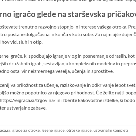
rno igračo glede na starševska pričako
tevate trenutno razvojno stopnjo in interese vašega otroka. Preza
tro postane dolgočasna in konča v kotu sobe. Za najmlajše dojenč
ihov vid, sluh in otip.
erne igrače, ki spodbujajo igranje vlog in posnemanje odraslih, kot 
vnejših družabnih igrah, sestavljanju kompleksnih modelov in prepr
edno ostal vir neizmernega veselja, učenja in sprostitve.
recenljiva priložnost za učenje, raziskovanje in odkrivanje lepot svet
šo možno popotnico za njegovo prihodnost. Če želite najti popolno
https://eigraca.si/trgovina/
in izberite kakovostne izdelke, ki bodo
ter ustvarjalne zabave.
aca.si
,
igrače za otroke
,
lesene igrače
,
otroške igrače
,
ustvarjalni kompleti