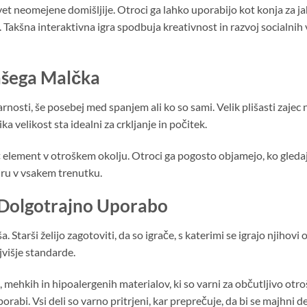
vet neomejene domišljije. Otroci ga lahko uporabijo kot konja za ja
kšna interaktivna igra spodbuja kreativnost in razvoj socialnih veš
Vašega Malčka
nosti, še posebej med spanjem ali ko so sami. Velik plišasti zajec 
a velikost sta idealni za crkljanje in počitek.
č element v otroškem okolju. Otroci ga pogosto objamejo, ko gledajo
iru v vsakem trenutku.
a Dolgotrajno Uporabo
Starši želijo zagotoviti, da so igrače, s katerimi se igrajo njihovi o
ajvišje standarde.
 mehkih in hipoalergenih materialov, ki so varni za občutljivo otroš
rabi. Vsi deli so varno pritrjeni, kar preprečuje, da bi se majhni de