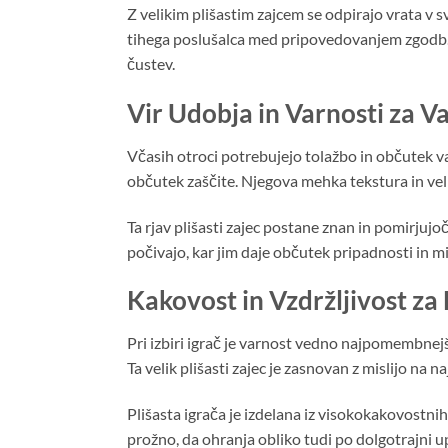
Z velikim plišastim zajcem se odpirajo vrata v s
tihega poslušalca med pripovedovanjem zgodb. Ta
čustev.
Vir Udobja in Varnosti za 
Včasih otroci potrebujejo tolažbo in občutek var
občutek zaščite. Njegova mehka tekstura in velik
Ta rjav plišasti zajec postane znan in pomirjujo
počivajo, kar jim daje občutek pripadnosti in m
Kakovost in Vzdržljivost z
Pri izbiri igrač je varnost vedno najpomembnejša. 
Ta velik plišasti zajec je zasnovan z mislijo na n
Plišasta igrača je izdelana iz visokokakovostnih,
prožno, da ohranja obliko tudi po dolgotrajni upo