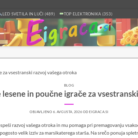
LED SVETILA IN LUČI (489)
TOP ELEKTRONIKA (353)
BLOG
e lesene in poučne igrače za vsestransk
OBJAVLJENO
6. AVGUSTA, 2026
OD
EIGRACA.SI
 pospeši razvoj vašega otroka in mu pomaga pri premagovanju vsakod
pogosto velik izziv za marsikaterega starša. Na srečo ponuja sple