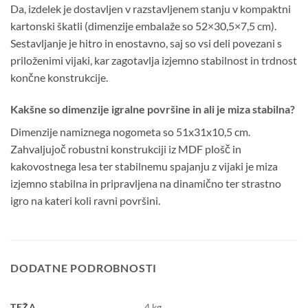
Da, izdelek je dostavljen v razstavljenem stanju v kompaktni
kartonski škatli (dimenzije embalaže so 52×30,5×7,5 cm).
Sestavljanje je hitro in enostavno, saj so vsi deli povezani s
priloženimi vijaki, kar zagotavlja izjemno stabilnost in trdnost
končne konstrukcije.
Kakšne so dimenzije igralne površine in ali je miza stabilna?
Dimenzije namiznega nogometa so 51x31x10,5 cm.
Zahvaljujoč robustni konstrukciji iz MDF plošč in
kakovostnega lesa ter stabilnemu spajanju z vijaki je miza
izjemno stabilna in pripravljena na dinamično ter strastno
igro na kateri koli ravni površini.
DODATNE PODROBNOSTI
TEŽA
4 kg