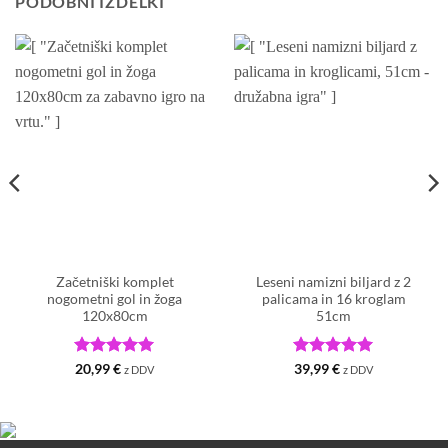
PODOBNI IZDELKI
Začetniški komplet
Leseni namizni biljard z 2
nogometni gol in žoga
palicama in 16 kroglam
120x80cm
51cm
Ocenjeno
5
Ocenjeno
5
20,99
€
39,99
€
z DDV
z DDV
od 5
od 5