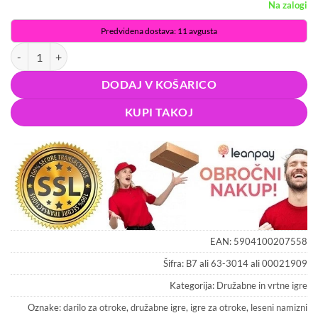
Na zalogi
Predvidena dostava: 11 avgusta
Namizni ročni nogomet 51cm količina
DODAJ V KOŠARICO
KUPI TAKOJ
EAN:
5904100207558
Šifra:
B7 ali 63-3014 ali 00021909
Kategorija:
Družabne in vrtne igre
Oznake:
darilo za otroke
,
družabne igre
,
igre za otroke
,
leseni namizni