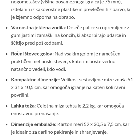
nogometašev (višina posameznega igralca je 75 mm),
izdelanih iz kakovostne plastike in prevlečenih z barvo, ki
je izjemno odporna na obrabo.
Varnostna jeklena vodila:
Drseče palice so opremljene z
gumijastimi zamaški na koncih, ki absorbirajo udarce in
ščitijo pred poškodbami.
Ročni števec golov:
Nad vsakim golom je nameščen
praktičen mehanski števec, s katerim boste vedno
natančno vedeli, kdo vodi.
Kompaktne dimenzije:
Velikost sestavljene mize znaša 51
x 31 x 10,5 cm, kar omogoča igranje na kateri koli ravni
površini.
Lahka teža:
Celotna miza tehta le 2,2 kg, kar omogoča
enostavno prenašanje.
Dimenzije embalaže:
Karton meri 52 x 30,5 x 7,5 cm, kar
je idealno za darilno pakiranje in shranjevanje.