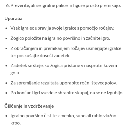
Preverite, ali se igralne palice in figure prosto premikajo.
Uporaba
Vsak igralec upravlja svoje igralce s pomočjo ročajev.
Žogico položite na igralno površino in začnite igro.
Z obračanjem in premikanjem ročajev usmerjajte igralce
ter poskušajte doseči zadetek.
Zadetek se šteje, ko žogica pristane v nasprotnikovem
golu.
Za spremljanje rezultata uporabite ročni števec golov.
Po končani igri vse dele shranite skupaj, da se ne izgubijo.
Čiščenje in vzdrževanje
Igralno površino čistite z mehko, suho ali rahlo vlažno
krpo.