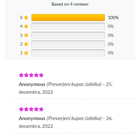
Based on 4 reviews
5
100%
4
0%
3
0%
2
0%
1
0%
Ocenjeno
5
Anonymous
(Preverjeni kupec izdelka)
–
25.
od 5
decembra, 2022
Ocenjeno
5
Anonymous
(Preverjeni kupec izdelka)
–
26.
od 5
decembra, 2022