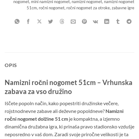
nogomet
,
mini namizni nogomet
,
namizni nogomet
,
namizni nogomet
51cm
,
ročni nogomet
,
ročni nogomet za otroke
,
zabavne igre
OPIS
Namizni ročni nogomet 51cm – Vrhunska
zabava za vso družino
Iščete popoln način, kako popestriti družinske večere,
rojstnodnevne zabave ali deževne popoldneve?
Namizni
ročni nogomet dolžine 51 cm
je kompaktna, a izjemno
dinamična družabna igra, ki prinaša pravo stadionsko vzdušje
neposredno v vaš dom. Zaradi svoje priročne velikosti je ta