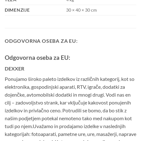
DIMENZIJE
30 × 40 × 30 cm
ODGOVORNA OSEBA ZA EU:
Odgovorna oseba za EU:
DEXXER
Ponujamo široko paleto izdelkov iz različnih kategorij, kot so
elektronika, gospodinjski aparati, RTV, igrače, dodatki za
dojenčke, avtomobilski dodatki in mnogi drugi. Vodi nas en
cilj – zadovoljstvo strank, kar vključuje kakovost ponujenih
izdelkov in privlačno ceno. Potrudili se bomo, da bo stik z
našim podjetjem potekal nemoteno tako med nakupom kot
tudi po njem.Uvažamo in prodajamo izdelke v naslednjih
kategorijah: fotoaparati, pametne ure, ure, masažerji, naprave