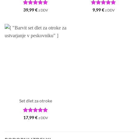
Ocenjeno
5
Ocenjeno
5
39,99
€
9,99
€
z DDV
z DDV
od 5
od 5
Set dlet za otroke
Ocenjeno
5
17,99
€
z DDV
od 5