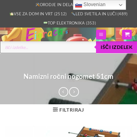
Skoči
Slovenian
ORODJE IN DELAVNICA (2805)
na
VSE ZA DOM IN VRT (2512)
LED SVETILA IN LUČI (489)
vsebino
TOP ELEKTRONIKA (353)
Products
IŠČI IZDELEK
search
Namizni ročni nogomet 51cm
FILTRIRAJ