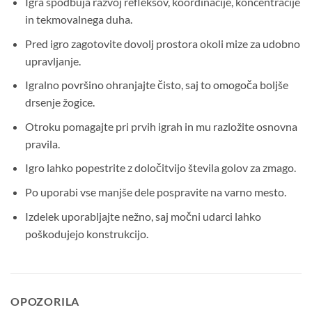
Igra spodbuja razvoj refleksov, koordinacije, koncentracije
in tekmovalnega duha.
Pred igro zagotovite dovolj prostora okoli mize za udobno
upravljanje.
Igralno površino ohranjajte čisto, saj to omogoča boljše
drsenje žogice.
Otroku pomagajte pri prvih igrah in mu razložite osnovna
pravila.
Igro lahko popestrite z določitvijo števila golov za zmago.
Po uporabi vse manjše dele pospravite na varno mesto.
Izdelek uporabljajte nežno, saj močni udarci lahko
poškodujejo konstrukcijo.
OPOZORILA