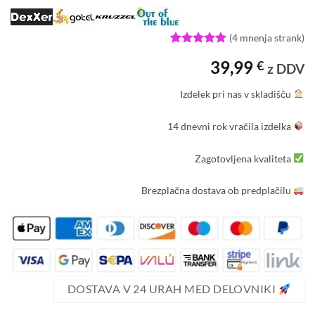
(
4
mnenja strank)
Ocenjeno z
4
39,99
€
5
od 5 na
z DDV
podlagi
ocene
Izdelek pri nas v skladišču
strank
14 dnevni rok vračila izdelka
Zagotovljena kvaliteta
Brezplačna dostava ob predplačilu
DOSTAVA V 24 URAH MED DELOVNIKI