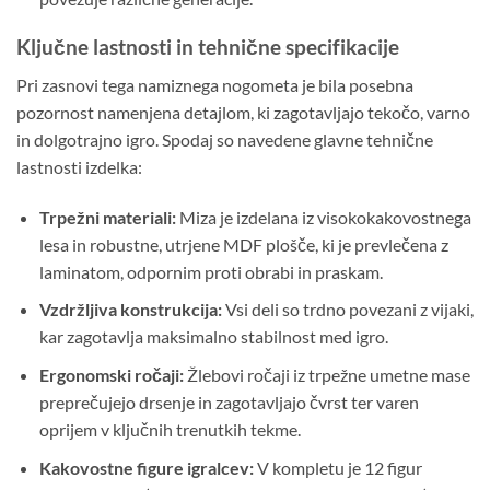
Ključne lastnosti in tehnične specifikacije
Pri zasnovi tega namiznega nogometa je bila posebna
pozornost namenjena detajlom, ki zagotavljajo tekočo, varno
in dolgotrajno igro. Spodaj so navedene glavne tehnične
lastnosti izdelka:
Trpežni materiali:
Miza je izdelana iz visokokakovostnega
lesa in robustne, utrjene MDF plošče, ki je prevlečena z
laminatom, odpornim proti obrabi in praskam.
Vzdržljiva konstrukcija:
Vsi deli so trdno povezani z vijaki,
kar zagotavlja maksimalno stabilnost med igro.
Ergonomski ročaji:
Žlebovi ročaji iz trpežne umetne mase
preprečujejo drsenje in zagotavljajo čvrst ter varen
oprijem v ključnih trenutkih tekme.
Kakovostne figure igralcev:
V kompletu je 12 figur