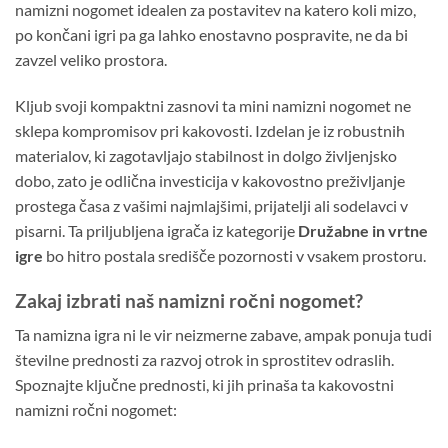
namizni nogomet idealen za postavitev na katero koli mizo,
po končani igri pa ga lahko enostavno pospravite, ne da bi
zavzel veliko prostora.
Kljub svoji kompaktni zasnovi ta mini namizni nogomet ne
sklepa kompromisov pri kakovosti. Izdelan je iz robustnih
materialov, ki zagotavljajo stabilnost in dolgo življenjsko
dobo, zato je odlična investicija v kakovostno preživljanje
prostega časa z vašimi najmlajšimi, prijatelji ali sodelavci v
pisarni. Ta priljubljena igrača iz kategorije
Družabne in vrtne
igre
bo hitro postala središče pozornosti v vsakem prostoru.
Zakaj izbrati naš namizni ročni nogomet?
Ta namizna igra ni le vir neizmerne zabave, ampak ponuja tudi
številne prednosti za razvoj otrok in sprostitev odraslih.
Spoznajte ključne prednosti, ki jih prinaša ta kakovostni
namizni ročni nogomet: