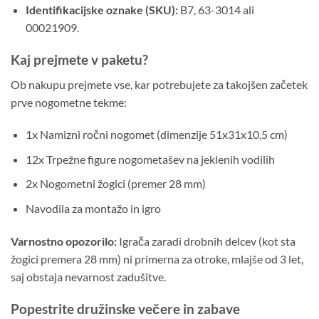
Identifikacijske oznake (SKU):
B7, 63-3014 ali
00021909.
Kaj prejmete v paketu?
Ob nakupu prejmete vse, kar potrebujete za takojšen začetek
prve nogometne tekme:
1x Namizni ročni nogomet (dimenzije 51x31x10,5 cm)
12x Trpežne figure nogometašev na jeklenih vodilih
2x Nogometni žogici (premer 28 mm)
Navodila za montažo in igro
Varnostno opozorilo:
Igrača zaradi drobnih delcev (kot sta
žogici premera 28 mm) ni primerna za otroke, mlajše od 3 let,
saj obstaja nevarnost zadušitve.
Popestrite družinske večere in zabave