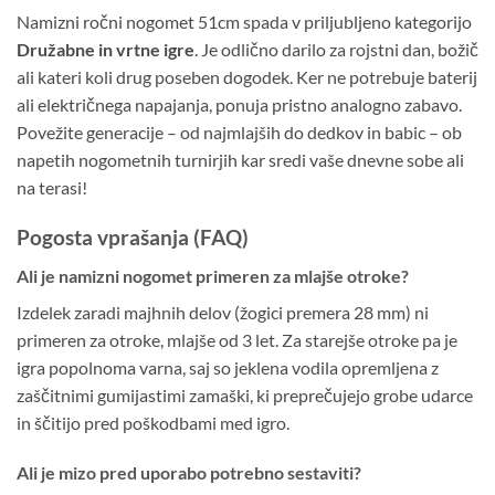
Namizni ročni nogomet 51cm spada v priljubljeno kategorijo
Družabne in vrtne igre
. Je odlično darilo za rojstni dan, božič
ali kateri koli drug poseben dogodek. Ker ne potrebuje baterij
ali električnega napajanja, ponuja pristno analogno zabavo.
Povežite generacije – od najmlajših do dedkov in babic – ob
napetih nogometnih turnirjih kar sredi vaše dnevne sobe ali
na terasi!
Pogosta vprašanja (FAQ)
Ali je namizni nogomet primeren za mlajše otroke?
Izdelek zaradi majhnih delov (žogici premera 28 mm) ni
primeren za otroke, mlajše od 3 let. Za starejše otroke pa je
igra popolnoma varna, saj so jeklena vodila opremljena z
zaščitnimi gumijastimi zamaški, ki preprečujejo grobe udarce
in ščitijo pred poškodbami med igro.
Ali je mizo pred uporabo potrebno sestaviti?