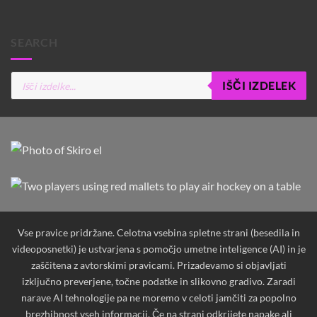
SEARCH
Products
IŠČI IZDELEK
search
Vse pravice pridržane. Celotna vsebina spletne strani (besedila in
videoposnetki) je ustvarjena s pomočjo umetne inteligence (AI) in je
zaščitena z avtorskimi pravicami. Prizadevamo si objavljati
izključno preverjene, točne podatke in slikovno gradivo. Zaradi
narave AI tehnologije pa ne moremo v celoti jamčiti za popolno
brezhibnost vseh informacij. Če na strani odkrijete napake ali