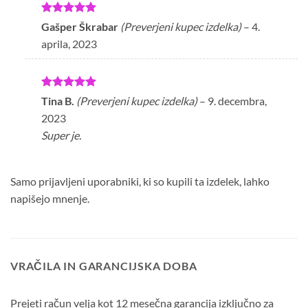
Ocenjeno
5
Gašper Škrabar
(Preverjeni kupec izdelka)
–
4.
od 5
aprila, 2023
Ocenjeno
5
Tina B.
(Preverjeni kupec izdelka)
–
9. decembra,
od 5
2023
Super je.
Samo prijavljeni uporabniki, ki so kupili ta izdelek, lahko
napišejo mnenje.
VRAČILA IN GARANCIJSKA DOBA
Prejeti račun velja kot 12 mesečna garancija izključno za