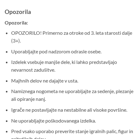
Opozorila
Opozorila:
OPOZORILO! Primerno za otroke od 3. leta starosti dalje
(3+).
Uporabljajte pod nadzorom odrasle osebe.
Izdelek vsebuje manjše dele, ki lahko predstavljajo
nevarnost zadušitve.
Majhnih delov ne dajajte v usta.
Namiznega nogometa ne uporabljajte za sedenje, plezanje
ali opiranje nanj.
Igrače ne postavljajte na nestabilne ali visoke površine.
Ne uporabljajte poškodovanega izdelka.
Pred vsako uporabo preverite stanje igralnih palic, figur in
pritrdilnih delov.