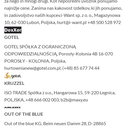
za nego in mnogi drugi. Kot neposredni uvoznik ponujamo
najnižje cene. Zanima nas kakovost izdelkov, ki jih ponujamo,
in zadovoljstvo naših kupcev.i-Want sp. z o. o., Magazynowa
10, 62-030 Luboń, Poljska, hurt@i-want.pl +48 500 528 972
GOTEL
GOTEL SPÓŁKA Z OGRANICZONĄ
ODPOWIEDZIALNOŚCIĄ, Porosły-Kolonia 4B 16-070
POROSŁY - KOLONIA, Poljska,
hurtownianew@gotel.com.pl, (+48) 85 677 74 44
KRUZZEL
ISO TRADE Spółka z o.o., Hangarowa 15, 59-220 Legnica,
POLJSKA, +48 666 002 003, b2b@maxy.eu
OUT OF THE BLUE
Out of the blue KG, Beim neuen Damm 28, D-28865