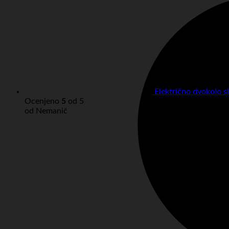
Električno dvokolo 
Ocenjeno
5
od 5
od Nemanič