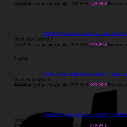
159,99
€
Izvirna cena je bila: 159,99 €.
149,99
€
Trenutna c
100W 2Ah otroški električni skiro 50K
Ocenjeno
5.00
od 5
159,99
€
Izvirna cena je bila: 159,99 €.
149,99
€
Trenutna c
PayPal
350W 13Ah brezkrtačni električni ski
Ocenjeno
5.00
od 5
799,99
€
Izvirna cena je bila: 799,99 €.
699,99
€
Trenutna c
250W 8KM električni skiro 90KG 15KM
Ocenjeno
5.00
od 5
329,99
€
Izvirna cena je bila: 329,99 €.
279,99
€
Trenutna c