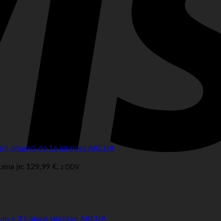
eni omarici do 16 igralcev AKCIJA
ena je: 129,99 €.
z DDV
om + 3 trakovi vijoličen AKCIJA