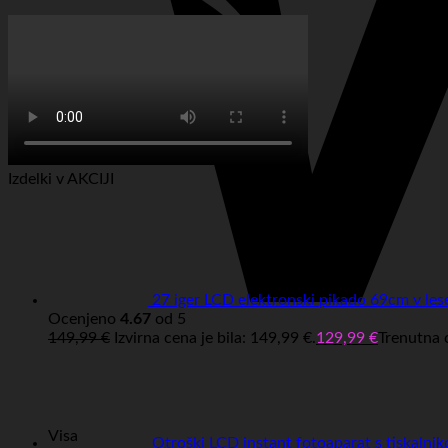
Izdelki v AKCIJI
27 iger LCD elektronski pikado 69cm v les
Ocenjeno
4.67
od 5
149,99
€
Izvirna cena je bila: 149,99 €.
129,99
€
Trenutna c
Visa
Otroški LCD instant fotoaparat s tiskalnik