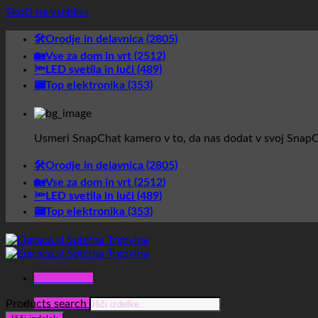
Skoči na vsebino
🛠️Orodje in delavnica (2805)
🏡Vse za dom in vrt (2512)
🔦LED svetila in luči (489)
📟Top elektronika (353)
Usmeri SnapChat kamero v to, da nas dodat v svoj SnapC
🛠️Orodje in delavnica (2805)
🏡Vse za dom in vrt (2512)
🔦LED svetila in luči (489)
📟Top elektronika (353)
Glavni meni
Glavni meni
Products search