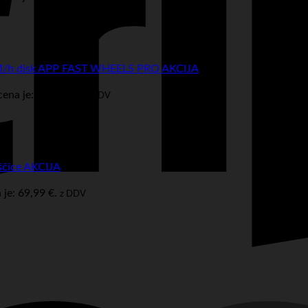
KM/h disk APP FAST WHEELS PRO AKCIJA
ena je: 349,99 €.
z DDV
ščice AKCIJA
je: 69,99 €.
z DDV