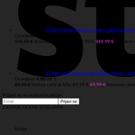
250W 25KM električni skiro 120KG 20
Ocenjeno
5.00
od 5
449,99
€
Izvirna cena je bila: 449,99 €.
349,99
€
Trenutna c
27 iger LCD elektronski pikado 40cm + pu
Ocenjeno
4.80
od 5
89,99
€
Izvirna cena je bila: 89,99 €.
69,99
€
Trenutna cena 
Prijavi se na novice in akcije:
ZADNJE OCENE IZDELKOV:
Stripe