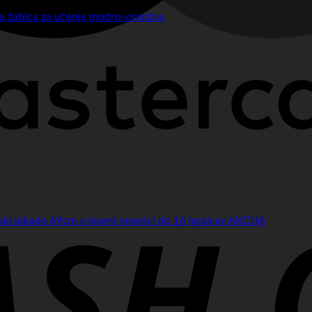
ca žabica za učenje modro-oranžna
ski pikado 69cm v leseni omarici do 16 igralcev AKCIJA