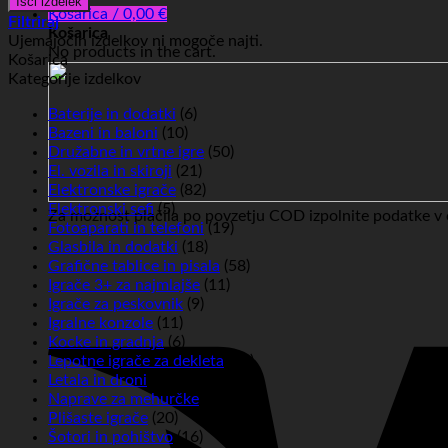
Išči izdelek
Košarica /
0,00
€
Filtriraj
Košarica
Ujemajočih izdelkov ni mogoče najti.
No products in the cart.
Košarica
Kategorije izdelkov
Baterije in dodatki
(6)
Bazeni in baloni
(10)
Družabne in vrtne igre
(50)
El. vozila in skiroji
(21)
Elektronske igrače
(82)
Elektronski sefi
(5)
Za možnost plačila po povzetju COD izpolnite podatke v c
Fotoaparati in telefoni
(19)
Glasbila in dodatki
(18)
Grafične tablice in pisala
(58)
Igrače 3+ za najmlajše
(11)
Igrače za peskovnik
(9)
Igralne konzole
(11)
Kocke in gradnja
(6)
Lepotne igrače za dekleta
(15)
Letala in droni
(4)
Naprave za mehurčke
(7)
Plišaste igrače
(20)
Šotori in pohištvo
(16)