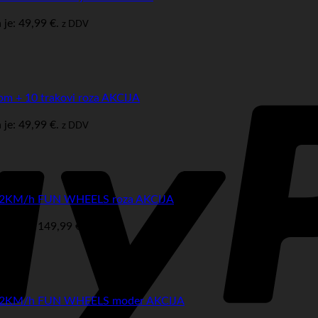
je: 49,99 €.
z DDV
kom + 10 trakovi roza AKCIJA
je: 49,99 €.
z DDV
G 12KM/h FUN WHEELS roza AKCIJA
ena je: 149,99 €.
z DDV
KG 12KM/h FUN WHEELS moder AKCIJA