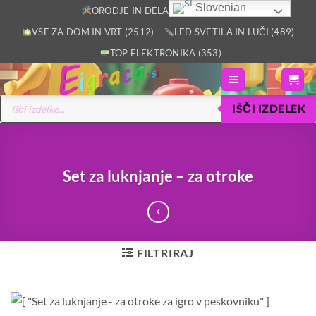
Skoči
Slovenian
ORODJE IN DELAVNICA (2805)
na
VSE ZA DOM IN VRT (2512)
LED SVETILA IN LUČI (489)
vsebino
TOP ELEKTRONIKA (353)
Products
IŠČI IZDELEK
search
Set za luknjanje – za otroke
FILTRIRAJ