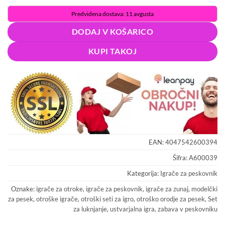
Predvidena dostava: 11 avgusta
DODAJ V KOŠARICO
KUPI TAKOJ
EAN:
4047542600394
Šifra:
A600039
Kategorija:
Igrače za peskovnik
Oznake:
igrače za otroke
,
igrače za peskovnik
,
igrače za zunaj
,
modelčki
za pesek
,
otroške igrače
,
otroški seti za igro
,
otroško orodje za pesek
,
Set
za luknjanje
,
ustvarjalna igra
,
zabava v peskovniku