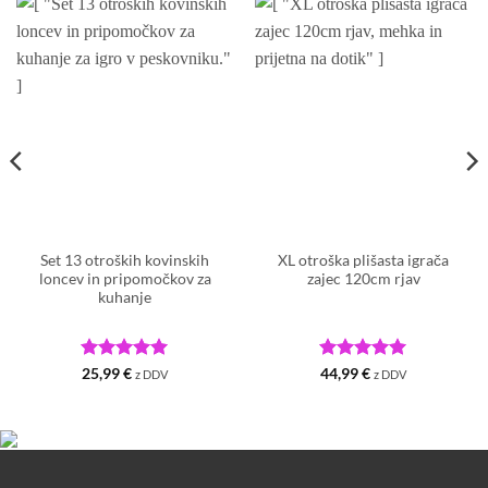
Set 13 otroških kovinskih
XL otroška plišasta igrača
loncev in pripomočkov za
zajec 120cm rjav
kuhanje
Ocenjeno
5
Ocenjeno
5
25,99
€
44,99
€
z DDV
z DDV
od 5
od 5