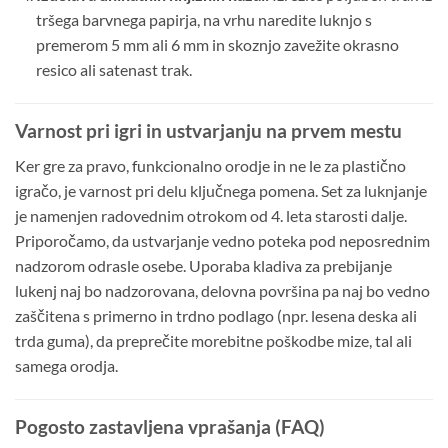
tršega barvnega papirja, na vrhu naredite luknjo s
premerom 5 mm ali 6 mm in skoznjo zavežite okrasno
resico ali satenast trak.
Varnost pri igri in ustvarjanju na prvem mestu
Ker gre za pravo, funkcionalno orodje in ne le za plastično
igračo, je varnost pri delu ključnega pomena. Set za luknjanje
je namenjen radovednim otrokom od 4. leta starosti dalje.
Priporočamo, da ustvarjanje vedno poteka pod neposrednim
nadzorom odrasle osebe. Uporaba kladiva za prebijanje
lukenj naj bo nadzorovana, delovna površina pa naj bo vedno
zaščitena s primerno in trdno podlago (npr. lesena deska ali
trda guma), da preprečite morebitne poškodbe mize, tal ali
samega orodja.
Pogosto zastavljena vprašanja (FAQ)