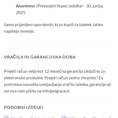
Ocenjeno
5
Anonimno
(Preverjeni kupec izdelka)
–
30. junija,
od 5
2025
Samo prijavljeni uporabniki, ki so kupili ta izdelek, lahko
napišejo mnenje.
VRAČILA IN GARANCIJSKA DOBA
Prejeti račun velja kot 12 mesečna garancija izključno za
elektronske produkte. Prejeti račun vedno shranite *Za
podrobna navodila uveljavljanja vračila izdelka, garancije ali
servisa nam pišite na info@eigraca.si
PODOBNI IZDELKI