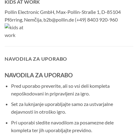
KIDS AT WORK
Pollin Electronic GmbH, Max-Pollin-Straße 1, D-85104
Pförring, Nemčija, b2b@pollin.de (+49) 8403 920-960
NAVODILA ZA UPORABO
NAVODILA ZA UPORABO
Pred uporabo preverite, ali so vsi deli kompleta
nepoškodovani in pripravljeni za igro.
Set za luknjanje uporabljajte samo za ustvarjalne
dejavnosti in otroško igro.
Pri uporabi sledite navodilom za posamezne dele
kompleta ter jih uporabljajte previdno.