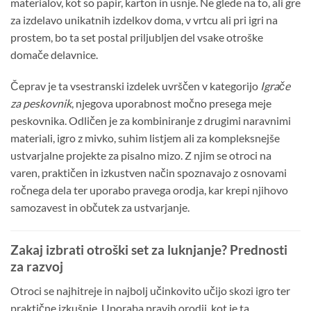
materialov, kot so papir, karton in usnje. Ne glede na to, ali gre
za izdelavo unikatnih izdelkov doma, v vrtcu ali pri igri na
prostem, bo ta set postal priljubljen del vsake otroške
domače delavnice.
Čeprav je ta vsestranski izdelek uvrščen v kategorijo
Igrače
za peskovnik
, njegova uporabnost močno presega meje
peskovnika. Odličen je za kombiniranje z drugimi naravnimi
materiali, igro z mivko, suhim listjem ali za kompleksnejše
ustvarjalne projekte za pisalno mizo. Z njim se otroci na
varen, praktičen in izkustven način spoznavajo z osnovami
ročnega dela ter uporabo pravega orodja, kar krepi njihovo
samozavest in občutek za ustvarjanje.
Zakaj izbrati otroški set za luknjanje? Prednosti
za razvoj
Otroci se najhitreje in najbolj učinkovito učijo skozi igro ter
praktične izkušnje. Uporaba pravih orodij, kot je ta