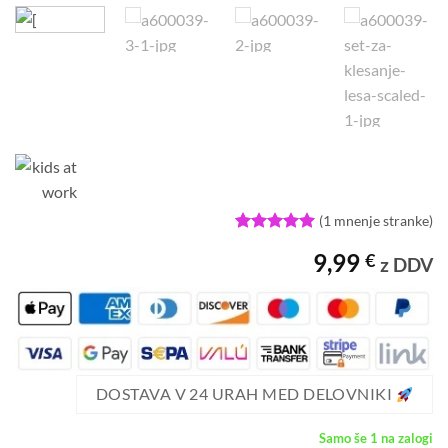
(
1
mnenje stranke)
Ocenjeno z
1
9,99
€
5
od 5 na
z DDV
podlagi
ocene
stranke
DOSTAVA V 24 URAH MED DELOVNIKI
Samo še 1 na zalogi