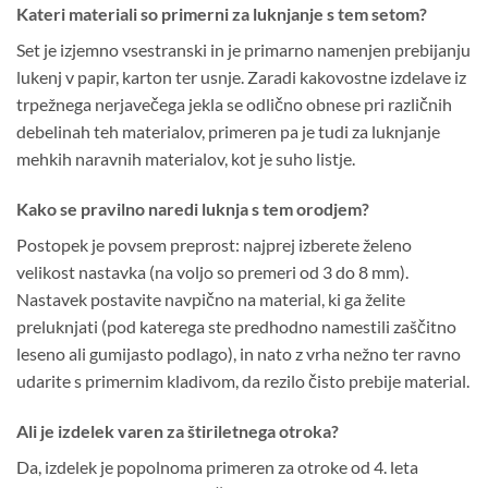
Kateri materiali so primerni za luknjanje s tem setom?
Set je izjemno vsestranski in je primarno namenjen prebijanju
lukenj v papir, karton ter usnje. Zaradi kakovostne izdelave iz
trpežnega nerjavečega jekla se odlično obnese pri različnih
debelinah teh materialov, primeren pa je tudi za luknjanje
mehkih naravnih materialov, kot je suho listje.
Kako se pravilno naredi luknja s tem orodjem?
Postopek je povsem preprost: najprej izberete želeno
velikost nastavka (na voljo so premeri od 3 do 8 mm).
Nastavek postavite navpično na material, ki ga želite
preluknjati (pod katerega ste predhodno namestili zaščitno
leseno ali gumijasto podlago), in nato z vrha nežno ter ravno
udarite s primernim kladivom, da rezilo čisto prebije material.
Ali je izdelek varen za štiriletnega otroka?
Da, izdelek je popolnoma primeren za otroke od 4. leta