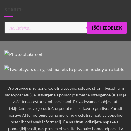
SEARCH
Products
IŠČI IZDELEK
search
Vse pravice pridržane. Celotna vsebina spletne strani (besedila in
videoposnetki) je ustvarjena s pomočjo umetne inteligence (AI) in je
zaščitena z avtorskimi pravicami. Prizadevamo si objavljati
izključno preverjene, točne podatke in slikovno gradivo. Zaradi
narave AI tehnologije pa ne moremo v celoti jamčiti za popolno
brezhibnost vseh informacij. Če na strani odkrijete napake ali
pomanjkljivosti, nas prosim obvestite. Napako bomo odpravili v