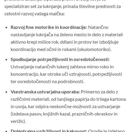
specializiran set za luknjanje, prinaša številne prednosti za
celostni razvoj vašega malčka:
Razvoj fine motorike in koordinacije:
Natančno
nastavljanje luknjača na želeno mesto in delo z materiali
aktivno krepi mišice rok, ddlani in prstov ter izboljšuje
koordinacijo med očmi in rokami (okulomotoriko).
Spodbujanje potrpežljivosti in osredotočenosti:
Ustvarjanje natančnih lukenj zahteva mirno roko in
koncentracijo, kar otroke uči vztrajnosti, potrpežljivosti
ter osredotočenosti na podrobnosti.
Vsestranska ustvarjalna uporaba:
Primerno za delo z
različnimi materiali, od tanjšega papirja do tršega kartona
in usnja, kar odpira neskončne možnosti za ustvarjanje
(izdelava pasov, knjižnih kazal, prazničnih okraskov in
verižic).
Dolgotrajna vzdržljivost in kakovost:
Orodje je izdelano