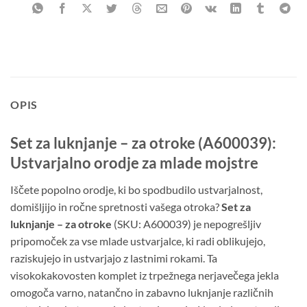
OPIS
Set za luknjanje – za otroke (A600039):
Ustvarjalno orodje za mlade mojstre
Iščete popolno orodje, ki bo spodbudilo ustvarjalnost,
domišljijo in ročne spretnosti vašega otroka?
Set za
luknjanje – za otroke
(SKU: A600039) je nepogrešljiv
pripomoček za vse mlade ustvarjalce, ki radi oblikujejo,
raziskujejo in ustvarjajo z lastnimi rokami. Ta
visokokakovosten komplet iz trpežnega nerjavečega jekla
omogoča varno, natančno in zabavno luknjanje različnih