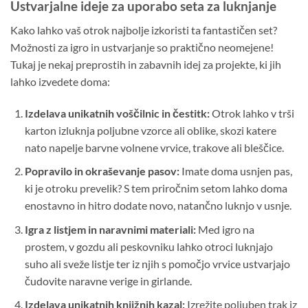
Ustvarjalne ideje za uporabo seta za luknjanje
Kako lahko vaš otrok najbolje izkoristi ta fantastičen set?
Možnosti za igro in ustvarjanje so praktično neomejene!
Tukaj je nekaj preprostih in zabavnih idej za projekte, ki jih
lahko izvedete doma:
Izdelava unikatnih voščilnic in čestitk:
Otrok lahko v trši
karton izluknja poljubne vzorce ali oblike, skozi katere
nato napelje barvne volnene vrvice, trakove ali bleščice.
Popravilo in okraševanje pasov:
Imate doma usnjen pas,
ki je otroku prevelik? S tem priročnim setom lahko doma
enostavno in hitro dodate novo, natančno luknjo v usnje.
Igra z listjem in naravnimi materiali:
Med igro na
prostem, v gozdu ali peskovniku lahko otroci luknjajo
suho ali sveže listje ter iz njih s pomočjo vrvice ustvarjajo
čudovite naravne verige in girlande.
Izdelava unikatnih knjižnih kazal:
Izrežite poljuben trak iz