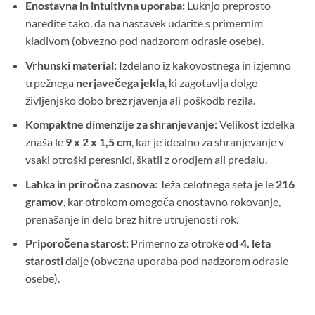
Enostavna in intuitivna uporaba:
Luknjo preprosto
naredite tako, da na nastavek udarite s primernim
kladivom (obvezno pod nadzorom odrasle osebe).
Vrhunski material:
Izdelano iz kakovostnega in izjemno
trpežnega
nerjavečega jekla
, ki zagotavlja dolgo
življenjsko dobo brez rjavenja ali poškodb rezila.
Kompaktne dimenzije za shranjevanje:
Velikost izdelka
znaša le
9 x 2 x 1,5 cm
, kar je idealno za shranjevanje v
vsaki otroški peresnici, škatli z orodjem ali predalu.
Lahka in priročna zasnova:
Teža celotnega seta je le
216
gramov
, kar otrokom omogoča enostavno rokovanje,
prenašanje in delo brez hitre utrujenosti rok.
Priporočena starost:
Primerno za otroke
od 4. leta
starosti
dalje (obvezna uporaba pod nadzorom odrasle
osebe).