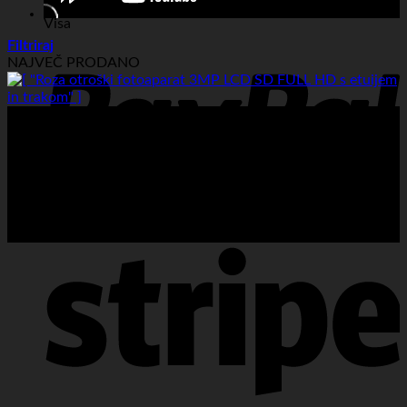
Visa
Filtriraj
NAJVEČ PRODANO
PayPal