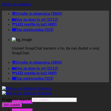
Skoči na vsebino
🛠️Orodje in delavnica (2805)
🏡Vse za dom in vrt (2512)
🔦LED svetila in luči (489)
📟Top elektronika (353)
Usmeri SnapChat kamero v to, da nas dodat v svoj
SnapChat.
🛠️Orodje in delavnica (2805)
🏡Vse za dom in vrt (2512)
🔦LED svetila in luči (489)
📟Top elektronika (353)
Products search
Glavni meni
Išči izdelek
Glavni meni