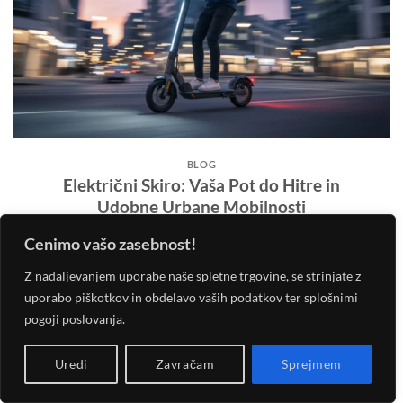
BLOG
Električni Skiro: Vaša Pot do Hitre in
Udobne Urbane Mobilnosti
Cenimo vašo zasebnost!
POSTED ON
5. FEBRUARJA, 2026
BY
EIGRACA.SI
Z nadaljevanjem uporabe naše spletne trgovine, se strinjate z
Iščete učinkovit, zabaven in okolju prijazen način prevoza po
uporabo piškotkov in obdelavo vaših podatkov ter splošnimi
mestu? Sodobni električni skiroji so postali nepogrešljiv del
pogoji poslovanja.
urbane mobilnosti, saj ponujajo izjemno kombinacijo hitrosti,
praktičnosti in udobja. Pozabite na prometne zastoje in
Uredi
Zavračam
Sprejmem
dolgotrajno iskanje parkirišča – z zmogljivim električnim