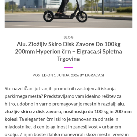
BLOG
Alu. Zložljiv Skiro Disk Zavore Do 100kg
200mm Hyperion črn – Eigraca.si Spletna
Trgovina
POSTED ON
1. JUNIJA, 2026
BY
EIGRACA.SI
Ste naveličani jutranjih prometnih zastojev ali iskanja
parkirnega mesta? Predstavljamo vam idealno rešitev za
hitro, udobno in varno premagovanje mestnih razdalj:
alu.
zložljiv skiro z disk zavoro, nosilnostjo do 100 kg in 200 mm
kolesi
. Ta eleganten črni skiro je zasnovan za odrasle in
mladostnike, ki cenijo agilnost in zanesljivost v urbanem
okolju. Z njim boste zlahka manevrirali skozi mestni vrvež in