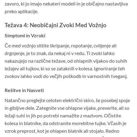
zavoro, ki jo imajo nekateri modeli in je običajno nastavljiva
preko aplikacije.
Težava 4: Neobičajni Zvoki Med Vožnjo
Simptomi in Vzroki
Če med vožnjo slišite škripanje, ropotanje, cviljenje ali
drgnjenje, je to znak, da nekaj ni v redu. Ti zvoki lahko
nakazujejo na različne težave, od ohlapnih vijakov do suhih
ležajev ali tujkov, ki so se zataknili v kolesa. Ignoriranje teh
zvokov lahko vodi do večjih poškodb in varnostnih tveganj.
Rešitve in Nasveti
Natančno preglejte celoten električni skiro, še posebej spoje
in gibljive dele. Zategnite vse ohlapne vijake, preverite, ali so
ležaji suhi in jih po potrebi namažite z mazivom. Očistite
kolesa in blatnike, da odstranite morebitne tujke. Včasih je
vzrok preprost, kot je ohlapen blatnik ali stojalo. Redno