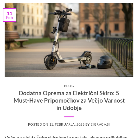
11
Feb
BLOG
Dodatna Oprema za Električni Skiro: 5
Must-Have Pripomočkov za Večjo Varnost
in Udobje
POSTED ON
11. FEBRUARJA, 2026
BY
EIGRACA.SI
Vožnja z električnim skirojem je postala izjemno priljubljen