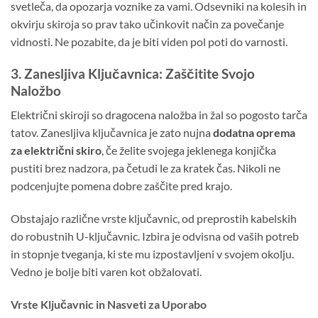
svetleča, da opozarja voznike za vami. Odsevniki na kolesih in
okvirju skiroja so prav tako učinkovit način za povečanje
vidnosti. Ne pozabite, da je biti viden pol poti do varnosti.
3. Zanesljiva Ključavnica: Zaščitite Svojo
Naložbo
Električni skiroji so dragocena naložba in žal so pogosto tarča
tatov. Zanesljiva ključavnica je zato nujna
dodatna oprema
za električni skiro
, če želite svojega jeklenega konjička
pustiti brez nadzora, pa četudi le za kratek čas. Nikoli ne
podcenjujte pomena dobre zaščite pred krajo.
Obstajajo različne vrste ključavnic, od preprostih kabelskih
do robustnih U-ključavnic. Izbira je odvisna od vaših potreb
in stopnje tveganja, ki ste mu izpostavljeni v svojem okolju.
Vedno je bolje biti varen kot obžalovati.
Vrste Ključavnic in Nasveti za Uporabo