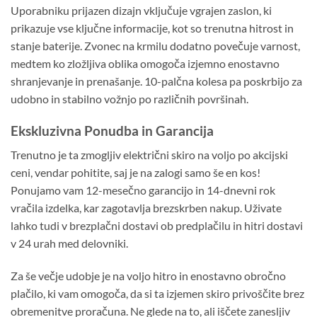
Uporabniku prijazen dizajn vključuje vgrajen zaslon, ki
prikazuje vse ključne informacije, kot so trenutna hitrost in
stanje baterije. Zvonec na krmilu dodatno povečuje varnost,
medtem ko zložljiva oblika omogoča izjemno enostavno
shranjevanje in prenašanje. 10-palčna kolesa pa poskrbijo za
udobno in stabilno vožnjo po različnih površinah.
Ekskluzivna Ponudba in Garancija
Trenutno je ta zmogljiv električni skiro na voljo po akcijski
ceni, vendar pohitite, saj je na zalogi samo še en kos!
Ponujamo vam 12-mesečno garancijo in 14-dnevni rok
vračila izdelka, kar zagotavlja brezskrben nakup. Uživate
lahko tudi v brezplačni dostavi ob predplačilu in hitri dostavi
v 24 urah med delovniki.
Za še večje udobje je na voljo hitro in enostavno obročno
plačilo, ki vam omogoča, da si ta izjemen skiro privoščite brez
obremenitve proračuna. Ne glede na to, ali iščete zanesljiv