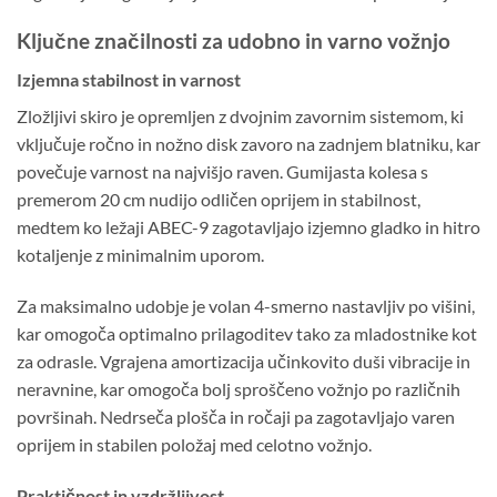
Ključne značilnosti za udobno in varno vožnjo
Izjemna stabilnost in varnost
Zložljivi skiro je opremljen z dvojnim zavornim sistemom, ki
vključuje ročno in nožno disk zavoro na zadnjem blatniku, kar
povečuje varnost na najvišjo raven. Gumijasta kolesa s
premerom 20 cm nudijo odličen oprijem in stabilnost,
medtem ko ležaji ABEC-9 zagotavljajo izjemno gladko in hitro
kotaljenje z minimalnim uporom.
Za maksimalno udobje je volan 4-smerno nastavljiv po višini,
kar omogoča optimalno prilagoditev tako za mladostnike kot
za odrasle. Vgrajena amortizacija učinkovito duši vibracije in
neravnine, kar omogoča bolj sproščeno vožnjo po različnih
površinah. Nedrseča plošča in ročaji pa zagotavljajo varen
oprijem in stabilen položaj med celotno vožnjo.
Praktičnost in vzdržljivost