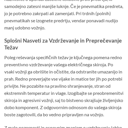
samodejno zatesni manjše luknje. Če je pnevmatika predreta,
jo je potrebno zakrpati ali zamenjati. Pri trdnih (polnih)
pnevmatikah se izognete predrtju, vendar ponavadi nudijo
manj udobno vožnjo.
Splošni Nasveti za Vzdrževanje in Preprečevanje
Težav
Poleg reševanja specifičnih težav je ključnega pomena redno
preventivno vzdrževanje vašega električnega skiroja. Po
vsaki vožnji ga obrišite in očistite, da odstranite umazanijo in
prah. Redno preverjajte vse vijake in matice ter jih po potrebi
privijte. Ne pozabite na pravilno shranjevanje, stran od
ekstremnih temperatur in vlage. Izogibajte se preobremenitvi
skiroja in agresivni vožnji, saj to bistveno skrajšuje življenjsko
dobo komponent. Z odgovornim odnosom do vašega skiroja
boste zagotovili, da bo vedno pripravljen na vožnjo.
Z malo pozornosti in osnovnim znanjem o vzdrževanju lahko