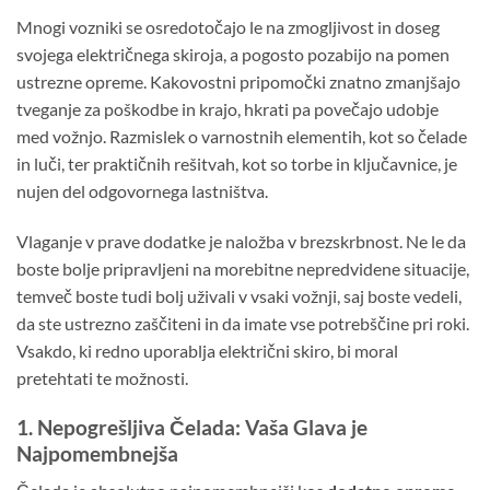
Mnogi vozniki se osredotočajo le na zmogljivost in doseg
svojega električnega skiroja, a pogosto pozabijo na pomen
ustrezne opreme. Kakovostni pripomočki znatno zmanjšajo
tveganje za poškodbe in krajo, hkrati pa povečajo udobje
med vožnjo. Razmislek o varnostnih elementih, kot so čelade
in luči, ter praktičnih rešitvah, kot so torbe in ključavnice, je
nujen del odgovornega lastništva.
Vlaganje v prave dodatke je naložba v brezskrbnost. Ne le da
boste bolje pripravljeni na morebitne nepredvidene situacije,
temveč boste tudi bolj uživali v vsaki vožnji, saj boste vedeli,
da ste ustrezno zaščiteni in da imate vse potrebščine pri roki.
Vsakdo, ki redno uporablja električni skiro, bi moral
pretehtati te možnosti.
1. Nepogrešljiva Čelada: Vaša Glava je
Najpomembnejša