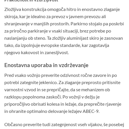
Zložljiva konstrukcija omogoča hitro in enostavno zlaganje
skiroja, kar je idealno za prevoz v javnem prevozu ali
shranjevanje v manjših prostorih. Parkirno stojalo pa poskrbi
za priročno parkiranje v vsaki situaciji, brez potrebe po
naslanjanju ob steno. Ta zložljiv aluminijast skiro je zasnovan
tako, da izpolnjuje evropske standarde, kar zagotavlja
njegovo kakovost in zanesljivost.
Enostavna uporaba in vzdrževanje
Pred vsako vožnjo preverite odzivnost ročne zavore in po
potrebi zategnite jeklenico. Za zlaganje preprosto pritisnite
varnostni vzvod in se prepričajte, da se mehanizem ob
razklopu popolnoma zaskoči. Po vožnji v dežju je
priporočljivo obrisati kolesa in ležaje, da preprečite rjavenje
in ohranite optimalno delovanje ležajev ABEC-9.
Občasno preverite tudi zategnjenost vseh vijakov, še posebej