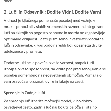
dneh.
2. Luči in Odsevniki: Bodite Vidni, Bodite Varni
Vidnost je ključnega pomena, še posebej med vožnjo v
mraku, ponoči ali v slabih vremenskih razmerah. Integrirane
luči na skirojih so pogosto osnovne in morda ne zagotavljajo
optimalne vidljivosti. Zato je smiselno investirati v dodatne
luči in odsevnike, ki vas bodo naredili bolj opazne za druge
udeležence v prometu.
Dodatne luči ne le povečajo vašo varnost, ampak tudi
izboljšajo vašo sposobnost, da vidite pot pred seboj, kar je še
posebej pomembno na neosvetljenih območjih. Pomagajo
vam pravočasno zaznati ovire in luknje na cesti.
Sprednje in Zadnje Luči
Za sprednjo luč izberite močnejši model, ki bo dobro
osvetljeval cesto. Zadnja luč naj bo utripajoča ali stalno