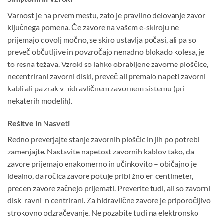
Varnost je na prvem mestu, zato je pravilno delovanje zavor
ključnega pomena. Če zavore na vašem e-skiroju ne
prijemajo dovolj močno, se skiro ustavlja počasi, ali pa so
preveč občutljive in povzročajo nenadno blokado kolesa, je
to resna težava. Vzroki so lahko obrabljene zavorne ploščice,
necentrirani zavorni diski, preveč ali premalo napeti zavorni
kabli ali pa zrak v hidravličnem zavornem sistemu (pri
nekaterih modelih).
Rešitve in Nasveti
Redno preverjajte stanje zavornih ploščic in jih po potrebi
zamenjajte. Nastavite napetost zavornih kablov tako, da
zavore prijemajo enakomerno in učinkovito – običajno je
idealno, da ročica zavore potuje približno en centimeter,
preden zavore začnejo prijemati. Preverite tudi, ali so zavorni
diski ravni in centrirani. Za hidravlične zavore je priporočljivo
strokovno odzračevanje. Ne pozabite tudi na elektronsko