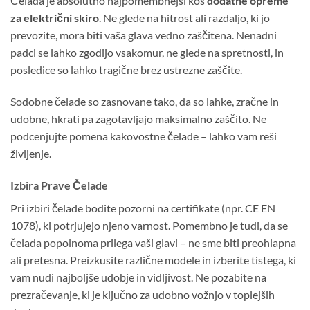
Čelada je absolutno najpomembnejši kos
dodatne opreme
za električni skiro
. Ne glede na hitrost ali razdaljo, ki jo
prevozite, mora biti vaša glava vedno zaščitena. Nenadni
padci se lahko zgodijo vsakomur, ne glede na spretnosti, in
posledice so lahko tragične brez ustrezne zaščite.
Sodobne čelade so zasnovane tako, da so lahke, zračne in
udobne, hkrati pa zagotavljajo maksimalno zaščito. Ne
podcenjujte pomena kakovostne čelade – lahko vam reši
življenje.
Izbira Prave Čelade
Pri izbiri čelade bodite pozorni na certifikate (npr. CE EN
1078), ki potrjujejo njeno varnost. Pomembno je tudi, da se
čelada popolnoma prilega vaši glavi – ne sme biti preohlapna
ali pretesna. Preizkusite različne modele in izberite tistega, ki
vam nudi najboljše udobje in vidljivost. Ne pozabite na
prezračevanje, ki je ključno za udobno vožnjo v toplejših