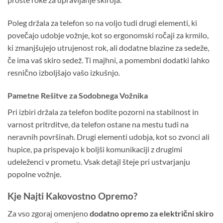
Poleg držala za telefon so na voljo tudi drugi elementi, ki
povečajo udobje vožnje, kot so ergonomski ročaji za krmilo,
ki zmanjšujejo utrujenost rok, ali dodatne blazine za sedeže,
če ima vaš skiro sedež. Ti majhni, a pomembni dodatki lahko
resnično izboljšajo vašo izkušnjo.
Pametne Rešitve za Sodobnega Vožnika
Pri izbiri držala za telefon bodite pozorni na stabilnost in
varnost pritrditve, da telefon ostane na mestu tudi na
neravnih površinah. Drugi elementi udobja, kot so zvonci ali
hupice, pa prispevajo k boljši komunikaciji z drugimi
udeleženci v prometu. Vsak detajl šteje pri ustvarjanju
popolne vožnje.
Kje Najti Kakovostno Opremo?
Za vso zgoraj omenjeno
dodatno opremo za električni skiro