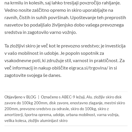
na krmilu in kolesih, saj lahko tresljaji povzročijo rahljanje.
Vedno nosite zaščitno opremo in skiro uporabljajte na
ravnih, čistih in suhih površinah. Upoštevanje teh preprostih
nasvetov bo podaljšalo življenjsko dobo vašega prevoznega
sredstva in zagotovilo varno vožnjo.
Ta zložljivi skiro je več kot le prevozno sredstvo; je investicija
v vašo mobilnost in udobje. Je popoln sopotnik za
vsakodnevne poti, ki združuje stil, varnost in praktičnost. Za
več informacij in nakup obiščite
eigraca.si/trgovina/
in si
zagotovite svojega še danes.
Objavljeno v
BLOG
|
Označeno s
ABEC-9 ležaji
,
Alu. zložljiv skiro disk
zavore do 100kg 200mm
,
disk zavore
,
enostavno zlaganje
,
mestni skiro
200mm
,
prevozno sredstvo za odrasle
,
skiro do 100kg
,
skiro z
amortizerji
,
športna oprema
,
udobje
,
urbana mobilnost
,
varna vožnja
,
velika kolesa
,
zložljiv aluminijast skiro