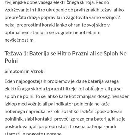
življenjske dobe vašega električnega skiroja. Redno
vzdrževanje in hitro ukrepanje ob prvih znakih težav lahko
preprečita dražja popravila in zagotovita varno vožnjo. Z
nekaj preprostimi koraki lahko ohranite svoj skiro v
optimalnem stanju in se izognete nepotrebnim
nevšečnostim.
Težava 1: Baterija se Hitro Prazni ali se Sploh Ne
Polni
Simptomi in Vzroki
Eden najpogostejših problemov je, da se baterija vašega
električnega skiroja izprazni hitreje kot običajno, ali pa se
sploh ne polni. To se lahko kaže kot zmanjšan doseg, nenaden
izklop med vožnjo ali pa indikator polnjenja ne kaže
nobenega napredka. Vzroki so lahko različni: poškodovan
polnilnik, slabi kontakti, preveč izpraznjena baterija, ki se je
poškodovala, ali pa preprosto iztrošena baterija zaradi
starosti in pogoste uporabe.