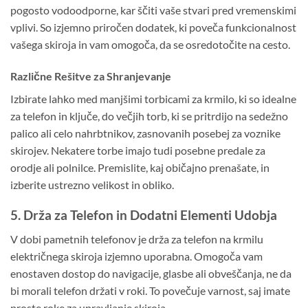
pogosto vodoodporne, kar ščiti vaše stvari pred vremenskimi
vplivi. So izjemno priročen dodatek, ki poveča funkcionalnost
vašega skiroja in vam omogoča, da se osredotočite na cesto.
Različne Rešitve za Shranjevanje
Izbirate lahko med manjšimi torbicami za krmilo, ki so idealne
za telefon in ključe, do večjih torb, ki se pritrdijo na sedežno
palico ali celo nahrbtnikov, zasnovanih posebej za voznike
skirojev. Nekatere torbe imajo tudi posebne predale za
orodje ali polnilce. Premislite, kaj običajno prenašate, in
izberite ustrezno velikost in obliko.
5. Drža za Telefon in Dodatni Elementi Udobja
V dobi pametnih telefonov je drža za telefon na krmilu
električnega skiroja izjemno uporabna. Omogoča vam
enostaven dostop do navigacije, glasbe ali obveščanja, ne da
bi morali telefon držati v roki. To povečuje varnost, saj imate
proste roke za upravljanje skiroja.