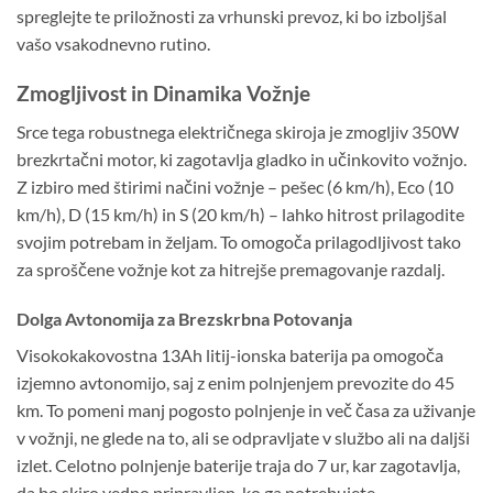
spreglejte te priložnosti za vrhunski prevoz, ki bo izboljšal
vašo vsakodnevno rutino.
Zmogljivost in Dinamika Vožnje
Srce tega robustnega električnega skiroja je zmogljiv 350W
brezkrtačni motor, ki zagotavlja gladko in učinkovito vožnjo.
Z izbiro med štirimi načini vožnje – pešec (6 km/h), Eco (10
km/h), D (15 km/h) in S (20 km/h) – lahko hitrost prilagodite
svojim potrebam in željam. To omogoča prilagodljivost tako
za sproščene vožnje kot za hitrejše premagovanje razdalj.
Dolga Avtonomija za Brezskrbna Potovanja
Visokokakovostna 13Ah litij-ionska baterija pa omogoča
izjemno avtonomijo, saj z enim polnjenjem prevozite do 45
km. To pomeni manj pogosto polnjenje in več časa za uživanje
v vožnji, ne glede na to, ali se odpravljate v službo ali na daljši
izlet. Celotno polnjenje baterije traja do 7 ur, kar zagotavlja,
da bo skiro vedno pripravljen, ko ga potrebujete.