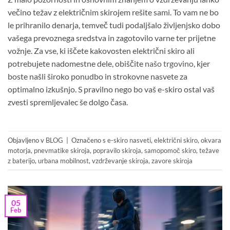
večino težav z električnim skirojem rešite sami. To vam ne bo
le prihranilo denarja, temveč tudi podaljšalo življenjsko dobo
vašega prevoznega sredstva in zagotovilo varne ter prijetne
vožnje. Za vse, ki iščete kakovosten električni skiro ali
potrebujete nadomestne dele, obiščite
našo trgovino
, kjer
boste našli široko ponudbo in strokovne nasvete za
optimalno izkušnjo. S pravilno nego bo vaš e-skiro ostal vaš
zvesti spremljevalec še dolgo časa.
Objavljeno v
BLOG
|
Označeno s
e-skiro nasveti
,
električni skiro
,
okvara
motorja
,
pnevmatike skiroja
,
popravilo skiroja
,
samopomoč skiro
,
težave
z baterijo
,
urbana mobilnost
,
vzdrževanje skiroja
,
zavore skiroja
05
Feb