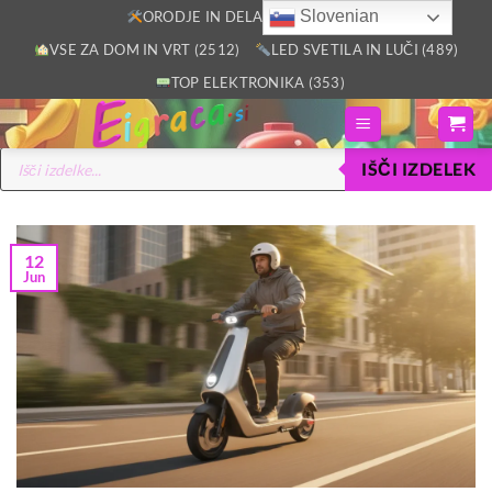
Skoči
Slovenian
ORODJE IN DELAVNICA (2805)
na
VSE ZA DOM IN VRT (2512)
LED SVETILA IN LUČI (489)
vsebino
TOP ELEKTRONIKA (353)
Products
IŠČI IZDELEK
search
12
Jun