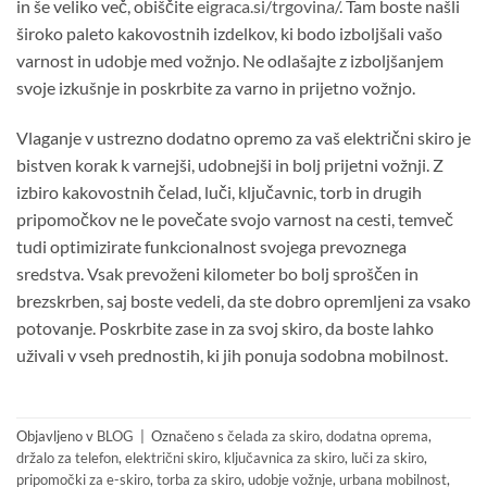
in še veliko več, obiščite
eigraca.si/trgovina/
. Tam boste našli
široko paleto kakovostnih izdelkov, ki bodo izboljšali vašo
varnost in udobje med vožnjo. Ne odlašajte z izboljšanjem
svoje izkušnje in poskrbite za varno in prijetno vožnjo.
Vlaganje v ustrezno dodatno opremo za vaš električni skiro je
bistven korak k varnejši, udobnejši in bolj prijetni vožnji. Z
izbiro kakovostnih čelad, luči, ključavnic, torb in drugih
pripomočkov ne le povečate svojo varnost na cesti, temveč
tudi optimizirate funkcionalnost svojega prevoznega
sredstva. Vsak prevoženi kilometer bo bolj sproščen in
brezskrben, saj boste vedeli, da ste dobro opremljeni za vsako
potovanje. Poskrbite zase in za svoj skiro, da boste lahko
uživali v vseh prednostih, ki jih ponuja sodobna mobilnost.
Objavljeno v
BLOG
|
Označeno s
čelada za skiro
,
dodatna oprema
,
držalo za telefon
,
električni skiro
,
ključavnica za skiro
,
luči za skiro
,
pripomočki za e-skiro
,
torba za skiro
,
udobje vožnje
,
urbana mobilnost
,