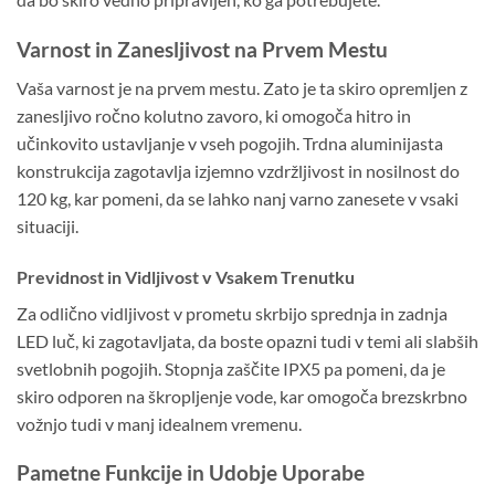
Varnost in Zanesljivost na Prvem Mestu
Vaša varnost je na prvem mestu. Zato je ta skiro opremljen z
zanesljivo ročno kolutno zavoro, ki omogoča hitro in
učinkovito ustavljanje v vseh pogojih. Trdna aluminijasta
konstrukcija zagotavlja izjemno vzdržljivost in nosilnost do
120 kg, kar pomeni, da se lahko nanj varno zanesete v vsaki
situaciji.
Previdnost in Vidljivost v Vsakem Trenutku
Za odlično vidljivost v prometu skrbijo sprednja in zadnja
LED luč, ki zagotavljata, da boste opazni tudi v temi ali slabših
svetlobnih pogojih. Stopnja zaščite IPX5 pa pomeni, da je
skiro odporen na škropljenje vode, kar omogoča brezskrbno
vožnjo tudi v manj idealnem vremenu.
Pametne Funkcije in Udobje Uporabe