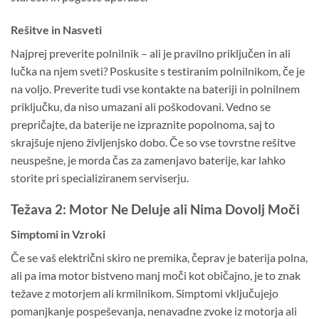
Rešitve in Nasveti
Najprej preverite polnilnik – ali je pravilno priključen in ali
lučka na njem sveti? Poskusite s testiranim polnilnikom, če je
na voljo. Preverite tudi vse kontakte na bateriji in polnilnem
priključku, da niso umazani ali poškodovani. Vedno se
prepričajte, da baterije ne izpraznite popolnoma, saj to
skrajšuje njeno življenjsko dobo. Če so vse tovrstne rešitve
neuspešne, je morda čas za zamenjavo baterije, kar lahko
storite pri specializiranem serviserju.
Težava 2: Motor Ne Deluje ali Nima Dovolj Moči
Simptomi in Vzroki
Če se vaš električni skiro ne premika, čeprav je baterija polna,
ali pa ima motor bistveno manj moči kot običajno, je to znak
težave z motorjem ali krmilnikom. Simptomi vključujejo
pomanjkanje pospeševanja, nenavadne zvoke iz motorja ali