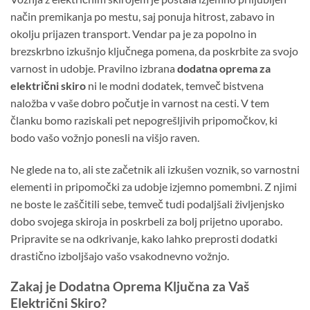
način premikanja po mestu, saj ponuja hitrost, zabavo in
okolju prijazen transport. Vendar pa je za popolno in
brezskrbno izkušnjo ključnega pomena, da poskrbite za svojo
varnost in udobje. Pravilno izbrana
dodatna oprema za
električni skiro
ni le modni dodatek, temveč bistvena
naložba v vaše dobro počutje in varnost na cesti. V tem
članku bomo raziskali pet nepogrešljivih pripomočkov, ki
bodo vašo vožnjo ponesli na višjo raven.
Ne glede na to, ali ste začetnik ali izkušen voznik, so varnostni
elementi in pripomočki za udobje izjemno pomembni. Z njimi
ne boste le zaščitili sebe, temveč tudi podaljšali življenjsko
dobo svojega skiroja in poskrbeli za bolj prijetno uporabo.
Pripravite se na odkrivanje, kako lahko preprosti dodatki
drastično izboljšajo vašo vsakodnevno vožnjo.
Zakaj je Dodatna Oprema Ključna za Vaš
Električni Skiro?