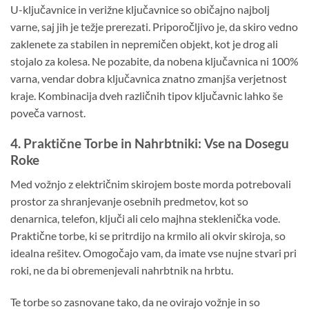
U-ključavnice in verižne ključavnice so običajno najbolj
varne, saj jih je težje prerezati. Priporočljivo je, da skiro vedno
zaklenete za stabilen in nepremičen objekt, kot je drog ali
stojalo za kolesa. Ne pozabite, da nobena ključavnica ni 100%
varna, vendar dobra ključavnica znatno zmanjša verjetnost
kraje. Kombinacija dveh različnih tipov ključavnic lahko še
poveča varnost.
4. Praktične Torbe in Nahrbtniki: Vse na Dosegu
Roke
Med vožnjo z električnim skirojem boste morda potrebovali
prostor za shranjevanje osebnih predmetov, kot so
denarnica, telefon, ključi ali celo majhna steklenička vode.
Praktične torbe, ki se pritrdijo na krmilo ali okvir skiroja, so
idealna rešitev. Omogočajo vam, da imate vse nujne stvari pri
roki, ne da bi obremenjevali nahrbtnik na hrbtu.
Te torbe so zasnovane tako, da ne ovirajo vožnje in so