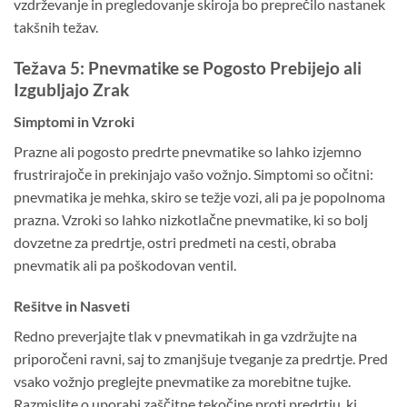
vzdrževanje in pregledovanje skiroja bo preprečilo nastanek
takšnih težav.
Težava 5: Pnevmatike se Pogosto Prebijejo ali
Izgubljajo Zrak
Simptomi in Vzroki
Prazne ali pogosto predrte pnevmatike so lahko izjemno
frustrirajoče in prekinjajo vašo vožnjo. Simptomi so očitni:
pnevmatika je mehka, skiro se težje vozi, ali pa je popolnoma
prazna. Vzroki so lahko nizkotlačne pnevmatike, ki so bolj
dovzetne za predrtje, ostri predmeti na cesti, obraba
pnevmatik ali pa poškodovan ventil.
Rešitve in Nasveti
Redno preverjajte tlak v pnevmatikah in ga vzdržujte na
priporočeni ravni, saj to zmanjšuje tveganje za predrtje. Pred
vsako vožnjo preglejte pnevmatike za morebitne tujke.
Razmislite o uporabi zaščitne tekočine proti predrtju, ki