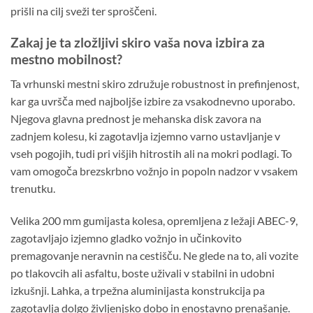
prišli na cilj sveži ter sproščeni.
Zakaj je ta zložljivi skiro vaša nova izbira za
mestno mobilnost?
Ta vrhunski mestni skiro združuje robustnost in prefinjenost,
kar ga uvršča med najboljše izbire za vsakodnevno uporabo.
Njegova glavna prednost je mehanska disk zavora na
zadnjem kolesu, ki zagotavlja izjemno varno ustavljanje v
vseh pogojih, tudi pri višjih hitrostih ali na mokri podlagi. To
vam omogoča brezskrbno vožnjo in popoln nadzor v vsakem
trenutku.
Velika 200 mm gumijasta kolesa, opremljena z ležaji ABEC-9,
zagotavljajo izjemno gladko vožnjo in učinkovito
premagovanje neravnin na cestišču. Ne glede na to, ali vozite
po tlakovcih ali asfaltu, boste uživali v stabilni in udobni
izkušnji. Lahka, a trpežna aluminijasta konstrukcija pa
zagotavlja dolgo življenjsko dobo in enostavno prenašanje.