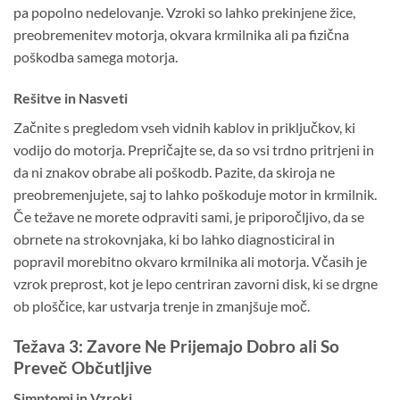
pa popolno nedelovanje. Vzroki so lahko prekinjene žice,
preobremenitev motorja, okvara krmilnika ali pa fizična
poškodba samega motorja.
Rešitve in Nasveti
Začnite s pregledom vseh vidnih kablov in priključkov, ki
vodijo do motorja. Prepričajte se, da so vsi trdno pritrjeni in
da ni znakov obrabe ali poškodb. Pazite, da skiroja ne
preobremenjujete, saj to lahko poškoduje motor in krmilnik.
Če težave ne morete odpraviti sami, je priporočljivo, da se
obrnete na strokovnjaka, ki bo lahko diagnosticiral in
popravil morebitno okvaro krmilnika ali motorja. Včasih je
vzrok preprost, kot je lepo centriran zavorni disk, ki se drgne
ob ploščice, kar ustvarja trenje in zmanjšuje moč.
Težava 3: Zavore Ne Prijemajo Dobro ali So
Preveč Občutljive
Simptomi in Vzroki