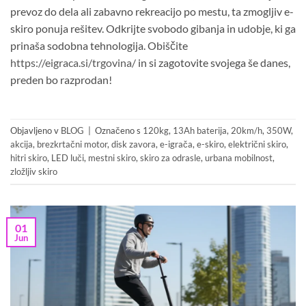
prevoz do dela ali zabavno rekreacijo po mestu, ta zmogljiv e-
skiro ponuja rešitev. Odkrijte svobodo gibanja in udobje, ki ga
prinaša sodobna tehnologija. Obiščite
https://eigraca.si/trgovina/
in si zagotovite svojega še danes,
preden bo razprodan!
Objavljeno v
BLOG
|
Označeno s
120kg
,
13Ah baterija
,
20km/h
,
350W
,
akcija
,
brezkrtačni motor
,
disk zavora
,
e-igrača
,
e-skiro
,
električni skiro
,
hitri skiro
,
LED luči
,
mestni skiro
,
skiro za odrasle
,
urbana mobilnost
,
zložljiv skiro
01
Jun