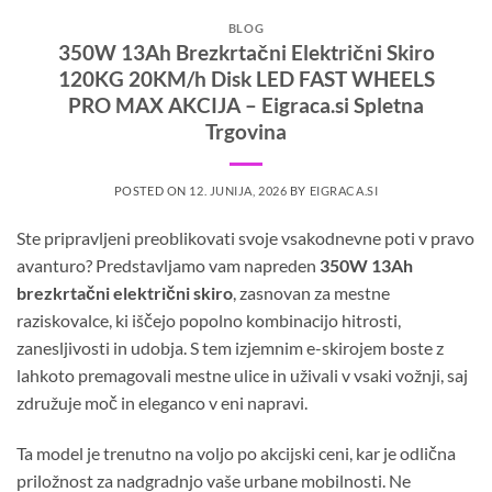
BLOG
350W 13Ah Brezkrtačni Električni Skiro
120KG 20KM/h Disk LED FAST WHEELS
PRO MAX AKCIJA – Eigraca.si Spletna
Trgovina
POSTED ON
12. JUNIJA, 2026
BY
EIGRACA.SI
Ste pripravljeni preoblikovati svoje vsakodnevne poti v pravo
avanturo? Predstavljamo vam napreden
350W 13Ah
brezkrtačni električni skiro
, zasnovan za mestne
raziskovalce, ki iščejo popolno kombinacijo hitrosti,
zanesljivosti in udobja. S tem izjemnim e-skirojem boste z
lahkoto premagovali mestne ulice in uživali v vsaki vožnji, saj
združuje moč in eleganco v eni napravi.
Ta model je trenutno na voljo po akcijski ceni, kar je odlična
priložnost za nadgradnjo vaše urbane mobilnosti. Ne