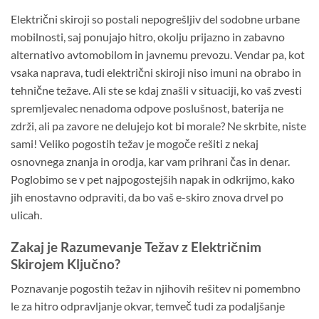
Električni skiroji so postali nepogrešljiv del sodobne urbane
mobilnosti, saj ponujajo hitro, okolju prijazno in zabavno
alternativo avtomobilom in javnemu prevozu. Vendar pa, kot
vsaka naprava, tudi električni skiroji niso imuni na obrabo in
tehnične težave. Ali ste se kdaj znašli v situaciji, ko vaš zvesti
spremljevalec nenadoma odpove poslušnost, baterija ne
zdrži, ali pa zavore ne delujejo kot bi morale? Ne skrbite, niste
sami! Veliko pogostih težav je mogoče rešiti z nekaj
osnovnega znanja in orodja, kar vam prihrani čas in denar.
Poglobimo se v pet najpogostejših napak in odkrijmo, kako
jih enostavno odpraviti, da bo vaš e-skiro znova drvel po
ulicah.
Zakaj je Razumevanje Težav z Električnim
Skirojem Ključno?
Poznavanje pogostih težav in njihovih rešitev ni pomembno
le za hitro odpravljanje okvar, temveč tudi za podaljšanje