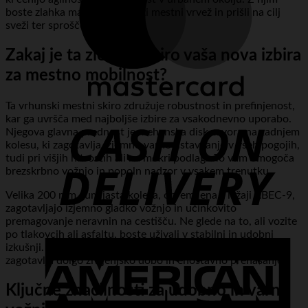
boste zlahka manevrirali skozi mestni vrvež in prišli na cilj
sveži ter sproščeni.
Zakaj je ta zložljivi skiro vaša nova izbira
za mestno mobilnost?
C
Ta vrhunski mestni skiro združuje robustnost in prefinjenost,
kar ga uvršča med najboljše izbire za vsakodnevno uporabo.
D
Njegova glavna prednost je mehanska disk zavora na zadnjem
kolesu, ki zagotavlja izjemno varno ustavljanje v vseh pogojih,
tudi pri višjih hitrostih ali na mokri podlagi. To vam omogoča
brezskrbno vožnjo in popoln nadzor v vsakem trenutku.
Velika 200 mm gumijasta kolesa, opremljena z ležaji ABEC-9,
zagotavljajo izjemno gladko vožnjo in učinkovito
premagovanje neravnin na cestišču. Ne glede na to, ali vozite
po tlakovcih ali asfaltu, boste uživali v stabilni in udobni
A
izkušnji. Lahka, a trpežna aluminijasta konstrukcija pa
E
zagotavlja dolgo življenjsko dobo in enostavno prenašanje.
Ključne značilnosti za udobno in varno