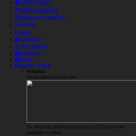
🏠 PRVA STRAN
🗂️IZBERI ODDELEK
📑POGOJI IN VRAČILA
🏷️AKCIJE
ℹ️O NAS
☎️KONTAKT
🏅TOP IZDELKI
🆕NOVOSTI
📰BLOG
Košarica /
0,00
€
Košarica
No products in the cart.
Za možnost plačila po povzetju COD izpolnite
podatke v celoti.