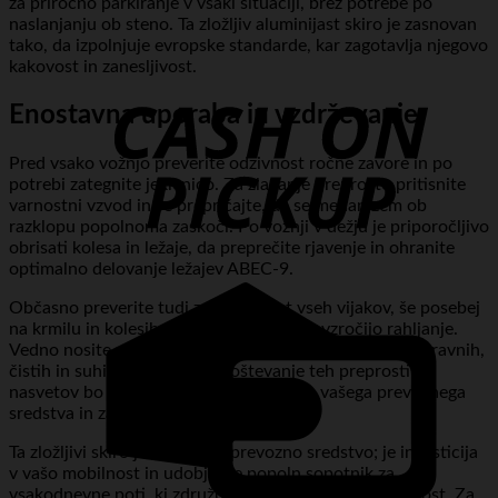
za priročno parkiranje v vsaki situaciji, brez potrebe po
naslanjanju ob steno. Ta zložljiv aluminijast skiro je zasnovan
tako, da izpolnjuje evropske standarde, kar zagotavlja njegovo
kakovost in zanesljivost.
C
o
P
Enostavna uporaba in vzdrževanje
Pred vsako vožnjo preverite odzivnost ročne zavore in po
potrebi zategnite jeklenico. Za zlaganje preprosto pritisnite
varnostni vzvod in se prepričajte, da se mehanizem ob
razklopu popolnoma zaskoči. Po vožnji v dežju je priporočljivo
obrisati kolesa in ležaje, da preprečite rjavenje in ohranite
optimalno delovanje ležajev ABEC-9.
C
Občasno preverite tudi zategnjenost vseh vijakov, še posebej
C
na krmilu in kolesih, saj lahko tresljaji povzročijo rahljanje.
Vedno nosite zaščitno opremo in skiro uporabljajte na ravnih,
čistih in suhih površinah. Upoštevanje teh preprostih
nasvetov bo podaljšalo življenjsko dobo vašega prevoznega
sredstva in zagotovilo varno vožnjo.
Ta zložljivi skiro je več kot le prevozno sredstvo; je investicija
v vašo mobilnost in udobje. Je popoln sopotnik za
vsakodnevne poti, ki združuje stil, varnost in praktičnost. Za