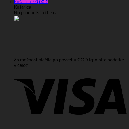
Košarica /
0,00
€
Košarica
No products in the cart.
Za možnost plačila po povzetju COD izpolnite podatke
v celoti.
V
P