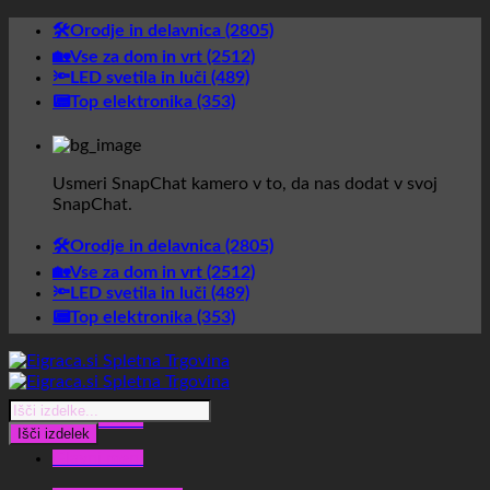
Skoči
🛠️Orodje in delavnica (2805)
na
🏡Vse za dom in vrt (2512)
vsebino
🔦LED svetila in luči (489)
📟Top elektronika (353)
Usmeri SnapChat kamero v to, da nas dodat v svoj
SnapChat.
🛠️Orodje in delavnica (2805)
🏡Vse za dom in vrt (2512)
🔦LED svetila in luči (489)
📟Top elektronika (353)
Products
Glavni meni
search
Išči izdelek
Glavni meni