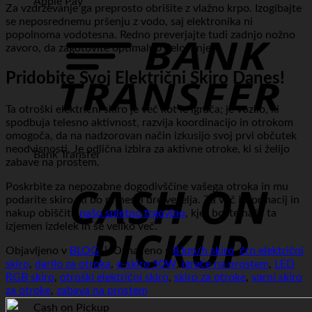
Apple Pay
Za vzdrževanje ga preprosto obrišite z vlažno krpo. Izogibajte
se neposrednemu pršenju z vodo, saj elektronika ni
popolnoma vodotesna. Redno preverjajte tudi zadnjo nožno
zavoro, da zagotovite optimalno delovanje.
Pridobite Svoj Električni Skiro Danes!
Ta otroški električni skiro je več kot le igrača; je vozilo, ki
spodbuja telesno aktivnost, razvija koordinacijo in otrokom
omogoča, da na nadzorovan način izkusijo svoj prvi občutek
neodvisnosti. Je odlična izbira za aktivne otroke, ki si želijo
Bank Transfer
zabave na prostem.
Poskrbite za nepozabne dogodivščine vašega otroka in mu
podarite skiro, ki bo prinesel ure veselja. Za več informacij in
nakup obiščite
našo spletno trgovino
, kjer boste našli ta
izjemen izdelek in še veliko več.
Objavljeno v
BLOG
|
Označeno s
8 km/h skiro
,
črn električni
skiro
,
darilo za otroka
,
e-skiro 50W
,
igrače na prostem
,
LED
RGB skiro
,
otroški električni skiro
,
skiro za otroke
,
varni skiro
za otroke
,
zabava na prostem
Cash on Pickup