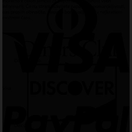
moremo v celoti jamčiti za popolno brezhibnost vseh
informacij. Če na strani odkrijete napake ali pomanjkljivosti,
nas prosim obvestite. Napako bomo odpravili v najkrajšem
možnem času.
Dinners Club
Visa
Discover