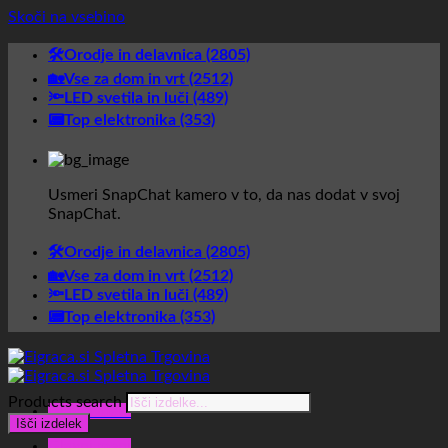
Skoči na vsebino
🛠️Orodje in delavnica (2805)
🏡Vse za dom in vrt (2512)
🔦LED svetila in luči (489)
📟Top elektronika (353)
Usmeri SnapChat kamero v to, da nas dodat v svoj
SnapChat.
🛠️Orodje in delavnica (2805)
🏡Vse za dom in vrt (2512)
🔦LED svetila in luči (489)
📟Top elektronika (353)
Products search
Glavni meni
Išči izdelek
Glavni meni