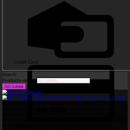
Credit Card
Search
Products search
Išči izdelek
Vse pravice pridržane. Celotna vsebina spletne strani
(besedila in videoposnetki) je ustvarjena s pomočjo umetne
inteligence (AI) in je zaščitena z avtorskimi pravicami.
Prizadevamo si objavljati izključno preverjene, točne podatke
in slikovno gradivo. Zaradi narave AI tehnologije pa ne
Credit Card 2