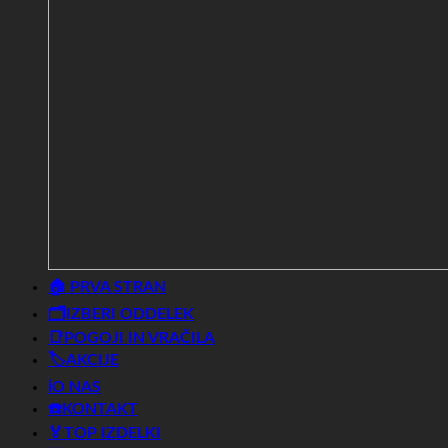
🏠 PRVA STRAN
🗂️IZBERI ODDELEK
📑POGOJI IN VRAČILA
🏷️AKCIJE
ℹ️O NAS
☎️KONTAKT
🏅TOP IZDELKI