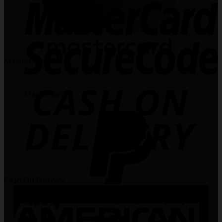
MasterCard
MasterCard 2
Cash On Delivery
PayPal 2