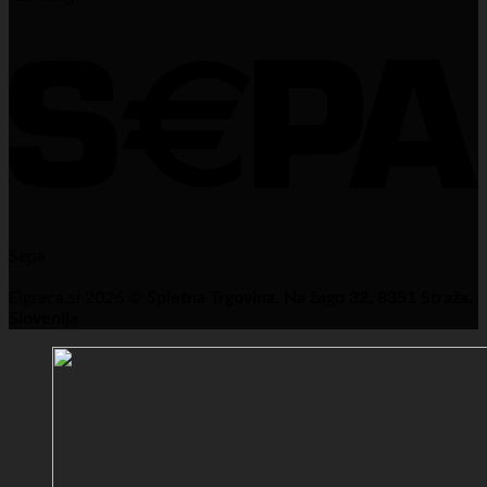
Sepa
Eigraca.si 2026 ©
Spletna Trgovina, Na žago 32, 8351 Straža,
Slovenija