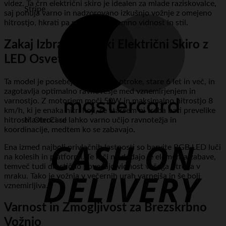
videz. Ta črn električni skiro je idealen za mlade raziskovalce,
Stripe
saj ponuja varno in nadzorovano izkušnjo vožnje z omejeno
hitrostjo, hkrati pa poskrbi za izjemno vidnost in stil.
Zakaj Izbrati Otroški Električni Skiro z
LED Osvetlitvijo?
Ta model je posebej zasnovan za otroke, stare 6 let in več, in
zagotavlja optimalno ravnovesje med vznemirjenjem in
varnostjo. Z motorjem moči 50W in maksimalno hitrostjo 8
km/h, ki je enaka hitri hoji, se staršem ni treba bati prevelike
hitrosti. Otroci se lahko varno učijo ravnotežja in
MasterCard
koordinacije, medtem ko se zabavajo.
Ena izmed najbolj privlačnih lastnosti so barvite RGB LED luči
na kolesih in platformi. Te luči ne dodajo le elementa zabave,
temveč tudi drastično povečajo vidnost vašega otroka v
mraku. Tako je vožnja v večernih urah varnejša in še bolj
vznemirljiva.
Varnost in Zmogljivost za Brezskrbno
Vožnjo