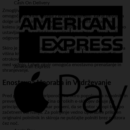
Cash On Delivery
Zmogljiva litij-ionska baterija s kapaciteto 2600 mAh
omogoča do 6 km dosega z enim polnjenjem, kar je dovolj za
dolge ure igre in raziskovanja. Nožna zavora na zadnjem
kolesu je intuitivna in otrokom omogoča enostavno ter varno
ustavljanje. Ta preizkušena rešitev povečuje nadzor in uči
odgovorne vožnje.
Skiro je zasnovan tako, da raste z vašim otrokom. Nastavljiva
višina krmila zagotavlja, da se skiro popolnoma prilagodi
otrokovi višini, kar povečuje udobje, stabilnost in varnost
med vožnjo. Lahek okvir omogoča enostavno prenašanje in
American Express
shranjevanje.
Enostavna Uporaba in Vzdrževanje
Pred prvo vožnjo je priporočljivo skiro popolnoma napolniti in
preveriti vse vijake. Večina otroških e-skirojev deluje po
principu »kick-start«, kar pomeni, da se motor vklopi šele po
začetnem odrivanju. Za polnjenje vedno uporabite priložen
originalni polnilnik in skiroja ne puščajte polniti brez nadzora
čez noč.