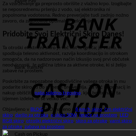
Apple Pay
Za vzdrževanje ga preprosto obrišite z vlažno krpo. Izogibajte
se neposrednemu pršenju z vodo, saj elektronika ni
popolnoma vodotesna. Redno preverjajte tudi zadnjo nožno
zavoro, da zagotovite optimalno delovanje.
Pridobite Svoj Električni Skiro Danes!
Ta otroški električni skiro je več kot le igrača; je vozilo, ki
spodbuja telesno aktivnost, razvija koordinacijo in otrokom
omogoča, da na nadzorovan način izkusijo svoj prvi občutek
neodvisnosti. Je odlična izbira za aktivne otroke, ki si želijo
Bank Transfer
zabave na prostem.
Poskrbite za nepozabne dogodivščine vašega otroka in mu
podarite skiro, ki bo prinesel ure veselja. Za več informacij in
nakup obiščite
našo spletno trgovino
, kjer boste našli ta
izjemen izdelek in še veliko več.
Objavljeno v
BLOG
|
Označeno s
8 km/h skiro
,
črn električni
skiro
,
darilo za otroka
,
e-skiro 50W
,
igrače na prostem
,
LED
RGB skiro
,
otroški električni skiro
,
skiro za otroke
,
varni skiro
za otroke
,
zabava na prostem
Cash on Pickup