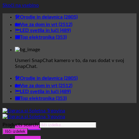
Skoči na vsebino
🛠️Orodje in delavnica (2805)
🏡Vse za dom in vrt (2512)
🔦LED svetila in luči (489)
📟Top elektronika (353)
Usmeri SnapChat kamero v to, da nas dodat v svoj
SnapChat.
🛠️Orodje in delavnica (2805)
🏡Vse za dom in vrt (2512)
🔦LED svetila in luči (489)
📟Top elektronika (353)
Products search
Glavni meni
Išči izdelek
Glavni meni