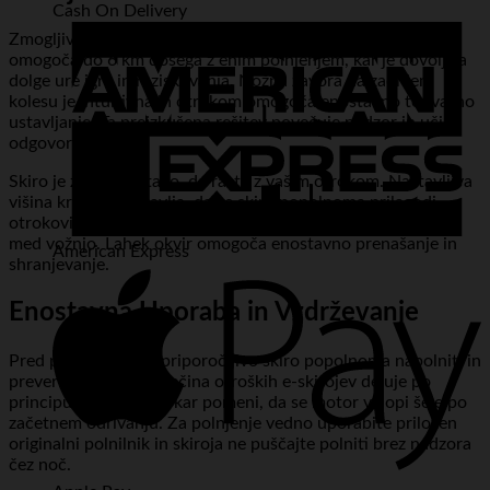
Cash On Delivery
Zmogljiva litij-ionska baterija s kapaciteto 2600 mAh
omogoča do 6 km dosega z enim polnjenjem, kar je dovolj za
dolge ure igre in raziskovanja. Nožna zavora na zadnjem
kolesu je intuitivna in otrokom omogoča enostavno ter varno
ustavljanje. Ta preizkušena rešitev povečuje nadzor in uči
odgovorne vožnje.
Skiro je zasnovan tako, da raste z vašim otrokom. Nastavljiva
višina krmila zagotavlja, da se skiro popolnoma prilagodi
otrokovi višini, kar povečuje udobje, stabilnost in varnost
med vožnjo. Lahek okvir omogoča enostavno prenašanje in
American Express
shranjevanje.
Enostavna Uporaba in Vzdrževanje
Pred prvo vožnjo je priporočljivo skiro popolnoma napolniti in
preveriti vse vijake. Večina otroških e-skirojev deluje po
principu »kick-start«, kar pomeni, da se motor vklopi šele po
začetnem odrivanju. Za polnjenje vedno uporabite priložen
originalni polnilnik in skiroja ne puščajte polniti brez nadzora
čez noč.