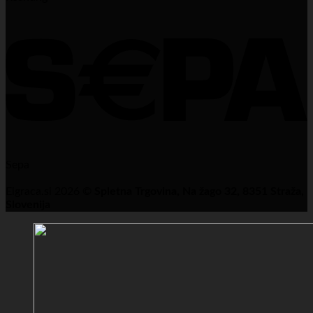
Sepa
Eigraca.si 2026 ©
Spletna Trgovina, Na žago 32, 8351 Straža,
Slovenija