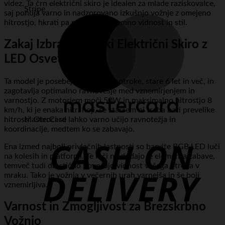
videz. Ta črn električni skiro je idealen za mlade raziskovalce,
Stripe
saj ponuja varno in nadzorovano izkušnjo vožnje z omejeno
hitrostjo, hkrati pa poskrbi za izjemno vidnost in stil.
Zakaj Izbrati Otroški Električni Skiro z
LED Osvetlitvijo?
Ta model je posebej zasnovan za otroke, stare 6 let in več, in
zagotavlja optimalno ravnovesje med vznemirjenjem in
varnostjo. Z motorjem moči 50W in maksimalno hitrostjo 8
km/h, ki je enaka hitri hoji, se staršem ni treba bati prevelike
hitrosti. Otroci se lahko varno učijo ravnotežja in
MasterCard
koordinacije, medtem ko se zabavajo.
Ena izmed najbolj privlačnih lastnosti so barvite RGB LED luči
na kolesih in platformi. Te luči ne dodajo le elementa zabave,
temveč tudi drastično povečajo vidnost vašega otroka v
mraku. Tako je vožnja v večernih urah varnejša in še bolj
vznemirljiva.
Varnost in Zmogljivost za Brezskrbno
Vožnjo