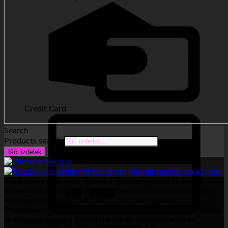
Credit Card
Search
Products search
Išči izdelek
Vse pravice pridržane. Celotna vsebina spletne strani
(besedila in videoposnetki) je ustvarjena s pomočjo umetne
inteligence (AI) in je zaščitena z avtorskimi pravicami.
Prizadevamo si objavljati izključno preverjene, točne podatke
in slikovno gradivo. Zaradi narave AI tehnologije pa ne
Credit Card 2