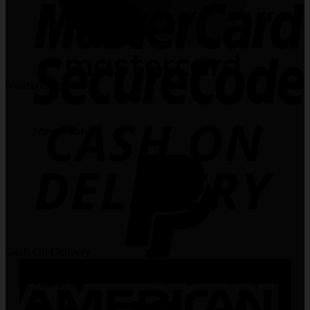
MasterCard
MasterCard 2
Cash On Delivery
PayPal 2