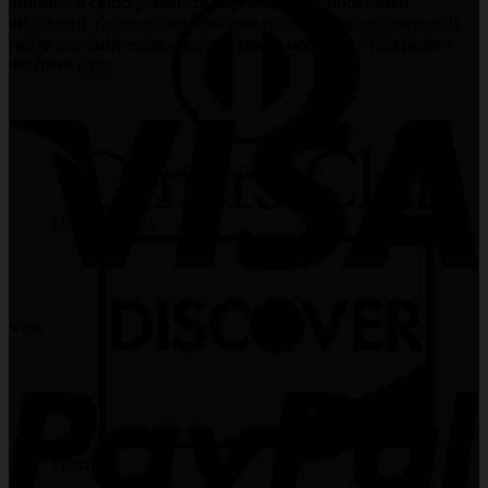
moremo v celoti jamčiti za popolno brezhibnost vseh
informacij. Če na strani odkrijete napake ali pomanjkljivosti,
nas prosim obvestite. Napako bomo odpravili v najkrajšem
možnem času.
Dinners Club
Visa
Discover