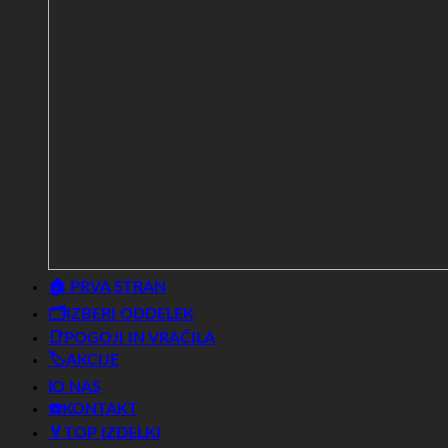
🏠 PRVA STRAN
🗂️IZBERI ODDELEK
📑POGOJI IN VRAČILA
🏷️AKCIJE
ℹ️O NAS
☎️KONTAKT
🏅TOP IZDELKI