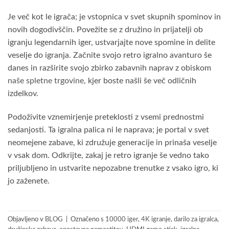
Je več kot le igrača; je vstopnica v svet skupnih spominov in
novih dogodivščin. Povežite se z družino in prijatelji ob
igranju legendarnih iger, ustvarjajte nove spomine in delite
veselje do igranja. Začnite svojo retro igralno avanturo še
danes in razširite svojo zbirko zabavnih naprav z obiskom
naše spletne trgovine
, kjer boste našli še več odličnih
izdelkov.
Podoživite vznemirjenje preteklosti z vsemi prednostmi
sedanjosti. Ta igralna palica ni le naprava; je portal v svet
neomejene zabave, ki združuje generacije in prinaša veselje
v vsak dom. Odkrijte, zakaj je retro igranje še vedno tako
priljubljeno in ustvarite nepozabne trenutke z vsako igro, ki
jo zaženete.
Objavljeno v
BLOG
|
Označeno s
10000 iger
,
4K igranje
,
darilo za igralca
,