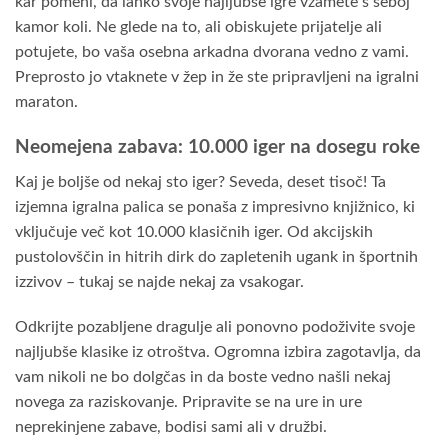
kar pomeni, da lahko svoje najljubše igre vzamete s seboj
kamor koli. Ne glede na to, ali obiskujete prijatelje ali
potujete, bo vaša osebna arkadna dvorana vedno z vami.
Preprosto jo vtaknete v žep in že ste pripravljeni na igralni
maraton.
Neomejena zabava: 10.000 iger na dosegu roke
Kaj je boljše od nekaj sto iger? Seveda, deset tisoč! Ta
izjemna igralna palica se ponaša z impresivno knjižnico, ki
vključuje več kot 10.000 klasičnih iger. Od akcijskih
pustolovščin in hitrih dirk do zapletenih ugank in športnih
izzivov – tukaj se najde nekaj za vsakogar.
Odkrijte pozabljene dragulje ali ponovno podoživite svoje
najljubše klasike iz otroštva. Ogromna izbira zagotavlja, da
vam nikoli ne bo dolgčas in da boste vedno našli nekaj
novega za raziskovanje. Pripravite se na ure in ure
neprekinjene zabave, bodisi sami ali v družbi.