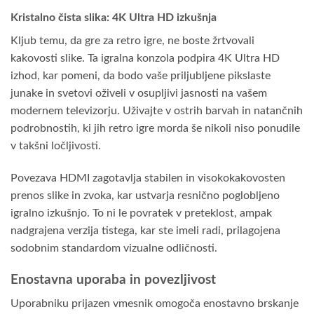
Kristalno čista slika: 4K Ultra HD izkušnja
Kljub temu, da gre za retro igre, ne boste žrtvovali
kakovosti slike. Ta igralna konzola podpira 4K Ultra HD
izhod, kar pomeni, da bodo vaše priljubljene pikslaste
junake in svetovi oživeli v osupljivi jasnosti na vašem
modernem televizorju. Uživajte v ostrih barvah in natančnih
podrobnostih, ki jih retro igre morda še nikoli niso ponudile
v takšni ločljivosti.
Povezava HDMI zagotavlja stabilen in visokokakovosten
prenos slike in zvoka, kar ustvarja resnično poglobljeno
igralno izkušnjo. To ni le povratek v preteklost, ampak
nadgrajena verzija tistega, kar ste imeli radi, prilagojena
sodobnim standardom vizualne odličnosti.
Enostavna uporaba in povezljivost
Uporabniku prijazen vmesnik omogoča enostavno brskanje