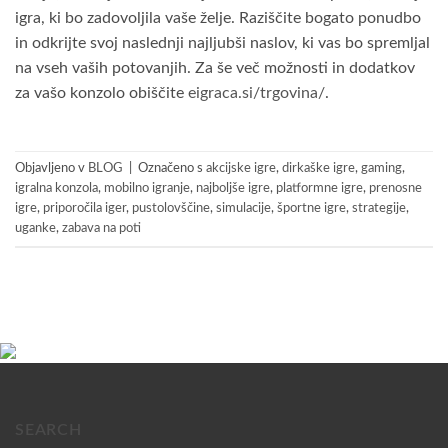
igra, ki bo zadovoljila vaše želje. Raziščite bogato ponudbo
in odkrijte svoj naslednji najljubši naslov, ki vas bo spremljal
na vseh vaših potovanjih. Za še več možnosti in dodatkov
za vašo konzolo obiščite
eigraca.si/trgovina/
.
Objavljeno v
BLOG
|
Označeno s
akcijske igre
,
dirkaške igre
,
gaming
,
igralna konzola
,
mobilno igranje
,
najboljše igre
,
platformne igre
,
prenosne
igre
,
priporočila iger
,
pustolovščine
,
simulacije
,
športne igre
,
strategije
,
uganke
,
zabava na poti
SEARCH