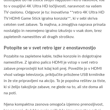
dostopate do na tisoče svojih najljubših retro naslovov, vse
to v osupljivi 4K Ultra HD ločljivosti, naravnost na vašem
TV-zaslonu. Odgovor je tu: inovativna **retro 4K Ultra HD
TV HDMI Game Stick igralna konzola**, ki v sebi skriva
celoten svet zabave. Ta majhna, a zmogljiva naprava prinaša
nostalgijo in neomejeno igralno izkušnjo v vsak dom, brez
zapletenih namestitev ali dragih stroškov.
Potopite se v svet retro iger z enostavnostjo
Pozabite na zapletene kable, težke konzole in dolgotrajne
namestitve. Z igralno palico HDMI je vstop v svet retro
zabave preprostejši kot kdaj koli prej. Povežite jo v HDMI
vhod vašega televizorja, priključite priložene USB krmilnike
in že ste pripravljeni na akcijo. To je popolna rešitev za tiste,
ki si želijo takojšnje zabave, ne glede na to, ali ste doma ali
na poti.
Njena kompaktna zasnova omogoča izjemno prenosljivost,