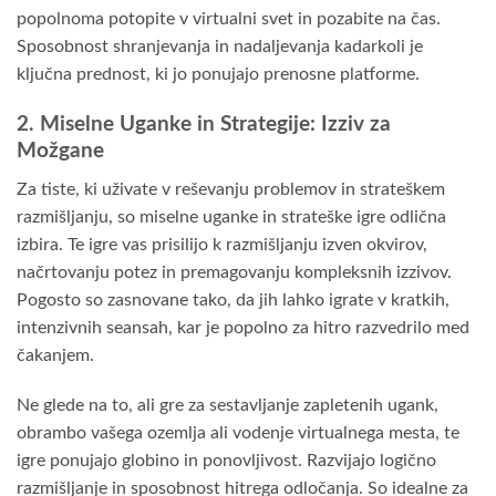
popolnoma potopite v virtualni svet in pozabite na čas.
Sposobnost shranjevanja in nadaljevanja kadarkoli je
ključna prednost, ki jo ponujajo prenosne platforme.
2. Miselne Uganke in Strategije: Izziv za
Možgane
Za tiste, ki uživate v reševanju problemov in strateškem
razmišljanju, so miselne uganke in strateške igre odlična
izbira. Te igre vas prisilijo k razmišljanju izven okvirov,
načrtovanju potez in premagovanju kompleksnih izzivov.
Pogosto so zasnovane tako, da jih lahko igrate v kratkih,
intenzivnih seansah, kar je popolno za hitro razvedrilo med
čakanjem.
Ne glede na to, ali gre za sestavljanje zapletenih ugank,
obrambo vašega ozemlja ali vodenje virtualnega mesta, te
igre ponujajo globino in ponovljivost. Razvijajo logično
razmišljanje in sposobnost hitrega odločanja. So idealne za