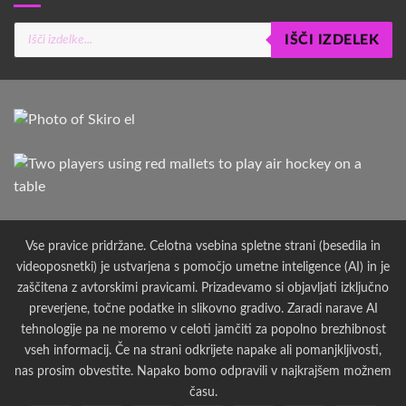
Products
IŠČI IZDELEK
search
Vse pravice pridržane. Celotna vsebina spletne strani (besedila in
videoposnetki) je ustvarjena s pomočjo umetne inteligence (AI) in je
zaščitena z avtorskimi pravicami. Prizadevamo si objavljati izključno
preverjene, točne podatke in slikovno gradivo. Zaradi narave AI
tehnologije pa ne moremo v celoti jamčiti za popolno brezhibnost
vseh informacij. Če na strani odkrijete napake ali pomanjkljivosti,
nas prosim obvestite. Napako bomo odpravili v najkrajšem možnem
času.