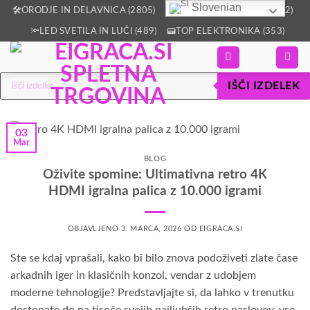
Slovenian
Skoči
🛠️ORODJE IN DELAVNICA (2805)
🏡VSE ZA DOM IN VRT (2512)
na
🔦LED SVETILA IN LUČI (489)
📟TOP ELEKTRONIKA (353)
vsebino
Products
IŠČI IZDELEK
search
03
Mar
BLOG
Oživite spomine: Ultimativna retro 4K
HDMI igralna palica z 10.000 igrami
OBJAVLJENO
3. MARCA, 2026
OD
EIGRACA.SI
Ste se kdaj vprašali, kako bi bilo znova podoživeti zlate čase
arkadnih iger in klasičnih konzol, vendar z udobjem
moderne tehnologije? Predstavljajte si, da lahko v trenutku