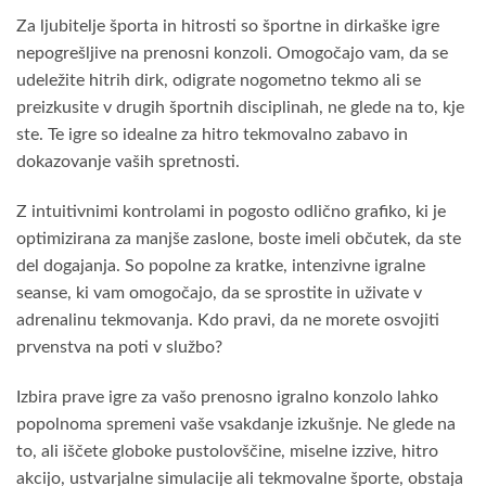
Za ljubitelje športa in hitrosti so športne in dirkaške igre
nepogrešljive na prenosni konzoli. Omogočajo vam, da se
udeležite hitrih dirk, odigrate nogometno tekmo ali se
preizkusite v drugih športnih disciplinah, ne glede na to, kje
ste. Te igre so idealne za hitro tekmovalno zabavo in
dokazovanje vaših spretnosti.
Z intuitivnimi kontrolami in pogosto odlično grafiko, ki je
optimizirana za manjše zaslone, boste imeli občutek, da ste
del dogajanja. So popolne za kratke, intenzivne igralne
seanse, ki vam omogočajo, da se sprostite in uživate v
adrenalinu tekmovanja. Kdo pravi, da ne morete osvojiti
prvenstva na poti v službo?
Izbira prave igre za vašo prenosno igralno konzolo lahko
popolnoma spremeni vaše vsakdanje izkušnje. Ne glede na
to, ali iščete globoke pustolovščine, miselne izzive, hitro
akcijo, ustvarjalne simulacije ali tekmovalne športe, obstaja