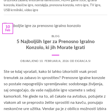
družinska zabava
,
enostavna namestitev
,
HDMI game stick
,
igralna
konzola
,
klasične igre
,
nostalgija
,
prenosna konzola
,
retro igre
,
TV igre
,
USB krmilniki
,
video igre
10
Feb
BLOG
5 Najboljših Iger za Prenosno Igralno
Konzolo, ki jih Morate Igrati
OBJAVLJENO
10. FEBRUARJA, 2026
OD
EIGRACA.SI
Ste se kdaj vprašali, kako bi lahko izkoristili vsak prost
trenutek za zabavo in sprostitev? Prenosne igralne konzole
so postale nepogrešljiv spremljevalec sodobnega življenja,
saj omogočajo, da vaše najljubše igre vzamete s seboj
kamorkoli. Ne glede na to, ali čakate na avtobus, potujete z
vlakom ali se preprosto želite sprostiti na kavču, ponujajo
neskončne ure užitka. Vendar pa je z obilico možnosti izbira