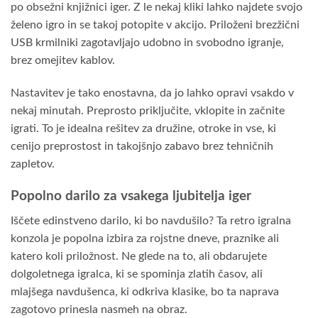
po obsežni knjižnici iger. Z le nekaj kliki lahko najdete svojo
želeno igro in se takoj potopite v akcijo. Priloženi brezžični
USB krmilniki zagotavljajo udobno in svobodno igranje,
brez omejitev kablov.
Nastavitev je tako enostavna, da jo lahko opravi vsakdo v
nekaj minutah. Preprosto priključite, vklopite in začnite
igrati. To je idealna rešitev za družine, otroke in vse, ki
cenijo preprostost in takojšnjo zabavo brez tehničnih
zapletov.
Popolno darilo za vsakega ljubitelja iger
Iščete edinstveno darilo, ki bo navdušilo? Ta retro igralna
konzola je popolna izbira za rojstne dneve, praznike ali
katero koli priložnost. Ne glede na to, ali obdarujete
dolgoletnega igralca, ki se spominja zlatih časov, ali
mlajšega navdušenca, ki odkriva klasike, bo ta naprava
zagotovo prinesla nasmeh na obraz.