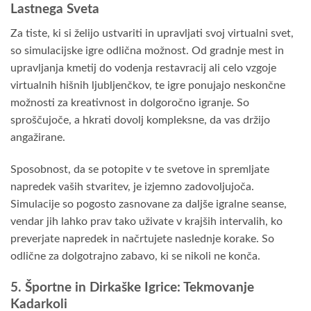
Lastnega Sveta
Za tiste, ki si želijo ustvariti in upravljati svoj virtualni svet,
so simulacijske igre odlična možnost. Od gradnje mest in
upravljanja kmetij do vodenja restavracij ali celo vzgoje
virtualnih hišnih ljubljenčkov, te igre ponujajo neskončne
možnosti za kreativnost in dolgoročno igranje. So
sproščujoče, a hkrati dovolj kompleksne, da vas držijo
angažirane.
Sposobnost, da se potopite v te svetove in spremljate
napredek vaših stvaritev, je izjemno zadovoljujoča.
Simulacije so pogosto zasnovane za daljše igralne seanse,
vendar jih lahko prav tako uživate v krajših intervalih, ko
preverjate napredek in načrtujete naslednje korake. So
odlične za dolgotrajno zabavo, ki se nikoli ne konča.
5. Športne in Dirkaške Igrice: Tekmovanje
Kadarkoli