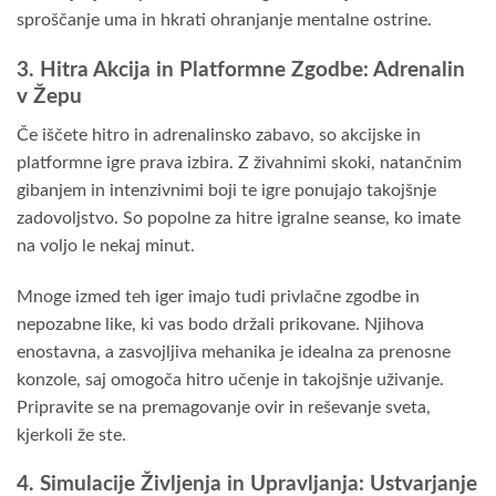
sproščanje uma in hkrati ohranjanje mentalne ostrine.
3. Hitra Akcija in Platformne Zgodbe: Adrenalin
v Žepu
Če iščete hitro in adrenalinsko zabavo, so akcijske in
platformne igre prava izbira. Z živahnimi skoki, natančnim
gibanjem in intenzivnimi boji te igre ponujajo takojšnje
zadovoljstvo. So popolne za hitre igralne seanse, ko imate
na voljo le nekaj minut.
Mnoge izmed teh iger imajo tudi privlačne zgodbe in
nepozabne like, ki vas bodo držali prikovane. Njihova
enostavna, a zasvojljiva mehanika je idealna za prenosne
konzole, saj omogoča hitro učenje in takojšnje uživanje.
Pripravite se na premagovanje ovir in reševanje sveta,
kjerkoli že ste.
4. Simulacije Življenja in Upravljanja: Ustvarjanje