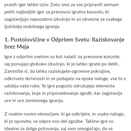
pravih iger lahko izziv. Zato smo za vas pripravili seznam
petih najboljših iger za prenosno igralno konzolo, ki
zagotavljajo nepozabno izkušnjo in so obvezne za vsakega
ljubitelja mobilnega igranja.
1. Pustolovščine v Odprtem Svetu: Raziskovanje
brez Meja
Igre z odprtim svetom so kot nalašč za prenosne konzole,
saj ponujajo globoko izkušnjo, ki jo lahko igrate po delih.
Zamislite si, da lahko raziskujete ogromne pokrajine,
odkrivate skrivnosti in se podajate na epske naloge, vse to v
udobju vaše roke. Te igre pogosto združujejo elemente
raziskovanja, boja in pripovedovanja zgodb, kar zagotavlja
ure in ure zanimivega igranja.
Z vsakim novim območjem, ki ga odkrijete, in vsako nalogo,
ki jo opravite, se odpre nov del zgodbe. Takšne igre so
idealne za dolga potovanja, saj vam omogočajo, da se