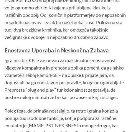
Z več kot 10.000 vnaprej naloženimi igrami boste imeli na
voljo ogromno zbirko, ki zajema priljubljene klasike iz
različnih obdobij. Od ikoničnih platformerjev do nepozabnih
arkadnih naslovov – vsak bo našel nekaj zase. Priložena sta
tudi dva brezžična krmilnika, kar omogoča takojšnje
večigralske dvoboje in nepozabno družabno zabavo.
Enostavna Uporaba in Neskončna Zabava
Igralni stick K8 je zasnovan za maksimalno enostavnost.
Njegova kompaktna in prenosna oblika pomeni, da ga lahko
vzamete s seboj kamorkoli – na obiske k prijateljem, na
dopust ali pa ga enostavno pospravite, ko ga ne uporabljate.
Preprosta “plug and play” funkcionalnost zagotavlja, da
boste v nekaj minutah že brskali po obsežni knjižnici iger.
Poleg tega, da prinaša nostalgijo, ta retro igralna konzola
ponuja tudi sodobne funkcije, kot je podpora za različne
emulatorje (MAME, PS1, NES, SNES in mnoge druge), kar