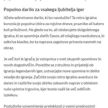
Popolno darilo za vsakega ljubitelja iger
Iščete edinstveno darilo, ki bo navdušilo? Ta retro igralna
konzola je popolna izbira za rojstne dneve, praznike ali katero
koli priložnost. Ne glede na to, ali obdarujete dolgoletnega
igralca, ki se spominja zlatih časov, ali mlajšega navdušenca, ki
odkriva klasike, bo ta naprava zagotovo prinesla nasmeh na
obraz.
Je več kot le igrača; je vstopnica v svet skupnih spominov in
novih dogodivščin. Povežite se z družino in prijatelji ob
igranju legendarnih iger, ustvarjajte nove spomine in delite
veselje do igranja. Začnite svojo retro igralno avanturo še
danes in razširite svojo zbirko zabavnih naprav z obiskom
naše spletne trgovine
, kjer boste našli še več odličnih
izdelkov.
Podoživite vznemirjenje preteklosti z vsemi prednostmi