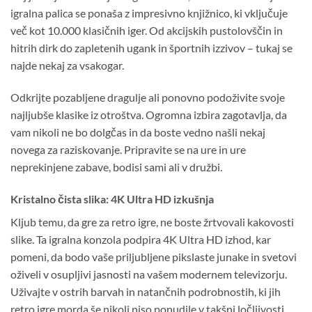
igralna palica se ponaša z impresivno knjižnico, ki vključuje
več kot 10.000 klasičnih iger. Od akcijskih pustolovščin in
hitrih dirk do zapletenih ugank in športnih izzivov – tukaj se
najde nekaj za vsakogar.
Odkrijte pozabljene dragulje ali ponovno podoživite svoje
najljubše klasike iz otroštva. Ogromna izbira zagotavlja, da
vam nikoli ne bo dolgčas in da boste vedno našli nekaj
novega za raziskovanje. Pripravite se na ure in ure
neprekinjene zabave, bodisi sami ali v družbi.
Kristalno čista slika: 4K Ultra HD izkušnja
Kljub temu, da gre za retro igre, ne boste žrtvovali kakovosti
slike. Ta igralna konzola podpira 4K Ultra HD izhod, kar
pomeni, da bodo vaše priljubljene pikslaste junake in svetovi
oživeli v osupljivi jasnosti na vašem modernem televizorju.
Uživajte v ostrih barvah in natančnih podrobnostih, ki jih
retro igre morda še nikoli niso ponudile v takšni ločljivosti.