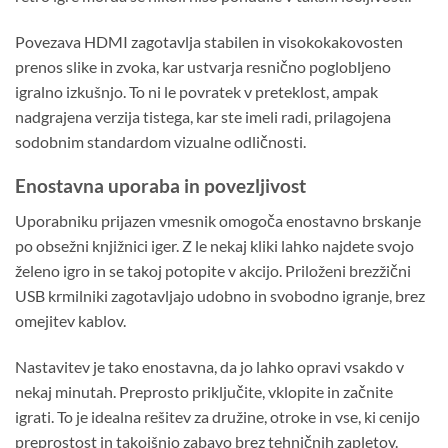
Povezava HDMI zagotavlja stabilen in visokokakovosten
prenos slike in zvoka, kar ustvarja resnično poglobljeno
igralno izkušnjo. To ni le povratek v preteklost, ampak
nadgrajena verzija tistega, kar ste imeli radi, prilagojena
sodobnim standardom vizualne odličnosti.
Enostavna uporaba in povezljivost
Uporabniku prijazen vmesnik omogoča enostavno brskanje
po obsežni knjižnici iger. Z le nekaj kliki lahko najdete svojo
želeno igro in se takoj potopite v akcijo. Priloženi brezžični
USB krmilniki zagotavljajo udobno in svobodno igranje, brez
omejitev kablov.
Nastavitev je tako enostavna, da jo lahko opravi vsakdo v
nekaj minutah. Preprosto priključite, vklopite in začnite
igrati. To je idealna rešitev za družine, otroke in vse, ki cenijo
preprostost in takojšnjo zabavo brez tehničnih zapletov.