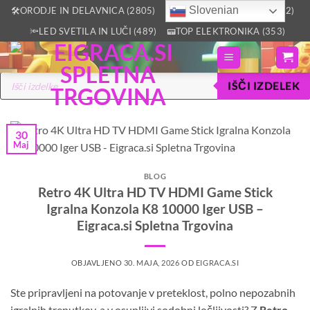
Skoči
Slovenian
🛠️ORODJE IN DELAVNICA (2805)
🏡VSE ZA DOM IN VRT (2512)
na
🔦LED SVETILA IN LUČI (489)
📟TOP ELEKTRONIKA (353)
vsebino
Products
IŠČI IZDELEK
search
30
Maj
BLOG
Retro 4K Ultra HD TV HDMI Game Stick
Igralna Konzola K8 10000 Iger USB –
Eigraca.si Spletna Trgovina
OBJAVLJENO
30. MAJA, 2026
OD
EIGRACA.SI
Ste pripravljeni na potovanje v preteklost, polno nepozabnih
igralnih trenutkov, a v osupljivi sodobni ločljivosti? Z
Retro