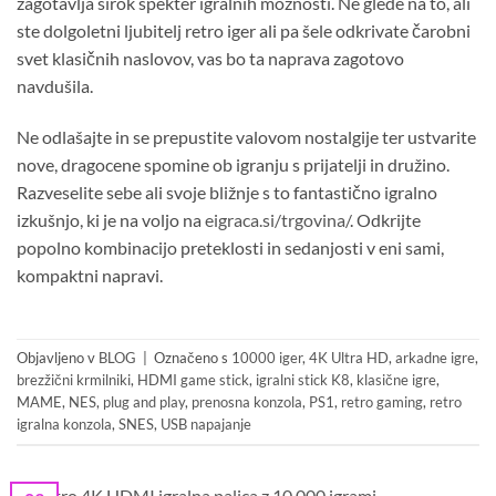
zagotavlja širok spekter igralnih možnosti. Ne glede na to, ali
ste dolgoletni ljubitelj retro iger ali pa šele odkrivate čarobni
svet klasičnih naslovov, vas bo ta naprava zagotovo
navdušila.
Ne odlašajte in se prepustite valovom nostalgije ter ustvarite
nove, dragocene spomine ob igranju s prijatelji in družino.
Razveselite sebe ali svoje bližnje s to fantastično igralno
izkušnjo, ki je na voljo na
eigraca.si/trgovina/
. Odkrijte
popolno kombinacijo preteklosti in sedanjosti v eni sami,
kompaktni napravi.
Objavljeno v
BLOG
|
Označeno s
10000 iger
,
4K Ultra HD
,
arkadne igre
,
brezžični krmilniki
,
HDMI game stick
,
igralni stick K8
,
klasične igre
,
MAME
,
NES
,
plug and play
,
prenosna konzola
,
PS1
,
retro gaming
,
retro
igralna konzola
,
SNES
,
USB napajanje