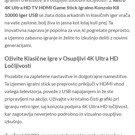
4K Ultra HD TV HDMI Game Stick Igralno Konzolo K8
10000 Iger USB
se zlata doba arkadnih in klasičnih iger vrača
na vaše zaslone, bolj živa in jasna kot kdaj koli prej. Ta
inovativna naprava je popolna za vse, ki pogrešate preprosto,
a izjemno zabavno igranje in želite to izkušnjo deliti z novimi
generacijami.
Oživite Klasične Igre v Osupljivi 4K Ultra HD
Ločljivosti
Pozabite na zapletene nastavitve in dolgotrajne namestitve.
Ta izjemen igralni stick se preprosto priključi v HDMI vhod
vašega televizorja, poveže z USB napajanjem in že ste
pripravljeni na akcijo. Uživajte v kristalno čisti grafiki pri
igranju retro iger, saj konzola podpira 4K Ultra HD ločljivost,
kar zagotavlja neverjetno podrobno in vizualno osupljivo
izkušnjo.