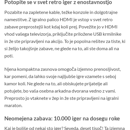
Potopite se v svet retro iger z enostavnostjo
Pozabite na zapletene kable, težke konzole in dolgotrajne
namestitve. Z igralno palico HDMI je vstop v svet retro
zabave preprostejši kot kdaj koli prej. Povežite jo v HDMI
vhod vašega televizorja, priključite priložene USB krmilnike
in že ste pripravljeni na akcijo. To je popolna rešitev za tiste, ki
si želijo takojšnje zabave, ne glede na to, ali ste doma ali na
poti.
Njena kompaktna zasnova omogoča izjemno prenosljivost,
kar pomeni, da lahko svoje najljubše igre vzamete s seboj
kamor koli. Ne glede na to, ali obiskujete prijatelje ali
potujete, bo vaša osebna arkadna dvorana vedno z vami.
Preprosto jo vtaknete v žep in že ste pripravljeni na igralni
maraton.
Neomejena zabava: 10.000 iger na dosegu roke
Kaj je boljše od nekaj sto iger? Seveda, deset tisoč! Ta izjemna