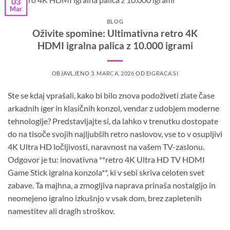
03
Mar
BLOG
Oživite spomine: Ultimativna retro 4K
HDMI igralna palica z 10.000 igrami
OBJAVLJENO
3. MARCA, 2026
OD
EIGRACA.SI
Ste se kdaj vprašali, kako bi bilo znova podoživeti zlate čase
arkadnih iger in klasičnih konzol, vendar z udobjem moderne
tehnologije? Predstavljajte si, da lahko v trenutku dostopate
do na tisoče svojih najljubših retro naslovov, vse to v osupljivi
4K Ultra HD ločljivosti, naravnost na vašem TV-zaslonu.
Odgovor je tu: inovativna **retro 4K Ultra HD TV HDMI
Game Stick igralna konzola**, ki v sebi skriva celoten svet
zabave. Ta majhna, a zmogljiva naprava prinaša nostalgijo in
neomejeno igralno izkušnjo v vsak dom, brez zapletenih
namestitev ali dragih stroškov.