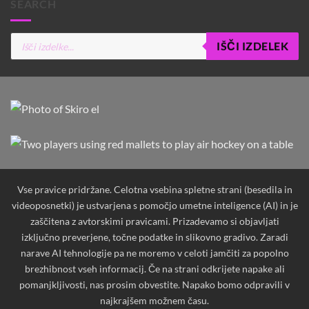
SEARCH
Products
IŠČI IZDELEK
search
Vse pravice pridržane. Celotna vsebina spletne strani (besedila in
videoposnetki) je ustvarjena s pomočjo umetne inteligence (AI) in je
zaščitena z avtorskimi pravicami. Prizadevamo si objavljati
izključno preverjene, točne podatke in slikovno gradivo. Zaradi
narave AI tehnologije pa ne moremo v celoti jamčiti za popolno
brezhibnost vseh informacij. Če na strani odkrijete napake ali
pomanjkljivosti, nas prosim obvestite. Napako bomo odpravili v
najkrajšem možnem času.