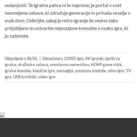
sedanjosti. Ta igralna palica ni le naprava; je portal v svet
neomejene zabave, ki združuje generacije in prinaša veselje v
vsak dom. Odkrijte, zakaj je retro igranje še vedno tako
priljubljeno in ustvarite nepozabne trenutke z vsako igro, ki
jo zaženete.
Objavljeno v
BLOG
|
Označeno s
10000 iger
,
4K igranje
,
darilo za
igralca
,
družinska zabava
,
enostavna namestitev
,
HDMI game stick
,
igralna konzola
,
klasične igre
,
nostalgija
,
prenosna konzola
,
retro igre
,
TV
igre
,
USB krmilniki
,
video igre