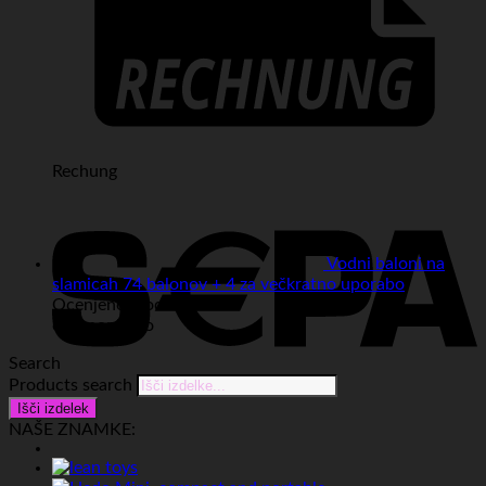
Rechung
Vodni baloni na
slamicah 74 balonov + 4 za večkratno uporabo
Ocenjeno
5
od 5
od Anonimno
Search
Products search
Išči izdelek
Sepa
NAŠE ZNAMKE: