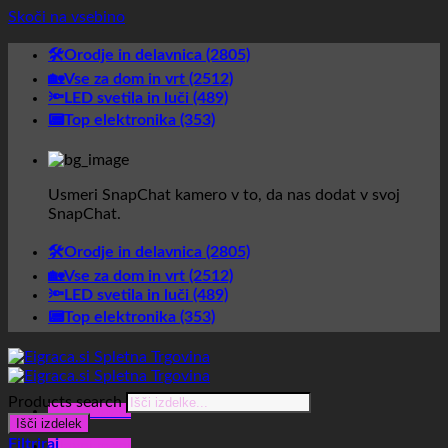
Skoči na vsebino
🛠️Orodje in delavnica (2805)
🏡Vse za dom in vrt (2512)
🔦LED svetila in luči (489)
📟Top elektronika (353)
Usmeri SnapChat kamero v to, da nas dodat v svoj
SnapChat.
🛠️Orodje in delavnica (2805)
🏡Vse za dom in vrt (2512)
🔦LED svetila in luči (489)
📟Top elektronika (353)
Products search
Glavni meni
Išči izdelek
Filtriraj
Glavni meni