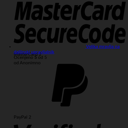
Velika mravlja na
daljinski upravljalnik
MasterCard 2
Ocenjeno
5
od 5
od Anonimno
PayPal 2