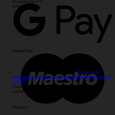
Ocenjeno
5
od 5
od Anonymous
Google Pay
27 iger LCD
elektronski pikado 69cm v leseni omarici do 16 igralcev
AKCIJA
Ocenjeno
5
od 5
od Peter
Maestro