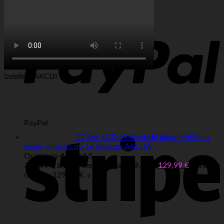
Visa
Izdelki v AKCIJI
PayPal
27 iger LCD elektronski pikado 69cm v
leseni omarici do 16 igralcev AKCIJA
Ocenjeno
4.67
od 5
149,99
€
Izvirna cena je bila: 149,99 €.
129,99
€
Trenutna
cena je: 129,99 €.
z DDV