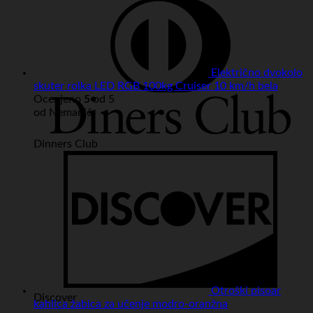
Električno dvokolo
skuter rolka LED RGB 100kg Cruiser 10 km/h bela
Ocenjeno
5
od 5
od Nemanič
Dinners Club
Otroški pisoar
Discover
kahlica žabica za učenje modro-oranžna