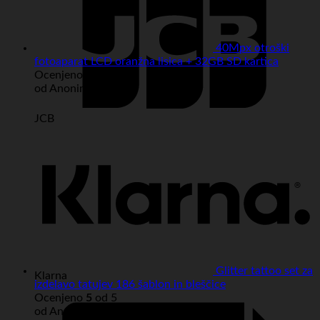
40Mpx otroški
fotoaparat LCD oranžna lisica + 32GB SD kartica
Ocenjeno
5
od 5
od Anonimno
JCB
Glitter tattoo set za
Klarna
izdelavo tatujev 186 šablon in bleščice
Ocenjeno
5
od 5
od Anonimno