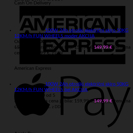
Cash On Delivery
100W 2Ah otroški električni skiro 50KG
12KM/h FUN WHEELS moder AKCIJA
Ocenjeno
5.00
od 5
159,99
€
Izvirna cena je bila: 159,99 €.
149,99
€
Trenutna
cena je: 149,99 €.
z DDV
American Express
100W 2Ah otroški električni skiro 50KG
12KM/h FUN WHEELS bel AKCIJA
Ocenjeno
5.00
od 5
159,99
€
Izvirna cena je bila: 159,99 €.
149,99
€
Trenutna
cena je: 149,99 €.
z DDV