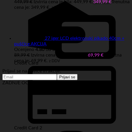
449,99
€
Izvirna cena je bila: 449,99 €.
349,99
€
Trenutna
cena je: 349,99 €.
z DDV
27 iger LCD elektronski pikado 40cm +
puščice AKCIJA
Ocenjeno
4.80
od 5
89,99
€
Izvirna cena je bila: 89,99 €.
69,99
€
Trenutna
cena je: 69,99 €.
z DDV
Credit Card
Prijavi se na novice in akcije:
ZADNJE OCENE IZDELKOV:
Credit Card 2