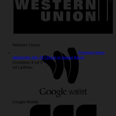
Western Union
Premium lesen
oblazinjen šah 31×31cm in lesene figure
Ocenjeno
5
od 5
od Ladislav
Google Wallet