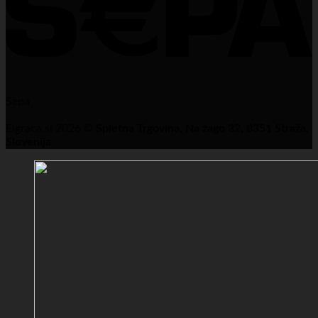
Sepa
Eigraca.si 2026 ©
Spletna Trgovina, Na žago 32, 8351 Straža,
Slovenija