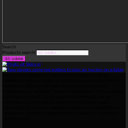
Search
Products search
Išči izdelek
Vse pravice pridržane. Celotna vsebina spletne strani
(besedila in videoposnetki) je ustvarjena s pomočjo umetne
inteligence (AI) in je zaščitena z avtorskimi pravicami.
Prizadevamo si objavljati izključno preverjene, točne podatke
in slikovno gradivo. Zaradi narave AI tehnologije pa ne
moremo v celoti jamčiti za popolno brezhibnost vseh
informacij. Če na strani odkrijete napake ali pomanjkljivosti,
nas prosim obvestite. Napako bomo odpravili v najkrajšem
možnem času.