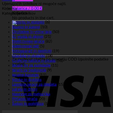
Ujemajočih izdelkov ni mogoče najti.
Košarica /
0,00
€
Košarica
Košarica
Kategorije izdelkov
No products in the cart.
Baterije in dodatki
(6)
Bazeni in baloni
(10)
Družabne in vrtne igre
(50)
El. vozila in skiroji
(21)
Elektronske igrače
(82)
Elektronski sefi
(5)
Fotoaparati in telefoni
(19)
Glasbila in dodatki
(18)
Za možnost plačila po povzetju COD izpolnite podatke
Grafične tablice in pisala
(58)
v celoti.
Igrače 3+ za najmlajše
(11)
Igrače za peskovnik
(9)
Igralne konzole
(11)
Kocke in gradnja
(6)
Lepotne igrače za dekleta
(15)
Letala in droni
(4)
Naprave za mehurčke
(7)
Plišaste igrače
(20)
Šotori in pohištvo
(16)