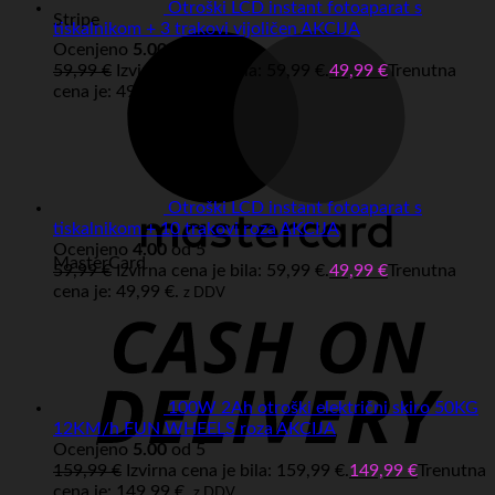
Otroški LCD instant fotoaparat s
Stripe
tiskalnikom + 3 trakovi vijoličen AKCIJA
Ocenjeno
5.00
od 5
59,99
€
Izvirna cena je bila: 59,99 €.
49,99
€
Trenutna
cena je: 49,99 €.
z DDV
Otroški LCD instant fotoaparat s
tiskalnikom + 10 trakovi roza AKCIJA
Ocenjeno
4.00
od 5
MasterCard
59,99
€
Izvirna cena je bila: 59,99 €.
49,99
€
Trenutna
cena je: 49,99 €.
z DDV
100W 2Ah otroški električni skiro 50KG
12KM/h FUN WHEELS roza AKCIJA
Ocenjeno
5.00
od 5
159,99
€
Izvirna cena je bila: 159,99 €.
149,99
€
Trenutna
cena je: 149,99 €.
z DDV