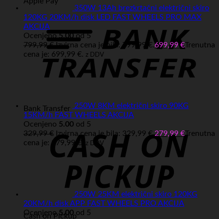
Apple Pay
350W 13Ah brezkrtačni električni skiro
120KG 20KM/h disk LED FAST WHEELS PRO MAX
AKCIJA
Ocenjeno
5.00
od 5
799,99
€
Izvirna cena je bila: 799,99 €.
699,99
€
Trenutna
cena je: 699,99 €.
z DDV
250W 8KM električni skiro 90KG
Bank Transfer
15KM/h FAST WHEELS AKCIJA
Ocenjeno
5.00
od 5
329,99
€
Izvirna cena je bila: 329,99 €.
279,99
€
Trenutna
cena je: 279,99 €.
z DDV
250W 25KM električni skiro 120KG
20KM/h disk APP FAST WHEELS PRO AKCIJA
Ocenjeno
5.00
od 5
Cash on Pickup