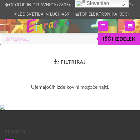
Skoči
Slovenian
🛠️ORODJE IN DELAVNICA (2805)
🏡VSE ZA DOM IN VRT (2512)
na
🔦LED SVETILA IN LUČI (489)
📟TOP ELEKTRONIKA (353)
vsebino
Products
IŠČI IZDELEK
search
FILTRIRAJ
Ujemajočih izdelkov ni mogoče najti.
SEARCH