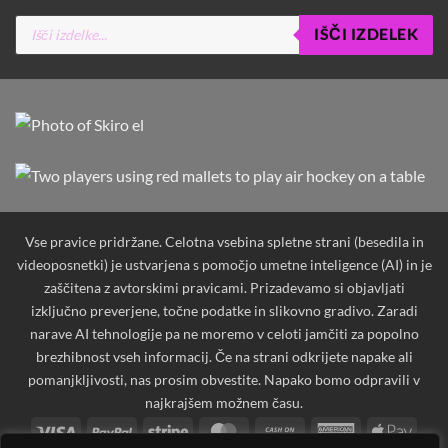
Products
IŠČI IZDELEK
search
Vse pravice pridržane. Celotna vsebina spletne strani (besedila in
videoposnetki) je ustvarjena s pomočjo umetne inteligence (AI) in je
zaščitena z avtorskimi pravicami. Prizadevamo si objavljati
izključno preverjene, točne podatke in slikovno gradivo. Zaradi
narave AI tehnologije pa ne moremo v celoti jamčiti za popolno
brezhibnost vseh informacij. Če na strani odkrijete napake ali
pomanjkljivosti, nas prosim obvestite. Napako bomo odpravili v
najkrajšem možnem času.
Visa
PayPal
Stripe
MasterCard
Cash
American
Apple