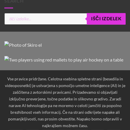
SEARCH
Products
IŠČI IZDELEK
search
Vse pravice pridržane. Celotna vsebina spletne strani (besedila in
videoposnetki) je ustvarjena s pomočjo umetne inteligence (AI) in je
zaščitena z avtorskimi pravicami. Prizadevamo si objavljati
izključno preverjene, točne podatke in slikovno gradivo. Zaradi
narave AI tehnologije pa ne moremo v celoti jamčiti za popolno
brezhibnost vseh informacij. Če na strani odkrijete napake ali
pomanjkljivosti, nas prosim obvestite. Napako bomo odpravili v
najkrajšem možnem času.