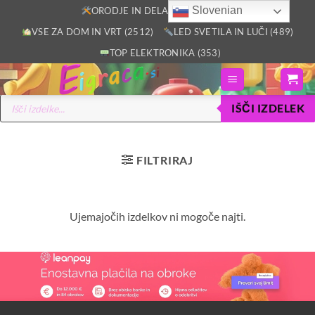
Skoči
Slovenian
ORODJE IN DELAVNICA (2805)
na
VSE ZA DOM IN VRT (2512)
LED SVETILA IN LUČI (489)
vsebino
TOP ELEKTRONIKA (353)
Products
IŠČI IZDELEK
search
FILTRIRAJ
Ujemajočih izdelkov ni mogoče najti.