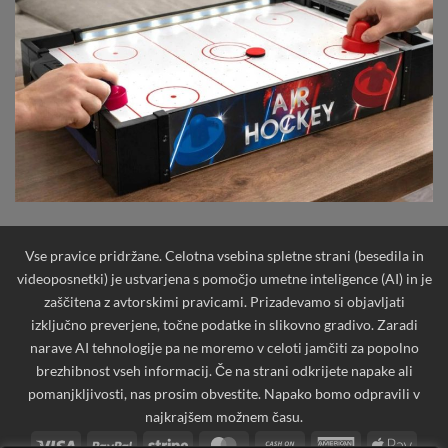
Vse pravice pridržane. Celotna vsebina spletne strani (besedila in
videoposnetki) je ustvarjena s pomočjo umetne inteligence (AI) in je
zaščitena z avtorskimi pravicami. Prizadevamo si objavljati
izključno preverjene, točne podatke in slikovno gradivo. Zaradi
narave AI tehnologije pa ne moremo v celoti jamčiti za popolno
brezhibnost vseh informacij. Če na strani odkrijete napake ali
pomanjkljivosti, nas prosim obvestite. Napako bomo odpravili v
najkrajšem možnem času.
Visa
PayPal
Stripe
MasterCard
Cash
American
Apple