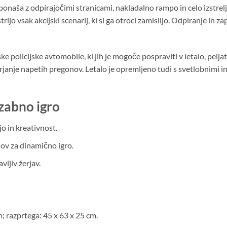
e ponaša z odpirajočimi stranicami, nakladalno rampo in celo izstre
trijo vsak akcijski scenarij, ki si ga otroci zamislijo. Odpiranje in
 policijske avtomobile, ki jih je mogoče pospraviti v letalo, peljati s
rjanje napetih pregonov. Letalo je opremljeno tudi s svetlobnimi i
zabno igro
jo in kreativnost.
lov za dinamično igro.
avljiv žerjav.
; razprtega: 45 x 63 x 25 cm.