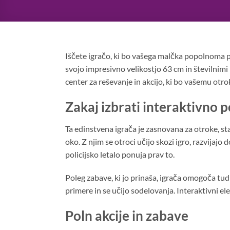
Iščete igračo, ki bo vašega malčka popolnoma 
svojo impresivno velikostjo 63 cm in številnimi i
center za reševanje in akcijo, ki bo vašemu otro
Zakaj izbrati interaktivno po
Ta edinstvena igrača je zasnovana za otroke, sta
oko. Z njim se otroci učijo skozi igro, razvijajo d
policijsko letalo ponuja prav to.
Poleg zabave, ki jo prinaša, igrača omogoča tudi
primere in se učijo sodelovanja. Interaktivni el
Poln akcije in zabave