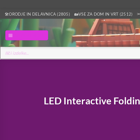
Skoči
🛠️ORODJE IN DELAVNICA (2805)
🏡VSE ZA DOM IN VRT (2512)

na
vsebino
GLAVNI MENI
Products
search
LED Interactive Foldin