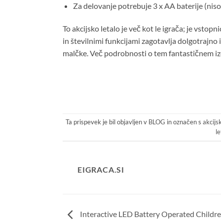
Za delovanje potrebuje 3 x AA baterije (niso
To akcijsko letalo je več kot le igrača; je vstop
in številnimi funkcijami zagotavlja dolgotrajno 
malčke. Več podrobnosti o tem fantastičnem i
Ta prispevek je bil objavljen v
BLOG
in označen s
akcijs
le
EIGRACA.SI
Interactive LED Battery Operated Childr