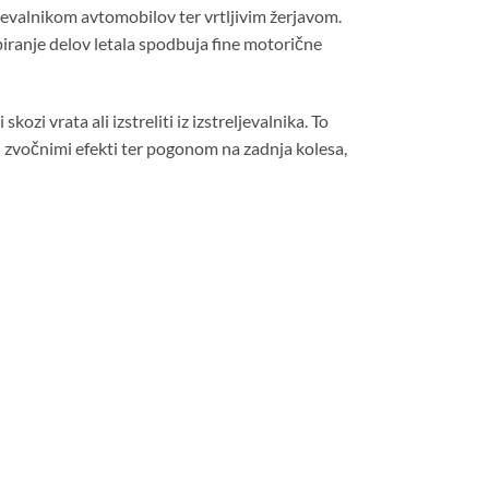
ljevalnikom avtomobilov ter vrtljivim žerjavom.
 zapiranje delov letala spodbuja fine motorične
kozi vrata ali izstreliti iz izstreljevalnika. To
n zvočnimi efekti ter pogonom na zadnja kolesa,