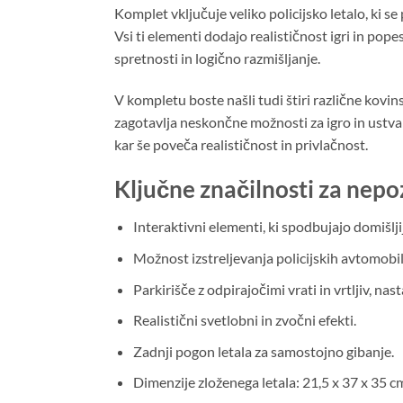
Komplet vključuje veliko policijsko letalo, ki s
Vsi ti elementi dodajo realističnost igri in popes
spretnosti in logično razmišljanje.
V kompletu boste našli tudi štiri različne kovinske
zagotavlja neskončne možnosti za igro in ustva
kar še poveča realističnost in privlačnost.
Ključne značilnosti za nepo
Interaktivni elementi, ki spodbujajo domišlji
Možnost izstreljevanja policijskih avtomobi
Parkirišče z odpirajočimi vrati in vrtljiv, nast
Realistični svetlobni in zvočni efekti.
Zadnji pogon letala za samostojno gibanje.
Dimenzije zloženega letala: 21,5 x 37 x 35 cm