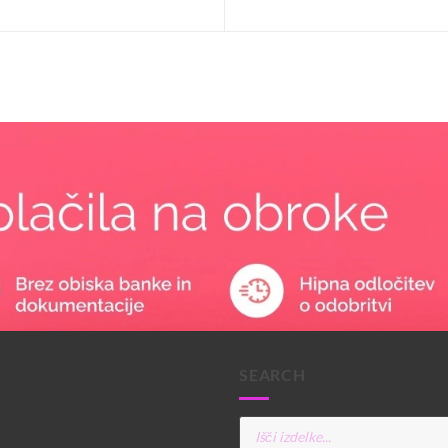
SEARCH
Products
search