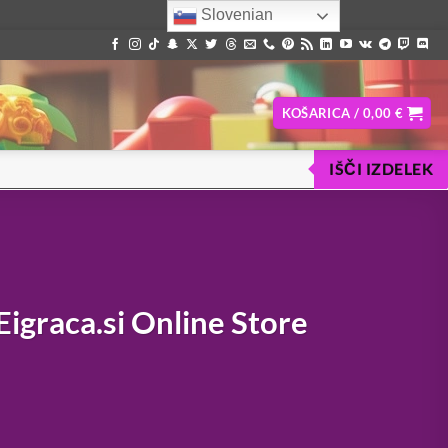
Slovenian
KOŠARICA /
0,00
€
IŠČI IZDELEK
igraca.si Online Store