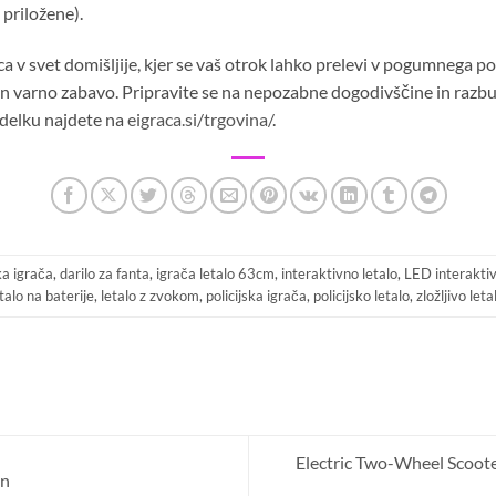
 priložene).
nica v svet domišljije, kjer se vaš otrok lahko prelevi v pogumnega po
in varno zabavo. Pripravite se na nepozabne dogodivščine in razburl
zdelku najdete na
eigraca.si/trgovina/
.
ka igrača
,
darilo za fanta
,
igrača letalo 63cm
,
interaktivno letalo
,
LED interaktiv
talo na baterije
,
letalo z zvokom
,
policijska igrača
,
policijsko letalo
,
zložljivo leta
Electric Two-Wheel Scoot
en