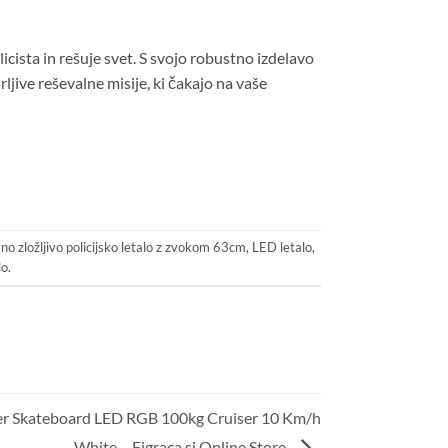
licista in rešuje svet. S svojo robustno izdelavo
jive reševalne misije, ki čakajo na vaše
no zložljivo policijsko letalo z zvokom 63cm
,
LED letalo
,
lo
.
er Skateboard LED RGB 100kg Cruiser 10 Km/h
White – Eigraca.si Online Store