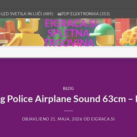
LED SVETILA IN LUČI (489)
📟TOP ELEKTRONIKA (353)
BLOG
g Police Airplane Sound 63cm – E
OBJAVLJENO
21. MAJA, 2026
OD
EIGRACA.SI