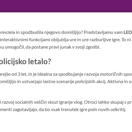
prevzela in spodbudila njegovo domišljijo? Predstavljamo vam
LED 
nteraktivnimi funkcijami obljublja ure in ure razburljive igre. To ni 
ku omogočil, da postane pravi junak v svoji zgodbi.
licijsko letalo?
rejše od 3 let, in je idealna za spodbujanje razvoja motoričnih spo
omišljijo in ustvarjajo lastne scenarije policijskih akcij. Aktivna in u
 razvoj socialnih veščin skozi igranje vlog. Otroci lahko skupaj s pr
ementi zagotavljajo, da bo vsak trenutek igre poln novih odkritij.