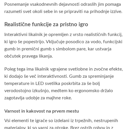
Posnemanje vsakodnevnih dejavnosti odraslih jim pomaga
razumeti svet okoli sebe in se pripraviti na prihodnje izzive.
Realistične funkcije za pristno igro
Interaktivni likalnik je opremljen z vrsto realističnih funkcij,
ki igro še popestrijo. Vključuje posodico za vodo, funkcijski
gumb in premični gumb s simbolom pare, kar ustvarja
občutek pravega likanja.
Poleg tega ima likalnik vgrajene svetlobne in zvočne efekte,
ki dodajo še več interaktivnosti. Gumb za spreminjanje
temperature in LED svetilka poskrbita za še bolj
verodostojno izkušnjo, medtem ko ergonomsko držalo
zagotavlja udobje za majhne roke.
Varnost in kakovost na prvem mestu
Vsi elementi te igrače so izdelani iz trpežnih, nestrupenih
materialov, ki so varni za otroke. Brez ostrih robov in z