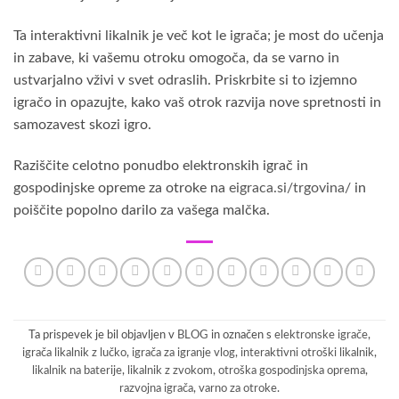
Ta interaktivni likalnik je več kot le igrača; je most do učenja
in zabave, ki vašemu otroku omogoča, da se varno in
ustvarjalno vživi v svet odraslih. Priskrbite si to izjemno
igračo in opazujte, kako vaš otrok razvija nove spretnosti in
samozavest skozi igro.
Raziščite celotno ponudbo elektronskih igrač in
gospodinjske opreme za otroke na
eigraca.si/trgovina/
in
poiščite popolno darilo za vašega malčka.
Ta prispevek je bil objavljen v
BLOG
in označen s
elektronske igrače
,
igrača likalnik z lučko
,
igrača za igranje vlog
,
interaktivni otroški likalnik
,
likalnik na baterije
,
likalnik z zvokom
,
otroška gospodinjska oprema
,
razvojna igrača
,
varno za otroke
.