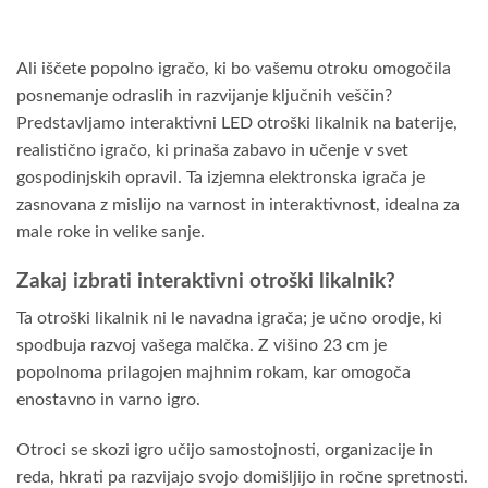
Ali iščete popolno igračo, ki bo vašemu otroku omogočila
posnemanje odraslih in razvijanje ključnih veščin?
Predstavljamo interaktivni LED otroški likalnik na baterije,
realistično igračo, ki prinaša zabavo in učenje v svet
gospodinjskih opravil. Ta izjemna elektronska igrača je
zasnovana z mislijo na varnost in interaktivnost, idealna za
male roke in velike sanje.
Zakaj izbrati interaktivni otroški likalnik?
Ta otroški likalnik ni le navadna igrača; je učno orodje, ki
spodbuja razvoj vašega malčka. Z višino 23 cm je
popolnoma prilagojen majhnim rokam, kar omogoča
enostavno in varno igro.
Otroci se skozi igro učijo samostojnosti, organizacije in
reda, hkrati pa razvijajo svojo domišljijo in ročne spretnosti.