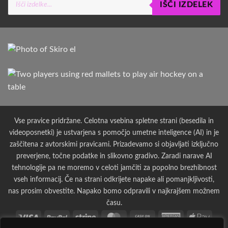
IŠČI IZDELEK
search
Vse pravice pridržane. Celotna vsebina spletne strani (besedila in
videoposnetki) je ustvarjena s pomočjo umetne inteligence (AI) in je
zaščitena z avtorskimi pravicami. Prizadevamo si objavljati izključno
preverjene, točne podatke in slikovno gradivo. Zaradi narave AI
tehnologije pa ne moremo v celoti jamčiti za popolno brezhibnost
vseh informacij. Če na strani odkrijete napake ali pomanjkljivosti,
nas prosim obvestite. Napako bomo odpravili v najkrajšem možnem
času.
Visa
PayPal
Stripe
MasterCard
Cash
American
Apple