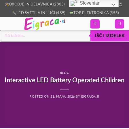
Slovenian
Skoči
ORODJE IN DELAVNICA (2805)
VSE ZA DOM IN VRT (2512)
na
LED SVETILA IN LUČI (489)
TOP ELEKTRONIKA (353)
vsebino
Products
IŠČI IZDELEK
search
BLOG
Interactive LED Battery Operated Children
POSTED ON
21. MAJA, 2026
BY
EIGRACA.SI