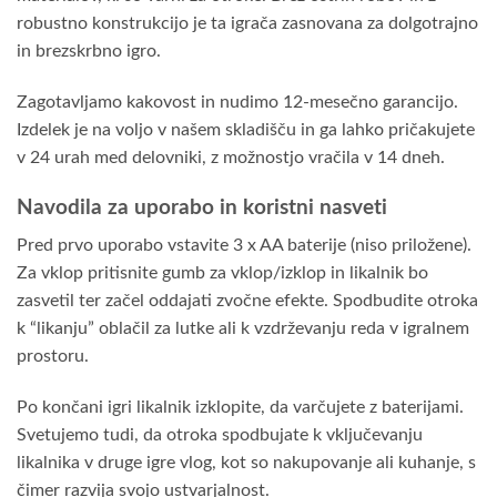
robustno konstrukcijo je ta igrača zasnovana za dolgotrajno
in brezskrbno igro.
Zagotavljamo kakovost in nudimo 12-mesečno garancijo.
Izdelek je na voljo v našem skladišču in ga lahko pričakujete
v 24 urah med delovniki, z možnostjo vračila v 14 dneh.
Navodila za uporabo in koristni nasveti
Pred prvo uporabo vstavite 3 x AA baterije (niso priložene).
Za vklop pritisnite gumb za vklop/izklop in likalnik bo
zasvetil ter začel oddajati zvočne efekte. Spodbudite otroka
k “likanju” oblačil za lutke ali k vzdrževanju reda v igralnem
prostoru.
Po končani igri likalnik izklopite, da varčujete z baterijami.
Svetujemo tudi, da otroka spodbujate k vključevanju
likalnika v druge igre vlog, kot so nakupovanje ali kuhanje, s
čimer razvija svojo ustvarjalnost.