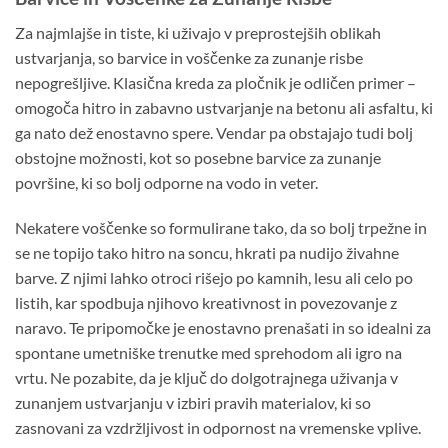
Za najmlajše in tiste, ki uživajo v preprostejših oblikah
ustvarjanja, so barvice in voščenke za zunanje risbe
nepogrešljive. Klasična kreda za pločnik je odličen primer –
omogoča hitro in zabavno ustvarjanje na betonu ali asfaltu, ki
ga nato dež enostavno spere. Vendar pa obstajajo tudi bolj
obstojne možnosti, kot so posebne barvice za zunanje
površine, ki so bolj odporne na vodo in veter.
Nekatere voščenke so formulirane tako, da so bolj trpežne in
se ne topijo tako hitro na soncu, hkrati pa nudijo živahne
barve. Z njimi lahko otroci rišejo po kamnih, lesu ali celo po
listih, kar spodbuja njihovo kreativnost in povezovanje z
naravo. Te pripomočke je enostavno prenašati in so idealni za
spontane umetniške trenutke med sprehodom ali igro na
vrtu. Ne pozabite, da je ključ do dolgotrajnega uživanja v
zunanjem ustvarjanju v izbiri pravih materialov, ki so
zasnovani za vzdržljivost in odpornost na vremenske vplive.