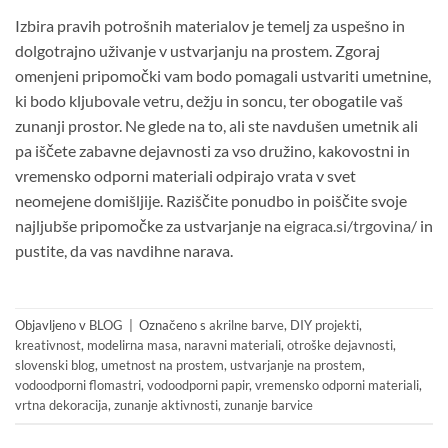
Izbira pravih potrošnih materialov je temelj za uspešno in
dolgotrajno uživanje v ustvarjanju na prostem. Zgoraj
omenjeni pripomočki vam bodo pomagali ustvariti umetnine,
ki bodo kljubovale vetru, dežju in soncu, ter obogatile vaš
zunanji prostor. Ne glede na to, ali ste navdušen umetnik ali
pa iščete zabavne dejavnosti za vso družino, kakovostni in
vremensko odporni materiali odpirajo vrata v svet
neomejene domišljije. Raziščite ponudbo in poiščite svoje
najljubše pripomočke za ustvarjanje na
eigraca.si/trgovina/
in
pustite, da vas navdihne narava.
Objavljeno v
BLOG
|
Označeno s
akrilne barve
,
DIY projekti
,
kreativnost
,
modelirna masa
,
naravni materiali
,
otroške dejavnosti
,
slovenski blog
,
umetnost na prostem
,
ustvarjanje na prostem
,
vodoodporni flomastri
,
vodoodporni papir
,
vremensko odporni materiali
,
vrtna dekoracija
,
zunanje aktivnosti
,
zunanje barvice