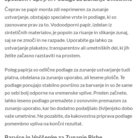
Čeprav se papir morda zdi neprimeren za zunanje
ustvarjanje, obstajajo specialne vrste in podlage, ki so
zasnovane prav za to. Vodoodporni papir, izdelan iz
sintetičnih materialov, je popoln za risanje in slikanje zunaj,
saj se ne zmoči in ne razpade. Uporabite ga lahko za
ustvarjanje plakatov, transparentov ali umetniških del, ki jih
želite začasno razstaviti na prostem.
Poleg papirja so odlične podlage za zunanje ustvarjanje tudi
platna, obdelana za zunanjo uporabo, ali lesene plošče. Te
podlage ponujajo stabilno površino za barvanje in so že same
po sebi bolj odporne na vremenske vplive. Preden začnete,
lahko leseno podlago premažete z osnovnim premazom za
zunanjo uporabo, kar bo dodatno podaljšalo življenjsko dobo
vaše umetnine. Ne pozabite, da kakovostna priprava podlage
pomembno vpliva na končni rezultat.
Barvice in Voščenke za Zunanje Risbe