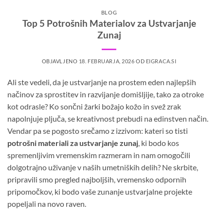
BLOG
Top 5 Potrošnih Materialov za Ustvarjanje
Zunaj
OBJAVLJENO
18. FEBRUARJA, 2026
OD
EIGRACA.SI
Ali ste vedeli, da je ustvarjanje na prostem eden najlepših
načinov za sprostitev in razvijanje domišljije, tako za otroke
kot odrasle? Ko sončni žarki božajo kožo in svež zrak
napolnjuje pljuča, se kreativnost prebudi na edinstven način.
Vendar pa se pogosto srečamo z izzivom: kateri so tisti
potrošni materiali za ustvarjanje zunaj
, ki bodo kos
spremenljivim vremenskim razmeram in nam omogočili
dolgotrajno uživanje v naših umetniških delih? Ne skrbite,
pripravili smo pregled najboljših, vremensko odpornih
pripomočkov, ki bodo vaše zunanje ustvarjalne projekte
popeljali na novo raven.