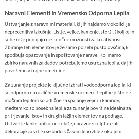
Naravni Elementi in Vremensko Odporna Lepila
Ustvarjanje z naravnimi materiali, ki jih najdemo v okolici, je
neprecenljiva izkušnja. Listje, vejice, kamenje, storži, školjke in
suhe rože ponujajo neskončne možnosti za kreativnost.
Zbiranje teh elementov je že samo po sebi pustolovščina, ki
spodbuja opazovanje in spoštovanje narave. Ko imamo
zbirko naravnih zakladov, potrebujemo ustrezna lepila, da jih
povežemo v trajne umetnine.
Za zunanje projekte je ključno izbrati vodoodporna lepila, ki
so odporna na različne vremenske razmere. Lepilne pištole z
močnim lepilom so odlične za spajanje vejic in kamnov,
medtem ko so posebna lepila za zunanje površine idealna za
pritrjevanje listov in drugih lažjih elementov na podlage.
Ustvarite lahko unikatne kolaže, naravne skulpture ali
dekoracije za vrt, ki se bodo s časom lepo zlile z okoljem.