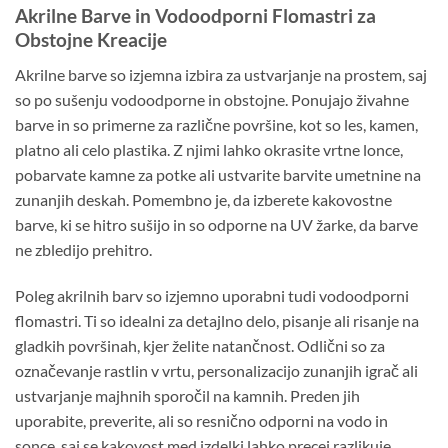
Akrilne Barve in Vodoodporni Flomastri za
Obstojne Kreacije
Akrilne barve so izjemna izbira za ustvarjanje na prostem, saj
so po sušenju vodoodporne in obstojne. Ponujajo živahne
barve in so primerne za različne površine, kot so les, kamen,
platno ali celo plastika. Z njimi lahko okrasite vrtne lonce,
pobarvate kamne za potke ali ustvarite barvite umetnine na
zunanjih deskah. Pomembno je, da izberete kakovostne
barve, ki se hitro sušijo in so odporne na UV žarke, da barve
ne zbledijo prehitro.
Poleg akrilnih barv so izjemno uporabni tudi vodoodporni
flomastri. Ti so idealni za detajlno delo, pisanje ali risanje na
gladkih površinah, kjer želite natančnost. Odlični so za
označevanje rastlin v vrtu, personalizacijo zunanjih igrač ali
ustvarjanje majhnih sporočil na kamnih. Preden jih
uporabite, preverite, ali so resnično odporni na vodo in
sonce, saj se kakovost med izdelki lahko precej razlikuje.