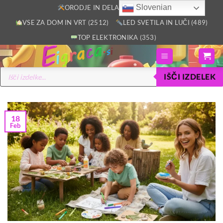
Skoči
Slovenian
ORODJE IN DELAVNICA (2805)
na
VSE ZA DOM IN VRT (2512)
LED SVETILA IN LUČI (489)
vsebino
TOP ELEKTRONIKA (353)
Products
IŠČI IZDELEK
search
18
Feb