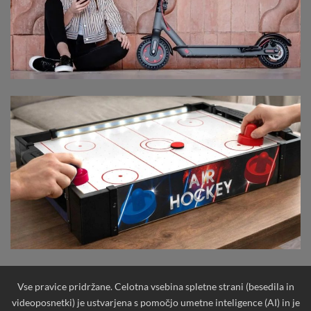
Vse pravice pridržane. Celotna vsebina spletne strani (besedila in
videoposnetki) je ustvarjena s pomočjo umetne inteligence (AI) in je