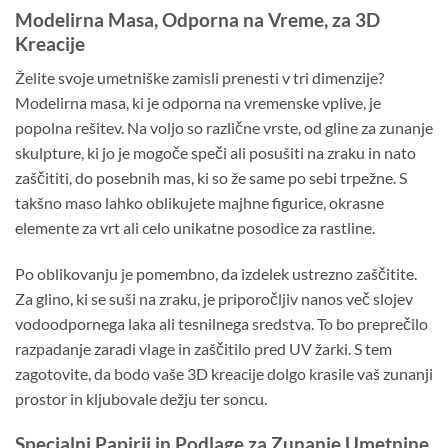
Modelirna Masa, Odporna na Vreme, za 3D
Kreacije
Želite svoje umetniške zamisli prenesti v tri dimenzije?
Modelirna masa, ki je odporna na vremenske vplive, je
popolna rešitev. Na voljo so različne vrste, od gline za zunanje
skulpture, ki jo je mogoče speči ali posušiti na zraku in nato
zaščititi, do posebnih mas, ki so že same po sebi trpežne. S
takšno maso lahko oblikujete majhne figurice, okrasne
elemente za vrt ali celo unikatne posodice za rastline.
Po oblikovanju je pomembno, da izdelek ustrezno zaščitite.
Za glino, ki se suši na zraku, je priporočljiv nanos več slojev
vodoodpornega laka ali tesnilnega sredstva. To bo preprečilo
razpadanje zaradi vlage in zaščitilo pred UV žarki. S tem
zagotovite, da bodo vaše 3D kreacije dolgo krasile vaš zunanji
prostor in kljubovale dežju ter soncu.
Specialni Papirji in Podlage za Zunanje Umetnine