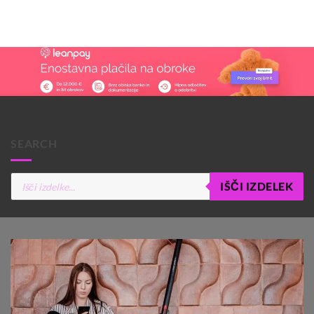
SEARCH
Products
IŠČI IZDELEK
search