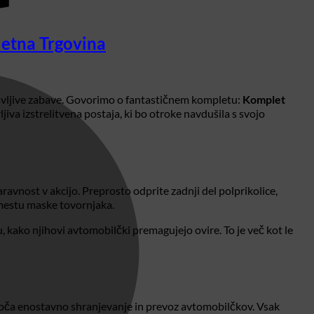
letna Trgovina
ustavljive zabave. Govorimo o fantastičnem kompletu:
Komplet
jiva izstrelitvena postaja, ki bo otroke navdušila s svojo
vnost v akcijo. Preprosto odprite zadnji del polprikolice,
a mestu maske tovornjaka.
, kako njihovi avtomobilčki premagujejo ovire. To je več kot le
goča enostavno shranjevanje in prevoz avtomobilčkov. Vsak