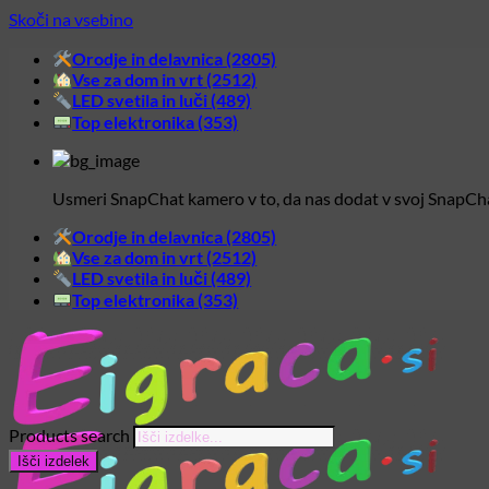
Skoči na vsebino
Orodje in delavnica (2805)
Vse za dom in vrt (2512)
LED svetila in luči (489)
Top elektronika (353)
Usmeri SnapChat kamero v to, da nas dodat v svoj SnapCh
Orodje in delavnica (2805)
Vse za dom in vrt (2512)
LED svetila in luči (489)
Top elektronika (353)
Products search
Išči izdelek