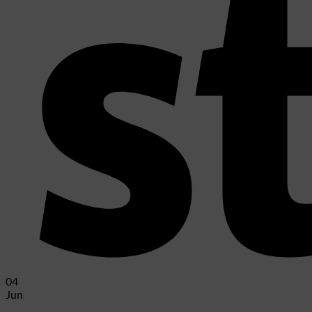
04
Jun