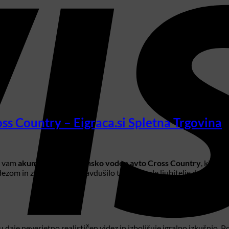
s Country – Eigraca.si Spletna Trgovina
o vam
akumulatorski daljinsko voden avto Cross Country
, ki pri
idezom in zmogljivostmi navdušilo tudi odrasle ljubitelje daljinsko 
u daje neverjetno realističen videz in izboljšuje igralno izkušnjo. 