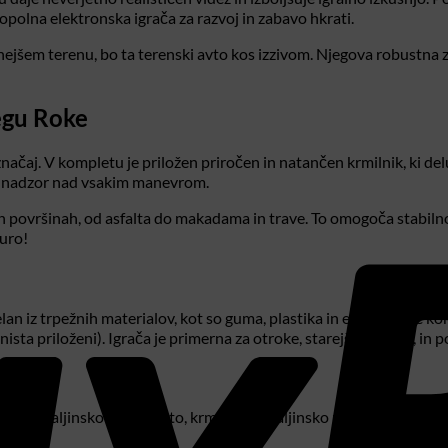
popolna elektronska igrača za razvoj in zabavo hkrati.
vnejšem terenu, bo ta terenski avto kos izzivom. Njegova robustna 
egu Roke
načaj. V kompletu je priložen priročen in natančen krmilnik, ki de
ln nadzor nad vsakim manevrom.
h površinah, od asfalta do makadama in trave. To omogoča stabilno
turo!
elan iz trpežnih materialov, kot so guma, plastika in elektronske 
sta priloženi). Igrača je primerna za otroke, starejše od 6 let, in p
: sam daljinsko voden avto, krmilnik za daljinsko upravljanje, 500 
 4 cm.