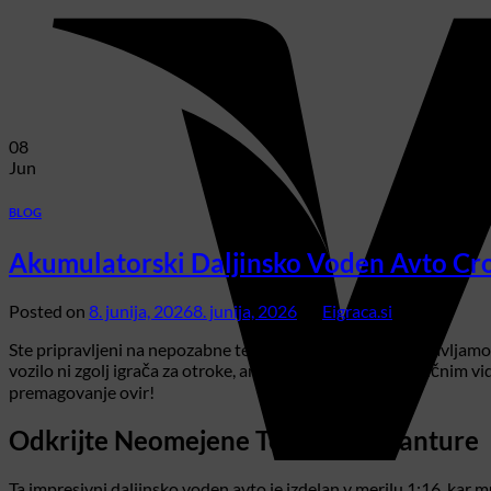
08
Jun
BLOG
Akumulatorski Daljinsko Voden Avto Cros
Posted on
8. junija, 2026
8. junija, 2026
by
Eigraca.si
Ste pripravljeni na nepozabne terenske avanture? Predstavljam
vozilo ni zgolj igrača za otroke, ampak bo s svojim realističnim v
premagovanje ovir!
Odkrijte Neomejene Terenske Avanture
Ta impresivni daljinsko voden avto je izdelan v merilu 1:16, kar m