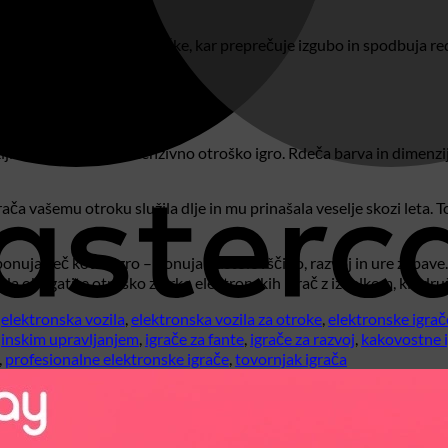
stično igralno izkušnjo.
ujejo vse svoje avtomobilčke, kar preprečuje izgubo in spodbuja red
kališčih sveta.
ljiv in odporen na intenzivno otroško igro. Rdeča barva in dimenzij
ača vašemu otroku služila dlje in mu prinašala veselje skozi leta.
uja več kot le igro – ponuja pustolovščino, razvoj in ure zabave. Je
, da obogatite otroško zbirko elektronskih igrač z izdelkom, ki združu
,
elektronska vozila
,
elektronska vozila za otroke
,
elektronske igrač
ljinskim upravljanjem
,
igrače za fante
,
igrače za razvoj
,
kakovostne 
,
profesionalne elektronske igrače
,
tovornjak igrača