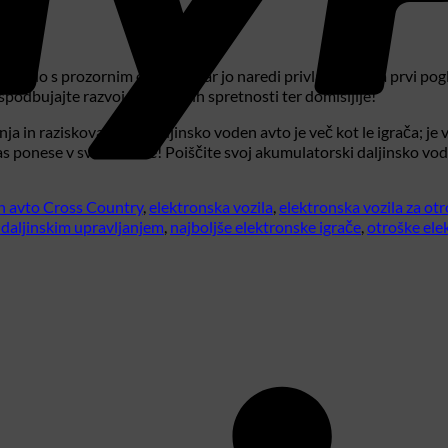
ko škatlo s prozornim ohišjem, kar jo naredi privlačno že na prvi po
 spodbujajte razvoj motoričnih spretnosti ter domišljije!
in raziskovanja. Ta daljinsko voden avto je več kot le igrača; je v
 vas ponese v svet zabave! Poiščite svoj akumulatorski daljinsko vo
n avto Cross Country
,
elektronska vozila
,
elektronska vozila za ot
z daljinskim upravljanjem
,
najboljše elektronske igrače
,
otroške ele