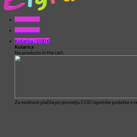
Glavni meni
Glavni meni
Košarica /
0,00
€
Košarica
No products in the cart.
Za možnost plačila po povzetju COD izpolnite podatke v ce