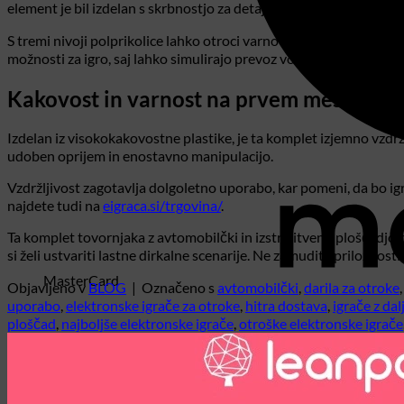
element je bil izdelan s skrbnostjo za detajle, kar zagotavlja reali
S tremi nivoji polprikolice lahko otroci varno prevažajo in shranj
možnosti za igro, saj lahko simulirajo prevoz vozil po različnih dir
Kakovost in varnost na prvem mestu
Izdelan iz visokokakovostne plastike, je ta komplet izjemno vzdrž
udoben oprijem in enostavno manipulacijo.
Vzdržljivost zagotavlja dolgoletno uporabo, kar pomeni, da bo igr
najdete tudi na
eigraca.si/trgovina/
.
Ta komplet tovornjaka z avtomobilčki in izstrelitveno ploščadjo pon
si želi ustvariti lastne dirkalne scenarije. Ne zamudite priložnosti
MasterCard
Objavljeno v
BLOG
|
Označeno s
avtomobilčki
,
darila za otroke
uporabo
,
elektronske igrače za otroke
,
hitra dostava
,
igrače z da
ploščad
,
najboljše elektronske igrače
,
otroške elektronske igrače