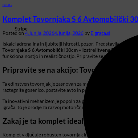
BLOG
Komplet Tovornjaka S 6 Avtomobilčki 30c
Stripe
Posted on
4. junija, 2026
4. junija, 2026
by
Eigraca.si
Iskalci adrenalina in ljubitelji hitrosti, pozor! Predstavljamo v
Tovornjaka S 6 Avtomobilčki 30cm + Izstrelitvena Ploščad
. Ta
funkcionalnostjo in realističnostjo. Pripravite se na nepozabne dir
Pripravite se na akcijo: Tovornjak z izstr
Ta edinstven tovornjak je zasnovan za maksimalno zabavo. Z vgraj
raztegnite gosenico, postavite avto in pritisnite gumb – avtomobil
Ta inovativni mehanizem je popoln za pridobivanje prednosti v nori
igrača; to je orodje za razvoj motoričnih sposobnosti in domišljijs
Zakaj je ta komplet idealen za vašega ot
Komplet vključuje robusten tovornjak in šest podrobnih, ulitih