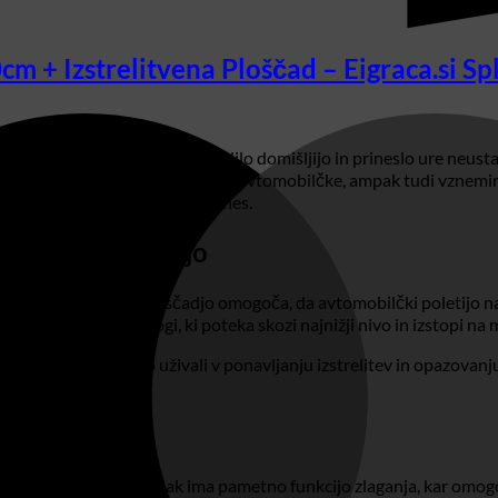
m + Izstrelitvena Ploščad – Eigraca.si Sp
am nekaj, kar bo v trenutku prebudilo domišljijo in prineslo ure ne
 izjemna igrača ni le prevoznik za avtomobilčke, ampak tudi vznemirl
ke in akcijo, ki se začne že danes.
elitveno ploščadjo
eno izstrelitveno ploščadjo omogoča, da avtomobilčki poletijo nara
ček bo švignil po progi, ki poteka skozi najnižji nivo in izstopi n
 dirki. Otroci bodo uživali v ponavljanju izstrelitev in opazovanju
ke igre.
roka?
 avtomobilčkov. Tovornjak ima pametno funkcijo zlaganja, kar omo