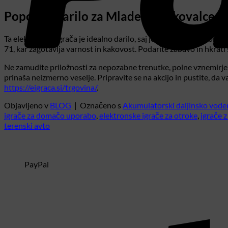
Popolno Darilo za Mlade Raziskovalce
Ta elektronska igrača je idealno darilo, saj je pakirana v kartons
71, kar zagotavlja varnost in kakovost. Podarite zabavo in hkrati
Ne zamudite priložnosti za nepozabne trenutke, polne vznemirjenja 
prinaša neizmerno veselje. Pripravite se na akcijo in pustite, da
https://eigraca.si/trgovina/
.
Objavljeno v
BLOG
|
Označeno s
Akumulatorski daljinsko vode
igrače za domačo uporabo
,
elektronske igrače za otroke
,
igrače 
terenski avto
PayPal