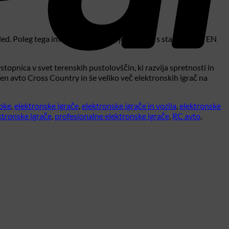
gled. Poleg tega ima CE certifikat in je v skladu s standardom EN
stopnica v svet terenskih pustolovščin, ki razvija spretnosti in
den avto Cross Country in še veliko več elektronskih igrač na
roke
,
elektronske igrače
,
elektronske igrače in vozila
,
elektronske
ktronske igrače
,
profesionalne elektronske igrače
,
RC avto
,