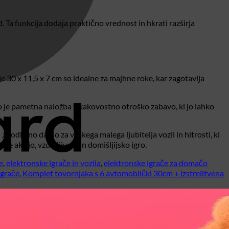
. Ta funkcija dodaja praktično vrednost in hkrati razširja
e 30 x 11,5 x 7 cm so idealne za majhne roke, kar zagotavlja
 To je pametna naložba v kakovostno otroško zabavo, ki jo lahko
 odlično darilo za vsakega malega ljubitelja vozil in hitrosti, ki
je akcijo, vzdržljivost in domišljijsko igro.
e
,
elektronske igrače in vozila
,
elektronske igrače za domačo
igrače
,
Komplet tovornjaka s 6 avtomobilčki 30cm + izstrelitvena