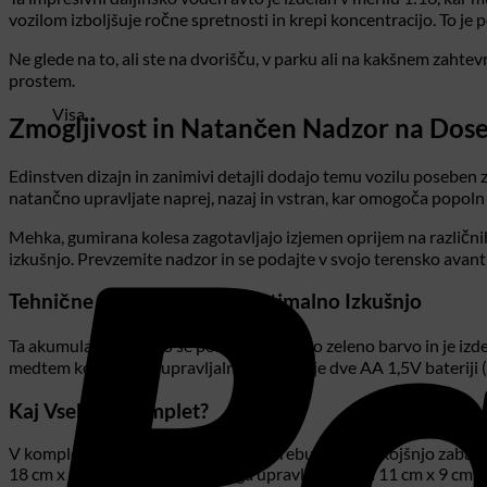
vozilom izboljšuje ročne spretnosti in krepi koncentracijo. To je 
Ne glede na to, ali ste na dvorišču, v parku ali na kakšnem zahte
prostem.
Visa
Zmogljivost in Natančen Nadzor na Dos
Edinstven dizajn in zanimivi detajli dodajo temu vozilu poseben z
natančno upravljate naprej, nazaj in vstran, kar omogoča popo
Mehka, gumirana kolesa zagotavljajo izjemen oprijem na različni
izkušnjo. Prevzemite nadzor in se podajte v svojo terensko avan
Tehnične Specifikacije za Optimalno Izkušnjo
Ta akumulatorski avto se ponaša z živahno zeleno barvo in je izd
medtem ko daljinski upravljalnik potrebuje dve AA 1,5V bateriji (ni
Kaj Vsebuje Komplet?
V kompletu boste prejeli vse, kar potrebujete za takojšnjo zabavo
18 cm x 11 cm x 9 cm, daljinskega upravljalnika pa 11 cm x 9 cm x