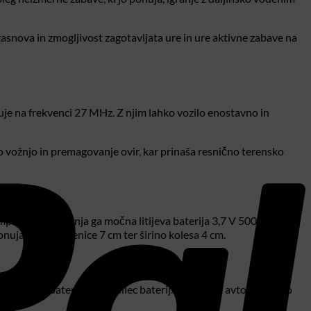
zasnova in zmogljivost zagotavljata ure in ure aktivne zabave na
luje na frekvenci 27 MHz. Z njim lahko vozilo enostavno in
 vožnjo in premagovanje ovir, kar prinaša resnično terensko
komponente. Poganja ga močna litijeva baterija 3,7 V 500 mAh,
onuja širino gosenice 7 cm ter širino kolesa 4 cm.
mAh 3,7 V baterijo in polnilec baterij. Dimenzije avtomobila so