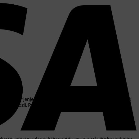
naša vznemirjenje in adrenalin naravnost v vaše roke. To izjemno
vodenih vozil. Pripravite se na raziskovanje neznanih poti in
Poleg neizmerne zabave, ki jo ponuja, igranje z daljinsko vodenim