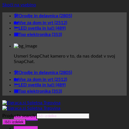
Skoči na vsebino
🛠️Orodje in delavnica (2805)
🏡Vse za dom in vrt (2512)
🔦LED svetila in luči (489)
📟Top elektronika (353)
Usmeri SnapChat kamero v to, da nas dodat v svoj
SnapChat.
🛠️Orodje in delavnica (2805)
🏡Vse za dom in vrt (2512)
🔦LED svetila in luči (489)
📟Top elektronika (353)
Products search
Glavni meni
Išči izdelek
Glavni meni