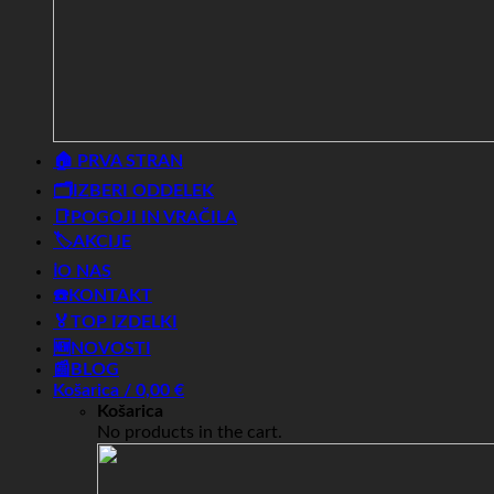
🏠 PRVA STRAN
🗂️IZBERI ODDELEK
📑POGOJI IN VRAČILA
🏷️AKCIJE
ℹ️O NAS
☎️KONTAKT
🏅TOP IZDELKI
🆕NOVOSTI
📰BLOG
Košarica /
0,00
€
Košarica
No products in the cart.