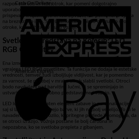
Cash On Delivery
razpon starosti in teže otrok, kar pomeni dolgotrajno
uporabo. Trdna konstrukcija in kakovostni materiali
prispevajo k stabilnosti in vzdržljivosti, kar pomembno vpliva
na brezskrbno igro. Starši lahko tako mirno opazujejo svoje
otroke, kako uživajo v vsaki vožnji.
Svetlobna Predstava na Kolesih: LED
RGB Osvetlitev
Ena izmed najbolj vznemirljivih lastnosti tega skiroja je
vgrajena LED RGB osvetlitev. Ta funkcija ne dodaja le estetske
American Express
vrednosti, temveč tudi izboljšuje vidljivost, kar je pomembno
za varnost, še posebej v mraku ali ob slabši svetlobi. Otroci
bodo navdušeni nad barvitimi lučmi, ki se spreminjajo in
ustvarjajo pravo svetlobno predstavo med vožnjo.
LED luči dodajo dodaten element zabave in personalizacije,
saj si lahko otroci izberejo barve, ki jih najbolj veselijo. To ni le
navaden skiro; to je vozilo, ki pritegne poglede in omogoča, da
se otroci izrazijo. Vožnja postane še bolj čarobna in
nepozabna, ko se svetloba prepleta z gibanjem.