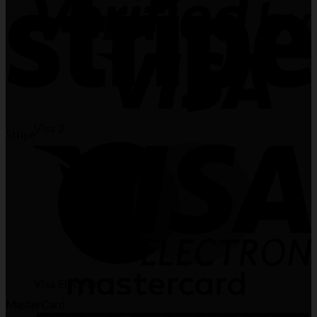
Visa 2
Stripe
Visa Electron
MasterCard