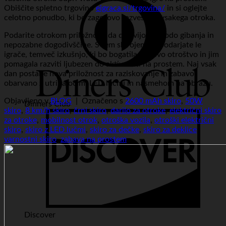
Obiščite spletno trgovino
eigraca.si/trgovina/
in si oglejte
celotno ponudbo, ki bo zagotovo razveselila vsakega otroka.
Podarite otrokom priložnost, da doživijo svobodo gibanja in
nepozabne dogodivščine. S tem skirojem ne podarjate le
igrače, temveč izkušnjo, ki bo bogatila njihovo otroštvo in jim
pomagala razviti ljubezen do aktivnosti na prostem. Naj vsak
dan postane nova priložnost za raziskovanje in zabavo,
obarvano z utripajočimi LED lučmi in nasmehom na obrazu.
Objavljeno v
BLOG
|
Označeno s
2600 mAh skiro
,
50W
Dinners Club
skiro
,
8 km/h skiro
,
črni skiro
,
darilo za otroke
,
električni skiro
za otroke
,
mobilnost otrok
,
otroška vozila
,
otroški električni
skiro
,
skiro z LED lučmi
,
skiro za dečke
,
skiro za deklice
,
varnostni skiro
,
zabava na prostem
Discover