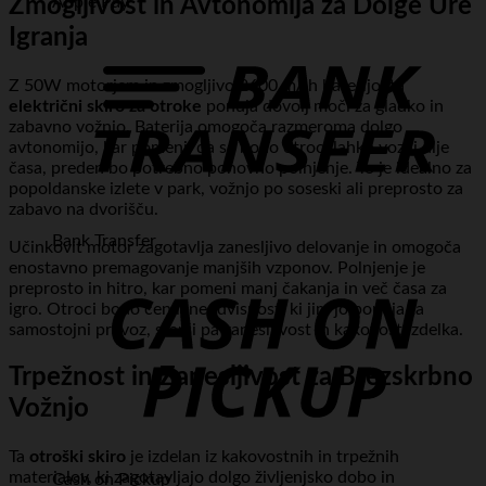
Apple Pay
Zmogljivost in Avtonomija za Dolge Ure
Igranja
Z 50W motorjem in zmogljivo 2600 mAh baterijo, ta
električni skiro za otroke
ponuja dovolj moči za gladko in
zabavno vožnjo. Baterija omogoča razmeroma dolgo
avtonomijo, kar pomeni, da se bodo otroci lahko vozili dlje
časa, preden bo potrebno ponovno polnjenje. To je idealno za
popoldanske izlete v park, vožnjo po soseski ali preprosto za
zabavo na dvorišču.
Bank Transfer
Učinkovit motor zagotavlja zanesljivo delovanje in omogoča
enostavno premagovanje manjših vzponov. Polnjenje je
preprosto in hitro, kar pomeni manj čakanja in več časa za
igro. Otroci bodo cenili neodvisnost, ki jim jo ponuja ta
samostojni prevoz, starši pa zanesljivost in kakovost izdelka.
Trpežnost in Zanesljivost za Brezskrbno
Vožnjo
Ta
otroški skiro
je izdelan iz kakovostnih in trpežnih
materialov, ki zagotavljajo dolgo življenjsko dobo in
Cash on Pickup