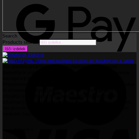
Search
Products search
Išči izdelek
Google Pay
Vse pravice pridržane. Celotna vsebina spletne strani
(besedila in videoposnetki) je ustvarjena s pomočjo umetne
inteligence (AI) in je zaščitena z avtorskimi pravicami.
Prizadevamo si objavljati izključno preverjene, točne podatke
in slikovno gradivo. Zaradi narave AI tehnologije pa ne
moremo v celoti jamčiti za popolno brezhibnost vseh
informacij. Če na strani odkrijete napake ali pomanjkljivosti,
nas prosim obvestite. Napako bomo odpravili v najkrajšem
možnem času.
Maestro