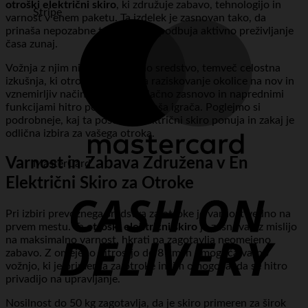
otroški električni skiro
, ki združuje zabavo, tehnologijo in
Stripe
varnost v enem paketu. Ta izdelek je zasnovan tako, da
prinaša nepozabne trenutke in spodbuja aktivno preživljanje
časa zunaj.
Vožnja z njim ni zgolj prevozno sredstvo, temveč celostna
izkušnja, ki otrokom omogoča raziskovanje okolice na nov in
vznemirljiv način. S svojo privlačno zasnovo in naprednimi
funkcijami hitro postane najljubša igrača. Poglejmo si
podrobneje, kaj ta poseben električni skiro ponuja in zakaj je
odlična izbira za vašega otroka.
Varnost in Zabava Združena v En
MasterCard
Električni Skiro za Otroke
Pri izbiri prevoznega sredstva za otroke je varnost vedno na
prvem mestu. Ta
otroški električni skiro
je zasnovan z mislijo
na maksimalno varnost, hkrati pa zagotavlja neomejeno
zabavo. Z omejeno hitrostjo do 8 km/h omogoča varno
vožnjo, ki je primerna za otroke in jim omogoča, da se hitro
privadijo na upravljanje.
Nosilnost do 50 kg zagotavlja, da je skiro primeren za širok