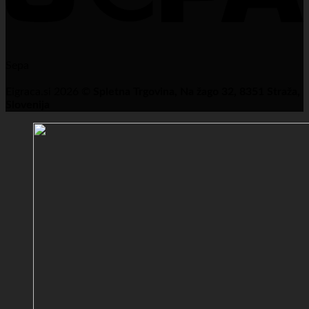
Sepa
Eigraca.si 2026 ©
Spletna Trgovina, Na žago 32, 8351 Straža,
Slovenija