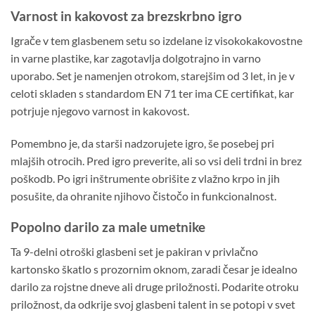
Varnost in kakovost za brezskrbno igro
Igrače v tem glasbenem setu so izdelane iz visokokakovostne
in varne plastike, kar zagotavlja dolgotrajno in varno
uporabo. Set je namenjen otrokom, starejšim od 3 let, in je v
celoti skladen s standardom EN 71 ter ima CE certifikat, kar
potrjuje njegovo varnost in kakovost.
Pomembno je, da starši nadzorujete igro, še posebej pri
mlajših otrocih. Pred igro preverite, ali so vsi deli trdni in brez
poškodb. Po igri inštrumente obrišite z vlažno krpo in jih
posušite, da ohranite njihovo čistočo in funkcionalnost.
Popolno darilo za male umetnike
Ta 9-delni otroški glasbeni set je pakiran v privlačno
kartonsko škatlo s prozornim oknom, zaradi česar je idealno
darilo za rojstne dneve ali druge priložnosti. Podarite otroku
priložnost, da odkrije svoj glasbeni talent in se potopi v svet