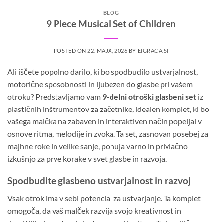
BLOG
9 Piece Musical Set of Children
POSTED ON
22. MAJA, 2026
BY
EIGRACA.SI
Ali iščete popolno darilo, ki bo spodbudilo ustvarjalnost,
motorične sposobnosti in ljubezen do glasbe pri vašem
otroku? Predstavljamo vam
9-delni otroški glasbeni set
iz
plastičnih inštrumentov za začetnike, idealen komplet, ki bo
vašega malčka na zabaven in interaktiven način popeljal v
osnove ritma, melodije in zvoka. Ta set, zasnovan posebej za
majhne roke in velike sanje, ponuja varno in privlačno
izkušnjo za prve korake v svet glasbe in razvoja.
Spodbudite glasbeno ustvarjalnost in razvoj
Vsak otrok ima v sebi potencial za ustvarjanje. Ta komplet
omogoča, da vaš malček razvija svojo kreativnost in