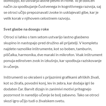
domišljijo, ko ustvarja lastne pesmi in ritme. To je odličen
način za spodbujanje čustvenega in kognitivnega razvoja, saj
se otroci učijo prepoznavati zvoke in usklajevati gibe, kar je
velik korak v njihovem celostnem razvoju.
Svet glasbe na dosegu roke
Otroci si lahko s tem setom ustvarijo lastno glasbeno
skupino in nastopajo pred družino ali prijatelji. V kompletu
najdete raznolike inštrumente, kot so boben, tamburin,
piščalka, harmonika, dve maraki in mikrofon. Vsak inštrument
ponuja edinstven zvok in izkušnjo, kar spodbuja raziskovanje
in učenje.
Inštrumenti so okrašeni s prijaznimi grafikami afriških živali,
kot so žirafa, povodni konj, lev in zebra, kar dodaja igri še
dodaten čar. Barvit dizajn in zanimivi motivi pritegnejo
pozornost in naredijo učenje še bolj zabavno. Tako se otroci
skozi igro učijo tudi o živalskem svetu.