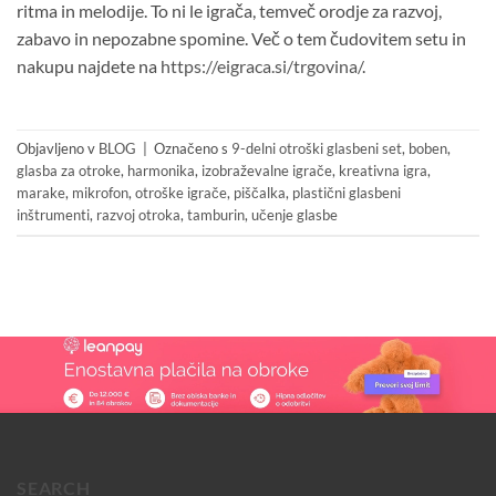
ritma in melodije. To ni le igrača, temveč orodje za razvoj,
zabavo in nepozabne spomine. Več o tem čudovitem setu in
nakupu najdete na
https://eigraca.si/trgovina/
.
Objavljeno v
BLOG
|
Označeno s
9-delni otroški glasbeni set
,
boben
,
glasba za otroke
,
harmonika
,
izobraževalne igrače
,
kreativna igra
,
marake
,
mikrofon
,
otroške igrače
,
piščalka
,
plastični glasbeni
inštrumenti
,
razvoj otroka
,
tamburin
,
učenje glasbe
SEARCH