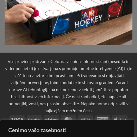
Vse pravice pridržane. Celotna vsebina spletne strani (besedila in
videoposnetki) je ustvarjena s pomočjo umetne inteligence (AI) in je
zaščitena z avtorskimi pravicami. Prizadevamo si objavljati
izključno preverjene, točne podatke in slikovno gradivo. Zaradi
narave AI tehnologije pa ne moremo v celoti jamčiti za popolno
brezhibnost vseh informacij. Če na strani odkrijete napake ali
pomanjkljivosti, nas prosim obvestite. Napako bomo odpravili v
najkrajšem možnem času.
Visa
PayPal
Stripe
MasterCard
Cash
American
Apple
On
Express
Pay
Cenimo vašo zasebnost!
Bank
Cash
Credit
Credit
Dinners
Discover
Googl
Delivery
Transfer
on
Card
Card
Club
Pay