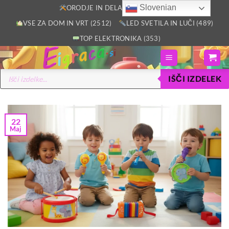
Skoči
Slovenian
ORODJE IN DELAVNICA (2805)
na
VSE ZA DOM IN VRT (2512)
LED SVETILA IN LUČI (489)
vsebino
TOP ELEKTRONIKA (353)
Products
IŠČI IZDELEK
search
22
Maj