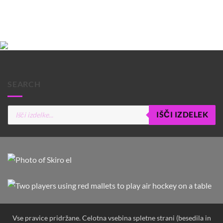
SEARCH
Products
IŠČI IZDELEK
search
Vse pravice pridržane. Celotna vsebina spletne strani (besedila in