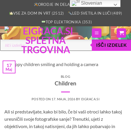
Slovenian
Skoči
ORODJE IN DELAVNICA (2805)
na
VSE ZA DOM IN VRT (2512)
LED SVETILA IN LUČI (489)
vsebino
TOP ELEKTRONIKA (353)
Products
IŠČI IZDELEK
search
17
Maj
BLOG
Children
POSTED ON
17. MAJA, 2026
BY
EIGRACA.SI
Ali si predstavljate, kako bi bilo, če bi vaši otroci lahko takoj
uresničili svoje fotografske sanje? Trenutki, ujeti z
objektivom, in takoj natisnjeni, da jih lahko pobarvajo in