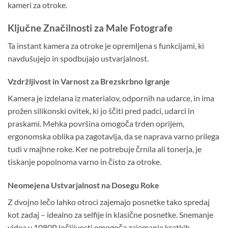
kameri za otroke.
Ključne Značilnosti za Male Fotografe
Ta instant kamera za otroke je opremljena s funkcijami, ki
navdušujejo in spodbujajo ustvarjalnost.
Vzdržljivost in Varnost za Brezskrbno Igranje
Kamera je izdelana iz materialov, odpornih na udarce, in ima
prožen silikonski ovitek, ki jo ščiti pred padci, udarci in
praskami. Mehka površina omogoča trden oprijem,
ergonomska oblika pa zagotavlja, da se naprava varno prilega
tudi v majhne roke. Ker ne potrebuje črnila ali tonerja, je
tiskanje popolnoma varno in čisto za otroke.
Neomejena Ustvarjalnost na Dosegu Roke
Z dvojno lečo lahko otroci zajemajo posnetke tako spredaj
kot zadaj – idealno za selfije in klasične posnetke. Snemanje
videa v 1080P ločljivosti omogoča zajemanje kratkih