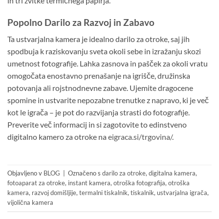
in tri zvitke termičnega papirja.
Popolno Darilo za Razvoj in Zabavo
Ta ustvarjalna kamera je idealno darilo za otroke, saj jih
spodbuja k raziskovanju sveta okoli sebe in izražanju skozi
umetnost fotografije. Lahka zasnova in pašček za okoli vratu
omogočata enostavno prenašanje na igrišče, družinska
potovanja ali rojstnodnevne zabave. Ujemite dragocene
spomine in ustvarite nepozabne trenutke z napravo, ki je več
kot le igrača – je pot do razvijanja strasti do fotografije.
Preverite več informacij in si zagotovite to edinstveno
digitalno kamero za otroke na
eigraca.si/trgovina/
.
Objavljeno v
BLOG
|
Označeno s
darilo za otroke
,
digitalna kamera
,
fotoaparat za otroke
,
instant kamera
,
otroška fotografija
,
otroška
kamera
,
razvoj domišljije
,
termalni tiskalnik
,
tiskalnik
,
ustvarjalna igrača
,
vijolična kamera