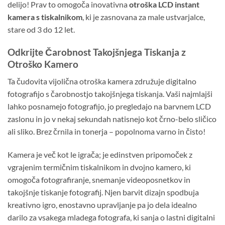
delijo! Prav to omogoča inovativna
otroška LCD instant
kamera s tiskalnikom
, ki je zasnovana za male ustvarjalce,
stare od 3 do 12 let.
Odkrijte Čarobnost Takojšnjega Tiskanja z
Otroško Kamero
Ta čudovita vijolična otroška kamera združuje digitalno
fotografijo s čarobnostjo takojšnjega tiskanja. Vaši najmlajši
lahko posnamejo fotografijo, jo pregledajo na barvnem LCD
zaslonu in jo v nekaj sekundah natisnejo kot črno-belo sličico
ali sliko. Brez črnila in tonerja – popolnoma varno in čisto!
Kamera je več kot le igrača; je edinstven pripomoček z
vgrajenim termičnim tiskalnikom in dvojno kamero, ki
omogoča fotografiranje, snemanje videoposnetkov in
takojšnje tiskanje fotografij. Njen barvit dizajn spodbuja
kreativno igro, enostavno upravljanje pa jo dela idealno
darilo za vsakega mladega fotografa, ki sanja o lastni digitalni