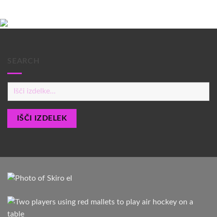
SEARCH
Products
search
IŠČI IZDELEK