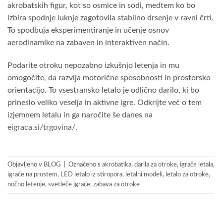
akrobatskih figur, kot so osmice in sodi, medtem ko bo
izbira spodnje luknje zagotovila stabilno drsenje v ravni črti.
To spodbuja eksperimentiranje in učenje osnov
aerodinamike na zabaven in interaktiven način.
Podarite otroku nepozabno izkušnjo letenja in mu
omogočite, da razvija motorične sposobnosti in prostorsko
orientacijo. To vsestransko letalo je odlično darilo, ki bo
prineslo veliko veselja in aktivne igre. Odkrijte več o tem
izjemnem letalu in ga naročite še danes na
eigraca.si/trgovina/
.
Objavljeno v
BLOG
|
Označeno s
akrobatika
,
darila za otroke
,
igrače letala
,
igrače na prostem
,
LED letalo iz stiropora
,
letalni modeli
,
letalo za otroke
,
nočno letenje
,
svetleče igrače
,
zabava za otroke