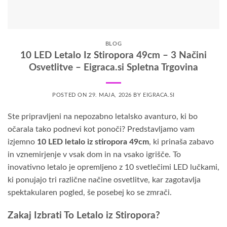
BLOG
10 LED Letalo Iz Stiropora 49cm – 3 Načini
Osvetlitve – Eigraca.si Spletna Trgovina
POSTED ON
29. MAJA, 2026
BY
EIGRACA.SI
Ste pripravljeni na nepozabno letalsko avanturo, ki bo
očarala tako podnevi kot ponoči? Predstavljamo vam
izjemno
10 LED letalo iz stiropora 49cm
, ki prinaša zabavo
in vznemirjenje v vsak dom in na vsako igrišče. To
inovativno letalo je opremljeno z 10 svetlečimi LED lučkami,
ki ponujajo tri različne načine osvetlitve, kar zagotavlja
spektakularen pogled, še posebej ko se zmrači.
Zakaj Izbrati To Letalo iz Stiropora?