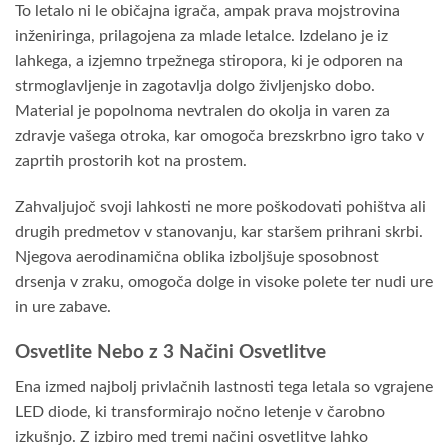
To letalo ni le običajna igrača, ampak prava mojstrovina
inženiringa, prilagojena za mlade letalce. Izdelano je iz
lahkega, a izjemno trpežnega stiropora, ki je odporen na
strmoglavljenje in zagotavlja dolgo življenjsko dobo.
Material je popolnoma nevtralen do okolja in varen za
zdravje vašega otroka, kar omogoča brezskrbno igro tako v
zaprtih prostorih kot na prostem.
Zahvaljujoč svoji lahkosti ne more poškodovati pohištva ali
drugih predmetov v stanovanju, kar staršem prihrani skrbi.
Njegova aerodinamična oblika izboljšuje sposobnost
drsenja v zraku, omogoča dolge in visoke polete ter nudi ure
in ure zabave.
Osvetlite Nebo z 3 Načini Osvetlitve
Ena izmed najbolj privlačnih lastnosti tega letala so vgrajene
LED diode, ki transformirajo nočno letenje v čarobno
izkušnjo. Z izbiro med tremi načini osvetlitve lahko