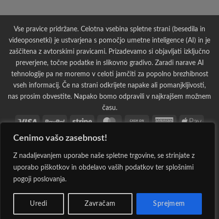
Vse pravice pridržane. Celotna vsebina spletne strani (besedila in
videoposnetki) je ustvarjena s pomočjo umetne inteligence (AI) in je
zaščitena z avtorskimi pravicami. Prizadevamo si objavljati izključno
preverjene, točne podatke in slikovno gradivo. Zaradi narave AI
tehnologije pa ne moremo v celoti jamčiti za popolno brezhibnost
vseh informacij. Če na strani odkrijete napake ali pomanjkljivosti,
nas prosim obvestite. Napako bomo odpravili v najkrajšem možnem
času.
Visa
PayPal
Stripe
MasterCard
Cash
American
Apple
On
Express
Pay
Cenimo vašo zasebnost!
Bank
Cash
Credit
Credit
Dinners
Discover
Googl
Delivery
Transfer
on
Card
Card
Club
Pay
Maestro
MasterCard
PayPal
Visa
Visa
Western
Googl
Z nadaljevanjem uporabe naše spletne trgovine, se strinjate z
Pickup
2
2
2
2
Electron
Union
Walle
uporabo piškotkov in obdelavo vaših podatkov ter splošnimi
JCB
Klarna
Rechung
Sepa
pogoji poslovanja.
Eigraca.si 2026 ©
Spletna Trgovina, Na žago 32, 8351 Straža,
Uredi
Zavračam
Sprejmem
Slovenija