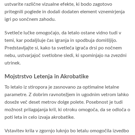
ustvarite različne vizualne efekte, ki bodo zagotovo
pritegnili poglede in dodali dodaten element vznemirjenja
igri po sončnem zahodu.
Svetleče lučke omogočajo, da letalo ostane vidno tudi v
temi, kar podaljšuje čas igranja in spodbuja domišljijo.
Predstavljajte si, kako ta svetleča igrača drsi po nočnem
nebu, ustvarjajoč svetlobne sledi, ki spominjajo na zvezdni
utrinek.
Mojstrstvo Letenja in Akrobatike
To letalo iz stiropora je zasnovano za optimalne letalne
parametre. Z dobrim ravnotežjem in ugodnim vetrom lahko
doseže več deset metrov dolge polete. Posebnost je tudi
možnost prilagajanja kril, ki otroku omogoča, da se odloča o
poti leta in celo izvaja akrobatike.
Vstavitev krila v zgornjo luknjo bo letalu omogočila izvedbo