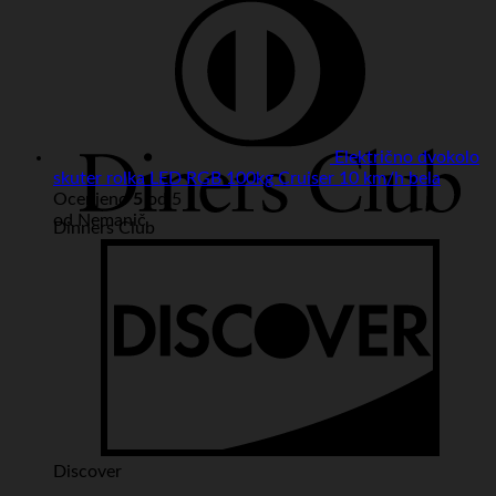
Električno dvokolo
skuter rolka LED RGB 100kg Cruiser 10 km/h bela
Ocenjeno
5
od 5
od Nemanič
Dinners Club
Discover