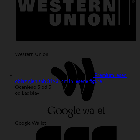
Western Union
Premium lesen
oblazinjen šah 31×31cm in lesene figure
Ocenjeno
5
od 5
od Ladislav
Google Wallet