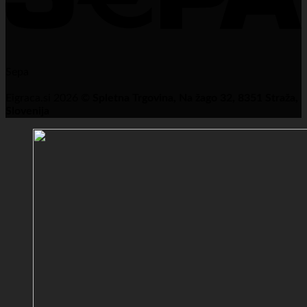
Sepa
Eigraca.si 2026 ©
Spletna Trgovina, Na žago 32, 8351 Straža,
Slovenija