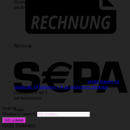
Ocenjeno
5
od 5
od Anonimno
Rechung
Vodni baloni na
slamicah 74 balonov + 4 za večkratno uporabo
Ocenjeno
5
od 5
od Anonimno
Search
Sepa
Products search
Išči izdelek
NAŠE ZNAMKE: