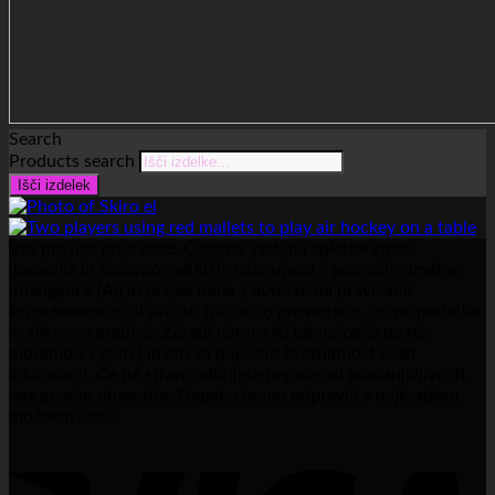
Search
Products search
Išči izdelek
Vse pravice pridržane. Celotna vsebina spletne strani
(besedila in videoposnetki) je ustvarjena s pomočjo umetne
inteligence (AI) in je zaščitena z avtorskimi pravicami.
Prizadevamo si objavljati izključno preverjene, točne podatke
in slikovno gradivo. Zaradi narave AI tehnologije pa ne
moremo v celoti jamčiti za popolno brezhibnost vseh
informacij. Če na strani odkrijete napake ali pomanjkljivosti,
nas prosim obvestite. Napako bomo odpravili v najkrajšem
možnem času.