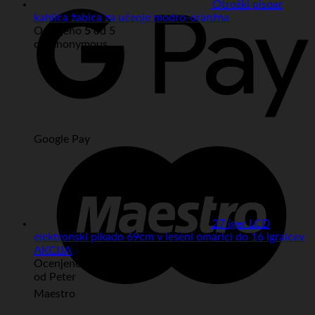
Otroški pisoar
kahlica žabica za učenje modro-oranžna
Ocenjeno
5
od 5
od Anonymous
Google Pay
27 iger LCD
elektronski pikado 69cm v leseni omarici do 16 igralcev
AKCIJA
Ocenjeno
5
od 5
od Peter
Maestro