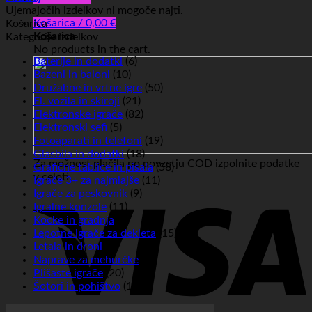
Ujemajočih izdelkov ni mogoče najti.
Košarica /
0,00
€
Košarica
Košarica
Kategorije izdelkov
No products in the cart.
Baterije in dodatki
(6)
Bazeni in baloni
(10)
Družabne in vrtne igre
(50)
El. vozila in skiroji
(21)
Elektronske igrače
(82)
Elektronski sefi
(5)
Fotoaparati in telefoni
(19)
Glasbila in dodatki
(18)
Za možnost plačila po povzetju COD izpolnite podatke
Grafične tablice in pisala
(58)
v celoti.
Igrače 3+ za najmlajše
(11)
Igrače za peskovnik
(9)
Igralne konzole
(11)
Kocke in gradnja
(6)
Lepotne igrače za dekleta
(15)
Letala in droni
(4)
Naprave za mehurčke
(7)
Plišaste igrače
(20)
Šotori in pohištvo
(16)