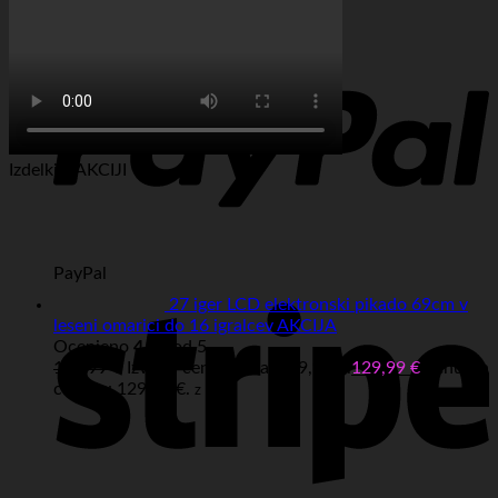
Visa
Izdelki v AKCIJI
PayPal
27 iger LCD elektronski pikado 69cm v
leseni omarici do 16 igralcev AKCIJA
Ocenjeno
4.67
od 5
149,99
€
Izvirna cena je bila: 149,99 €.
129,99
€
Trenutna
cena je: 129,99 €.
z DDV