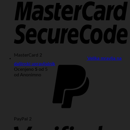
MasterCard 2
Velika mravlja na
daljinski upravljalnik
Ocenjeno
5
od 5
od Anonimno
PayPal 2