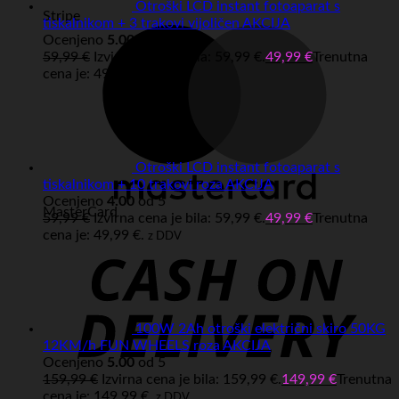
Otroški LCD instant fotoaparat s
Stripe
tiskalnikom + 3 trakovi vijoličen AKCIJA
Ocenjeno
5.00
od 5
59,99
€
Izvirna cena je bila: 59,99 €.
49,99
€
Trenutna
cena je: 49,99 €.
z DDV
Otroški LCD instant fotoaparat s
tiskalnikom + 10 trakovi roza AKCIJA
Ocenjeno
4.00
od 5
MasterCard
59,99
€
Izvirna cena je bila: 59,99 €.
49,99
€
Trenutna
cena je: 49,99 €.
z DDV
100W 2Ah otroški električni skiro 50KG
12KM/h FUN WHEELS roza AKCIJA
Ocenjeno
5.00
od 5
159,99
€
Izvirna cena je bila: 159,99 €.
149,99
€
Trenutna
cena je: 149,99 €.
z DDV