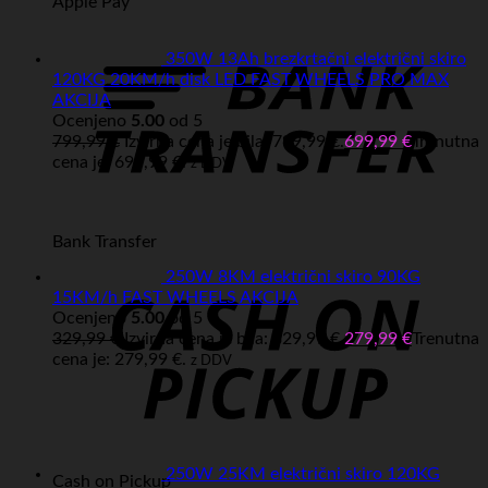
Apple Pay
350W 13Ah brezkrtačni električni skiro
120KG 20KM/h disk LED FAST WHEELS PRO MAX
AKCIJA
Ocenjeno
5.00
od 5
799,99
€
Izvirna cena je bila: 799,99 €.
699,99
€
Trenutna
cena je: 699,99 €.
z DDV
Bank Transfer
250W 8KM električni skiro 90KG
15KM/h FAST WHEELS AKCIJA
Ocenjeno
5.00
od 5
329,99
€
Izvirna cena je bila: 329,99 €.
279,99
€
Trenutna
cena je: 279,99 €.
z DDV
250W 25KM električni skiro 120KG
Cash on Pickup