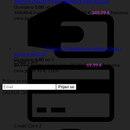
20KM/h disk APP FAST WHEELS PRO AKCIJA
Ocenjeno
5.00
od 5
449,99
€
Izvirna cena je bila: 449,99 €.
349,99
€
Trenutna
cena je: 349,99 €.
z DDV
27 iger LCD elektronski pikado 40cm +
puščice AKCIJA
Ocenjeno
4.80
od 5
Credit Card
89,99
€
Izvirna cena je bila: 89,99 €.
69,99
€
Trenutna
cena je: 69,99 €.
z DDV
Prijavi se na novice in akcije:
ZADNJE OCENE IZDELKOV:
Credit Card 2