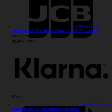
40Mpx otroški
fotoaparat LCD oranžna lisica + 32GB SD kartica
Ocenjeno
5
od 5
od Anonimno
JCB
Klarna
Glitter tattoo set za
izdelavo tatujev 186 šablon in bleščice