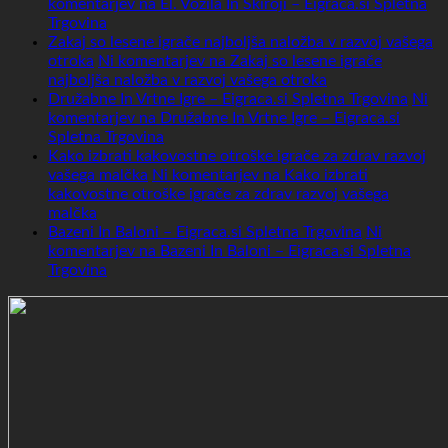
komentarjev
na El. Vozila In Skiroji – Eigraca.si Spletna
Trgovina
Zakaj so lesene igrače najboljša naložba v razvoj vašega
otroka
Ni komentarjev
na Zakaj so lesene igrače
najboljša naložba v razvoj vašega otroka
Družabne In Vrtne Igre – Eigraca.si Spletna Trgovina
Ni
komentarjev
na Družabne In Vrtne Igre – Eigraca.si
Spletna Trgovina
Kako izbrati kakovostne otroške igrače za zdrav razvoj
vašega malčka
Ni komentarjev
na Kako izbrati
kakovostne otroške igrače za zdrav razvoj vašega
malčka
Bazeni In Baloni – Eigraca.si Spletna Trgovina
Ni
komentarjev
na Bazeni In Baloni – Eigraca.si Spletna
Trgovina