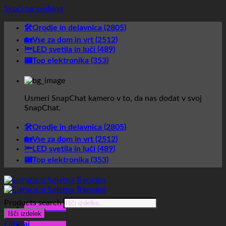
Skoči na vsebino
🛠️Orodje in delavnica (2805)
🏡Vse za dom in vrt (2512)
🔦LED svetila in luči (489)
📟Top elektronika (353)
Usmeri SnapChat kamero v to, da nas dodat v svoj
SnapChat.
🛠️Orodje in delavnica (2805)
🏡Vse za dom in vrt (2512)
🔦LED svetila in luči (489)
📟Top elektronika (353)
Products search
Glavni meni
Išči izdelek
Filtriraj
Glavni meni