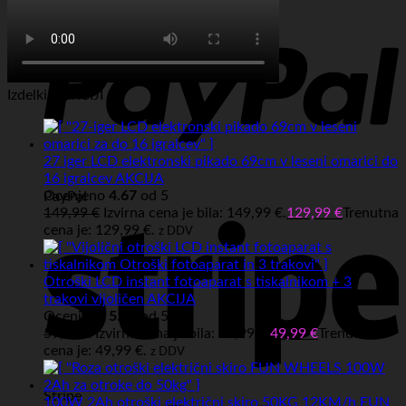
Izdelki v AKCIJI
27 iger LCD elektronski pikado 69cm v leseni omarici do
16 igralcev AKCIJA
Ocenjeno
4.67
od 5
PayPal
149,99
€
Izvirna cena je bila: 149,99 €.
129,99
€
Trenutna
cena je: 129,99 €.
z DDV
Otroški LCD instant fotoaparat s tiskalnikom + 3
trakovi vijoličen AKCIJA
Ocenjeno
5.00
od 5
59,99
€
Izvirna cena je bila: 59,99 €.
49,99
€
Trenutna
cena je: 49,99 €.
z DDV
Stripe
100W 2Ah otroški električni skiro 50KG 12KM/h FUN