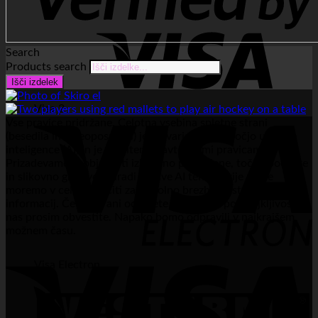
Search
Products search
Išči izdelek
Visa 2
Vse pravice pridržane. Celotna vsebina spletne strani
(besedila in videoposnetki) je ustvarjena s pomočjo umetne
inteligence (AI) in je zaščitena z avtorskimi pravicami.
Prizadevamo si objavljati izključno preverjene, točne podatke
in slikovno gradivo. Zaradi narave AI tehnologije pa ne
moremo v celoti jamčiti za popolno brezhibnost vseh
informacij. Če na strani odkrijete napake ali pomanjkljivosti,
nas prosim obvestite. Napako bomo odpravili v najkrajšem
možnem času.
Visa Electron