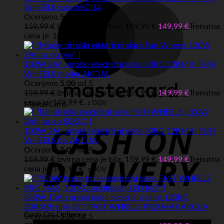
WHEELS roza AKCIJA
Ocenjeno
5.00
od 5
159,99
€
Izvirna cena je bila: 159,99 €.
149,99
€
Trenutna
cena je: 149,99 €.
z DDV
100W 2Ah otroški električni skiro 50KG 12KM/h FUN
WHEELS moder AKCIJA
Ocenjeno
5.00
od 5
159,99
€
Izvirna cena je bila: 159,99 €.
149,99
€
Trenutna
cena je: 149,99 €.
z DDV
MasterCard
100W 2Ah otroški električni skiro 50KG 12KM/h FUN
WHEELS bel AKCIJA
Ocenjeno
5.00
od 5
159,99
€
Izvirna cena je bila: 159,99 €.
149,99
€
Trenutna
cena je: 149,99 €.
z DDV
350W 13Ah brezkrtačni električni skiro 120KG
20KM/h disk LED FAST WHEELS PRO MAX AKCIJA
Cash On Delivery
Ocenjeno
5.00
od 5