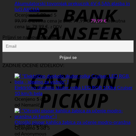
Akumulatorski tovornjak prekucnik 6V 4,5Ah glasba in
luči AKCIJA
Ocenjeno
5.00
od 5
99,99
€
Izvirna cena je bila: 99,99 €.
79,99
€
Trenutna
cena je: 79,99 €.
z DDV
Prijavi se na novice in akcije:
Bank Transfer
ZADNJE OCENE IZDELKOV:
Električno dvokolo skuter rolka LED RGB 100kg Cruiser
10 km/h bela
Ocenjeno
5
od 5
od Nemanič
Otroški pisoar kahlica žabica za učenje modro-oranžna
Cash on Pickup
Ocenjeno
5
od 5
od Anonymous