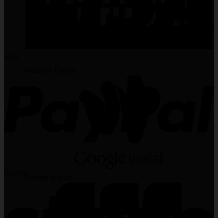
Visa
Western Union
PayPal
Google Wallet