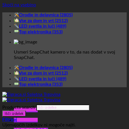
Skoči na vsebino
Orodje in delavnica (2805)
Vse za dom in vrt (2512)
LED svetila in luči (489)
Top elektronika (353)
Usmeri SnapChat kamero v to, da nas dodat v svoj
SnapChat.
Orodje in delavnica (2805)
Vse za dom in vrt (2512)
LED svetila in luči (489)
Top elektronika (353)
Products search
Glavni meni
Išči izdelek
Filtriraj
Glavni meni
Ujemajočih izdelkov ni mogoče najti.