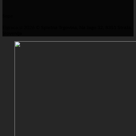
Sepa
Eigraca.si 2026 ©
Spletna Trgovina, Na žago 32, 8351 Straža,
Slovenija