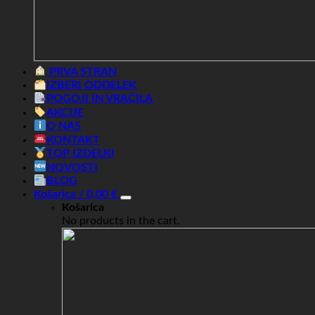
PRVA STRAN
IZBERI ODDELEK
POGOJI IN VRAČILA
AKCIJE
O NAS
KONTAKT
TOP IZDELKI
NOVOSTI
BLOG
Košarica /
0,00
€
Košarica
No products in the cart.