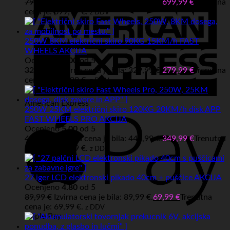
799,99
€
Izvirna cena je bila: 799,99 €.
699,99
€
Trenutna
cena je: 699,99 €.
z DDV
250W 8KM električni skiro 90KG 15KM/h FAST
WHEELS AKCIJA
Ocenjeno
5.00
od 5
329,99
€
Izvirna cena je bila: 329,99 €.
279,99
€
Trenutna
cena je: 279,99 €.
z DDV
American Express
250W 25KM električni skiro 120KG 20KM/h disk APP
FAST WHEELS PRO AKCIJA
Ocenjeno
5.00
od 5
449,99
€
Izvirna cena je bila: 449,99 €.
349,99
€
Trenutna
cena je: 349,99 €.
z DDV
27 iger LCD elektronski pikado 40cm + puščice AKCIJA
Ocenjeno
4.80
od 5
89,99
€
Izvirna cena je bila: 89,99 €.
69,99
€
Trenutna
cena je: 69,99 €.
z DDV
Apple Pay