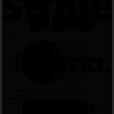
JCB
Stripe
Klarna
MasterCard