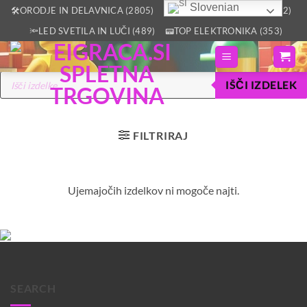
Skoči
Slovenian
🛠️ORODJE IN DELAVNICA (2805)
🏡VSE ZA DOM IN VRT (2512)
na
🔦LED SVETILA IN LUČI (489)
📟TOP ELEKTRONIKA (353)
vsebino
Products
IŠČI IZDELEK
search
FILTRIRAJ
Ujemajočih izdelkov ni mogoče najti.
SEARCH