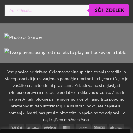
Products
IŠČI IZDELEK
search
Vse pravice pridržane. Celotna vsebina spletne strani (besedila in
videoposnetki) je ustvarjena s pomočjo umetne inteligence (AI) in je
zaščitena z avtorskimi pravicami. Prizadevamo si objavljati
izključno preverjene, točne podatke in slikovno gradivo. Zaradi
narave AI tehnologije pa ne moremo v celoti jamčiti za popolno
brezhibnost vseh informacij. Če na strani odkrijete napake ali
pomanjkljivosti, nas prosim obvestite. Napako bomo odpravili v
najkrajšem možnem času.
Visa
PayPal
Stripe
MasterCard
Cash
American
Apple