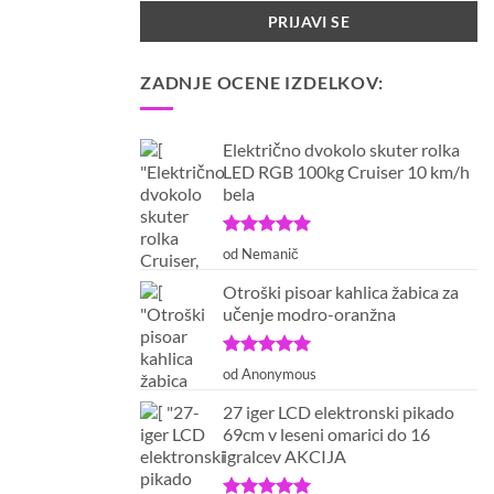
ZADNJE OCENE IZDELKOV:
Električno dvokolo skuter rolka
LED RGB 100kg Cruiser 10 km/h
bela
Ocenjeno
5
od Nemanič
od 5
Otroški pisoar kahlica žabica za
učenje modro-oranžna
Ocenjeno
5
od Anonymous
od 5
27 iger LCD elektronski pikado
69cm v leseni omarici do 16
igralcev AKCIJA