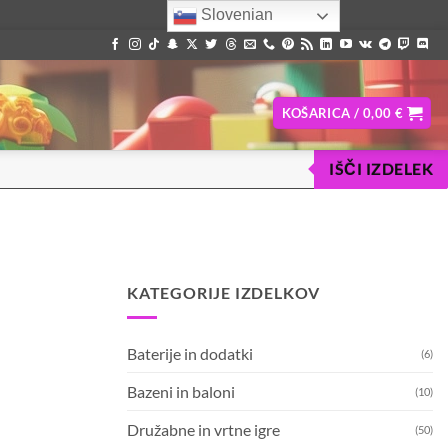
Slovenian
KOŠARICA /
0,00
€
IŠČI IZDELEK
KATEGORIJE IZDELKOV
Baterije in dodatki
(6)
Bazeni in baloni
(10)
Družabne in vrtne igre
(50)