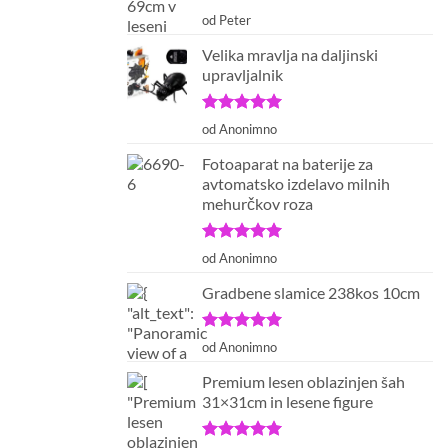
Ocenjeno
5
od Peter
od 5
Velika mravlja na daljinski
upravljalnik
Ocenjeno
5
od Anonimno
od 5
Fotoaparat na baterije za
avtomatsko izdelavo milnih
mehurčkov roza
Ocenjeno
5
od Anonimno
od 5
Gradbene slamice 238kos 10cm
Ocenjeno
5
od Anonimno
od 5
Premium lesen oblazinjen šah
31×31cm in lesene figure