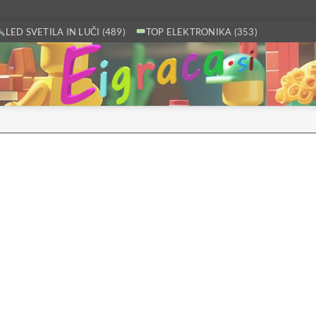
LED SVETILA IN LUČI (489)
TOP ELEKTRONIKA (353)