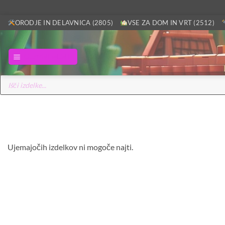
Skoči
ORODJE IN DELAVNICA (2805)
VSE ZA DOM IN VRT (2512)
na
vsebino
GLAVNI MENI
Products
search
Ujemajočih izdelkov ni mogoče najti.