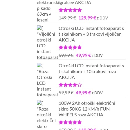
igralcev AKCIJA
Ocenjeno
Izvirna
Trenutna
149,99
€
129,99
€
z DDV
4.67
od 5
cena
cena
Otroški LCD instant fotoaparat s
je
je:
tiskalnikom + 3 trakovi vijoličen
bila:
129,99 €.
AKCIJA
149,99 €.
Ocenjeno
Izvirna
Trenutna
59,99
€
49,99
€
z DDV
5.00
od 5
cena
cena
Otroški LCD instant fotoaparat s
je
je:
tiskalnikom + 10 trakovi roza
bila:
49,99 €.
AKCIJA
59,99 €.
Ocenjeno
Izvirna
Trenutna
59,99
€
49,99
€
z DDV
4.00
od
cena
cena
5
100W 2Ah otroški električni
je
je:
skiro 50KG 12KM/h FUN
bila:
49,99 €.
WHEELS roza AKCIJA
59,99 €.
Ocenjeno
Izvirna
Trenutna
159,99
€
149,99
€