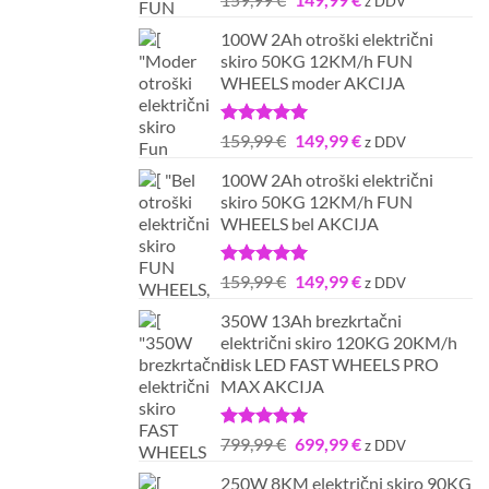
z DDV
5.00
od 5
cena
cena
100W 2Ah otroški električni
je
je:
skiro 50KG 12KM/h FUN
bila:
149,99 €.
WHEELS moder AKCIJA
159,99 €.
Ocenjeno
Izvirna
Trenutna
159,99
€
149,99
€
z DDV
5.00
od 5
cena
cena
100W 2Ah otroški električni
je
je:
skiro 50KG 12KM/h FUN
bila:
149,99 €.
WHEELS bel AKCIJA
159,99 €.
Ocenjeno
Izvirna
Trenutna
159,99
€
149,99
€
z DDV
5.00
od 5
cena
cena
350W 13Ah brezkrtačni
je
je:
električni skiro 120KG 20KM/h
bila:
149,99 €.
disk LED FAST WHEELS PRO
159,99 €.
MAX AKCIJA
Ocenjeno
Izvirna
Trenutna
799,99
€
699,99
€
z DDV
5.00
od 5
cena
cena
250W 8KM električni skiro 90KG
je
je: