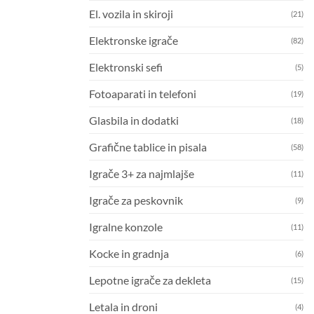
El. vozila in skiroji
(21)
Elektronske igrače
(82)
Elektronski sefi
(5)
Fotoaparati in telefoni
(19)
Glasbila in dodatki
(18)
Grafične tablice in pisala
(58)
Igrače 3+ za najmlajše
(11)
Igrače za peskovnik
(9)
Igralne konzole
(11)
Kocke in gradnja
(6)
Lepotne igrače za dekleta
(15)
Letala in droni
(4)