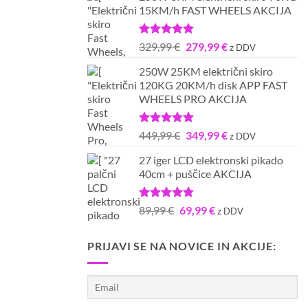
15KM/h FAST WHEELS AKCIJA
bila:
699,99 €.
799,99 €.
Ocenjeno
Izvirna
Trenutna
329,99
€
279,99
€
z DDV
5.00
od 5
cena
cena
250W 25KM električni skiro
je
je:
120KG 20KM/h disk APP FAST
bila:
279,99 €.
WHEELS PRO AKCIJA
329,99 €.
Ocenjeno
Izvirna
Trenutna
449,99
€
349,99
€
z DDV
5.00
od 5
cena
cena
27 iger LCD elektronski pikado
je
je:
40cm + puščice AKCIJA
bila:
349,99 €.
449,99 €.
Ocenjeno
Izvirna
Trenutna
89,99
€
69,99
€
z DDV
4.80
od 5
cena
cena
je
je:
PRIJAVI SE NA NOVICE IN AKCIJE:
bila:
69,99 €.
89,99 €.