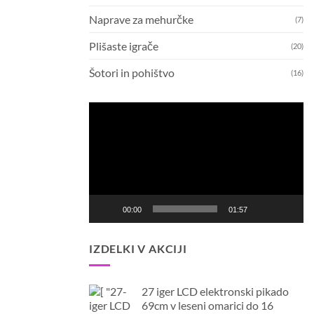
Naprave za mehurčke
(7)
Plišaste igrače
(20)
Šotori in pohištvo
(16)
Predvajalnik
videa
00:00
01:57
IZDELKI V AKCIJI
27 iger LCD elektronski pikado
69cm v leseni omarici do 16