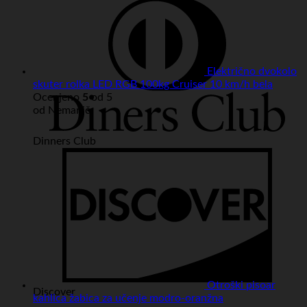
Električno dvokolo
skuter rolka LED RGB 100kg Cruiser 10 km/h bela
Ocenjeno
5
od 5
od Nemanič
Dinners Club
Otroški pisoar
Discover
kahlica žabica za učenje modro-oranžna