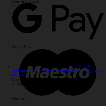
Ocenjeno
5
od 5
od Anonymous
Google Pay
27 iger LCD
elektronski pikado 69cm v leseni omarici do 16 igralcev
AKCIJA
Ocenjeno
5
od 5
od Peter
Maestro