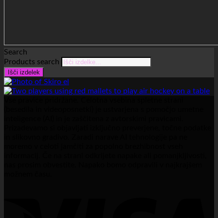
Search
Products search
Išči izdelek
Vse pravice pridržane. Celotna vsebina spletne strani
(besedila in videoposnetki) je ustvarjena s pomočjo umetne
inteligence (AI) in je zaščitena z avtorskimi pravicami.
Prizadevamo si objavljati izključno preverjene, točne podatke
in slikovno gradivo. Zaradi narave AI tehnologije pa ne
moremo v celoti jamčiti za popolno brezhibnost vseh
informacij. Če na strani odkrijete napake ali pomanjkljivosti,
nas prosim obvestite. Napako bomo odpravili v najkrajšem
možnem času.