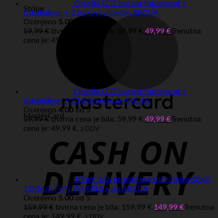
Otroški LCD instant fotoaparat s
Stripe
tiskalnikom + 3 trakovi vijoličen AKCIJA
Ocenjeno
5.00
od 5
59,99
€
Izvirna cena je bila: 59,99 €.
49,99
€
Trenutna
cena je: 49,99 €.
z DDV
Otroški LCD instant fotoaparat s
tiskalnikom + 10 trakovi roza AKCIJA
Ocenjeno
4.00
od 5
MasterCard
59,99
€
Izvirna cena je bila: 59,99 €.
49,99
€
Trenutna
cena je: 49,99 €.
z DDV
100W 2Ah otroški električni skiro 50KG
12KM/h FUN WHEELS roza AKCIJA
Ocenjeno
5.00
od 5
159,99
€
Izvirna cena je bila: 159,99 €.
149,99
€
Trenutna
cena je: 149,99 €.
z DDV