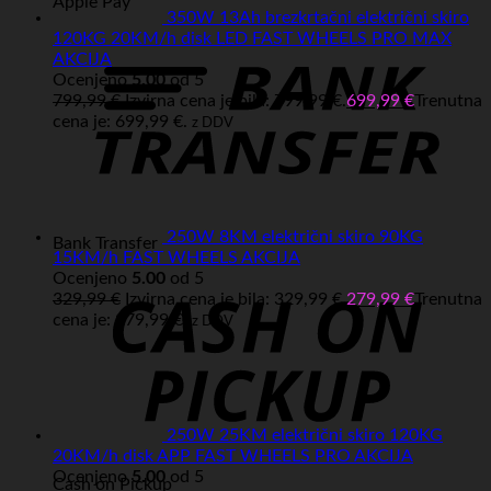
Apple Pay
350W 13Ah brezkrtačni električni skiro
120KG 20KM/h disk LED FAST WHEELS PRO MAX
AKCIJA
Ocenjeno
5.00
od 5
799,99
€
Izvirna cena je bila: 799,99 €.
699,99
€
Trenutna
cena je: 699,99 €.
z DDV
250W 8KM električni skiro 90KG
Bank Transfer
15KM/h FAST WHEELS AKCIJA
Ocenjeno
5.00
od 5
329,99
€
Izvirna cena je bila: 329,99 €.
279,99
€
Trenutna
cena je: 279,99 €.
z DDV
250W 25KM električni skiro 120KG
20KM/h disk APP FAST WHEELS PRO AKCIJA
Ocenjeno
5.00
od 5
Cash on Pickup