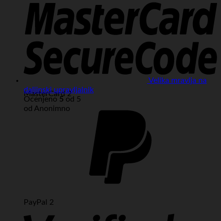
Velika mravlja na
daljinski upravljalnik
MasterCard 2
Ocenjeno
5
od 5
od Anonimno
PayPal 2