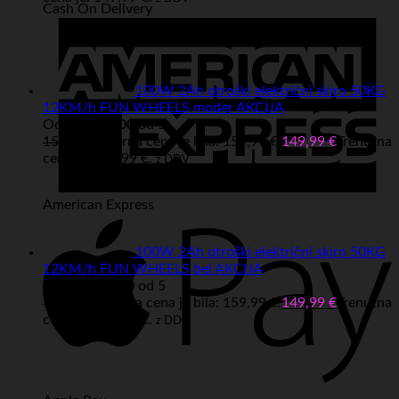
Cash On Delivery
100W 2Ah otroški električni skiro 50KG
12KM/h FUN WHEELS moder AKCIJA
Ocenjeno
5.00
od 5
159,99
€
Izvirna cena je bila: 159,99 €.
149,99
€
Trenutna
cena je: 149,99 €.
z DDV
American Express
100W 2Ah otroški električni skiro 50KG
12KM/h FUN WHEELS bel AKCIJA
Ocenjeno
5.00
od 5
159,99
€
Izvirna cena je bila: 159,99 €.
149,99
€
Trenutna
cena je: 149,99 €.
z DDV