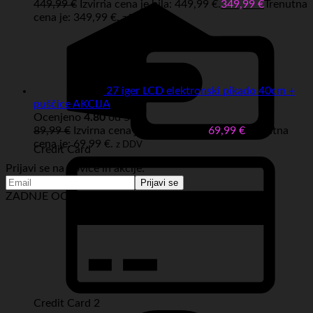
449,99
€
Izvirna cena je bila: 449,99 €.
349,99
€
Trenutna
cena je: 349,99 €.
z DDV
27 iger LCD elektronski pikado 40cm +
puščice AKCIJA
Ocenjeno
4.80
od 5
89,99
€
Izvirna cena je bila: 89,99 €.
69,99
€
Trenutna
cena je: 69,99 €.
z DDV
Credit Card
Prijavi se na novice in akcije:
ZADNJE OCENE IZDELKOV:
Credit Card 2