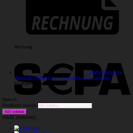
Rechung
Vodni baloni na
slamicah 74 balonov + 4 za večkratno uporabo
Ocenjeno
5
od 5
od Anonimno
Search
Products search
Išči izdelek
Sepa
NAŠE ZNAMKE: