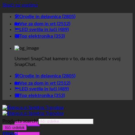
Skoči na vsebino
🛠️Orodje in delavnica (2805)
🏡Vse za dom in vrt (2512)
🔦LED svetila in luči (489)
📟Top elektronika (353)
Usmeri SnapChat kamero v to, da nas dodat v svoj
SnapChat.
🛠️Orodje in delavnica (2805)
🏡Vse za dom in vrt (2512)
🔦LED svetila in luči (489)
📟Top elektronika (353)
Products search
Glavni meni
Išči izdelek
Filtriraj
Glavni meni