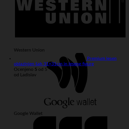
Western Union
Premium lesen
oblazinjen šah 31×31cm in lesene figure
Ocenjeno
5
od 5
od Ladislav
Google Wallet