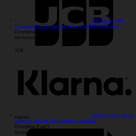
40Mpx otroški
fotoaparat LCD oranžna lisica + 32GB SD kartica
Ocenjeno
5
od 5
od Anonimno
JCB
Glitter tattoo set za
Klarna
izdelavo tatujev 186 šablon in bleščice
Ocenjeno
5
od 5
od Anonimno