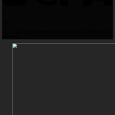
Sepa
Eigraca.si 2026 ©
Spletna Trgovina, Na žago 32, 8351 Straža,
Slovenija