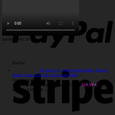
Visa
Izdelki v AKCIJI
PayPal
27 iger LCD elektronski pikado 69cm v
leseni omarici do 16 igralcev AKCIJA
Ocenjeno
4.67
od 5
149,99
€
Izvirna cena je bila: 149,99 €.
129,99
€
Trenutna
cena je: 129,99 €.
z DDV