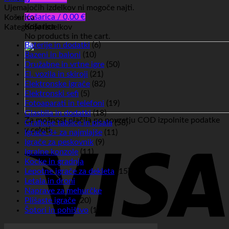
Ujemajočih izdelkov ni mogoče najti.
Košarica /
0,00
€
Košarica
Košarica
Kategorije izdelkov
No products in the cart.
Baterije in dodatki
(6)
Bazeni in baloni
(10)
Družabne in vrtne igre
(50)
El. vozila in skiroji
(21)
Elektronske igrače
(82)
Elektronski sefi
(5)
Fotoaparati in telefoni
(19)
Glasbila in dodatki
(18)
Za možnost plačila po povzetju COD izpolnite podatke
Grafične tablice in pisala
(58)
v celoti.
Igrače 3+ za najmlajše
(11)
Igrače za peskovnik
(9)
Igralne konzole
(11)
Kocke in gradnja
(6)
Lepotne igrače za dekleta
(15)
Letala in droni
(4)
Naprave za mehurčke
(7)
Plišaste igrače
(20)
Šotori in pohištvo
(16)