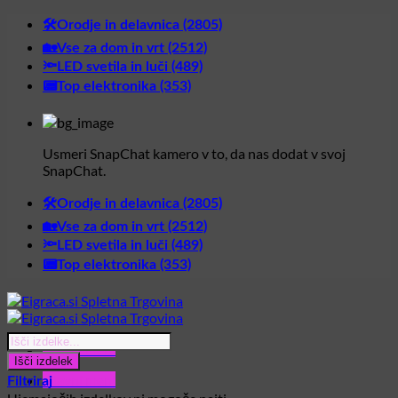
Skoči
🛠️Orodje in delavnica (2805)
na
🏡Vse za dom in vrt (2512)
vsebino
🔦LED svetila in luči (489)
📟Top elektronika (353)
Usmeri SnapChat kamero v to, da nas dodat v svoj
SnapChat.
🛠️Orodje in delavnica (2805)
🏡Vse za dom in vrt (2512)
🔦LED svetila in luči (489)
📟Top elektronika (353)
Products
Glavni meni
search
Išči izdelek
Glavni meni
Filtriraj