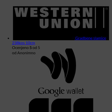
W
U
Gradbene slamice
238kos 10cm
Ocenjeno
od 5
5
G
od Anonimno
W