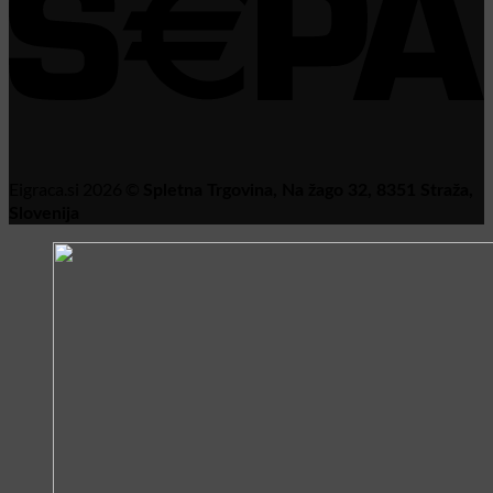
Eigraca.si 2026 ©
Spletna Trgovina, Na žago 32, 8351 Straža,
Slovenija