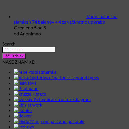
Vodni baloni na
slamicah 74 balonov + 4 za večkratno uporabo
Ocenjeno
od 5
5
od Anonimno
Search
Products
search
Išči izdelek
NAŠE ZNAMKE: