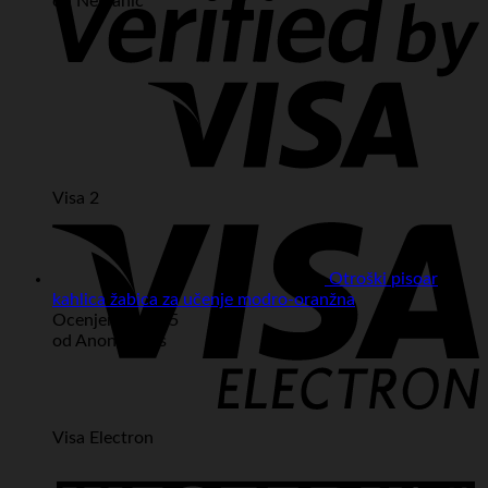
od Nemanič
Visa 2
Otroški pisoar
kahlica žabica za učenje modro-oranžna
Ocenjeno
5
od 5
od Anonymous
Visa Electron