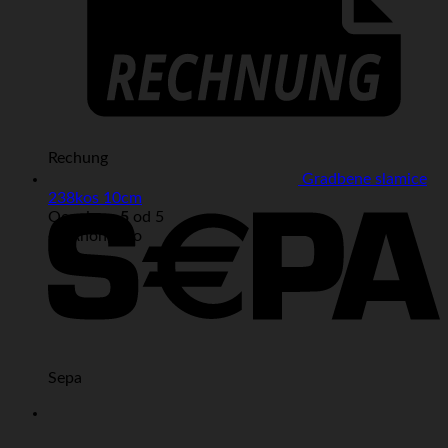
Rechung
Gradbene slamice
238kos 10cm
Ocenjeno
5
od 5
od Anonimno
Sepa