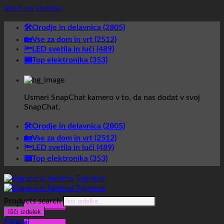
Skoči na vsebino
🛠️Orodje in delavnica (2805)
🏡Vse za dom in vrt (2512)
🔦LED svetila in luči (489)
📟Top elektronika (353)
Usmeri SnapChat kamero v to, da nas dodat v svoj
SnapChat.
🛠️Orodje in delavnica (2805)
🏡Vse za dom in vrt (2512)
🔦LED svetila in luči (489)
📟Top elektronika (353)
Products search
Glavni meni
Išči izdelek
Filtriraj
Glavni meni