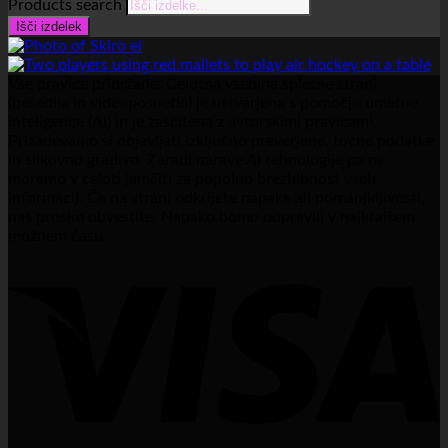
Products search
Išči izdelek
Vse pravice pridržane. Celotna vsebina spletne strani
(besedila in videoposnetki) je ustvarjena s pomočjo umetne
inteligence (AI) in je zaščitena z avtorskimi pravicami.
Prizadevamo si objavljati izključno preverjene, točne podatke
in slikovno gradivo. Zaradi narave AI tehnologije pa ne
moremo v celoti jamčiti za popolno brezhibnost vseh
informacij. Če na strani odkrijete napake ali pomanjkljivosti,
nas prosim obvestite. Napako bomo odpravili v najkrajšem
možnem času.