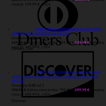
cena je: 149,99 €.
z DDV
100W 2Ah otroški električni skiro 50KG
12KM/h FUN WHEELS bel AKCIJA
Ocenjeno
5.00
od 5
159,99
€
Izvirna cena je bila: 159,99 €.
149,99
€
Trenutna
cena je: 149,99 €.
z DDV
Dinners Club
350W 13Ah brezkrtačni električni skiro
120KG 20KM/h disk LED FAST WHEELS PRO MAX
AKCIJA
Ocenjeno
5.00
od 5
799,99
€
Izvirna cena je bila: 799,99 €.
699,99
€
Trenutna
cena je: 699,99 €.
z DDV
Discover