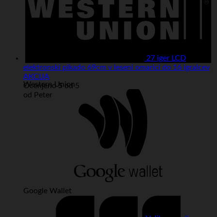
27 iger LCD
elektronski pikado 69cm v leseni omarici do 16 igralcev
AKCIJA
Western Union
Ocenjeno
5
od 5
od Peter
Google Wallet