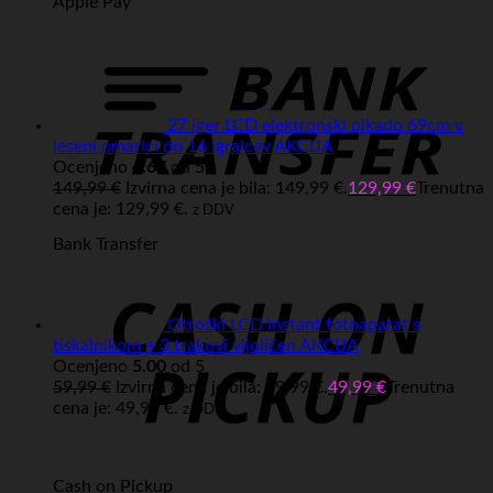
Apple Pay
27 iger LCD elektronski pikado 69cm v
leseni omarici do 16 igralcev AKCIJA
Ocenjeno
4.67
od 5
149,99
€
Izvirna cena je bila: 149,99 €.
129,99
€
Trenutna
cena je: 129,99 €.
z DDV
Bank Transfer
Otroški LCD instant fotoaparat s
tiskalnikom + 3 trakovi vijoličen AKCIJA
Ocenjeno
5.00
od 5
59,99
€
Izvirna cena je bila: 59,99 €.
49,99
€
Trenutna
cena je: 49,99 €.
z DDV
Cash on Pickup