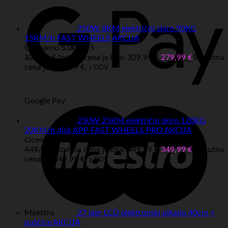
250W 8KM električni skiro 90KG
15KM/h FAST WHEELS AKCIJA
Ocenjeno
5.00
od 5
329,99
€
Izvirna cena je bila: 329,99 €.
279,99
€
Trenutna
cena je: 279,99 €.
z DDV
Google Pay
250W 25KM električni skiro 120KG
20KM/h disk APP FAST WHEELS PRO AKCIJA
Ocenjeno
5.00
od 5
449,99
€
Izvirna cena je bila: 449,99 €.
349,99
€
Trenutna
cena je: 349,99 €.
z DDV
Maestro
27 iger LCD elektronski pikado 40cm +
puščice AKCIJA