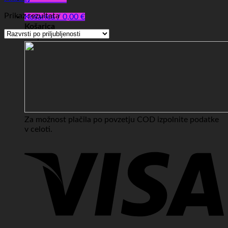
Prikaz rezultata
Košarica /
0,00
€
Košarica
No products in the cart.
Za možnost plačila po povzetju COD izpolnite podatke
v celoti.