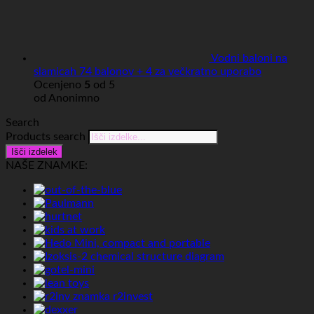
Vodni baloni na
slamicah 74 balonov + 4 za večkratno uporabo
Ocenjeno
5
od 5
od Anonimno
Search
Products search
Išči izdelek
NAŠE ZNAMKE: