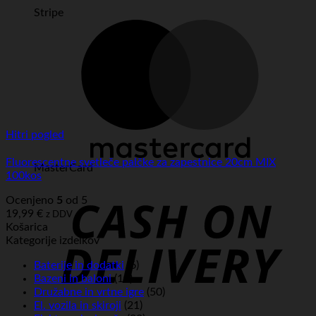
Stripe
Hitri pogled
Fluorescentne svetleče palčke za zapestnice 20cm MIX
MasterCard
100kos
Ocenjeno
5
od 5
19,99
€
z DDV
Košarica
Kategorije izdelkov
Baterije in dodatki
(6)
Bazeni in baloni
(10)
Družabne in vrtne igre
(50)
El. vozila in skiroji
(21)