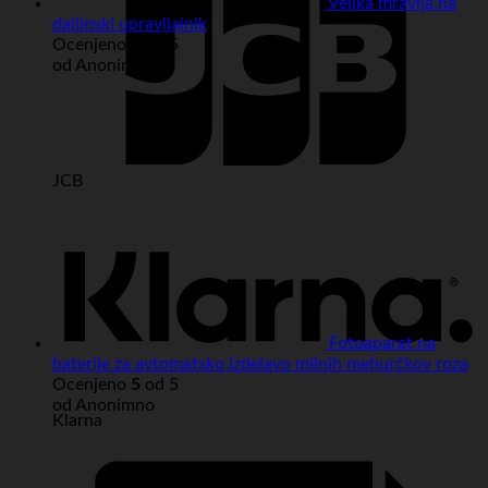
Velika mravlja na
daljinski upravljalnik
Ocenjeno
5
od 5
od Anonimno
JCB
Fotoaparat na
baterije za avtomatsko izdelavo milnih mehurčkov roza
Ocenjeno
5
od 5
od Anonimno
Klarna