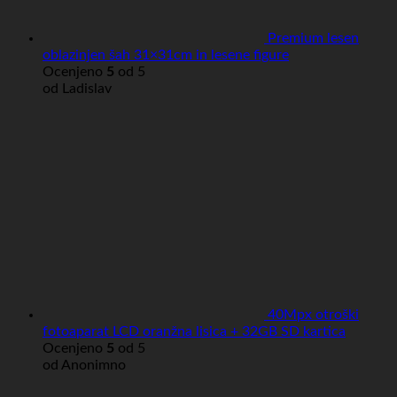
Premium lesen
oblazinjen šah 31×31cm in lesene figure
Ocenjeno
5
od 5
od Ladislav
40Mpx otroški
fotoaparat LCD oranžna lisica + 32GB SD kartica
Ocenjeno
5
od 5
od Anonimno