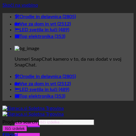
Skoči na vsebino
🛠️Orodje in delavnica (2805)
🏡Vse za dom in vrt (2512)
🔦LED svetila in luči (489)
📟Top elektronika (353)
Usmeri SnapChat kamero v to, da nas dodat v svoj
SnapChat.
🛠️Orodje in delavnica (2805)
🏡Vse za dom in vrt (2512)
🔦LED svetila in luči (489)
📟Top elektronika (353)
Products search
Glavni meni
Išči izdelek
Filtriraj
Glavni meni