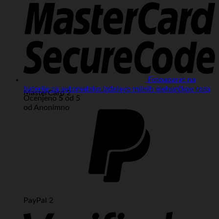
Fotoaparat na
baterije za avtomatsko izdelavo milnih mehurčkov roza
MasterCard 2
Ocenjeno
5
od 5
od Anonimno
PayPal 2