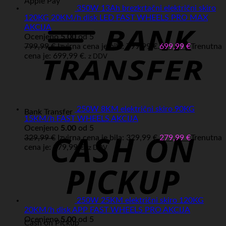
Apple Pay
350W 13Ah brezkrtačni električni skiro
120KG 20KM/h disk LED FAST WHEELS PRO MAX
AKCIJA
Ocenjeno
5.00
od 5
799,99
€
Izvirna cena je bila: 799,99 €.
699,99
€
Trenutna
cena je: 699,99 €.
z DDV
250W 8KM električni skiro 90KG
Bank Transfer
15KM/h FAST WHEELS AKCIJA
Ocenjeno
5.00
od 5
329,99
€
Izvirna cena je bila: 329,99 €.
279,99
€
Trenutna
cena je: 279,99 €.
z DDV
250W 25KM električni skiro 120KG
20KM/h disk APP FAST WHEELS PRO AKCIJA
Ocenjeno
5.00
od 5
Cash on Pickup