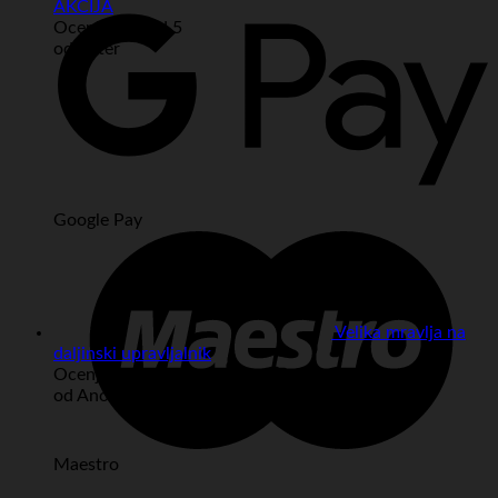
AKCIJA
Ocenjeno
5
od 5
od Peter
Google Pay
Velika mravlja na
daljinski upravljalnik
Ocenjeno
5
od 5
od Anonimno
Maestro