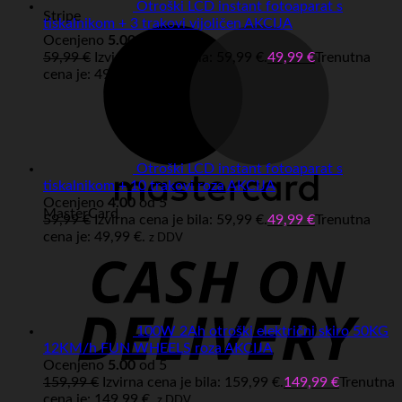
Otroški LCD instant fotoaparat s
Stripe
tiskalnikom + 3 trakovi vijoličen AKCIJA
Ocenjeno
5.00
od 5
59,99
€
Izvirna cena je bila: 59,99 €.
49,99
€
Trenutna
cena je: 49,99 €.
z DDV
Otroški LCD instant fotoaparat s
tiskalnikom + 10 trakovi roza AKCIJA
Ocenjeno
4.00
od 5
MasterCard
59,99
€
Izvirna cena je bila: 59,99 €.
49,99
€
Trenutna
cena je: 49,99 €.
z DDV
100W 2Ah otroški električni skiro 50KG
12KM/h FUN WHEELS roza AKCIJA
Ocenjeno
5.00
od 5
159,99
€
Izvirna cena je bila: 159,99 €.
149,99
€
Trenutna
cena je: 149,99 €.
z DDV