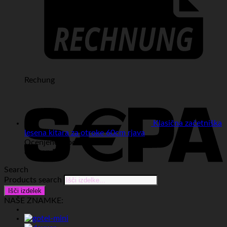
Rechung
Klasična začetniška
lesena kitara za otroke 60cm rjava
Ocenjeno
4
od 5
od Ivan B.
Search
Products search
Išči izdelek
Sepa
NAŠE ZNAMKE: