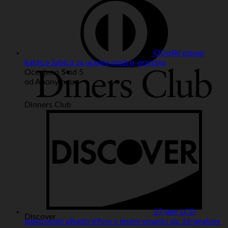
Otroški pisoar
kahlica žabica za učenje modro-oranžna
Ocenjeno
5
od 5
od Anonymous
Dinners Club
27 iger LCD
Discover
elektronski pikado 69cm v leseni omarici do 16 igralcev