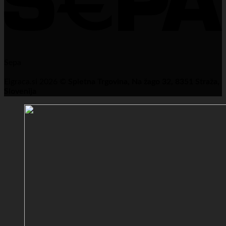
Sepa
Eigraca.si 2026 ©
Spletna Trgovina, Na žago 32, 8351 Straža,
Slovenija