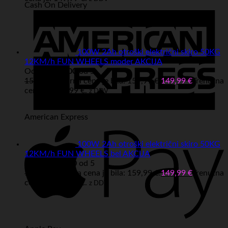
Cash On Delivery
100W 2Ah otroški električni skiro 50KG
12KM/h FUN WHEELS moder AKCIJA
Ocenjeno
5.00
od 5
159,99
€
Izvirna cena je bila: 159,99 €.
149,99
€
Trenutna
cena je: 149,99 €.
z DDV
American Express
100W 2Ah otroški električni skiro 50KG
12KM/h FUN WHEELS bel AKCIJA
Ocenjeno
5.00
od 5
159,99
€
Izvirna cena je bila: 159,99 €.
149,99
€
Trenutna
cena je: 149,99 €.
z DDV