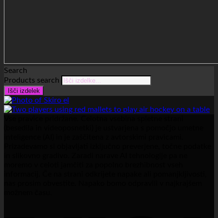
Search
Products search
Išči izdelek
Vse pravice pridržane. Celotna vsebina spletne strani
(besedila in videoposnetki) je ustvarjena s pomočjo umetne
inteligence (AI) in je zaščitena z avtorskimi pravicami.
Prizadevamo si objavljati izključno preverjene, točne podatke
in slikovno gradivo. Zaradi narave AI tehnologije pa ne
moremo v celoti jamčiti za popolno brezhibnost vseh
informacij. Če na strani odkrijete napake ali pomanjkljivosti,
nas prosim obvestite. Napako bomo odpravili v najkrajšem
možnem času.