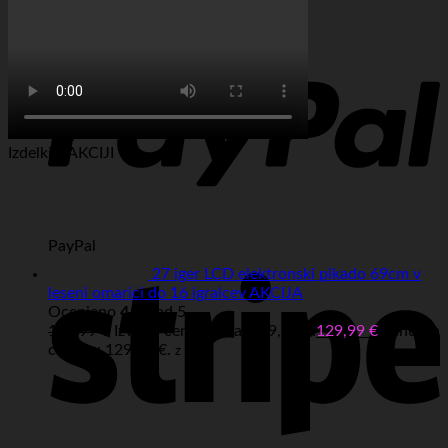
Visa
Izdelki v AKCIJI
PayPal
27 iger LCD elektronski pikado 69cm v
leseni omarici do 16 igralcev AKCIJA
Ocenjeno
4.67
od 5
149,99
€
Izvirna cena je bila: 149,99 €.
129,99
€
Trenutna
cena je: 129,99 €.
z DDV