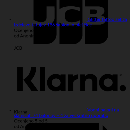
Glitter tattoo set za
izdelavo tatujev 186 šablon in bleščice
Ocenjeno
5
od 5
od Anonimno
JCB
Vodni baloni na
Klarna
slamicah 74 balonov + 4 za večkratno uporabo
Ocenjeno
5
od 5
od Anonimno