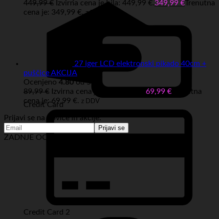
449,99
€
Izvirna cena je bila: 449,99 €.
349,99
€
Trenutna
cena je: 349,99 €.
z DDV
27 iger LCD elektronski pikado 40cm +
puščice AKCIJA
Ocenjeno
4.80
od 5
89,99
€
Izvirna cena je bila: 89,99 €.
69,99
€
Trenutna
cena je: 69,99 €.
z DDV
Credit Card
Prijavi se na novice in akcije:
ZADNJE OCENE IZDELKOV:
Credit Card 2