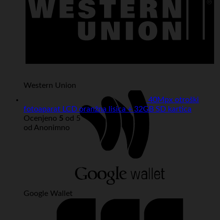
Western Union
40Mpx otroški
fotoaparat LCD oranžna lisica + 32GB SD kartica
Ocenjeno
5
od 5
od Anonimno
Google Wallet