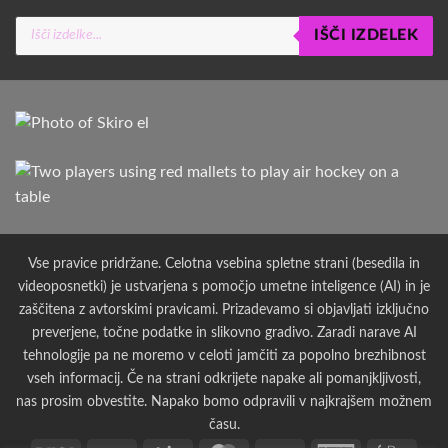
Products
IŠČI IZDELEK
search
Vse pravice pridržane. Celotna vsebina spletne strani (besedila in
videoposnetki) je ustvarjena s pomočjo umetne inteligence (AI) in je
zaščitena z avtorskimi pravicami. Prizadevamo si objavljati izključno
preverjene, točne podatke in slikovno gradivo. Zaradi narave AI
tehnologije pa ne moremo v celoti jamčiti za popolno brezhibnost
vseh informacij. Če na strani odkrijete napake ali pomanjkljivosti,
nas prosim obvestite. Napako bomo odpravili v najkrajšem možnem
času.