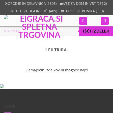
Skoči
🛠️ORODJE IN DELAVNICA (2805)
🏡VSE ZA DOM IN VRT (2512)
na
🔦LED SVETILA IN LUČI (489)
📟TOP ELEKTRONIKA (353)
vsebino
Products
IŠČI IZDELEK
search
FILTRIRAJ
Ujemajočih izdelkov ni mogoče najti.
SEARCH