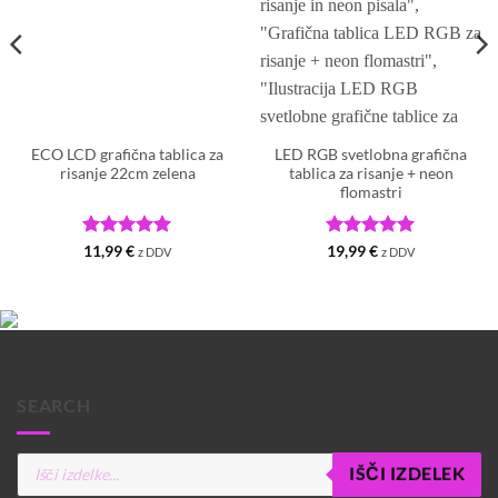
ECO LCD grafična tablica za
LED RGB svetlobna grafična
risanje 22cm zelena
tablica za risanje + neon
flomastri
Ocenjeno
5
Ocenjeno
5
11,99
€
19,99
€
z DDV
z DDV
od 5
od 5
SEARCH
Products
IŠČI IZDELEK
search