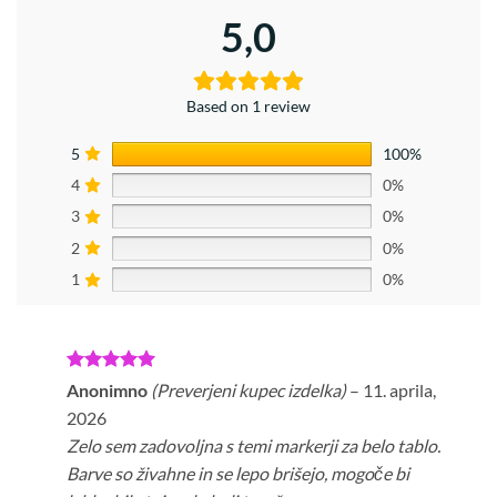
5,0
Based on 1 review
5
100%
4
0%
3
0%
2
0%
1
0%
Ocenjeno
5
Anonimno
(Preverjeni kupec izdelka)
–
11. aprila,
od 5
2026
Zelo sem zadovoljna s temi markerji za belo tablo.
Barve so živahne in se lepo brišejo, mogoče bi