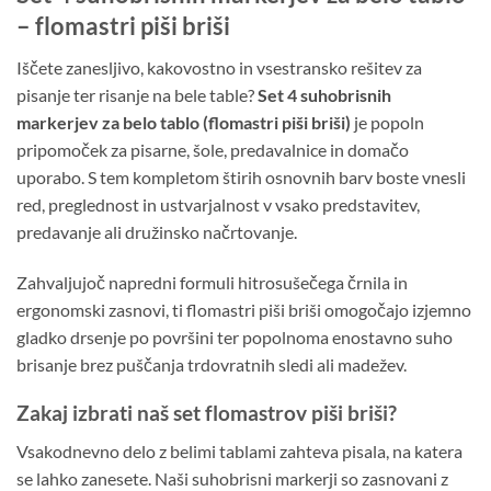
– flomastri piši briši
Iščete zanesljivo, kakovostno in vsestransko rešitev za
pisanje ter risanje na bele table?
Set 4 suhobrisnih
markerjev za belo tablo (flomastri piši briši)
je popoln
pripomoček za pisarne, šole, predavalnice in domačo
uporabo. S tem kompletom štirih osnovnih barv boste vnesli
red, preglednost in ustvarjalnost v vsako predstavitev,
predavanje ali družinsko načrtovanje.
Zahvaljujoč napredni formuli hitrosušečega črnila in
ergonomski zasnovi, ti flomastri piši briši omogočajo izjemno
gladko drsenje po površini ter popolnoma enostavno suho
brisanje brez puščanja trdovratnih sledi ali madežev.
Zakaj izbrati naš set flomastrov piši briši?
Vsakodnevno delo z belimi tablami zahteva pisala, na katera
se lahko zanesete. Naši suhobrisni markerji so zasnovani z