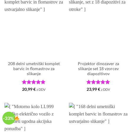
208 delni umetniški komplet
Projektor dinozaver za
barvic in flomastrov za
slikanje set 18 vzorcev
slikanje
diapozitivov
Ocenjeno
5
Ocenjeno
5
20,99
€
23,99
€
z DDV
z DDV
od 5
od 5
-33%