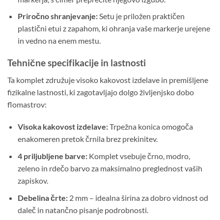
Priročno shranjevanje:
Setu je priložen praktičen
plastični etui z zapahom, ki ohranja vaše markerje urejene
in vedno na enem mestu.
Tehnične specifikacije in lastnosti
Ta komplet združuje visoko kakovost izdelave in premišljene
fizikalne lastnosti, ki zagotavljajo dolgo življenjsko dobo
flomastrov:
Visoka kakovost izdelave:
Trpežna konica omogoča
enakomeren pretok črnila brez prekinitev.
4 priljubljene barve:
Komplet vsebuje črno, modro,
zeleno in rdečo barvo za maksimalno preglednost vaših
zapiskov.
Debelina črte:
2 mm – idealna širina za dobro vidnost od
daleč in natančno pisanje podrobnosti.