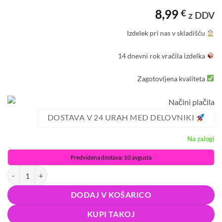
Ocenjeno z
1
8,99
€
5
od 5 na
z DDV
podlagi
ocene
Izdelek pri nas v skladišču
stranke
14 dnevni rok vračila izdelka
Zagotovljena kvaliteta
DOSTAVA V 24 URAH MED DELOVNIKI
Na zalogi
Predvidena dostava: 10 avgusta
Set 4 suhobrisnih markerjev za belo tablo - flomastri piši briši količin
DODAJ V KOŠARICO
KUPI TAKOJ