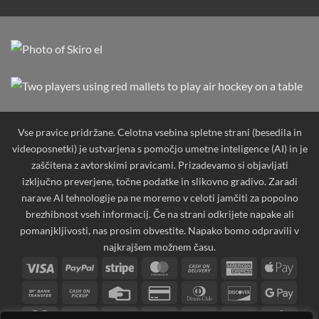
Vse pravice pridržane. Celotna vsebina spletne strani (besedila in
videoposnetki) je ustvarjena s pomočjo umetne inteligence (AI) in je
zaščitena z avtorskimi pravicami. Prizadevamo si objavljati
izključno preverjene, točne podatke in slikovno gradivo. Zaradi
narave AI tehnologije pa ne moremo v celoti jamčiti za popolno
brezhibnost vseh informacij. Če na strani odkrijete napake ali
pomanjkljivosti, nas prosim obvestite. Napako bomo odpravili v
najkrajšem možnem času.
Visa
PayPal
Stripe
MasterCard
Cash
American
Apple
On
Express
Pay
Bank
Cash
Credit
Credit
Dinners
Discover
Googl
Delivery
Transfer
on
Card
Card
Club
Pay
Maestro
MasterCard
PayPal
Visa
Visa
Western
Googl