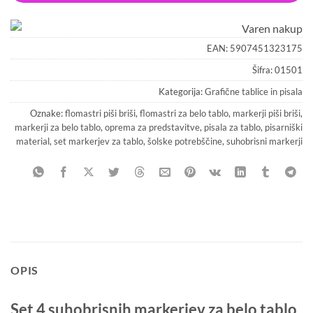
EAN:
5907451323175
Šifra:
01501
Kategorija:
Grafične tablice in pisala
Oznake:
flomastri piši briši
,
flomastri za belo tablo
,
markerji piši briši
,
markerji za belo tablo
,
oprema za predstavitve
,
pisala za tablo
,
pisarniški
material
,
set markerjev za tablo
,
šolske potrebščine
,
suhobrisni markerji
OPIS
Set 4 suhobrisnih markerjev za belo tablo