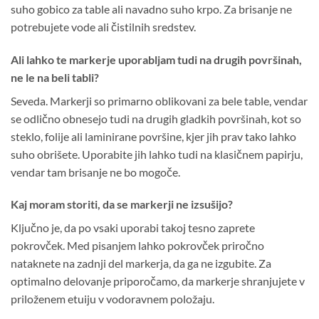
suho gobico za table ali navadno suho krpo. Za brisanje ne
potrebujete vode ali čistilnih sredstev.
Ali lahko te markerje uporabljam tudi na drugih površinah,
ne le na beli tabli?
Seveda. Markerji so primarno oblikovani za bele table, vendar
se odlično obnesejo tudi na drugih gladkih površinah, kot so
steklo, folije ali laminirane površine, kjer jih prav tako lahko
suho obrišete. Uporabite jih lahko tudi na klasičnem papirju,
vendar tam brisanje ne bo mogoče.
Kaj moram storiti, da se markerji ne izsušijo?
Ključno je, da po vsaki uporabi takoj tesno zaprete
pokrovček. Med pisanjem lahko pokrovček priročno
nataknete na zadnji del markerja, da ga ne izgubite. Za
optimalno delovanje priporočamo, da markerje shranjujete v
priloženem etuiju v vodoravnem položaju.