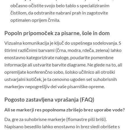
občasno očistite svojo belo tablo s specializiranim
čistilom, da odstranite nabrani prah in zagotovite
optimalen oprijem črnila.
Popoln pripomoček za pisarne, šole in dom
Vizualna komunikacija je ključ do uspešnega sodelovanja. S
štirimi različnimi barvami (črna, modra, rdeča, zelena) lahko
enostavno kategorizirate naloge, poudarite pomembne
informacije ali ustvarite barvite diagrame. Ne glede na to, ali
opremljate konferenčno sobo, šolsko učilnico ali otroški
ustvarjalni kotiček, je ta cenovno ugoden set suhobrisnih
markerjev nepogrešljiv del vaše pisarniške opreme.
Pogosto zastavljena vprašanja (FAQ)
Ali se markerji res popolnoma zbrišejo brez uporabe vode?
Da, gre za suhobrisne markerje (flomastre piši briši).
Napisano besedilo lahko enostavno in brez sledi obrišete s