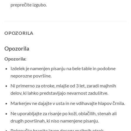
preprečite izgubo.
OPOZORILA
Opozorila
Opozorila:
Izdelek je namenjen pisanju na bele table in podobne
neporozne površine.
Ni primerno za otroke, mlajše od 3 let, zaradi majhnih
delov, ki lahko predstavljajo nevarnost zadušitve.
Markerjev ne dajajte v usta in ne vdihavajte hlapov črnila.
Ne uporabljajte za risanje po koži, oblačilih, stenah ali
drugih površinah, ki niso namenjene pisanju.
Pokrovčke hranite izven dosega majhnih otrok.