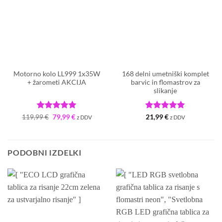
Motorno kolo LL999 1x35W
168 delni umetniški komplet
+ žarometi AKCIJA
barvic in flomastrov za
slikanje
Ocenjeno
Izvirna
5
Trenutna
Ocenjeno
5
119,99
€
79,99
€
21,99
€
z DDV
z DDV
cena
cena
od 5
od 5
je
je:
bila:
79,99 €.
119,99 €.
PODOBNI IZDELKI