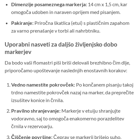
Dimenzije posameznega markerja:
14 cm x 1,5 cm, kar
omogoča udoben in naraven oprijem med pisanjem.
Pakiranje:
Priročna škatlica (etui) s plastičnim zapahom
za varno prenašanje v torbi ali nahrbtniku.
Uporabni nasveti za daljšo življenjsko dobo
markerjev
Da bodo vaši flomastri piši briši delovali brezhibno čim dlje,
priporočamo upoštevanje naslednjih enostavnih korakov:
Vedno namestite pokrovček:
Po končanem pisanju takoj
trdno namestite pokrovček nazaj na marker, da preprečite
izsušitev konice in črnila.
Pravilno shranjevanje:
Markerje v etuiju shranjujte
vodoravno, saj to omogoča enakomerno porazdelitev
črnila v rezervoarju.
Čiščenje površine:
Čeprav se markerji brišejo suho,