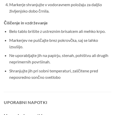
Markerje shranjujte v vodoravnem položaju za daljšo
življenjsko dobo črnila.
Čiščenje in vzdrževanje
Belo tablo brišite z ustreznim brisalcem ali mehko krpo.
Markerjev ne puščajte brez pokrovčka, saj se lahko
izsušijo.
Ne uporabljajte jih na papirju, stenah, pohištvu ali drugih
neprimernih površinah.
Shranjujte jih pri sobni temperaturi, zaščitene pred
neposredno sončno svetlobo
UPORABNI NAPOTKI