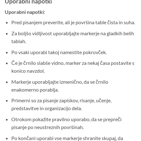
Uporabni napotki
Uporabni napotki:
Pred pisanjem preverite, ali je površina table čista in suha.
Za boljšo vidljivost uporabljajte markerje na gladkih belih
tablah.
Po vsaki uporabi takoj namestite pokrovček.
Če je črnilo slabše vidno, marker za nekaj časa postavite s
konico navzdol.
Markerje uporabljajte izmenično, da se črnilo
enakomerno porablja.
Primerni so za pisanje zapiskov, risanje, učenje,
predstavitve in organizacijo dela.
Otrokom pokažite pravilno uporabo, da se prepreči
pisanje po neustreznih površinah.
Po končani uporabi vse markerje shranite skupaj, da