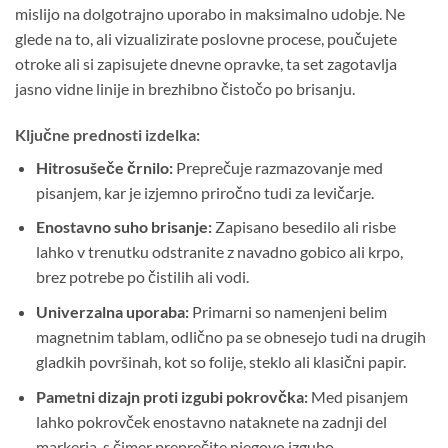
mislijo na dolgotrajno uporabo in maksimalno udobje. Ne
glede na to, ali vizualizirate poslovne procese, poučujete
otroke ali si zapisujete dnevne opravke, ta set zagotavlja
jasno vidne linije in brezhibno čistočo po brisanju.
Ključne prednosti izdelka:
Hitrosušeče črnilo:
Preprečuje razmazovanje med
pisanjem, kar je izjemno priročno tudi za levičarje.
Enostavno suho brisanje:
Zapisano besedilo ali risbe
lahko v trenutku odstranite z navadno gobico ali krpo,
brez potrebe po čistilih ali vodi.
Univerzalna uporaba:
Primarni so namenjeni belim
magnetnim tablam, odlično pa se obnesejo tudi na drugih
gladkih površinah, kot so folije, steklo ali klasični papir.
Pametni dizajn proti izgubi pokrovčka:
Med pisanjem
lahko pokrovček enostavno nataknete na zadnji del
markerja, s čimer preprečite njegovo izgubo.