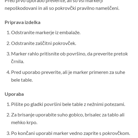
Pred prvo uporabo preverite, ali so vsi markerji
nepoškodovani in ali so pokrovčki pravilno nameščeni.
Priprava izdelka
Odstranite markerje iz embalaže.
Odstranite zaščitni pokrovček.
Marker rahlo pritisnite ob površino, da preverite pretok
črnila.
Pred uporabo preverite, ali je marker primeren za suhe
bele table.
Uporaba
Pišite po gladki površini bele table z nežnimi potezami.
Za brisanje uporabite suho gobico, brisalec za tablo ali
mehko krpo.
Po končani uporabi marker vedno zaprite s pokrovčkom.