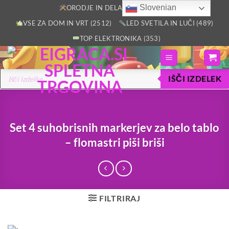
Skoči
Slovenian
ORODJE IN DELAVNICA (2805)
na
VSE ZA DOM IN VRT (2512)
LED SVETILA IN LUČI (489)
vsebino
TOP ELEKTRONIKA (353)
Products
IŠČI IZDELEK
search
Set 4 suhobrisnih markerjev za belo tablo
– flomastri piši briši
FILTRIRAJ