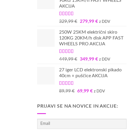
90KG 15KM/h FAST WHEELS
bila:
699,99 €.
AKCIJA
799,99 €.
Ocenjeno
Izvirna
Trenutna
329,99
€
279,99
€
z DDV
5.00
od 5
cena
cena
250W 25KM električni skiro
je
je:
120KG 20KM/h disk APP FAST
bila:
279,99 €.
WHEELS PRO AKCIJA
329,99 €.
Ocenjeno
Izvirna
Trenutna
449,99
€
349,99
€
z DDV
5.00
od 5
cena
cena
27 iger LCD elektronski pikado
je
je:
40cm + puščice AKCIJA
bila:
349,99 €.
449,99 €.
Ocenjeno
Izvirna
Trenutna
89,99
€
69,99
€
z DDV
4.80
od 5
cena
cena
je
je:
PRIJAVI SE NA NOVICE IN AKCIJE:
bila:
69,99 €.
89,99 €.