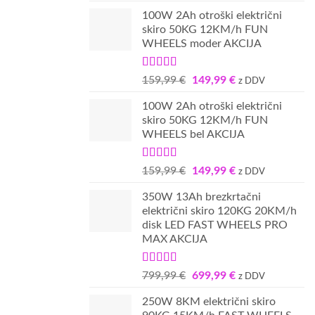
cena
cena
100W 2Ah otroški električni
je
je:
skiro 50KG 12KM/h FUN
bila:
149,99 €.
WHEELS moder AKCIJA
159,99 €.
Ocenjeno
Izvirna
Trenutna
159,99
€
149,99
€
z DDV
5.00
od 5
cena
cena
100W 2Ah otroški električni
je
je:
skiro 50KG 12KM/h FUN
bila:
149,99 €.
WHEELS bel AKCIJA
159,99 €.
Ocenjeno
Izvirna
Trenutna
159,99
€
149,99
€
z DDV
5.00
od 5
cena
cena
350W 13Ah brezkrtačni
je
je:
električni skiro 120KG 20KM/h
bila:
149,99 €.
disk LED FAST WHEELS PRO
159,99 €.
MAX AKCIJA
Ocenjeno
Izvirna
Trenutna
799,99
€
699,99
€
z DDV
5.00
od 5
cena
cena
250W 8KM električni skiro
je
je: