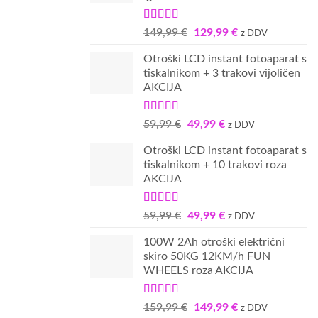
Ocenjeno
Izvirna
Trenutna
149,99
€
129,99
€
z DDV
4.67
od 5
cena
cena
Otroški LCD instant fotoaparat s
je
je:
tiskalnikom + 3 trakovi vijoličen
bila:
129,99 €.
AKCIJA
149,99 €.
Ocenjeno
Izvirna
Trenutna
59,99
€
49,99
€
z DDV
5.00
od 5
cena
cena
Otroški LCD instant fotoaparat s
je
je:
tiskalnikom + 10 trakovi roza
bila:
49,99 €.
AKCIJA
59,99 €.
Ocenjeno
Izvirna
Trenutna
59,99
€
49,99
€
z DDV
4.00
od 5
cena
cena
100W 2Ah otroški električni
je
je:
skiro 50KG 12KM/h FUN
bila:
49,99 €.
WHEELS roza AKCIJA
59,99 €.
Ocenjeno
Izvirna
Trenutna
159,99
€
149,99
€
z DDV
5.00
od 5