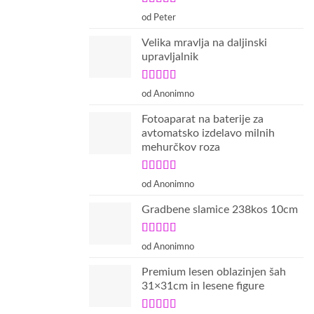
Ocenjeno
5
od Peter
od 5
Velika mravlja na daljinski
upravljalnik
Ocenjeno
5
od Anonimno
od 5
Fotoaparat na baterije za
avtomatsko izdelavo milnih
mehurčkov roza
Ocenjeno
5
od Anonimno
od 5
Gradbene slamice 238kos 10cm
Ocenjeno
5
od Anonimno
od 5
Premium lesen oblazinjen šah
31×31cm in lesene figure