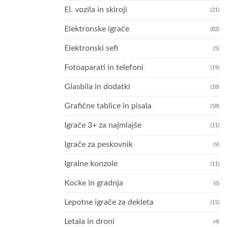
El. vozila in skiroji
(21)
Elektronske igrače
(82)
Elektronski sefi
(5)
Fotoaparati in telefoni
(19)
Glasbila in dodatki
(18)
Grafične tablice in pisala
(58)
Igrače 3+ za najmlajše
(11)
Igrače za peskovnik
(9)
Igralne konzole
(11)
Kocke in gradnja
(6)
Lepotne igrače za dekleta
(15)
Letala in droni
(4)