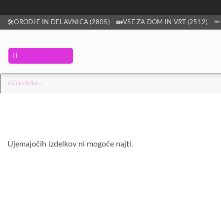
Skoči
🛠️ORODJE IN DELAVNICA (2805)
🏡VSE ZA DOM IN VRT (2512)
🔦
na
vsebino
GLAVNI MENI
Products
search
Ujemajočih izdelkov ni mogoče najti.