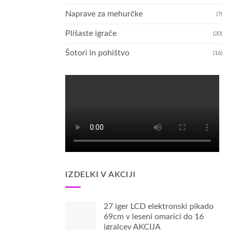
Naprave za mehurčke
(7)
Plišaste igrače
(20)
Šotori in pohištvo
(16)
IZDELKI V AKCIJI
27 iger LCD elektronski pikado
69cm v leseni omarici do 16
igralcev AKCIJA