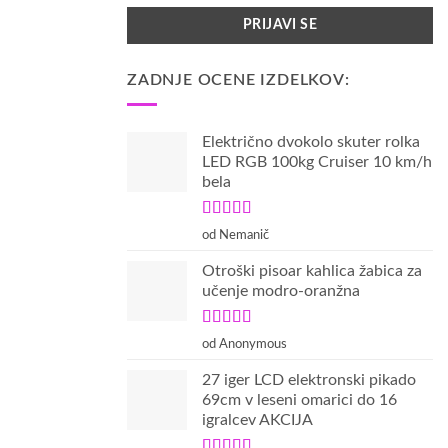
ZADNJE OCENE IZDELKOV:
Električno dvokolo skuter rolka
LED RGB 100kg Cruiser 10 km/h
bela
Ocenjeno
5
od Nemanič
od 5
Otroški pisoar kahlica žabica za
učenje modro-oranžna
Ocenjeno
5
od Anonymous
od 5
27 iger LCD elektronski pikado
69cm v leseni omarici do 16
igralcev AKCIJA