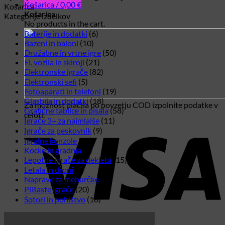
Košarica /
0,00
€
Košarica
Košarica
Kategorije izdelkov
No products in the cart.
Baterije in dodatki
(6)
Bazeni in baloni
(10)
Družabne in vrtne igre
(50)
El. vozila in skiroji
(21)
Elektronske igrače
(82)
Elektronski sefi
(5)
Fotoaparati in telefoni
(19)
Glasbila in dodatki
(18)
Za možnost plačila po povzetju COD izpolnite podatke v
Grafične tablice in pisala
(58)
celoti.
Igrače 3+ za najmlajše
(11)
V
Igrače za peskovnik
(9)
Igralne konzole
(11)
Kocke in gradnja
(6)
Lepotne igrače za dekleta
(15)
Letala in droni
(4)
Naprave za mehurčke
(7)
Plišaste igrače
(20)
Šotori in pohištvo
(16)
P