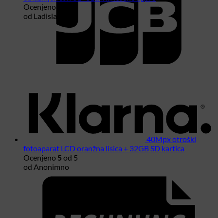
Ocenjeno
5
od 5
od Ladislav
K
40Mpx otroški
fotoaparat LCD oranžna lisica + 32GB SD kartica
Ocenjeno
5
od 5
od Anonimno
R