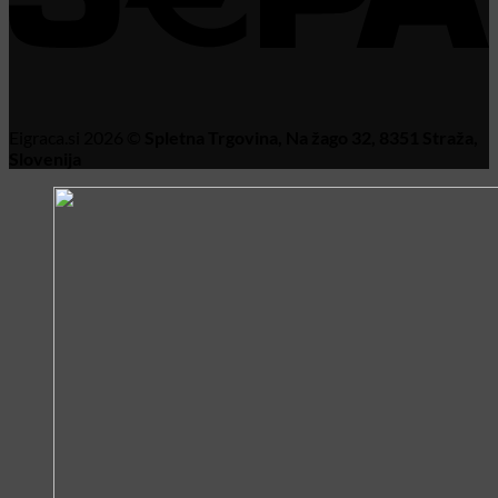
Eigraca.si 2026 ©
Spletna Trgovina, Na žago 32, 8351 Straža,
Slovenija