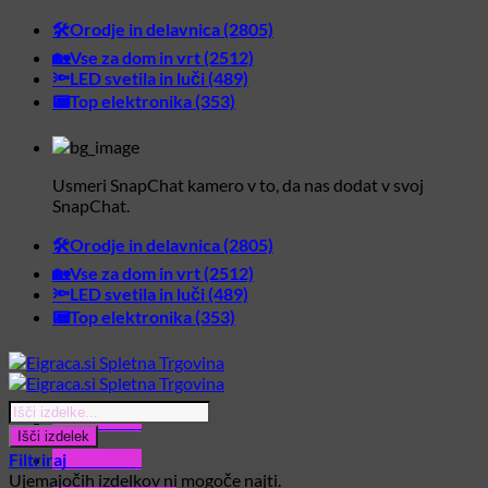
Skoči
🛠️Orodje in delavnica (2805)
na
🏡Vse za dom in vrt (2512)
vsebino
🔦LED svetila in luči (489)
📟Top elektronika (353)
Usmeri SnapChat kamero v to, da nas dodat v svoj
SnapChat.
🛠️Orodje in delavnica (2805)
🏡Vse za dom in vrt (2512)
🔦LED svetila in luči (489)
📟Top elektronika (353)
Products
Glavni meni
search
Išči izdelek
Filtriraj
Glavni meni
Ujemajočih izdelkov ni mogoče najti.