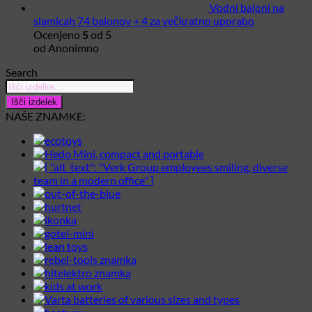
Vodni baloni na
slamicah 74 balonov + 4 za večkratno uporabo
Ocenjeno
5
od 5
od Anonimno
Search
Products
search
Išči izdelek
NAŠE ZNAMKE: