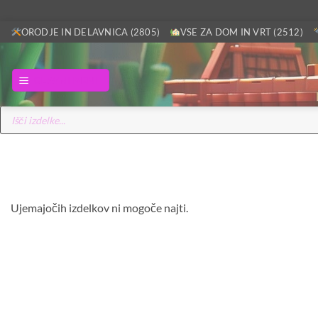
Skoči
ORODJE IN DELAVNICA (2805)
VSE ZA DOM IN VRT (2512)
na
vsebino
GLAVNI MENI
Products
search
Ujemajočih izdelkov ni mogoče najti.