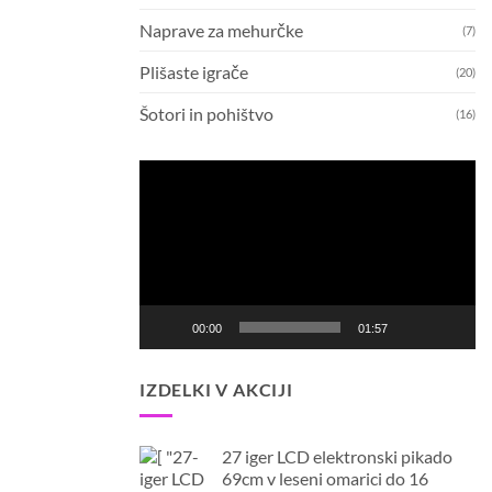
Naprave za mehurčke
(7)
Plišaste igrače
(20)
Šotori in pohištvo
(16)
Predvajalnik
videa
00:00
01:57
IZDELKI V AKCIJI
27 iger LCD elektronski pikado
69cm v leseni omarici do 16