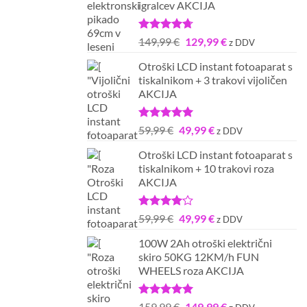
igralcev AKCIJA
Ocenjeno
Izvirna
Trenutna
149,99
€
129,99
€
z DDV
4.67
od 5
cena
cena
Otroški LCD instant fotoaparat s
je
je:
tiskalnikom + 3 trakovi vijoličen
bila:
129,99 €.
AKCIJA
149,99 €.
Ocenjeno
Izvirna
Trenutna
59,99
€
49,99
€
z DDV
5.00
od 5
cena
cena
Otroški LCD instant fotoaparat s
je
je:
tiskalnikom + 10 trakovi roza
bila:
49,99 €.
AKCIJA
59,99 €.
Ocenjeno
Izvirna
Trenutna
59,99
€
49,99
€
z DDV
4.00
od
cena
cena
5
100W 2Ah otroški električni
je
je:
skiro 50KG 12KM/h FUN
bila:
49,99 €.
WHEELS roza AKCIJA
59,99 €.
Ocenjeno
Izvirna
Trenutna
159,99
€
149,99
€