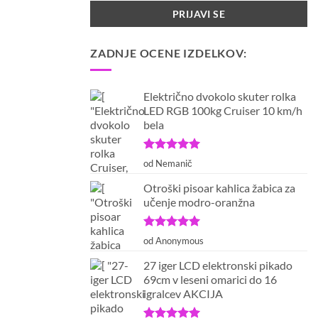
ZADNJE OCENE IZDELKOV:
Električno dvokolo skuter rolka
LED RGB 100kg Cruiser 10 km/h
bela
Ocenjeno
5
od Nemanič
od 5
Otroški pisoar kahlica žabica za
učenje modro-oranžna
Ocenjeno
5
od Anonymous
od 5
27 iger LCD elektronski pikado
69cm v leseni omarici do 16
igralcev AKCIJA