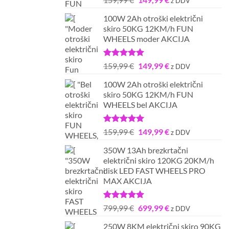
z DDV
5.00
od 5
cena
cena
100W 2Ah otroški električni
je
je:
skiro 50KG 12KM/h FUN
bila:
149,99 €.
WHEELS moder AKCIJA
159,99 €.
Ocenjeno
Izvirna
Trenutna
159,99
€
149,99
€
z DDV
5.00
od 5
cena
cena
100W 2Ah otroški električni
je
je:
skiro 50KG 12KM/h FUN
bila:
149,99 €.
WHEELS bel AKCIJA
159,99 €.
Ocenjeno
Izvirna
Trenutna
159,99
€
149,99
€
z DDV
5.00
od 5
cena
cena
350W 13Ah brezkrtačni
je
je:
električni skiro 120KG 20KM/h
bila:
149,99 €.
disk LED FAST WHEELS PRO
159,99 €.
MAX AKCIJA
Ocenjeno
Izvirna
Trenutna
799,99
€
699,99
€
z DDV
5.00
od 5
cena
cena
250W 8KM električni skiro 90KG
je
je: