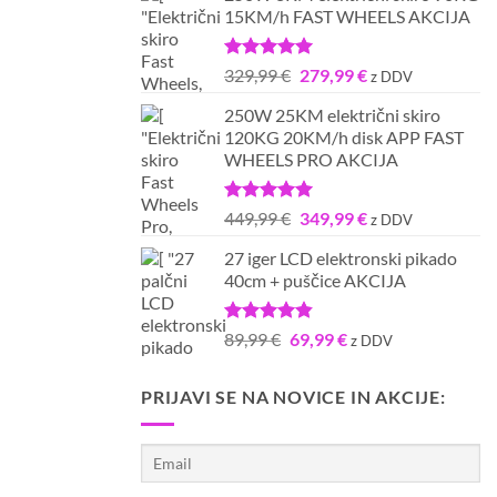
15KM/h FAST WHEELS AKCIJA
bila:
699,99 €.
799,99 €.
Ocenjeno
Izvirna
Trenutna
329,99
€
279,99
€
z DDV
5.00
od 5
cena
cena
250W 25KM električni skiro
je
je:
120KG 20KM/h disk APP FAST
bila:
279,99 €.
WHEELS PRO AKCIJA
329,99 €.
Ocenjeno
Izvirna
Trenutna
449,99
€
349,99
€
z DDV
5.00
od 5
cena
cena
27 iger LCD elektronski pikado
je
je:
40cm + puščice AKCIJA
bila:
349,99 €.
449,99 €.
Ocenjeno
Izvirna
Trenutna
89,99
€
69,99
€
z DDV
4.80
od 5
cena
cena
je
je:
PRIJAVI SE NA NOVICE IN AKCIJE:
bila:
69,99 €.
89,99 €.