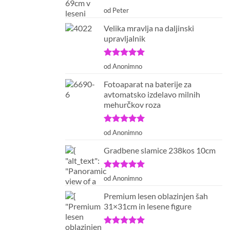
Ocenjeno
5
od Peter
od 5
Velika mravlja na daljinski
upravljalnik
Ocenjeno
5
od Anonimno
od 5
Fotoaparat na baterije za
avtomatsko izdelavo milnih
mehurčkov roza
Ocenjeno
5
od Anonimno
od 5
Gradbene slamice 238kos 10cm
Ocenjeno
5
od Anonimno
od 5
Premium lesen oblazinjen šah
31×31cm in lesene figure