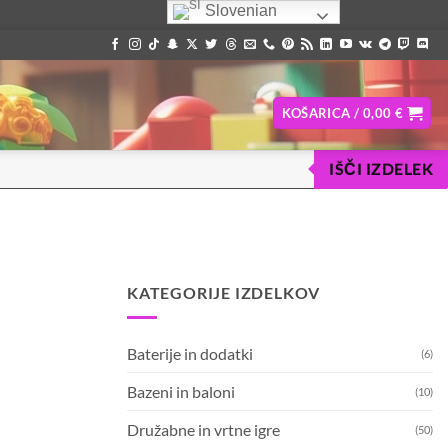
Slovenian
KOŠARICA /
0,00
€
IŠČI IZDELEK
KATEGORIJE IZDELKOV
Baterije in dodatki
(6)
Bazeni in baloni
(10)
Družabne in vrtne igre
(50)