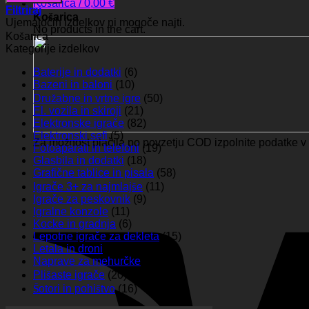
Košarica /
0,00
€
Filtriraj
Košarica
Ujemajočih izdelkov ni mogoče najti.
No products in the cart.
Košarica
Kategorije izdelkov
Baterije in dodatki
(6)
Bazeni in baloni
(10)
Družabne in vrtne igre
(50)
El. vozila in skiroji
(21)
Elektronske igrače
(82)
Elektronski sefi
(5)
Za možnost plačila po povzetju COD izpolnite podatke v c
Fotoaparati in telefoni
(19)
Glasbila in dodatki
(18)
Grafične tablice in pisala
(58)
Igrače 3+ za najmlajše
(11)
Igrače za peskovnik
(9)
Igralne konzole
(11)
Kocke in gradnja
(6)
Lepotne igrače za dekleta
(15)
Letala in droni
(4)
Naprave za mehurčke
(7)
Plišaste igrače
(20)
Šotori in pohištvo
(16)