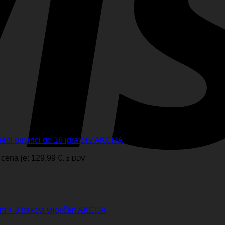
seni omarici do 16 igralcev AKCIJA
cena je: 129,99 €.
z DDV
om + 3 trakovi vijoličen AKCIJA