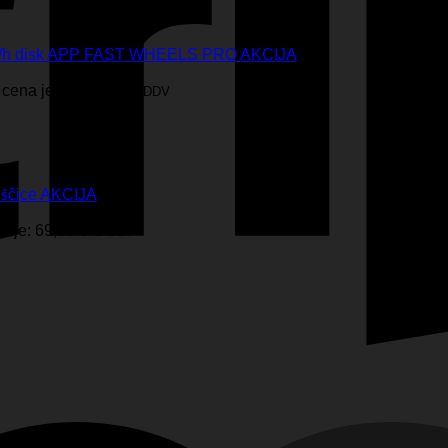
KM/h disk APP FAST WHEELS PRO AKCIJA
cena je: 349,99 €.
z DDV
uščice AKCIJA
 je: 69,99 €.
z DDV