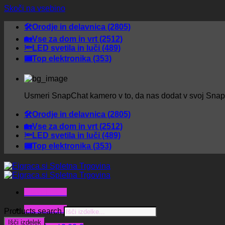
Skoči na vsebino
🛠️Orodje in delavnica (2805)
🏡Vse za dom in vrt (2512)
🔦LED svetila in luči (489)
📟Top elektronika (353)
Usmeri SnapChat kamero v to, da nas dodat v svoj Sna
🛠️Orodje in delavnica (2805)
🏡Vse za dom in vrt (2512)
🔦LED svetila in luči (489)
📟Top elektronika (353)
Glavni meni
Glavni meni
Products search
Išči izdelek