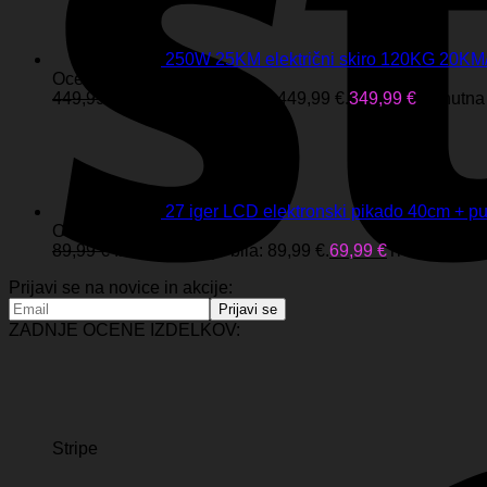
250W 25KM električni skiro 120KG 20
Ocenjeno
5.00
od 5
449,99
€
Izvirna cena je bila: 449,99 €.
349,99
€
Trenutna 
27 iger LCD elektronski pikado 40cm + p
Ocenjeno
4.80
od 5
89,99
€
Izvirna cena je bila: 89,99 €.
69,99
€
Trenutna cena
Prijavi se na novice in akcije:
ZADNJE OCENE IZDELKOV:
Stripe