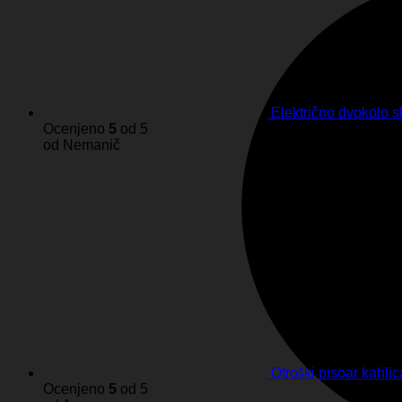
Električno dvokolo 
Ocenjeno
5
od 5
od Nemanič
Otroški pisoar kahli
Ocenjeno
5
od 5