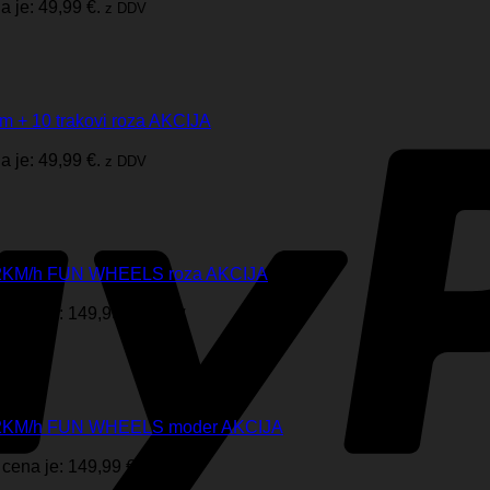
 je: 49,99 €.
z DDV
kom + 10 trakovi roza AKCIJA
 je: 49,99 €.
z DDV
G 12KM/h FUN WHEELS roza AKCIJA
cena je: 149,99 €.
z DDV
KG 12KM/h FUN WHEELS moder AKCIJA
cena je: 149,99 €.
z DDV