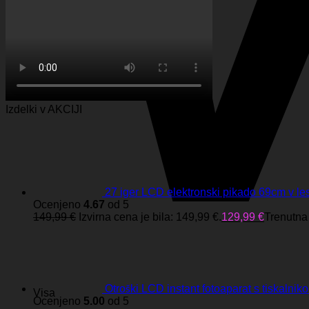
Izdelki v AKCIJI
27 iger LCD elektronski pikado 69cm v le
Ocenjeno
4.67
od 5
149,99
€
Izvirna cena je bila: 149,99 €.
129,99
€
Trenutna 
Otroški LCD instant fotoaparat s tiskalnik
Visa
Ocenjeno
5.00
od 5