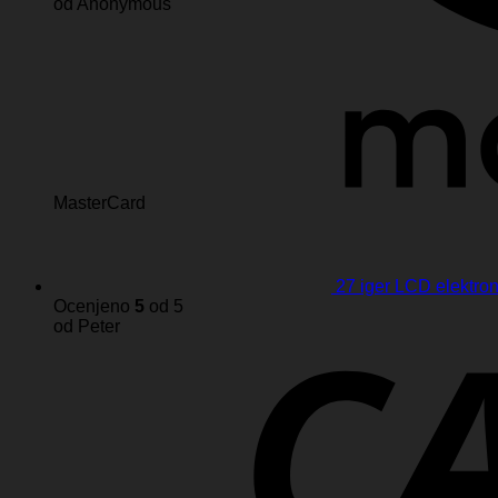
od Anonymous
MasterCard
27 iger LCD elektro
Ocenjeno
5
od 5
od Peter