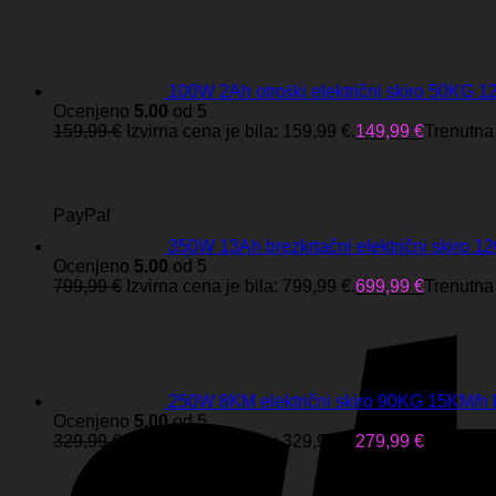
100W 2Ah otroški električni skiro 50K
Ocenjeno
5.00
od 5
159,99
€
Izvirna cena je bila: 159,99 €.
149,99
€
Trenutna 
PayPal
350W 13Ah brezkrtačni električni ski
Ocenjeno
5.00
od 5
799,99
€
Izvirna cena je bila: 799,99 €.
699,99
€
Trenutna 
250W 8KM električni skiro 90KG 15KM
Ocenjeno
5.00
od 5
329,99
€
Izvirna cena je bila: 329,99 €.
279,99
€
Trenutna 