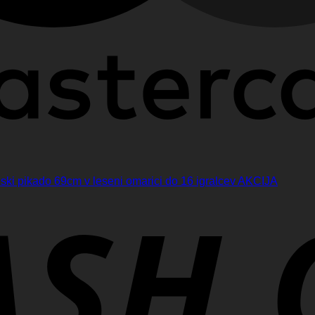
nski pikado 69cm v leseni omarici do 16 igralcev AKCIJA