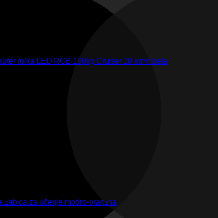
skuter rolka LED RGB 100kg Cruiser 10 km/h bela
ca žabica za učenje modro-oranžna