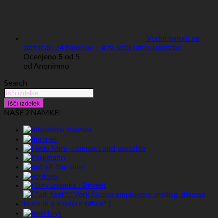
Vodni baloni na
slamicah 74 balonov + 4 za večkratno uporabo
Ocenjeno
5
od 5
od Anonimno
Search
Products
search
Išči izdelek
NAŠE ZNAMKE: