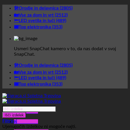
Skoči
🛠️Orodje in delavnica (2805)
na
🏡Vse za dom in vrt (2512)
vsebino
🔦LED svetila in luči (489)
📟Top elektronika (353)
Usmeri SnapChat kamero v to, da nas dodat v svoj
SnapChat.
🛠️Orodje in delavnica (2805)
🏡Vse za dom in vrt (2512)
🔦LED svetila in luči (489)
📟Top elektronika (353)
Products
Glavni meni
search
Išči izdelek
Filtriraj
Glavni meni
Ujemajočih izdelkov ni mogoče najti.