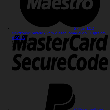
27 iger LCD
M
elektronski pikado 69cm v leseni omarici do 16 igralcev
2
AKCIJA
Ocenjeno
5
od 5
od Peter
P
2
Velika mravlja na