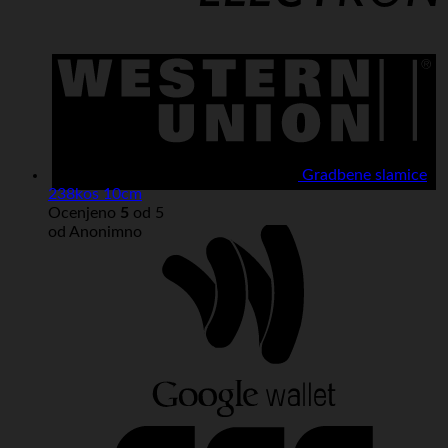
W
U
Gradbene slamice
238kos 10cm
Ocenjeno
5
od 5
od Anonimno
G
W