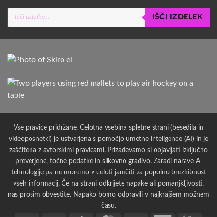
Products
IŠČI IZDELEK
search
Vse pravice pridržane. Celotna vsebina spletne strani (besedila in
videoposnetki) je ustvarjena s pomočjo umetne inteligence (AI) in je
zaščitena z avtorskimi pravicami. Prizadevamo si objavljati izključno
preverjene, točne podatke in slikovno gradivo. Zaradi narave AI
tehnologije pa ne moremo v celoti jamčiti za popolno brezhibnost
vseh informacij. Če na strani odkrijete napake ali pomanjkljivosti,
nas prosim obvestite. Napako bomo odpravili v najkrajšem možnem
času.