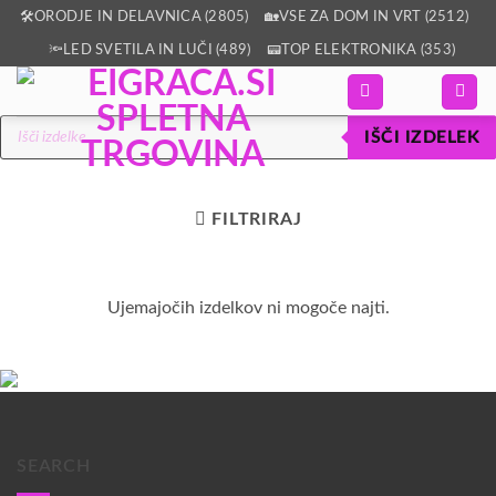
Skoči
🛠️ORODJE IN DELAVNICA (2805)
🏡VSE ZA DOM IN VRT (2512)
na
🔦LED SVETILA IN LUČI (489)
📟TOP ELEKTRONIKA (353)
vsebino
Products
IŠČI IZDELEK
search
FILTRIRAJ
Ujemajočih izdelkov ni mogoče najti.
SEARCH