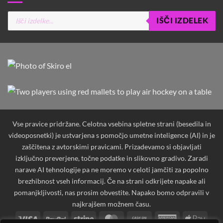
Products
IŠČI IZDELEK
search
Vse pravice pridržane. Celotna vsebina spletne strani (besedila in
videoposnetki) je ustvarjena s pomočjo umetne inteligence (AI) in je
zaščitena z avtorskimi pravicami. Prizadevamo si objavljati
izključno preverjene, točne podatke in slikovno gradivo. Zaradi
narave AI tehnologije pa ne moremo v celoti jamčiti za popolno
brezhibnost vseh informacij. Če na strani odkrijete napake ali
pomanjkljivosti, nas prosim obvestite. Napako bomo odpravili v
najkrajšem možnem času.
Visa
PayPal
Stripe
MasterCard
Cash
American
Apple