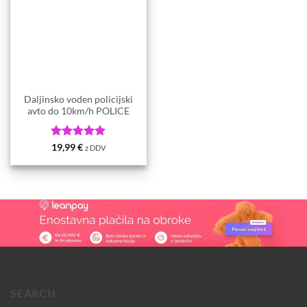
Daljinsko voden policijski
avto do 10km/h POLICE
Ocenjeno
5
19,99
€
z DDV
od 5
SEARCH