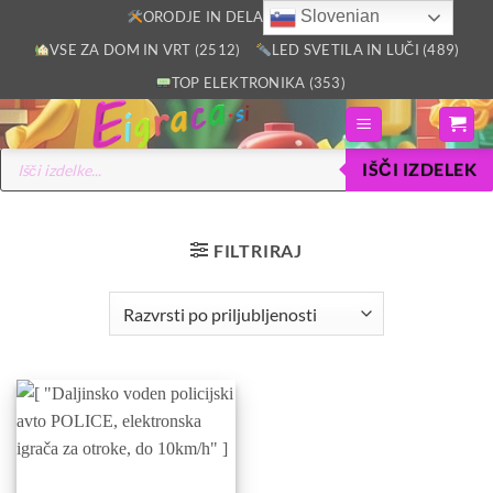
Skoči
Slovenian
ORODJE IN DELAVNICA (2805)
na
VSE ZA DOM IN VRT (2512)
LED SVETILA IN LUČI (489)
vsebino
TOP ELEKTRONIKA (353)
Products
IŠČI IZDELEK
search
FILTRIRAJ