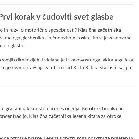
Prvi korak v čudoviti svet glasbe
ijo in razvilo motorične sposobnosti?
Klasična začetniška
ega malega glasbenika. Ta čudovita otroška kitara je zasnovana
e do glasbe.
svojih dimenzijah. Izdelana je iz kakovostnega lakiranega lesa,
 cm je ravno pravšnja za otroke od 3. do 8. leta starosti, saj jim
vna igra, ampak koristen proces učenja. Ko otrok brenka po
oncentracijo. Klasična začetniška lesena kitara za otroke
edne otroške prstke. Lesena konstrukcija poskrbi za prijeten in