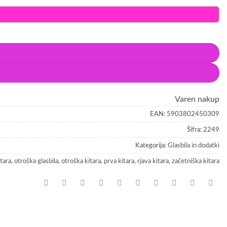
EAN:
5903802450309
Šifra:
2249
Kategorija:
Glasbila in dodatki
itara
,
otroška glasbila
,
otroška kitara
,
prva kitara
,
rjava kitara
,
začetniška kitara