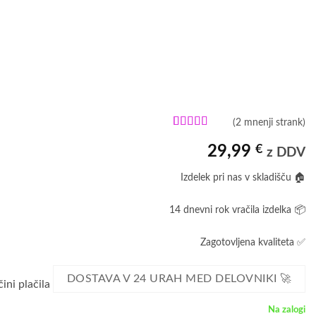
(
2
mnenji strank)
Ocenjeno z
2
4.5
od 5 na
29,99
€
z DDV
podlagi
ocene
Izdelek pri nas v skladišču 🏠
strank
14 dnevni rok vračila izdelka 📦
Zagotovljena kvaliteta ✅
DOSTAVA V 24 URAH MED DELOVNIKI 🚀
Na zalogi