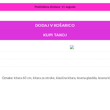
Predvidena dostava: 11 avgusta
DODAJ V KOŠARICO
KUPI TAKOJ
Oznake:
kitara 60 cm
,
kitara za otroke
,
klasična kitara
,
lesena glasbila
,
lesena k