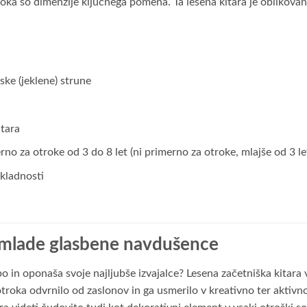
otroka so dimenzije ključnega pomena. Ta lesena kitara je oblikova
ske (jeklene) strune
tara
no za otroke od 3 do 8 let (ni primerno za otroke, mlajše od 3 le
skladnosti
 mlade glasbene navdušence
o in oponaša svoje najljubše izvajalce? Lesena začetniška kitara v r
roka odvrnilo od zaslonov in ga usmerilo v kreativno ter aktivno