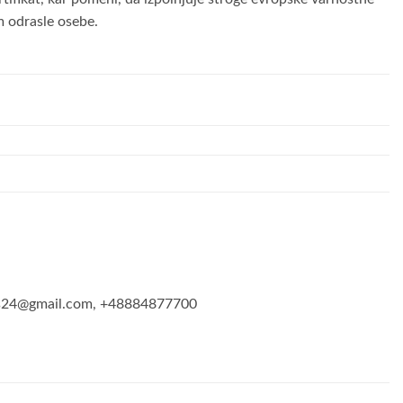
m odrasle osebe.
oys24@gmail.com, +48884877700