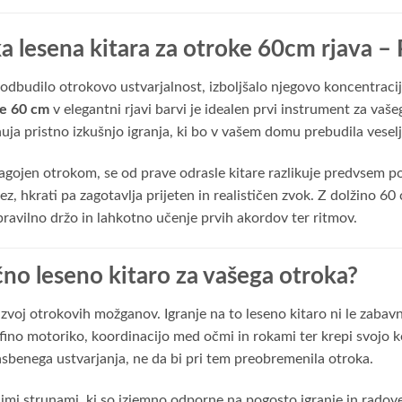
a lesena kitara za otroke 60cm rjava – 
spodbudilo otrokovo ustvarjalnost, izboljšalo njegovo koncentrac
ne 60 cm
v elegantni rjavi barvi je idealen prvi instrument za vaš
uja pristno izkušnjo igranja, ki bo v vašem domu prebudila veselj
agojen otrokom, se od prave odrasle kitare razlikuje predvsem po 
dez, hkrati pa zagotavlja prijeten in realističen zvok. Z dolžino 60
avilno držo in lahkotno učenje prvih akordov ter ritmov.
ično leseno kitaro za vašega otroka?
azvoj otrokovih možganov. Igranje na to leseno kitaro ni le zaba
 fino motoriko, koordinacijo med očmi in rokami ter krepi svojo k
asbenega ustvarjanja, ne da bi pri tem preobremenila otroka.
nimi strunami, ki so izjemno odporne na pogosto igranje in radov