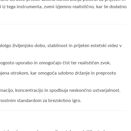
i iz tega instrumenta, zveni izjemno realistično, kar še dodatno
dolgo življenjsko dobo, stabilnost in prijeten estetski videz v
ogosto uporabo in omogočajo čist ter realističen zvok.
agojena otrokom, kar omogoča udobno držanje in preprosto
inacijo, koncentracijo in spodbuja neskončno ustvarjalnost.
arnostnim standardom za brezskrbno igro.