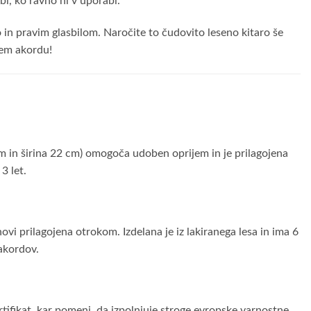
bi, ko ravno ni v uporabi.
in pravim glasbilom. Naročite to čudovito leseno kitaro še
nem akordu!
0 cm in širina 22 cm) omogoča udoben oprijem in je prilagojena
3 let.
ovi prilagojena otrokom. Izdelana je iz lakiranega lesa in ima 6
 akordov.
rtifikat, kar pomeni, da izpolnjuje stroge evropske varnostne