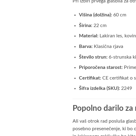
Pri izbiri prvega glasbila za 
Višina (dolžina):
60 cm
Širina:
22 cm
Material:
Lakiran les, kovin
Barva:
Klasična rjava
Število strun:
6-strunska ki
Priporočena starost:
Primer
Certifikat:
CE certifikat o 
Šifra izdelka (SKU):
2249
Popolno darilo za
Ali vaš otrok rad posluša glasb
posebno presenečenje, ki bo ot