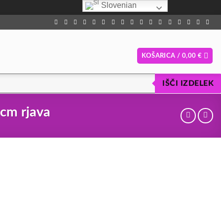
Slovenian
KOŠARICA /
0,00
€
IŠČI IZDELEK
0cm rjava