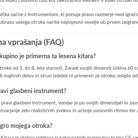
ara videti čudovito tudi kot dekorativni element v vsaki otroški so
lčka začne z instrumentom, ki ponuja pravo razmerje med igračo 
 obrazu vašega otroka nariše nepopisno veselje ob prvem zaigra
na vprašanja (FAQ)
kupino je primerna ta lesena kitara?
otroke od 3. do 8. leta starosti. Zaradi svojih dimenzij (višina 6
 majhnih delov in strun izdelek ni primeren za otroke, mlajše od 
pravi glasbeni instrument?
t pravi glasbeni instrument, vendar je po svojih dimenzijah in zasn
tvarjanje zelo realističnih zvokov in učenje osnovnih ritmov ter
a igro mojega otroka?
. Kitara je skrbno izdelana iz kakovostnih materialov in ima CE ce