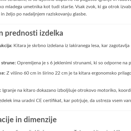
ko mladega umetnika kot tudi starše. Vsak zvok, ki ga otrok izvab
n željo po nadaljnjem raziskovanju glasbe.
in prednosti izdelka
kcija:
Kitara je skrbno izdelana iz lakiranega lesa, kar zagotavlja 
 strune:
Opremljena je s 6 jeklenimi strunami, ki so odporne na p
ke:
Z višino 60 cm in širino 22 cm je ta kitara ergonomsko pril
:
Igranje na kitaro dokazano izboljšuje otrokovo motoriko, koord
zdelek ima uradni CE certifikat, kar potrjuje, da ustreza vsem v
cije in dimenzije