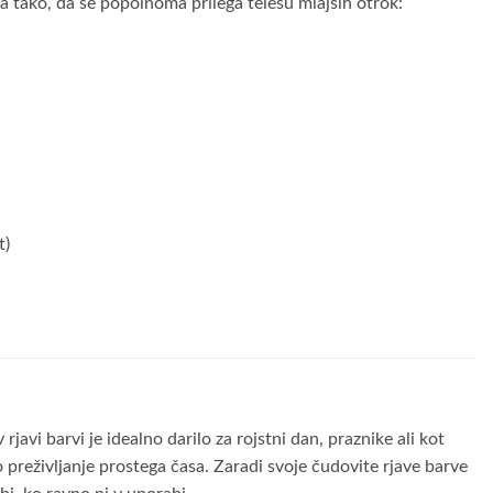
na tako, da se popolnoma prilega telesu mlajših otrok:
t)
javi barvi je idealno darilo za rojstni dan, praznike ali kot
 preživljanje prostega časa. Zaradi svoje čudovite rjave barve