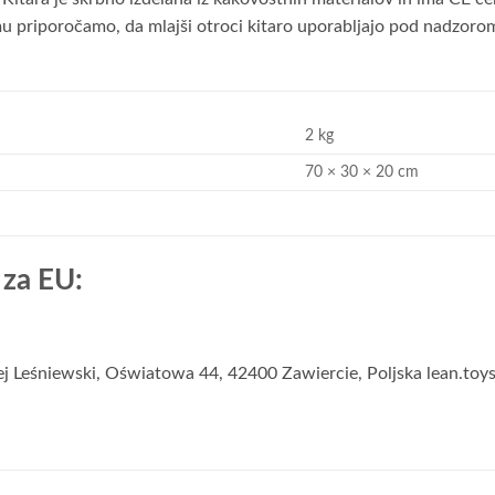
mu priporočamo, da mlajši otroci kitaro uporabljajo pod nadzoro
2 kg
70 × 30 × 20 cm
za EU:
 Leśniewski, Oświatowa 44, 42400 Zawiercie, Poljska lean.t