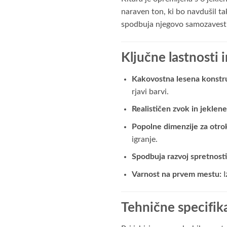
naraven ton, ki bo navdušil ta
spodbuja njegovo samozavest i
Ključne lastnosti 
Kakovostna lesena konstru
rjavi barvi.
Realističen zvok in jeklene
Popolne dimenzije za otro
igranje.
Spodbuja razvoj spretnosti
Varnost na prvem mestu:
I
Tehnične specifika