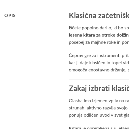
Klasična začetnišk
OPIS
Iščete popolno darilo, ki bo 
lesena kitara za otroke dolži
posebej za majhne roke in pon
Čeprav gre za instrument, pril
kar ji daje klasičen in topel vi
omogoča enostavno držanje, pr
Zakaj izbrati klas
Glasba ima izjemen vpliv na r
strunah, aktivno razvija svojo
ponuja odličen uvod v svet gl
Kitara je opremljena s 6 jekle