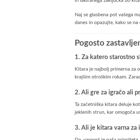
in lakiranega zaključka bo kit
Naj se glasbena pot vašega ma
danes in opazujte, kako se na
Pogosto zastavlje
1. Za katero starostno s
Kitara je najbolj primerna za 
krajšim otroškim rokam. Zaradi
2. Ali gre za igračo ali 
Ta začetniška kitara deluje ko
jeklenih strun, kar omogoča us
3. Ali je kitara varna z
Da, varnost je naša prioriteta